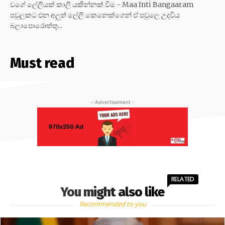
වගේ ලේලියක් කාලි යකින්නක් වීම - Maa Inti Bangaaram
පවුලකට එන අලුත් ලේලි කෙනෙක්ගෙන් ඒ පවුලෙ උදවිය
බලාපොරොත්තු...
Must read
- Advertisement -
RELATED
You might also like
Recommended to you