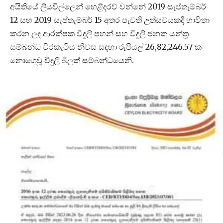
අයිතියේ ලියවිල්ලෙන් හෙළිදරව් වන්නේ 2019 සැප්තැම්බර්
12 සහ 2019 සැප්තැම්බර් 15 අතර පැවති උත්සවයකදී භාවිතා
කරන ලද ආරක්ෂක විදුලි පහන් සහ විදුලි ජනක යන්ත්‍ර
සම්බන්ධ වීරකැටිය නිවස සඳහා රුපියල් 26,82,246.57 ක
නොගෙවූ විදුලි බිලක් සම්බන්ධයෙනි.