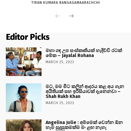
TIRAN KUMARA BANGAGAMAARACHCHI
Editor Picks
මහා ගඳ උප සංස්කෘතියක් හැදිච්චි රටක්
මේක – Jayalal Rohana
MARCH 25, 2023
මට, මම මීට කලින් ආදරය කළ අය ගැන
අයිතියක් සහ ඉරිසියාවක් දැනෙනවා –
Shah Rukh Khan
MARCH 25, 2023
Angelina Jolie : අම්මෙක් වෙන්න ඕන
හැම සුදුසුකමක්ම මං ළඟ නැහැ