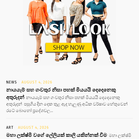
NEWS
AUGUST 4, 2026
නායයෑම් සහ ගංවතුර නිසා පහක් මියයයි දෙදෙනෙකු
අතුරුදන්
නායයෑම් සහ ගංවතුර නිසා පහක් මියයයි දෙදෙනෙකු
අතුරුදන් පසුගිය දින දෙක තුළ ඇද හැලුණු අධික වර්ෂාව හේතුවෙන්
රටේ බොහෝ ප්‍රදේශවල...
ART
AUGUST 4, 2026
මහා ලක්ෂ්මි වගේ ලේලියක් කාලි යකින්නක් වීම
මහා ලක්ෂ්මි