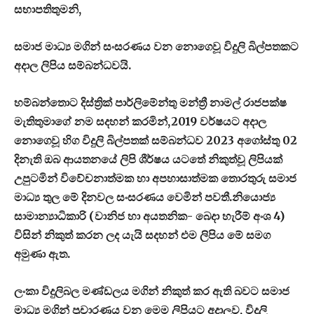
සභාපතිතුමනි,
සමාජ මාධ්‍ය මගින් සංසරණය වන නොගෙවූ විදුලි බිල්පතකට
අදාල ලිපිය සම්බන්ධවයි.
හම්බන්තොට දිස්ත්‍රික් පාර්ලිමේන්තු මන්ත්‍රී නාමල් රාජපක්ෂ
මැතිතුමාගේ නම සදහන් කරමින්,2019 වර්ෂයට අදාල
නොගෙවූ හිග විදුලි බිල්පතක් සම්බන්ධව 2023 අගෝස්තු 02
දිනැති ඔබ ආයතනයේ ලිපි ශීර්ෂය යටතේ නිකුත්වූ ලිපියක්
උපුටමින් විවේචනාත්මක හා අපහාසාත්මක තොරතුරු සමාජ
මාධ්‍ය තුල මේ දිනවල සංසරණය වෙමින් පවතී.නියොජ්‍ය
සාමාන්‍යාධිකාරි (වානිජ හා අයතනික- බෙදා හැරීම් අංශ 4)
විසින් නිකුත් කරන ලද යැයි සදහන් එම ලිපිය මේ සමග
අමුණා ඇත.
ලංකා විදුලිබල මණ්ඩලය මගින් නිකුත් කර ඇති බවට සමාජ
මාධ්‍ය මගින් ප්‍රචාරණය වන මෙම ලිපියට අදාලව, විදුලි