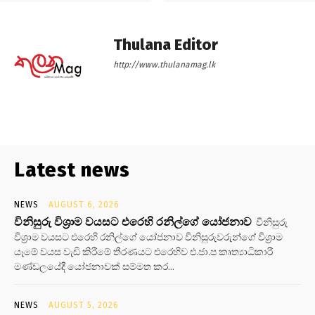
Thulana Editor
http://www.thulanamag.lk
Latest news
NEWS
AUGUST 6, 2026
විනිසුරු විශ්‍රාම වයසට එරෙහි රනිල්ගේ යෝජනාව
විනිසුරු
විශ්‍රාම වයසට එරෙහි රනිල්ගේ යෝජනාව විනිසුරුවරුන්ගේ විශ්‍රාම
යෑමේ වයස වැඩි කිරීමේ තීරණයට එරෙහිව එ.ජා.ප කෘත්‍යාධිකාරී
මණ්ඩලයේදී යෝජනාවක් සම්මත කර...
NEWS
AUGUST 5, 2026