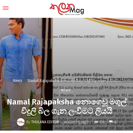
News
Namal Rajapaksha නොගෙවූ මගුල් විදුලි බිල ගැන ලංවිමට...
NEWS
Namal Rajapaksha නොගෙවූ මගුල්
විදුලි බිල ගැන ලංවිමට ලියයි
-
By
THULANA EDITOR
214
AUGUST 5, 2023
0