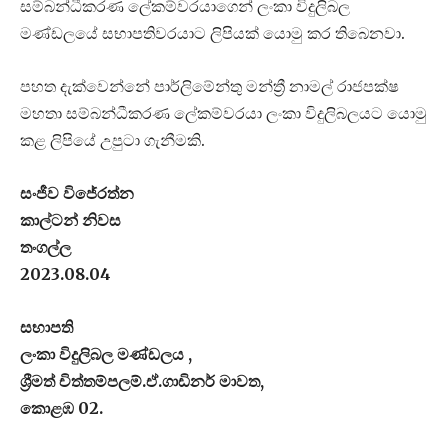
සම්බන්ධීකරණ ලේකම්වරයාගෙන් ලංකා විදුලිබල
මණ්ඩලයේ සභාපතිවරයාට ලිපියක් යොමු කර තිබෙනවා.
පහත දැක්වෙන්නේ පාර්ලිමේන්තු මන්ත්‍රී නාමල් රාජපක්ෂ
මහතා සම්බන්ධීකරණ ලේකම්වරයා ලංකා විදුලිබලයට යොමු
කළ ලිපියේ උපුටා ගැනීමකි.
සංජීව විජේරත්න
කාල්ටන් නිවස
තංගල්ල
2023.08.04
සභාපති
ලංකා විදුලිබල මණ්ඩලය ,
ශ්‍රීමත් චිත්තම්පලම්.ඒ.ගාඩිනර් මාවත,
කොළඹ 02.