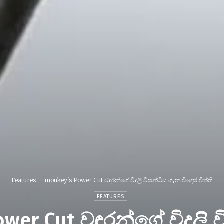
Features
monkey's Power Cut වඳුරන්ගේ විදුලි විසන්ධිය ගැන විදෙස් විත්ති
FEATURES
wer Cut වඳුරන්ගේ විදුලි 