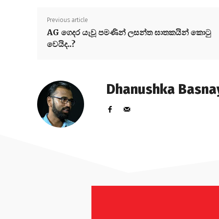
Previous article
AG ගෙදර යැවූ පමණින් ලසන්ත ඝාතකයින් කොටු
වෙයිද..?
Dhanushka Basna