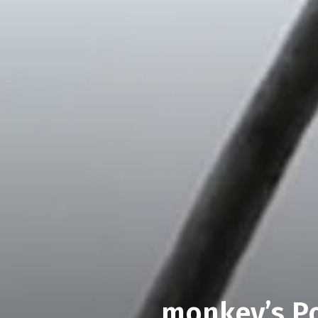
monkey’s Po