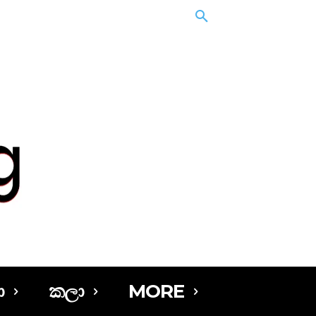
ා
කලා
MORE