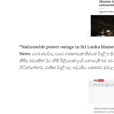
“Nationwide power outage in Sri Lanka blamed 
News වෙබ් අඩවිය, වසර ගණනාවක් තිස්සේ විදුලි ඉං
කිසිදු රජයකින් ඊට නිසි පිළියමක් ලැබී නොමැති 
හිටින්නේනම්, ජාතික විදුලි බල පද්ධතිය කෙතරම් දුර්