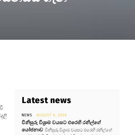
Latest news
වී
දුලි
NEWS
AUGUST 6, 2026
විනිසුරු විශ්‍රාම වයසට එරෙහි රනිල්ගේ
යෝජනාව
විනිසුරු විශ්‍රාම වයසට එරෙහි රනිල්ගේ