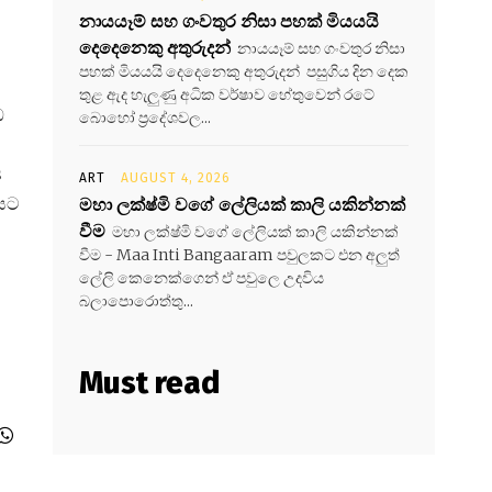
නායයෑම් සහ ගංවතුර නිසා පහක් මියයයි
දෙදෙනෙකු අතුරුදන්
නායයෑම් සහ ගංවතුර නිසා
පහක් මියයයි දෙදෙනෙකු අතුරුදන් පසුගිය දින දෙක
තුළ ඇද හැලුණු අධික වර්ෂාව හේතුවෙන් රටේ
ධ
බොහෝ ප්‍රදේශවල...
s
ART
AUGUST 4, 2026
ලයට
මහා ලක්ෂ්මි වගේ ලේලියක් කාලි යකින්නක්
වීම
මහා ලක්ෂ්මි වගේ ලේලියක් කාලි යකින්නක්
වීම - Maa Inti Bangaaram පවුලකට එන අලුත්
ලේලි කෙනෙක්ගෙන් ඒ පවුලෙ උදවිය
බලාපොරොත්තු...
Must read