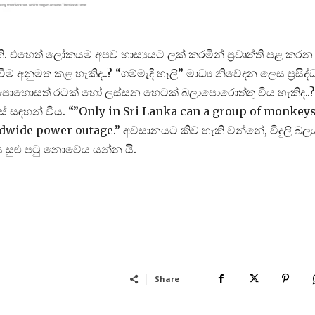
 එහෙත් ලෝකයම අපව හාස්‍යයට ලක් කරමින් ප්‍රවෘත්ති පළ කරන
 අනුමත කළ හැකිද..? “ගම්මැදි හෑලි” මාධ්‍ය නිවේදන ලෙස ප්‍රසිද්
පොහොසත් රටක් හෝ ලස්සන හෙටක් බලාපොරොත්තු විය හැකිද..?
සේ සඳහන් විය. “”Only in Sri Lanka can a group of monkey
ndwide power outage.” අවසානයට කිව හැකි වන්නේ, විදුලි බ
 සුළු පටු නොවේය යන්න යි.
Share