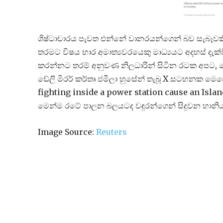
ශිෂ්ටාචාරය පැවත එන්නේ වානරයන්ගෙන් බව සැබෑවකි.
තරමට විෂය භාර අමාත්‍යවරයෙකු මාධ්‍යයට අදහස් දැක්වීම
කරන්නට තරම් අනුවණ නිලධාරින් සිටින රටක අපට, 
ඩේලි මිරර් කර්තෘ ජමීලා හුසේන් තැබූ X සටහනක මෙ
fighting inside a power station cause an Isla
මෙන්ම රටේ පාලන බලයටද වඳුරන්ගෙන් සිදුවන හානිය
Image Source:
Reuters