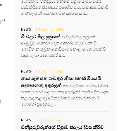
යෝජනාව විනිසුරුවරුන්ගේ විශ්‍රාම යෑමේ වයස
v
වැඩි කිරීමේ තීරණයට එරෙහිව එ.ජා.ප කෘත්‍යාධිකාරී
මණ්ඩලයේදී යෝජනාවක් සම්මත කර...
ුන්
NEWS
AUGUST 5, 2026
වී වලට මිල සූත්‍රයක්
වී වලට මිල සූත්‍රයක්
ආණුඩුව පෙන්වා දෙන ආකාරයේ ලාබයක් වී
ගොවිතැන තුළින් ගොවියාට නොලැබෙන බවත් වී
සඳහා ලබා දෙන සහතික...
NEWS
AUGUST 4, 2026
නායයෑම් සහ ගංවතුර නිසා පහක් මියයයි
දෙදෙනෙකු අතුරුදන්
නායයෑම් සහ ගංවතුර නිසා
පහක් මියයයි දෙදෙනෙකු අතුරුදන් පසුගිය දින දෙක
තුළ ඇද හැලුණු අධික වර්ෂාව හේතුවෙන් රටේ
ු
බොහෝ ප්‍රදේශවල...
NEWS
JULY 29, 2026
විනිසුරුවරුන්ගේ විශ්‍රාම කාලය දිර්ඝ කිරිම