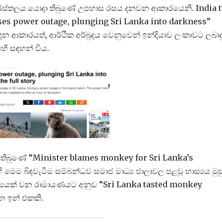
ති සිරස්තලය යොදා තිබුණේ උපහාස රසය දනවන ආකාරයෙනි. India t
es power outage, plunging Sri Lanka into darkness”
දෙන ආකාරයත්, ආර්ථික අර්බුදය වෙනුවෙන් ඉන්දියාව ලංකාවට ලබාද
හි සඳහන් විය.
දා තිබුණේ “Minister blames monkey for Sri Lanka’s
 මෙම බිඳවැටීම සම්බන්ධව සමාජ මාධ්‍ය ජාලාවල පළවූ හාස්‍යය මුස
ර කාව්‍යයක් වන රාමායණයට අනුව “Sri Lanka tasted monkey
න ඉන් එකකි.