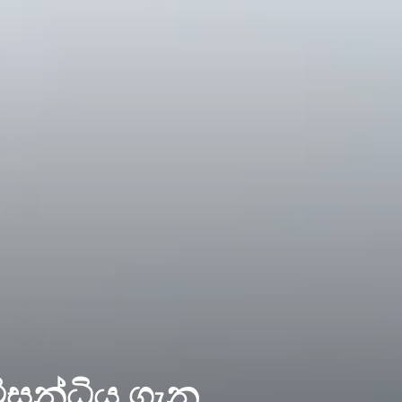
විසන්ධිය ගැන