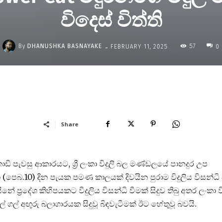
විදෙස් විත්ති
-
By
DHANUSHKA BASNAYAKE
57
FEBRUARY 11, 2025
0
Share
ඩි පැවසු ආකාරයට, ශ්‍රී ලංකා විදුලි බල මණ්ඩලයේ පානදුර උප
ෙබ.10) දින පැයක පමණ කාලයක් දිවයින පුරාම විදුලිය විසන්ධි 
ප්‍රදේශ කිහිපයකට විදුලිය විසන්ධි වීමක් සිදුව තිබු අතර ලංකා වි
අඟුරු බලාගාරයක සිදුවූ බිඳවැටීමක් ඊට හේතුවූ බවයි.