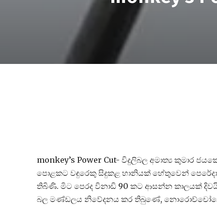
monkey’s Power Cut- විදුලිබල අමාත්‍ය කුමාර ජයකො
පොළකට වඳුරෙකු සිදුකළ හානියක් හේතුවෙන් පෙරේදා (ප
තිබිණි. මිට පෙරද විනාඩි 90 කට ආසන්න කාලයක් දිවයිනේ 
බල මණ්ඩලය නිවේදනය කර තිබුණේ, නොරොච්චෝලේ ගල් 