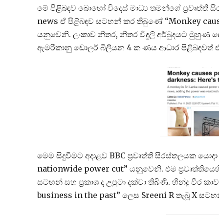
මේ පිළිබඳව බොහෝ විදෙස් මාධ්‍ය තමන්ගේ ප්‍රවෘත්
news ඒ පිළිබඳව සටහන් කර තිබුණේ “Monkey caus
යනුවෙනි. ලංකාව නිතර, නිතර විදුලි අර්බුදයට මුහුණ 
ඇමරිකානු ඩොලර් බිලියන 4 ක ණය ආධාර පිළිබඳවත් එ
මෙම සිදුවීමට අදාළව BBC ප්‍රවෘත්ති සිරස්තලයක යො
nationwide power cut” යනුවෙනි. එම ප්‍රවෘත්තියෙහි
සටහන් සහ ප්‍රකාශ ද උපුටා දක්වා තිබිණි. හින්දු වී
business in the past” ලෙස Sreeni R තැබූ X සටහ