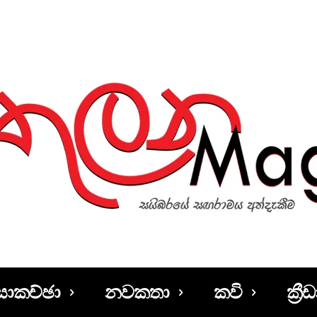
සාකච්ඡා
නවකතා
කවි
ක්‍රීඩ