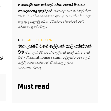
නායයෑම් සහ ගංවතුර නිසා පහක් මියයයි
e
දෙදෙනෙකු අතුරුදන්
නායයෑම් සහ ගංවතුර නිසා
පහක් මියයයි දෙදෙනෙකු අතුරුදන් පසුගිය දින දෙක
තුළ ඇද හැලුණු අධික වර්ෂාව හේතුවෙන් රටේ
බොහෝ ප්‍රදේශවල...
ART
AUGUST 4, 2026
මහා ලක්ෂ්මි වගේ ලේලියක් කාලි යකින්නක්
වීම
මහා ලක්ෂ්මි වගේ ලේලියක් කාලි යකින්නක්
වීම - Maa Inti Bangaaram පවුලකට එන අලුත්
ලේලි කෙනෙක්ගෙන් ඒ පවුලෙ උදවිය
බලාපොරොත්තු...
Must read