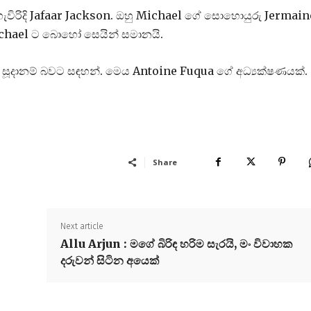
ිරිදි Jafaar Jackson. ඔහු Michael ගේ සොහොයුරු Jermain
Michael ට බොහෝ සෙයින් සමානයි.
 සූදානම් බවට සඳහන්. මෙය Antoine Fuqua ගේ අධ්‍යක්ෂණයක්.
Share
Next article
Allu Arjun : මගේ බිරිඳ හරිම සැරයි, මං විවාහක
දරුවන් සිටින අයෙක්