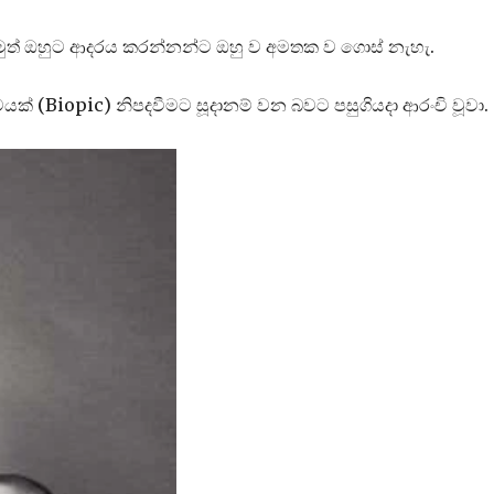
මුත් ඔහුට ආදරය කරන්නන්ට ඔහු ව අමතක ව ගොස් නැහැ.
 (Biopic) නිපදවීමට සූදානම් වන බවට පසුගියදා ආරංචි වූවා.