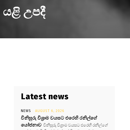
 යළි උපදී
Latest news
NEWS
AUGUST 6, 2026
විනිසුරු විශ්‍රාම වයසට එරෙහි රනිල්ගේ
යෝජනාව
විනිසුරු විශ්‍රාම වයසට එරෙහි රනිල්ගේ