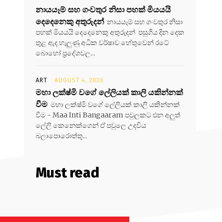
නායයෑම් සහ ගංවතුර නිසා පහක් මියයයි
දෙදෙනෙකු අතුරුදන්
නායයෑම් සහ ගංවතුර නිසා
පහක් මියයයි දෙදෙනෙකු අතුරුදන් පසුගිය දින දෙක
තුළ ඇද හැලුණු අධික වර්ෂාව හේතුවෙන් රටේ
බොහෝ ප්‍රදේශවල...
ART
AUGUST 4, 2026
මහා ලක්ෂ්මි වගේ ලේලියක් කාලි යකින්නක්
වීම
මහා ලක්ෂ්මි වගේ ලේලියක් කාලි යකින්නක්
වීම - Maa Inti Bangaaram පවුලකට එන අලුත්
ලේලි කෙනෙක්ගෙන් ඒ පවුලෙ උදවිය
බලාපොරොත්තු...
Must read