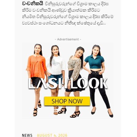
වංචනිකයි
විනිසුරුවරුන්ගේ විශ්‍රාම කාලය දිර්ඝ
කිරිම වංචනිකයි ආණ්ඩුව ක්‍රියාත්මක කිරිමට
නියමිත විනිසුරුවරුන්ගේ විශ්‍රාම කාලය දිර්ඝ කිරිමේ
ව්‍යවස්ථා සංශෝධනයට නිතීඥ ක්ෂේතුයේ දැඩි...
- Advertisement -
NEWS
AUGUST 4, 2026