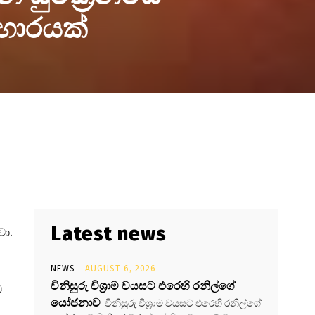
රහාරයක්
Latest news
වා.
NEWS
AUGUST 6, 2026
විනිසුරු විශ්‍රාම වයසට එරෙහි රනිල්ගේ
ව
යෝජනාව
විනිසුරු විශ්‍රාම වයසට එරෙහි රනිල්ගේ