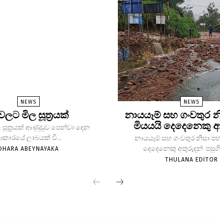
NEWS
NEWS
 වලට මිල සූත්‍රයක්
නායයෑම් සහ ගංවතුර න
මියයයි දෙදෙනෙකු අ
 සූත්‍රයක් ආණුඩුව පෙන්වා දෙන
කාරයේ ලාබයක් වී...
නායයෑම් සහ ගංවතුර නිසා පහ
දෙදෙනෙකු අතුරුදන් පසුගිය
DHARA ABEYNAYAKA
THULANA EDITOR