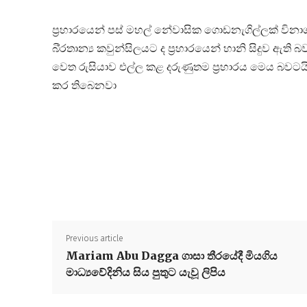
ප්‍රහාරයෙන් පස් මහල් නේවාසික ගොඩනැගිල්ලක් විනා
බි්‍රතාන්‍ය කවුන්සිලයට ද ප්‍රහාරයෙන් හානි සිදුව ඇති
වෙත රුසියාව එල්ල කළ දරුණුතම ප්‍රහාරය මෙය බවට
කර තිබෙනවා
Previous article
Mariam Abu Dagga ගාසා තීරයේදී මියගිය
මාධ්‍යවේදිනිය සිය පුතුට යැවූ ලිපිය