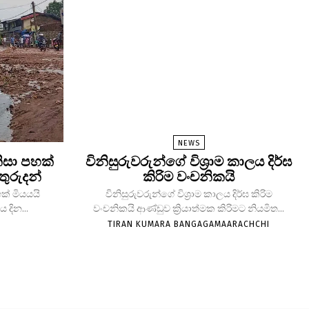
NEWS
ිසා පහක්
විනිසුරුවරුන්ගේ විශ්‍රාම කාලය දිර්ඝ
තුරුදන්
කිරිම වංචනිකයි
ක් මියයයි
විනිසුරුවරුන්ගේ විශ්‍රාම කාලය දිර්ඝ කිරිම
 දින...
වංචනිකයි ආණ්ඩුව ක්‍රියාත්මක කිරිමට නියමිත...
TIRAN KUMARA BANGAGAMAARACHCHI