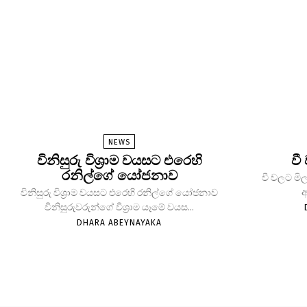
NEWS
විනිසුරු විශ්‍රාම වයසට එරෙහි
වී
රනිල්ගේ යෝජනාව
වී වලට මිල
ආ
විනිසුරු විශ්‍රාම වයසට එරෙහි රනිල්ගේ යෝජනාව
විනිසුරුවරුන්ගේ විශ්‍රාම යෑමේ වයස...
DHARA ABEYNAYAKA