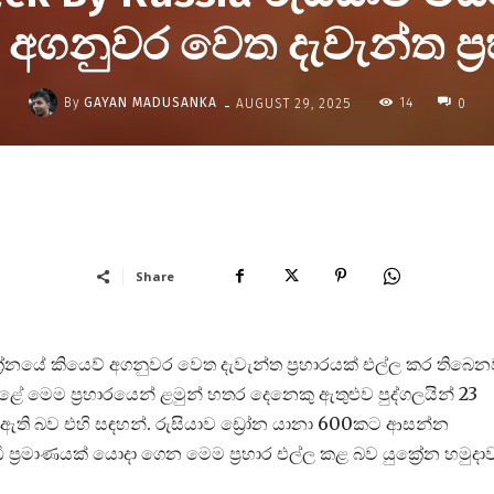
 අගනුවර වෙත දැවැන්ත ප්‍
-
By
GAYAN MADUSANKA
14
AUGUST 29, 2025
0
Share
ක්‍රේනයේ කියෙව් අගනුවර වෙත දැවැන්ත ප්‍රහාරයක් එල්ල කර තිබෙන
ා කළේ මෙම ප්‍රහාරයෙන් ළමුන් හතර දෙනෙකු ඇතුළුව පුද්ගලයින් 23
බා ඇති බව එහි සඳහන්. රුසියාව ඩ්‍රෝන යානා 600කට ආසන්න
 ප්‍රමාණයක් යොදා ගෙන මෙම ප්‍රහාර එල්ල කළ බව යුක්‍රේන හමුදා