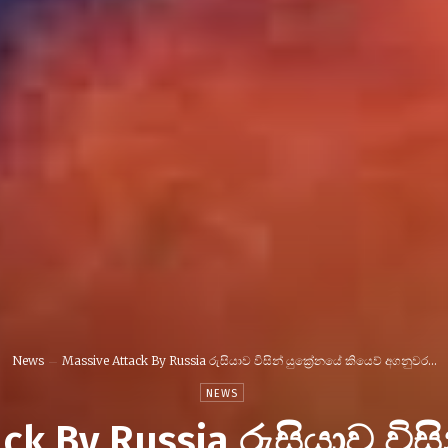
News
Massive Attack By Russia රුසියාව විසින් යුක්‍රේනයේ කියෙව් අගනුවර...
NEWS
ck By Russia රුසියාව විසි