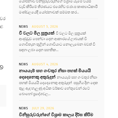
යෝජනාව විනිසුරුවරුන්ගේ විශ්‍රාම යෑමේ වයස
වැඩි කිරීමේ තීරණයට එරෙහිව එ.ජා.ප කෘත්‍යාධිකාරී
මණ්ඩලයේදී යෝජනාවක් සම්මත කර...
ුවර
පළ
NEWS
AUGUST 5, 2026
වී වලට මිල සූත්‍රයක්
වී වලට මිල සූත්‍රයක්
ආණුඩුව පෙන්වා දෙන ආකාරයේ ලාබයක් වී
ගොවිතැන තුළින් ගොවියාට නොලැබෙන බවත් වී
සඳහා ලබා දෙන සහතික...
NEWS
AUGUST 4, 2026
නායයෑම් සහ ගංවතුර නිසා පහක් මියයයි
දෙදෙනෙකු අතුරුදන්
නායයෑම් සහ ගංවතුර නිසා
පහක් මියයයි දෙදෙනෙකු අතුරුදන් පසුගිය දින දෙක
තුළ ඇද හැලුණු අධික වර්ෂාව හේතුවෙන් රටේ
බොහෝ ප්‍රදේශවල...
NEWS
JULY 29, 2026
විනිසුරුවරුන්ගේ විශ්‍රාම කාලය දිර්ඝ කිරිම