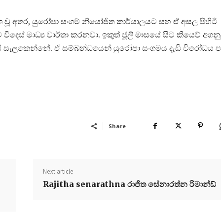
ශ වූ අතර, යුරෝපා සංගම් නියෝජිත කාර්යාලයට සහ ඒ අසල පිහිටි
 බව විදෙස් මාධ්‍ය වාර්තා කරනවා. ඉකුත් ජූලි මාසයේ සිට කියෙව් අගන
යි සැලකෙන්නේ. ඒ සම්බන්ධයෙන් යුරෝපා සංගමය දැඩි විරෝධය 
Share
Next article
Rajitha senarathna රාජිත සේනාරත්න රිමාන්ඩ්