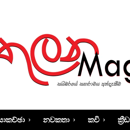
සාකච්ඡා
නවකතා
කවි
ක්‍රීඩ