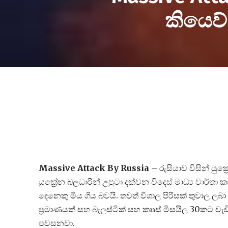
කියෙව්
Massive Attack By Russia –
රුසියාව විසින් යු
යුක්‍රේන බලධාරින් උපුටා දක්වන විදෙස් මාධ්‍ය වාර්ත
දෙනෙකු මිය ගිය බවයි. තවත් විශාල පිරිසක් තුවාල ල
ප්‍රමාණයක් සහ බැලස්ටික් සහ කෲස් මිසයිල 30කට වැඩි
පවසනවා.