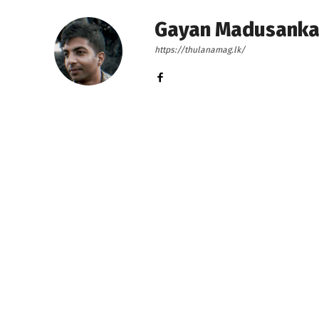
Gayan Madusank
https://thulanamag.lk/