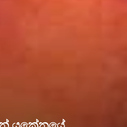
න් යුක්‍රේනයේ