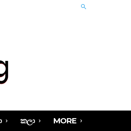
ා
කලා
MORE