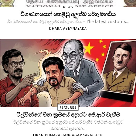
NEWS
විගණනයෙන් හෙළිවූ අලුත්ම රේගු මගඩිය
විගණනයෙන් හෙළිවූ අලුත්ම රේගු මගඩිය - The latest customs...
DHARA ABEYNAYAKA
FEATURES
ටිල්වින්ගේ චීන ක්‍රමයේ අනුරට ජේ.ආර් වැහීම
ටිල්වින්ගේ චීන ක්‍රමයේ අනුරට ජේ.ආර් වැහීම වත්මන් ආණ්ඩුව
ජනතාවට දැනෙන...
TIRAN KUMARA BANGAGAMAARACHCHI