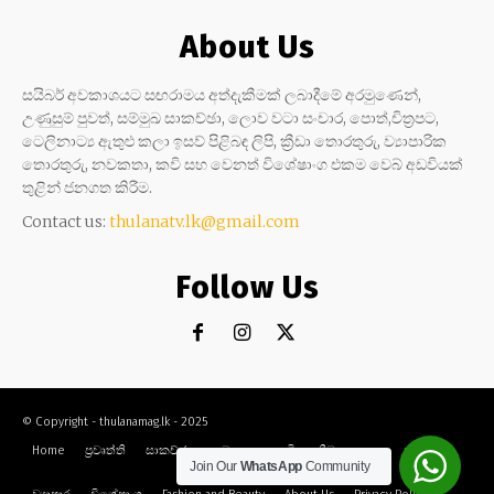
About Us
සයිබර් අවකාශයට සඟරාමය අත්දැකීමක් ලබාදීමේ අරමුණෙන්,
උණුසුම් පුවත්, සම්මුඛ සාකච්ඡා, ලොව වටා සංචාර, පොත්,චිත්‍රපට,
ටෙලිනාට්‍ය ඇතුළු කලා ඉසව් පිළිබඳ ලිපි, ක්‍රීඩා තොරතුරු, ව්‍යාපාරික
තොරතුරු, නවකතා, කවි සහ වෙනත් විශේෂාංග එකම වෙබ් අඩවියක්
තුළින් ජනගත කිරීම.
Contact us:
thulanatv.lk@gmail.com
Follow Us
© Copyright - thulanamag.lk - 2025
Home
ප්‍රවෘත්ති
සාකච්ඡා
නවකතා
කවි
ක්‍රීඩා
කලා
සංචාර
Join Our
WhatsApp
Community