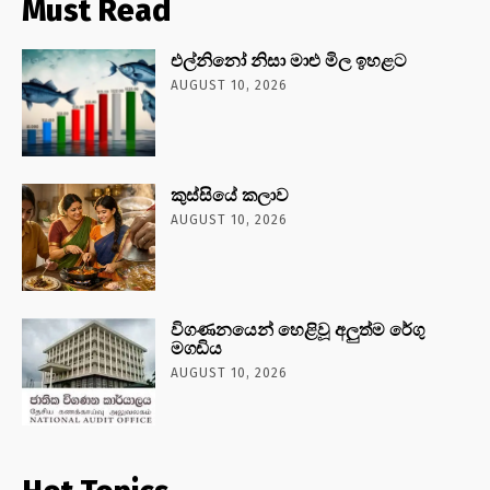
Must Read
එල්නිනෝ නිසා මාළු මිල ඉහළට
AUGUST 10, 2026
කුස්සියේ කලාව
AUGUST 10, 2026
විගණනයෙන් හෙළිවූ අලුත්ම රේගු
මගඩිය
AUGUST 10, 2026