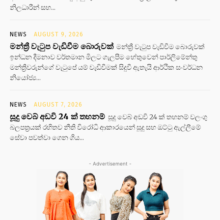
නිලධාරීන් සහ...
NEWS
AUGUST 9, 2026
මන්ත්‍රී වැටුප වැඩිවීම බොරුවක්
මන්ත්‍රී වැටුප වැඩිවීම බොරුවක්
ඉන්ධන දීමනාව වර්තමාන මිලට ගැලපීම හේතුවෙන් පාර්ලිමේන්තු
මන්ත්‍රීවරුන්ගේ වැටුපේ යම් වැඩිවීමක් සිදුවී ඇතැයි ආර්ථික සංවර්ධන
නියෝජ්‍ය...
NEWS
AUGUST 7, 2026
සූදු වෙබ් අඩවි 24 ක් තහනම්
සූදු වෙබ් අඩවි 24 ක් තහනම් වලංගු
බලපත්‍රයක් රහිතව නීති විරෝධි ආකාරයෙන් සූදු සහ ඔට්ටු ඇල්ලීමේ
සේවා පවත්වා ගෙන ගිය...
- Advertisement -