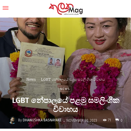
News
LGBT නේපාලයේ පළමු සමලිංගික විවාහය
NEWS
LGBT නේපාලයේ පළමු සමලිංගික
විවාහය
-
By
DHANUSHKA BASNAYAKE
71
NOVEMBER 30, 2023
0