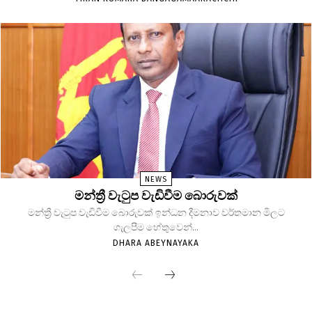
NEWS
මන්ත්‍රී වැටුප වැඩිවීම බොරුවක්
මන්ත්‍රී වැටුප වැඩිවීම බොරුවක් ඉන්ධන දීමනාව වර්තමාන මිලට
ගැලපීම හේතුවෙන්...
DHARA ABEYNAYAKA