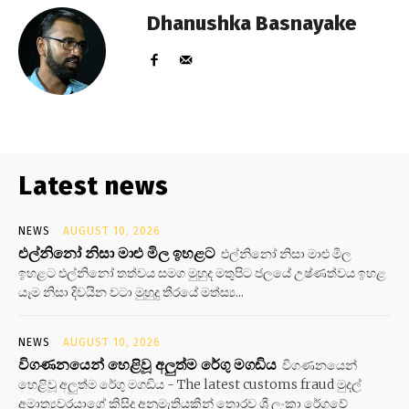
Dhanushka Basnayake
Latest news
NEWS
AUGUST 10, 2026
එල්නිනෝ නිසා මාළු මිල ඉහළට
එල්නිනෝ නිසා මාළු මිල
ඉහළට එල්නිනෝ තත්වය සමග මුහුද මතුපිට ජලයේ උෂ්ණත්වය ඉහළ
යෑම නිසා දිවයින වටා මුහුදු තීරයේ මත්ස්‍ය...
NEWS
AUGUST 10, 2026
විගණනයෙන් හෙළිවූ අලුත්ම රේගු මගඩිය
විගණනයෙන්
හෙළිවූ අලුත්ම රේගු මගඩිය - The latest customs fraud මුදල්
අමාත්‍යවරයාගේ කිසිදු අනුමැතියකින් තොරව ශ්‍රී ලංකා රේගුවේ