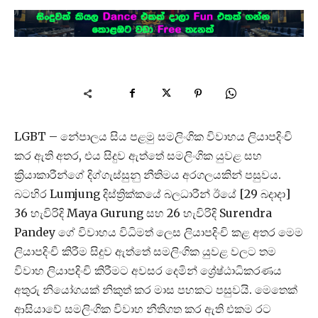
LGBT – නේපාලය සිය පළමු සමලිංගික විවාහය ලියාපදිංචි
කර ඇති අතර, එය සිදුව ඇත්තේ සමලිංගික යුවළ සහ
ක්‍රියාකාරීන්ගේ දිග්ගැස්සුනු නීතිමය අරගලයකින් පසුවය.
බටහිර Lumjung දිස්ත්‍රික්කයේ බලධාරීන් ඊයේ [29 බදාදා]
36 හැවිරිදි Maya Gurung සහ 26 හැවිරිදි Surendra
Pandey ගේ විවාහය විධිමත් ලෙස ලියාපදිංචි කළ අතර මෙම
ලියාපදිංචි කිරීම සිදුව ඇත්තේ සමලිංගික යුවළ වලට තම
විවාහ ලියාපදිංචි කිරීමට අවසර දෙමින් ශ්‍රේෂ්ඨාධිකරණය
අතුරු නියෝගයක් නිකුත් කර මාස පහකට පසුවයි. මෙතෙක්
ආසියාවේ සමලිංගික විවාහ නීතිගත කර ඇති එකම රට