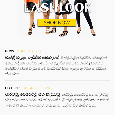
NEWS
AUGUST 9, 2026
මන්ත්‍රී වැටුප වැඩිවීම බොරුවක්
මන්ත්‍රී වැටුප වැඩිවීම බොරුවක්
ඉන්ධන දීමනාව වර්තමාන මිලට ගැලපීම හේතුවෙන් පාර්ලිමේන්තු
මන්ත්‍රීවරුන්ගේ වැටුපේ යම් වැඩිවීමක් සිදුවී ඇතැයි ආර්ථික සංවර්ධන
නියෝජ්‍ය...
FEATURES
AUGUST 8, 2026
පාරට්ටු, පෙරෙට්ටු සහ කැරැට්ටු
පාරට්ටු, පෙරෙට්ටු සහ කැරැට්ටු
ස්වභාවයෙන්ම බොහෝ පුද්ගලයන් වැඩි කැමැත්තක් දක්වනුයේ තමන්
ගැන ගුණකථන ගැයෙනවාට ය. ඔසවා තැබීම්, පිට කැසීම් සහ...