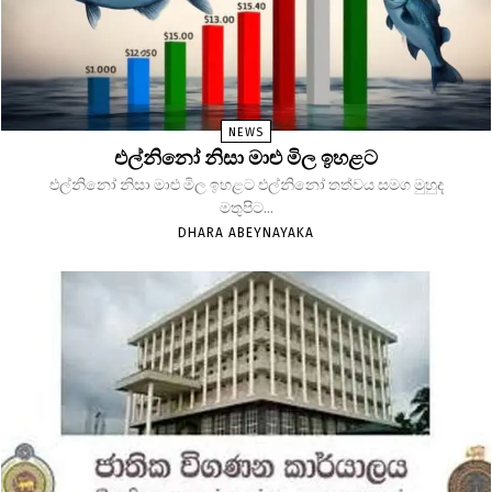
NEWS
එල්නිනෝ නිසා මාළු මිල ඉහළට
එල්නිනෝ නිසා මාළු මිල ඉහළට එල්නිනෝ තත්වය සමග මුහුද
මතුපිට...
DHARA ABEYNAYAKA