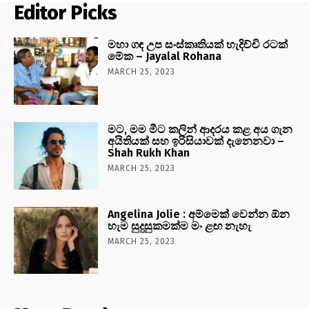
Editor Picks
මහා ගඳ උප සංස්කෘතියක් හැදිච්චි රටක්
මේක – Jayalal Rohana
MARCH 25, 2023
මට, මම මීට කලින් ආදරය කළ අය ගැන
අයිතියක් සහ ඉරිසියාවක් දැනෙනවා –
Shah Rukh Khan
MARCH 25, 2023
Angelina Jolie : අම්මෙක් වෙන්න ඕන
හැම සුදුසුකමක්ම මං ළඟ නැහැ
MARCH 25, 2023