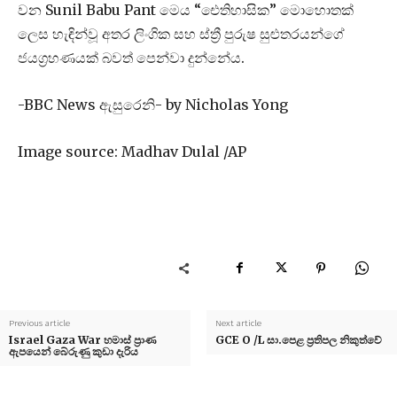
වන Sunil Babu Pant මෙය “ඓතිහාසික” මොහොතක්
ලෙස හැඳින්වූ අතර ලිංගික සහ ස්ත්‍රී පුරුෂ සුළුතරයන්ගේ
ජයග්‍රහණයක් බවත් පෙන්වා දුන්නේය.
-BBC News ඇසුරෙනි- by Nicholas Yong
Image source: Madhav Dulal /AP
Previous article
Next article
Israel Gaza War හමාස් ප්‍රාණ
GCE O /L සා.පෙළ ප්‍රතිපල නිකුත්වේ
ඇපයෙන් බේරුණු කුඩා දැරිය