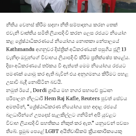
නීතිය වෙනස් කිරීම සඳහා නීති සම්පාදනය කරන තෙක්
එවැනි වෘත්තීය සමිති ලියාපදිංචි කරන ලෙස රජයට නියෝග
කළ ශ්‍රේෂ්ඨාධිකරණයේ නියෝගය නොතකා නේපාලයේ
Kathmandu අගනුවර දිස්ත්‍රික් අධිකරණයක් පසුගිය ජූලි 13
වැනිදා ඔවුන්ගේ විවාහය ලියාපදිංචි කිරීම ප්‍රතික්ෂේප කළේය.
දිසා අධිකරණයේ තර්කය වී ඇත්තේ මෙම නියෝගය රජයට
පමණක් යොමු කර ඇති බැවින් එය අනුගමනය කිරීමට පහළ
උසාවි බැඳී නොසිටින බවයි.
නමුත් ඊයේ , Dordi ග්‍රාමීය මහ නගර සභාවේ ප්‍රධාන
පරිපාලන නිලධාරි Hem Raj Kafle, Reuters පුවත් සේවය
අමතමින්, “ශ්‍රේෂ්ඨාධිකරණ නියෝගය සහ අදාළ රජයේ
බලධාරීන්ගේ උපදෙස් සැලකිල්ලට ගනිමින් අපි යුවළට
විවාහ ලියාපදිංචි සහතිකය නිකුත් කර ඇත.” යනුවෙන් පවසා
තිබේ. ප්‍රමුඛ පෙළේ LGBT අයිතිවාසිකම් ක්‍රියාකාරිකයෙකු