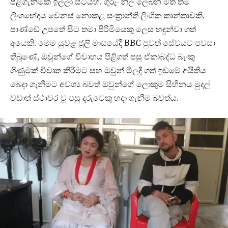
පිළිගැනීමක් ඉල්ලා සිටියහ. ගුරුං නිල ලේඛන මත තම
ලිංගභේදය වෙනස් නොකළ සංක්‍රාන්ති ලිංගික කාන්තාවකි.
පාණ්ඩේ උපතේ සිට තමා පිරිමියෙකු ලෙස හඳුන්වා ගත්
අයෙකි. මෙම යුවළ ජූලි මාසයේදී BBC පුවත් සේවයට පවසා
තිබුණේ, ඔවුන්ගේ විවාහය පිළිගත් පසු ඒකාබද්ධ බැංකු
ගිණුමක් විවෘත කිරීමට සහ ඔවුන් මිලදී ගත් ඉඩමේ අයිතිය
බෙදා ගැනීමට අවශ්‍ය බවත් ඔවුන්ගේ ලොකුම සිහිනය මුදල්
වඩාත් ස්ථාවර වූ පසු දරුවෙකු හදා ගැනීම බවත්ය.