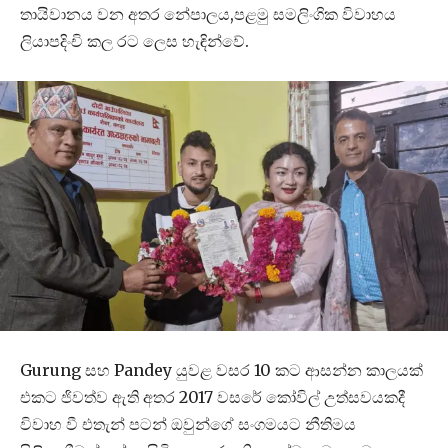
තායිවානය වන අතර නේපාලය,පළමු සමලිංගික විවාහය
ලියාපදිංචි කල රට ලෙස හැඳින්වේ.
Gurung සහ Pandey යුවළ වසර 10 කට ආසන්න කාලයක්
එකට ජිවත්ව ඇති අතර 2017 වසරේ කෝවිල් උත්සවයකදී
විවාහ වී එතැන් පටන් ඔවුන්ගේ සංගමයට නීතිමය