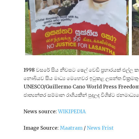
1998 වසරේ සිය නිවසට ෂෙල් වෙඩි ප්‍රහාරයක් එල්ල ක
නොබියව සිය මාධ්‍ය මෙහෙවර ඉටුකළ ලසන්ත වික්‍රමතුංග,
UNESCO/Guillermo Cano World Press Freedom P
ජාත්‍යන්තර සම්මාන රාශියකින් පුදලද විශිෂ්ට ජනමාධ්‍ය
News source:
WIKIPEDIA
Image Source:
Maatram
/
News Frist