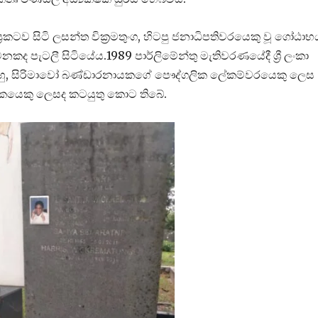
ටව සිටි ලසන්ත වික්‍රමතුංග, හිටපු ජනාධිපතිවරයෙකු වූ ගෝඨාභ
පැටලී සිටියේය.1989 පාර්ලිමේන්තු මැතිවරණයේදී ශ්‍රී ලංකා
ු, සිරිමාවෝ බණ්ඩාරනායකගේ පෞද්ගලික ලේකම්වරයෙකු ලෙස
ේශකයෙකු ලෙසද කටයුතු කොට තිබේ.