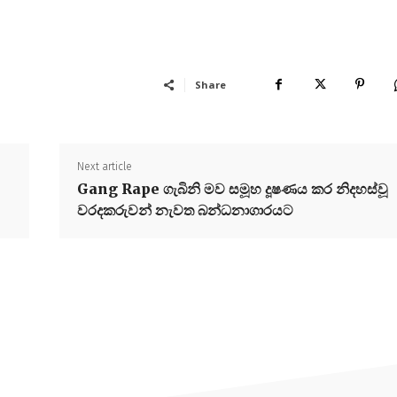
Share
Next article
Gang Rape ගැබිනි මව සමූහ දූෂණය කර නිදහස්වූ
වරදකරුවන් නැවත බන්ධනාගාරයට