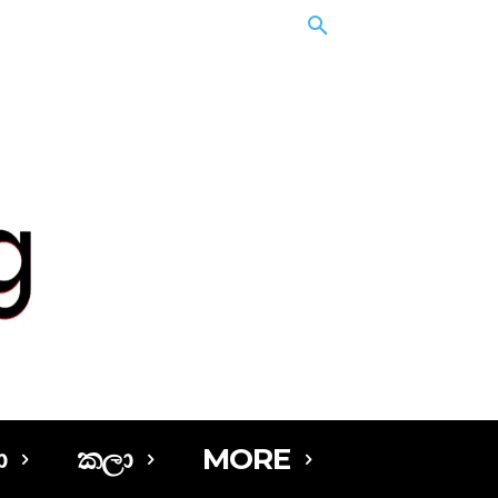
ා
කලා
MORE