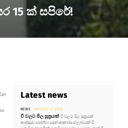
 15 ක් සපිරේ!
Latest news
වීන
ණය
NEWS
AUGUST 5, 2026
වී වලට මිල සූත්‍රයක්
වී වලට මිල සූත්‍රයක්
ආණුඩුව පෙන්වා දෙන ආකාරයේ ලාබයක් වී