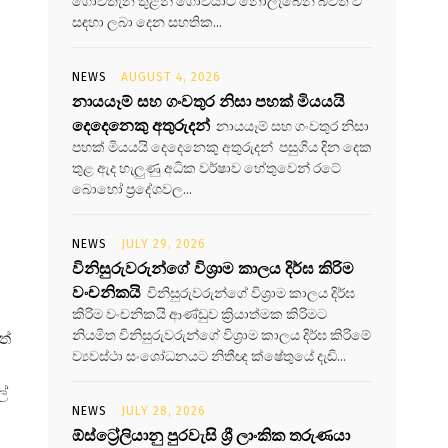
ගොවිතැන තුළින් ගොවියාට නොලැබෙන බවත් වී
සඳහා ලබා දෙන සහතික...
NEWS
AUGUST 4, 2026
නායයෑම් සහ ගංවතුර නිසා පහක් මියයයි
දෙදෙනෙකු අතුරුදන්
නායයෑම් සහ ගංවතුර නිසා
පහක් මියයයි දෙදෙනෙකු අතුරුදන් පසුගිය දින දෙක
තුළ ඇද හැලුණු අධික වර්ෂාව හේතුවෙන් රටේ
බොහෝ ප්‍රදේශවල...
NEWS
JULY 29, 2026
විනිසුරුවරුන්ගේ විශ්‍රාම කාලය දිර්ඝ කිරිම
වංචනිකයි
විනිසුරුවරුන්ගේ විශ්‍රාම කාලය දිර්ඝ
කිරිම වංචනිකයි ආණ්ඩුව ක්‍රියාත්මක කිරිමට
නියමිත විනිසුරුවරුන්ගේ විශ්‍රාම කාලය දිර්ඝ කිරිමේ
තේ
ව්‍යවස්ථා සංශෝධනයට නිතීඥ ක්ෂේතුයේ දැඩි...
ල්
NEWS
JULY 28, 2026
ඕස්ට්‍රේලියානු පුරවැසි ශ්‍රී ලාංකික තරුණයා