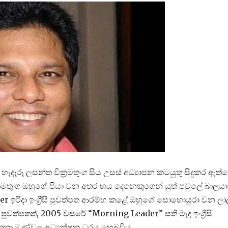
දෑරූ ලසන්ත වික්‍රමතුංග සිය උසස් අධ්‍යාපන කටයුතු සිදුකර ඇත්
වික්‍රමතුංග ඔහුගේ පියා වන අතර හය දෙනෙකුගෙන් යුත් පවුලේ බාලයා
ader ඉරිදා ඉංග්‍රීසි පුවත්පත ආරම්භ කළේ ඔහුගේ සොහොයුරා වන ලා
ා පුවත්පතත්, 2005 වසරේ “Morning Leader” සති මැද ඉංග්‍රීසි
කතෘ මණ්ඩල අධ්‍යක්ෂක ධුරය හෙබවිය.