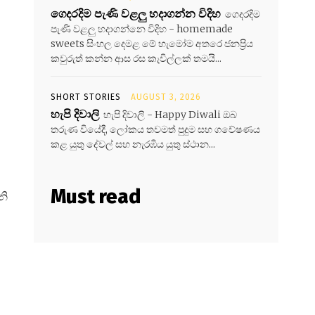
ගෙදරදිම පැණි වළලු හදාගන්න විදිහ
ගෙදරදිම
පැණි වළලු හදාගන්නෙ විදිහ - homemade
sweets සිංහල දෙමළ මේ හැමෝම අතරෙ ජනප්‍රිය
කවුරුත් කන්න ආස රස කැවිල්ලක් තමයි...
SHORT STORIES
AUGUST 3, 2026
හැපි දිවාලි
හැපි දිවාලි - Happy Diwali ඔබ
තරුණ වියේදී, ලෝකය තවමත් පුදුම සහ ගවේෂණය
කළ යුතු දේවල් සහ නැරඹිය යුතු ස්ථාන...
Must read
නි