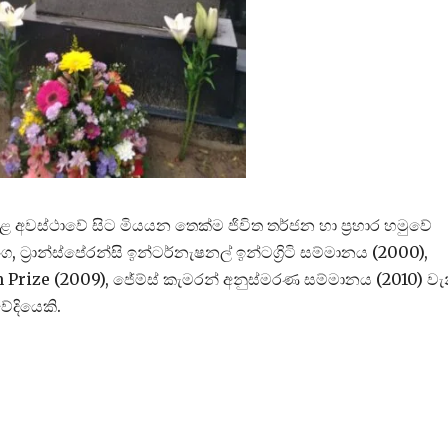
ළ අවස්ථාවේ සිට මියයන තෙක්ම ජිවිත තර්ජන හා ප්‍රහාර හමුවේ
 ට්‍රාන්ස්පේරන්සි ඉන්ටර්නැෂනල් ඉන්ටග්‍රිටි සම්මානය (2000),
rize (2009), ජේම්ස් කැමරන් අනුස්මරණ සම්මානය (2010) වැ
වේදියෙකි.