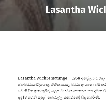
Lasantha Wic
Lasantha Wickrematunge – 1958 අප්‍රේල් 5 වනදා 
ජනමාධ්‍යවේදියෙකු, නීතීඥයෙකු, මාධ්‍ය ආයතන හිමිකර
වෙනි දින ඉතා කුරිරු ලෙස මහමඟ ඝාතනය කර දමන වි
අද [8 වෙනි සඳුදා] බොරැල්ල කනත්තේදී සිදු කෙරිණි.