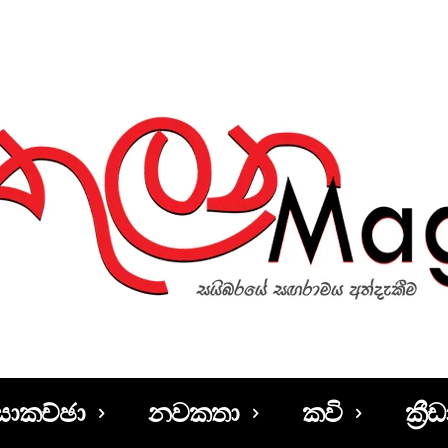
සාකච්ඡා
නවකතා
කවි
ක්‍රීඩ