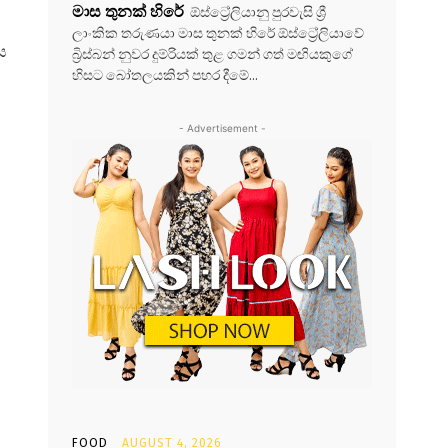
මාස තුනක් හිරේ
ඕස්ට්‍රේලියානු පුරවැසි ශ්‍රී
ලාංකික තරුණයා මාස තුනක් හිරේ ඕස්ට්‍රේලියාවේ
ය
බ්‍රිස්බන් නුවර දුම්රියක් තුළ ගමන් ගත් මඟියකුගේ
හිසට බෝතලයකින් පහර දීමේ...
- Advertisement -
FOOD
AUGUST 4, 2026