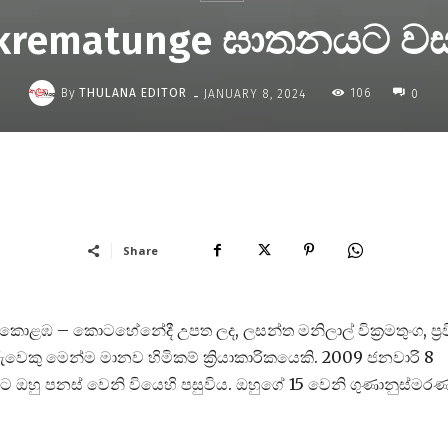
krematunge ඝාතනයට වසර
-
By
THULANA EDITOR
106
JANUARY 8, 2024
0
Share
කොළඹ – කොටහේනේදී උපත ලද, ලසන්ත මනිලාල් වික්‍රමතුංග, ප්‍ර
ුවෙකු මෙන්ම මානව හිමිකම් ක්‍රියාකාරිකයෙකි. 2009 ජනවාරි 8
ට ඔහු පනස් වෙනි වියෙහි පසුවිය. ඔහුගේ 15 වෙනි ගුණානුස්මර