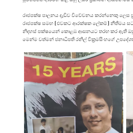
රාජපක්ෂ පාලනය දැඩිව විවේචනය කරන්නෙකු ලෙස ප්‍රක
රාජපක්ෂ සමඟ [එවකට ආරක්ෂක ලේකම්] නීතිමය සටනකද 
නිදහස් පක්ෂයෙන් කොළඹ ආසනයට තරඟ කර ඇති ඔහ
මෙන්ම වත්මන් ජනාධිපති රනිල් වික්‍රමසිංහගේ උපද