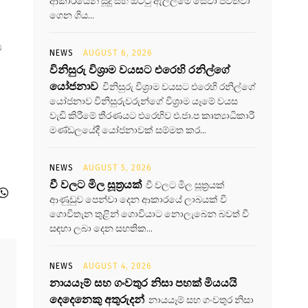
ආකාරයෙන් සූදු සහ ඔට්ටු ඇල්ලීමේ සේවා පවත්වා
ගෙන ගිය...
ට
NEWS
AUGUST 6, 2026
විනිසුරු විශ්‍රාම වයසට එරෙහි රනිල්ගේ
යෝජනාව
විනිසුරු විශ්‍රාම වයසට එරෙහි රනිල්ගේ
යෝජනාව විනිසුරුවරුන්ගේ විශ්‍රාම යෑමේ වයස
වැඩි කිරීමේ තීරණයට එරෙහිව එ.ජා.ප කෘත්‍යාධිකාරී
මණ්ඩලයේදී යෝජනාවක් සම්මත කර...
NEWS
AUGUST 5, 2026
වී වලට මිල සූත්‍රයක්
වී වලට මිල සූත්‍රයක්
ආණුඩුව පෙන්වා දෙන ආකාරයේ ලාබයක් වී
ගොවිතැන තුළින් ගොවියාට නොලැබෙන බවත් වී
සඳහා ලබා දෙන සහතික...
NEWS
AUGUST 4, 2026
නායයෑම් සහ ගංවතුර නිසා පහක් මියයයි
දෙදෙනෙකු අතුරුදන්
නායයෑම් සහ ගංවතුර නිසා