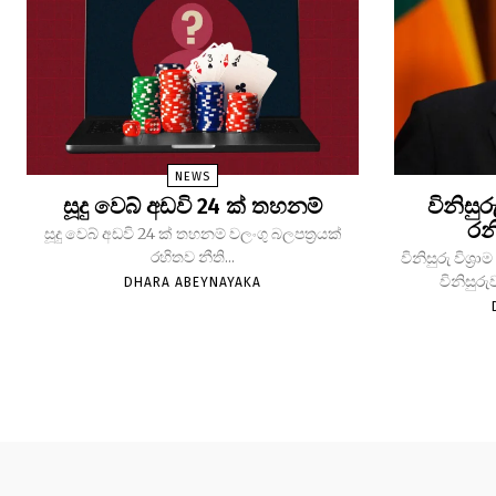
NEWS
සූදු වෙබ් අඩවි 24 ක් තහනම්
විනිසුර
රන
සූදු වෙබ් අඩවි 24 ක් තහනම් වලංගු බලපත්‍රයක්
රහිතව නීති...
විනිසුරු විශ
විනිසුරු
DHARA ABEYNAYAKA