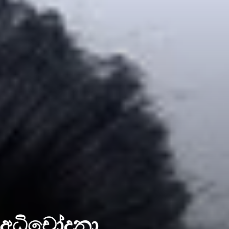
්ටඅධිචෝදනා