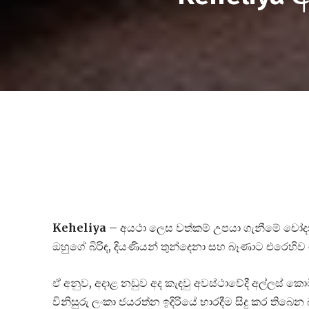
Keheliya
– අයථා ලෙස වත්කම් උපයා ගැනීමේ චෝදනා
ඔහුගේ බිරිඳ, දියණියන් තුන්දෙනා සහ බෑණාට එරෙහ
ඒ අනුව, අදාළ නඩුව අද කැඳවු අවස්ථාවේදී අල්ලස් ක
විනිසුරු ලංකා ජයරත්න ඉදිරියේ භාරදීම සිදු කර තිබෙ