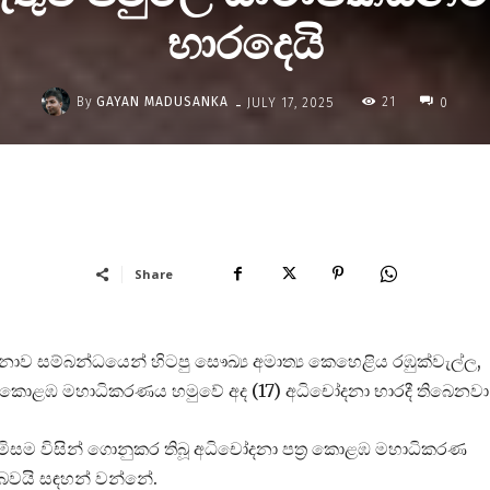
භාරදෙයි
-
By
GAYAN MADUSANKA
21
JULY 17, 2025
0
Share
ව සම්බන්ධයෙන් හිටපු සෞඛ්‍ය අමාත්‍ය කෙහෙළිය රඹුක්වැල්ල,
ිව කොළඹ මහාධිකරණය හමුවේ අද (17) අධිචෝදනා භාරදී තිබෙනවා
ොමිසම විසින් ගොනුකර තිබූ අධිචෝදනා පත්‍ර කොළඹ මහාධිකරණ
න බවයි සඳහන් වන්නේ.