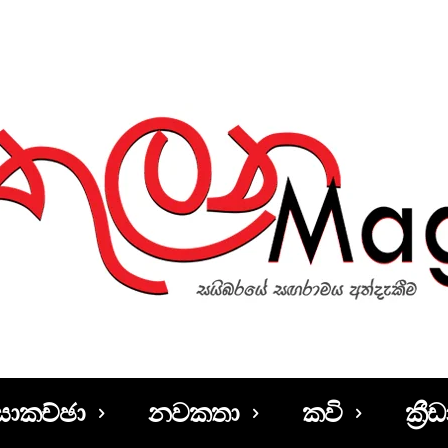
සාකච්ඡා
නවකතා
කවි
ක්‍රීඩ