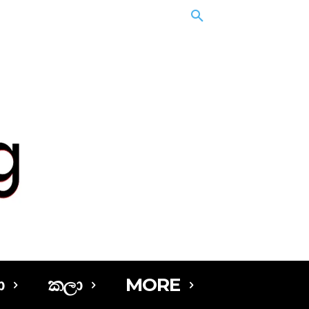
ා
කලා
MORE