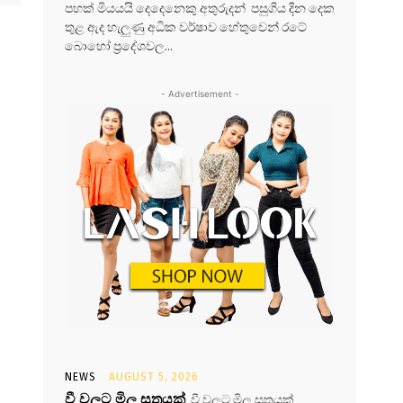
පහක් මියයයි දෙදෙනෙකු අතුරුදන් පසුගිය දින දෙක
තුළ ඇද හැලුණු අධික වර්ෂාව හේතුවෙන් රටේ
බොහෝ ප්‍රදේශවල...
- Advertisement -
NEWS
AUGUST 5, 2026
වී වලට මිල සූත්‍රයක්
වී වලට මිල සූත්‍රයක්