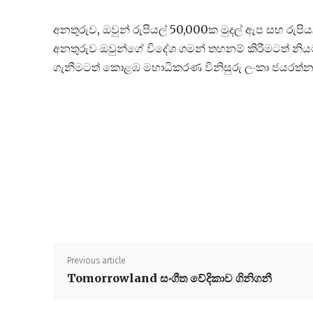
අනතුරුව, ඔවුන් රුපියල් 50,000ක මුදල් ඇප සහ රුපියල
අනතුරුව ඔවුන්ගේ විදේශ ගමන් තහනම් කිරීමටත් නි
ගැනීමටත් කොළඹ මහාධිකරණ විනිසුරු ලංකා ජයරත්
Previous article
Tomorrowland සංගීත වේදිකාව ගිනිගනී