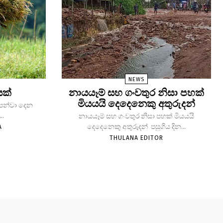
NEWS
යක්
නායයෑම් සහ ගංවතුර නිසා පහක්
මියයයි දෙදෙනෙකු අතුරුදන්
 පෙන්වා දෙන
..
නායයෑම් සහ ගංවතුර නිසා පහක් මියයයි
දෙදෙනෙකු අතුරුදන් පසුගිය දින...
A
THULANA EDITOR