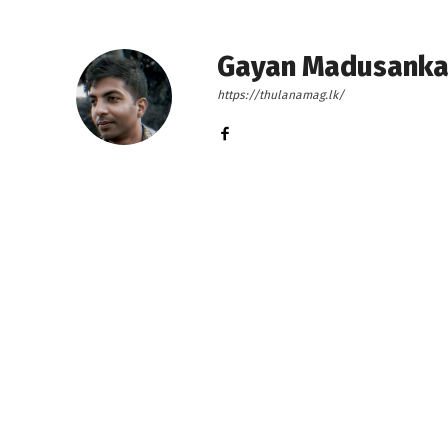
Gayan Madusank
https://thulanamag.lk/