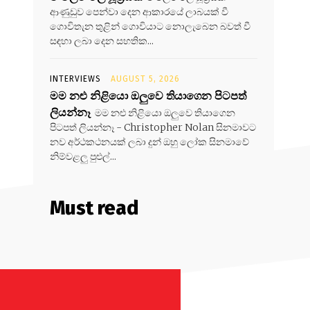
ආණුඩුව පෙන්වා දෙන ආකාරයේ ලාබයක් වී
ගොවිතැන තුළින් ගොවියාට නොලැබෙන බවත් වී
සඳහා ලබා දෙන සහතික...
INTERVIEWS
AUGUST 5, 2026
මම නළු නිළියො ඔලුවෙ තියාගෙන පිටපත්
ලියන්නෑ
මම නළු නිළියො ඔලුවෙ තියාගෙන
පිටපත් ලියන්නෑ - Christopher Nolan සිනමාවට
නව අර්ථකථනයක් ලබා දුන් ඔහු ලෝක සිනමාවේ
නිම්වළලු පුළුල්...
Must read