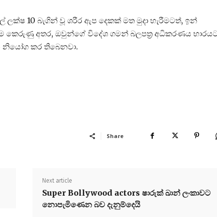
් ලක්ෂ 10 බැගින් වූ ශරීර ඇප දෙකක් මත මුදා හැරීමටත්, ඉන්
යම කෙරුණු අතර, ඔවුන්ගේ විදේශ ගමන් බලපත්‍ර අධිකරණය භාරය
න නියෝග කර තිබෙනවා.
Share
Next article
Super Bollywood actors ෂාරුක් ඛාන් ලංකාවට
නොපැමිණෙන බව දැනුම්දෙයි