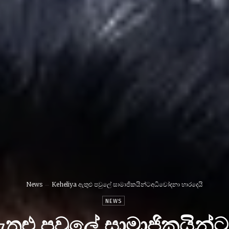
News
Keheliya ඇතුළු පවුලේ සාමාජිකයින්ටඅධිචෝදනා භාරදෙයි
NEWS
ඇතුළු පවුලේ සාමාජිකයින