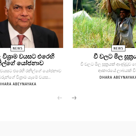
NEWS
NEWS
ු විශ්‍රාම වයසට එරෙහි
වී වලට මිල සූත්‍ර
ිල්ගේ යෝජනාව
වී වලට මිල සූත්‍රයක් ආණුඩුව
ආකාරයේ ලාබයක් වී.
්‍රාම වයසට එරෙහි රනිල්ගේ යෝජනාව
වරුන්ගේ විශ්‍රාම යෑමේ වයස...
DHARA ABEYNAYAK
DHARA ABEYNAYAKA