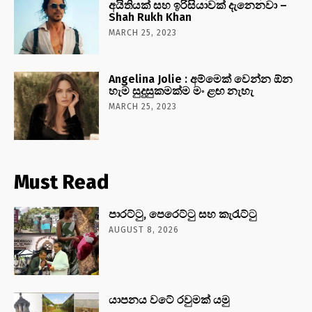
අයිතියක් සහ ඉරිසියාවක් දැනෙනවා –
Shah Rukh Khan
MARCH 25, 2023
Angelina Jolie : අම්මෙක් වෙන්න ඕන
හැම සුදුසුකමක්ම මං ළඟ නැහැ
MARCH 25, 2023
Must Read
පාරට්ටු, පෙරෙට්ටු සහ කැරැට්ටු
AUGUST 8, 2026
යාපනය වටේ රවුමක් යමු