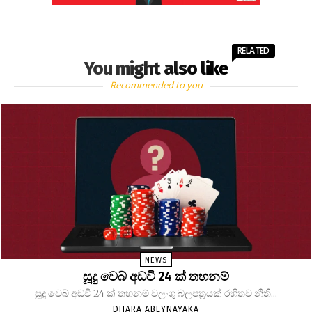
RELATED
You might also like
Recommended to you
NEWS
සූදු වෙබ් අඩවි 24 ක් තහනම්
සූදු වෙබ් අඩවි 24 ක් තහනම් වලංගු බලපත්‍රයක් රහිතව නීති...
DHARA ABEYNAYAKA