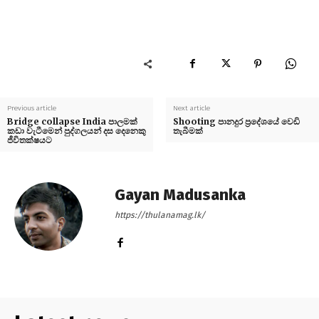
Previous article
Next article
Bridge collapse India පාලමක්
Shooting පානදුර ප්‍රදේශයේ වෙඩි
කඩා වැටීමෙන් පුද්ගලයන් දස දෙනෙකු
තැබීමක්
ජීවිතක්ෂයට
Gayan Madusanka
https://thulanamag.lk/