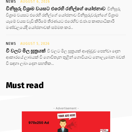
NEWS
AUGUST 6, 2026
විනිසුරු විශ්‍රාම වයසට එරෙහි රනිල්ගේ යෝජනාව
විනිසුරු
විශ්‍රාම වයසට එරෙහි රනිල්ගේ යෝජනාව විනිසුරුවරුන්ගේ විශ්‍රාම
යෑමේ වයස වැඩි කිරීමේ තීරණයට එරෙහිව එ.ජා.ප කෘත්‍යාධිකාරී
මණ්ඩලයේදී යෝජනාවක් සම්මත කර...
NEWS
AUGUST 5, 2026
වී වලට මිල සූත්‍රයක්
වී වලට මිල සූත්‍රයක් ආණුඩුව පෙන්වා දෙන
ආකාරයේ ලාබයක් වී ගොවිතැන තුළින් ගොවියාට නොලැබෙන බවත්
වී සඳහා ලබා දෙන සහතික...
Must read
- Advertisement -