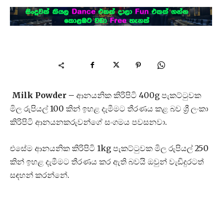
Milk Powder –
ආනයනික කිරිපිටි 400g පැකට්ටුවක
මිල රුපියල් 100 කින් ඉහළ දැමීමට තීරණය කළ බව ශ්‍රී ලංකා
කිරිපිටි ආනයනකරුවන්ගේ සංගමය පවසනවා.
එසේම ආනයනික කිරිපිටි 1kg පැකට්ටුවක මිල රුපියල් 250
කින් ඉහළ දැමීමට තීරණය කර ඇති බවයි ඔවුන් වැඩිදුරටත්
සඳහන් කරන්නේ.