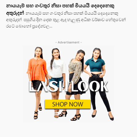
නායයෑම් සහ ගංවතුර නිසා පහක් මියයයි දෙදෙනෙකු
අතුරුදන්
නායයෑම් සහ ගංවතුර නිසා පහක් මියයයි දෙදෙනෙකු
අතුරුදන් පසුගිය දින දෙක තුළ ඇද හැලුණු අධික වර්ෂාව හේතුවෙන්
රටේ බොහෝ ප්‍රදේශවල...
- Advertisement -