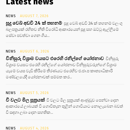
Latest news
NEWS
AUGUST 7, 2026
සූදු වෙබ් අඩවි 24 ක් තහනම්
සූදු වෙබ් අඩවි 24 ක් තහනම් වලංගු
බලපත්‍රයක් රහිතව නීති විරෝධි ආකාරයෙන් සූදු සහ ඔට්ටු ඇල්ලීමේ
සේවා පවත්වා ගෙන ගිය...
NEWS
AUGUST 6, 2026
විනිසුරු විශ්‍රාම වයසට එරෙහි රනිල්ගේ යෝජනාව
විනිසුරු
විශ්‍රාම වයසට එරෙහි රනිල්ගේ යෝජනාව විනිසුරුවරුන්ගේ විශ්‍රාම
යෑමේ වයස වැඩි කිරීමේ තීරණයට එරෙහිව එ.ජා.ප කෘත්‍යාධිකාරී
මණ්ඩලයේදී යෝජනාවක් සම්මත කර...
NEWS
AUGUST 5, 2026
වී වලට මිල සූත්‍රයක්
වී වලට මිල සූත්‍රයක් ආණුඩුව පෙන්වා දෙන
ආකාරයේ ලාබයක් වී ගොවිතැන තුළින් ගොවියාට නොලැබෙන බවත්
වී සඳහා ලබා දෙන සහතික...
NEWS
AUGUST 4, 2026