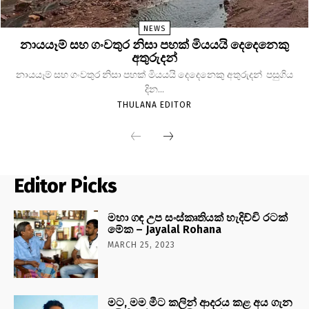
NEWS
නායයෑම් සහ ගංවතුර නිසා පහක් මියයයි දෙදෙනෙකු
අතුරුදන්
නායයෑම් සහ ගංවතුර නිසා පහක් මියයයි දෙදෙනෙකු අතුරුදන් පසුගිය
දින...
THULANA EDITOR
Editor Picks
මහා ගඳ උප සංස්කෘතියක් හැදිච්චි රටක්
මේක – Jayalal Rohana
MARCH 25, 2023
මට, මම මීට කලින් ආදරය කළ අය ගැන