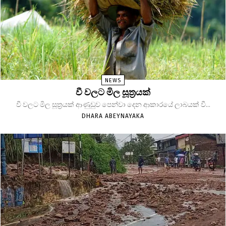
NEWS
වී වලට මිල සූත්‍රයක්
වී වලට මිල සූත්‍රයක් ආණුඩුව පෙන්වා දෙන ආකාරයේ ලාබයක් වී...
DHARA ABEYNAYAKA