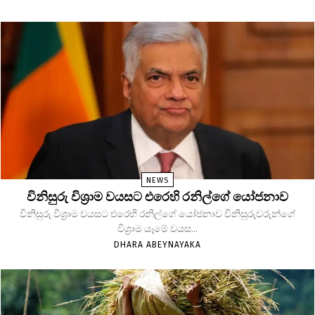
NEWS
විනිසුරු විශ්‍රාම වයසට එරෙහි රනිල්ගේ යෝජනාව
විනිසුරු විශ්‍රාම වයසට එරෙහි රනිල්ගේ යෝජනාව විනිසුරුවරුන්ගේ
විශ්‍රාම යෑමේ වයස...
DHARA ABEYNAYAKA