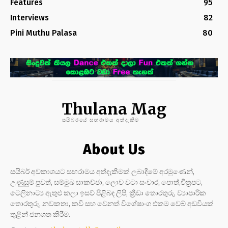
Features
95
Interviews
82
Pini Muthu Palasa
80
Thulana Mag
සයිබරයේ සඟරාමය අත්දැකීම
About Us
සයිබර් අවකාශයට සඟරාමය අත්දැකීමක් ලබාදීමේ අරමුණෙන්,
උණුසුම් පුවත්, සම්මුඛ සාකච්ඡා, ලොව වටා සංචාර, පොත්,චිත්‍රපට,
ටෙලිනාට්‍ය ඇතුළු කලා ඉසව් පිළිබඳ ලිපි, ක්‍රීඩා තොරතුරු, ව්‍යාපාරික
තොරතුරු, නවකතා, කවි සහ වෙනත් විශේෂාංග එකම වෙබ් අඩවියක්
තුළින් ජනගත කිරීම.