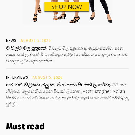
NEWS
AUGUST 5, 2026
වී වලට මිල සූත්‍රයක්
වී වලට මිල සූත්‍රයක් ආණුඩුව පෙන්වා දෙන
ආකාරයේ ලාබයක් වී ගොවිතැන තුළින් ගොවියාට නොලැබෙන බවත්
වී සඳහා ලබා දෙන සහතික...
INTERVIEWS
AUGUST 5, 2026
මම නළු නිළියො ඔලුවෙ තියාගෙන පිටපත් ලියන්නෑ
මම නළු
නිළියො ඔලුවෙ තියාගෙන පිටපත් ලියන්නෑ - Christopher Nolan
සිනමාවට නව අර්ථකථනයක් ලබා දුන් ඔහු ලෝක සිනමාවේ නිම්වළලු
පුළුල්...
Must read