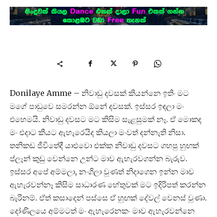
Donilaye Amme – නිවාඩු දවසක් කියන්නෙ ඉතිං මට
මගේ පාඩුවෙ සමරන්න ඕනේ දවසක්. ඉස්සර ඉඳලා මං
එහෙමයි. නිවාඩු දවසට මට කිසිම සැළසුමක් නෑ. ඒ මොකද
මං එදාට කීයට ඇහැරෙයිද කියලා මංවත් දන්නැති නිසා.
තනිකඩ ජීවිතේදී යාළුවො එක්ක නිවාඩු දවසට ගහපු හුඟක්
ප්ලෑන් කුඩු වෙන්නෙ උන්ට මාව ඇහැරවගන්න බැරුව.
ඉස්සර අපේ අම්මලා, නංගිලා වුණත් නිදාගෙන ඉන්න මාව
ඇහැරවන්නෑ කිසිම සාධාරණ හේතුවක් මට ඉදිරිපත් කරන්න
බැරිනම්. ඒත් කසාදෙන් පස්සෙ ඒ හුඟක් දේවල් වෙනස් වුණා.
දෝණිලයෙ අම්මටත් මං ඇහැරෙනකං මාව ඇහැරවන්නෙ