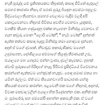
නැති පුරුද්ද යම් ප්‍රතිශතයකට තිබුණත්, කසාද ජීවිතේ ඇතුලේ
සමහර කාරණා නිසා, ඒ පරණ පුරුදු බිඳෙන අවස්ථා බහුලව
සිද්ධවෙලා තියනවා. සමහර වෙලාවට බැඳීම් වලදී අපි
කොටුවෙනවා. නිදහස් ජීවිතය අවහිර වෙනවා. යුතුකම්,
වගකීම් කියන ගණුදෙනු එක්ක නැහෙන මිනිස්සු වෙනවා. ඒ
ගැන කවුරු මොන “ලොරි ටෝක්”, ” නැව් ටෝක්” දුන්නත්
ඇත්ත තත්වෙ කසාද බැඳපු මිනිස්සු තමා හොඳටම දන්නෙ.
අදත් ඒ වගේ දවසක්. නිවාඩුව අකාරුණිකව මගෙන්
උදුරාගෙන, දෝණිලයෙ අම්මාගේ තියුණු තීරණයක් උඩ,
එයාලගෙ මහ ගෙදරට එන්න වුණා, දවල් කෑමකට. හුඟක්
ස්වාමි පුරුෂයෝ බිරිඳගේ නෑදෑ පිරිවර ප්‍රසිද්ධියේ විවේචනය
කරන්නේ ඇත්තටම හේතුවක් නැතුව. පොදු සමාජ මතය හා
යමින් රැල්ලට. ඒත් මට තියෙනවා හරි සාධාරණ හේතූ
කීපයක් එහෙම කරන්න. පළවෙනි එක මගේ නිදහස්, අදහස්,
විවෘත මතවාද වලින් එයාලා හිත රිදෝගන්න එක. අනිත් එක
මං පුරාජේරු සහ පම්පෝරි අහන්න අකමැති එක. ඒ වගේ
වෙලාවට මගේ කටට නොහොබිනා වචනයක් ඇවිත්