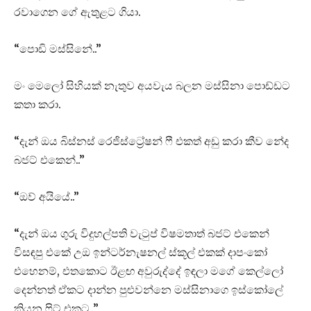
රවාගෙන ගේ ඇතුළට ගියා.
“පොඩි මස්සිනේ..”
මං මෙලෝ සිහියක් නැතුව අයවැය බලන මස්සිනා පොඩ්ඩට
කතා කරා.
“දැන් ඔය බිස්නස් රෙජිස්ට්‍රේෂන් ෆී එකත් අඩු කරා කීව නේද
බජට් එකෙන්..”
“ඔව් අයියේ..”
“දැන් ඔය ගුරු විදුහල්පති වැටුප් විෂමතාත් බජට් එකෙන්
විසඳපු එකේ උඔ ඉන්ටර්නැෂනල් ස්කූල් එකක් දාපංකෝ
එහෙනම්, එතකොට ඊළඟ අවුරුද්දේ ඉඳලා මගේ කෙල්ලෝ
දෙන්නත් ඒකට දාන්න පුළුවන්නෙ මස්සිනාගෙ ඉස්කෝලේ
කියන ෆිට් එකට..”