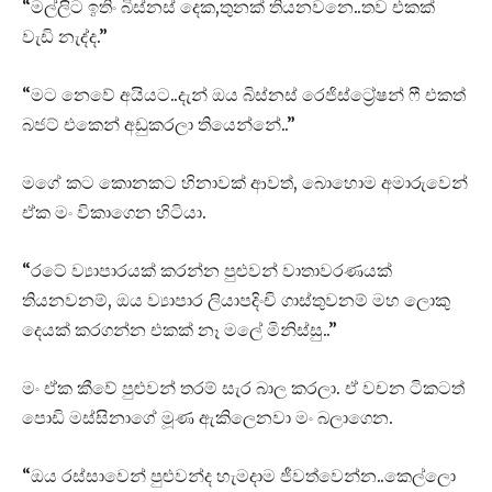
“මල්ලිට ඉතිං බිස්නස් දෙක,තුනක් තියනවනෙ..තව එකක්
වැඩි නැද්ද.”
“මට නෙවේ අයියට..දැන් ඔය බිස්නස් රෙජිස්ට්‍රේෂන් ෆී එකත්
බජට් එකෙන් අඩුකරලා තියෙන්නේ..”
මගේ කට කොනකට හිනාවක් ආවත්, බොහොම අමාරුවෙන්
ඒක මං විකාගෙන හිටියා.
“රටේ ව්‍යාපාරයක් කරන්න පුළුවන් වාතාවරණයක්
තියනවනම්, ඔය ව්‍යාපාර ලියාපදිංචි ගාස්තුවනම් මහ ලොකු
දෙයක් කරගන්න එකක් නෑ මලේ මිනිස්සු..”
මං ඒක කීවේ පුළුවන් තරම් සැර බාල කරලා. ඒ වචන ටිකටත්
පොඩි මස්සිනාගේ මූණ ඇකිලෙනවා මං බලාගෙන.
“ඔය රස්සාවෙන් පුළුවන්ද හැමදාම ජීවත්වෙන්න..කෙල්ලො