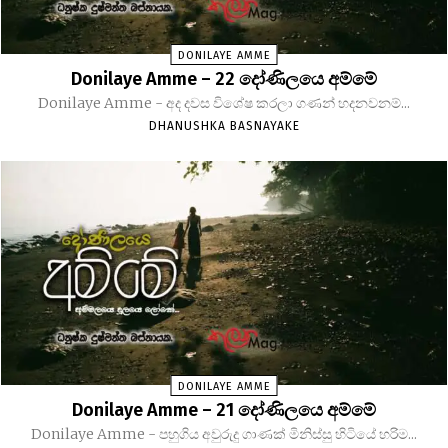
DONILAYE AMME
Donilaye Amme – 22 දෝණිලයෙ අම්මේ
Donilaye Amme - අද දවස විශේෂ කරලා ගණන් හදනවනම්...
DHANUSHKA BASNAYAKE
DONILAYE AMME
Donilaye Amme – 21 දෝණිලයෙ අම්මේ
Donilaye Amme - පහුගිය අවුරුදු ගාණක් මිනිස්සු හිටියේ හරිම...