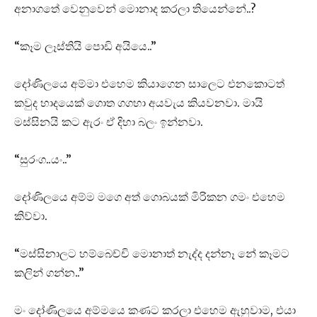
අනාගතේ වෙනුවෙන් මොනාද කරලා තියෙන්නේ..?
“කෑම ලෑස්තියි පොඩි අයියෙ..”
දෝණිලයෙ අම්මා එහෙම කියාගෙන සාලෙට එනකොටත්
කවුද හාදයෙක් ගොත ගගහා අයවැය කියවනවා. මායි
මස්සිනයි කට ඇරං ඒ දිහා බලං ඉන්නවා.
“සුරංග..යං..”
දෝණිලයෙ අම්ම මගෙ අත් ගොබයක් මිරිකන ගමං එහෙම
කිව්වා.
“මස්සිනාලට හම්බෙච්චි මොනාත් නැද්ද දන්නෑ නේ කෑමට
කලින් ගන්න..”
මං දෝණිලයෙ අම්මයෙ කණට කරලා එහෙම ඇහුවාම, එයා