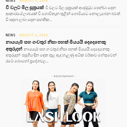
NEWS
AUGUST 5, 2026
වී වලට මිල සූත්‍රයක්
වී වලට මිල සූත්‍රයක් ආණුඩුව පෙන්වා දෙන
ආකාරයේ ලාබයක් වී ගොවිතැන තුළින් ගොවියාට නොලැබෙන බවත්
වී සඳහා ලබා දෙන සහතික...
NEWS
AUGUST 4, 2026
නායයෑම් සහ ගංවතුර නිසා පහක් මියයයි දෙදෙනෙකු
අතුරුදන්
නායයෑම් සහ ගංවතුර නිසා පහක් මියයයි දෙදෙනෙකු
අතුරුදන් පසුගිය දින දෙක තුළ ඇද හැලුණු අධික වර්ෂාව හේතුවෙන්
රටේ බොහෝ ප්‍රදේශවල...
- Advertisement -