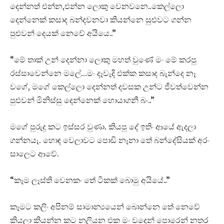
දෙන්නත් එන්න,එන්න ලොකු වෙනවනෙ..කෙල්ලො
දෙන්නෙක් කසාද බන්දවනවා කියන්නෙ සුළුවට ගන්න
පුළුවන් දෙයක් නෙවේ අයියෙ..”
“මේ තාක් උන් දෙන්නා ලොකු මහත් වුණේ මං මේ කරපු
රස්සාවෙන්නෙ මලේ…මං දෑවැදි එක්ක කසාද බැන්දෙ නෑ
වගේ, මගේ කෙල්ලො දෙන්නත් දවසක උන්ට ජීවත්වෙන්න
පුළුවන් මිනිස්සු දෙන්නෙක් හොයාගනී බං..”
මගේ පුරුදු කට ඉස්සර වුණා. කියපු දේ ඉතිං ආයේ ඇදලා
ගන්නයැ. හොඳ වෙලාවට පොඩි නෑනා තේ බන්දේසියක් අරං
සාලෙට ආවේ.
“කෑම ලෑස්ති වෙනකං තේ ටිකක් බොමු අයියේ..”
කෑමට කලිං අපිනම් සාමාන්‍යයෙන් බොන්නෙ තේ නෙවේ
කියලා කියන්න කට නලියන එක මං වදෙන් පොරෙන් නතර