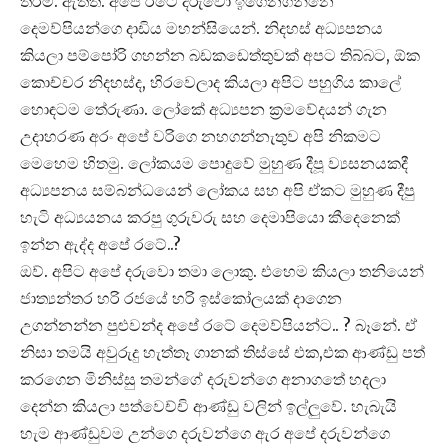
තරම. ඇත්ත. අපේ රටේ දරුවො ඉගෙනගන්නෙ
දෙමව්පියන්ගෙ දාඩිය මහන්සියෙන්. නිදහස් අධ්‍යපනය
කියලා පම්පෝරි ගහන්න බඩකඩෙත්තුවක් අපට තිබ්බට, ඕක
කොච්චර නිදහස්ද, හිරවෙලාද කියලා අපිට පහුගිය කාලේ
හොඳටම තේරුණා. ලෝකේ අධ්‍යපන ක්‍රමවේදයන් ගැන
උදාහරණ අරං අපේ වරිගෙ නහගන්නැතුව අපි නිකමට
මෙහෙම හිතමු. ලෝකයම පොදුවේ මුහුණ දීපූ ව්‍යසනයකදී
අධ්‍යපනය සම්බන්ධයෙන් ලෝකය සහ අපි ඒකට මුහුණ දීපු
හැටි අධ්‍යයනය කරපු ගුරුවරු සහ දෙමාපියො කීදෙනෙක්
ඉන්න ඇද්ද අපේ රටේ..?
ඔව්. අපිට අපේ දරුවො තමා ලොකු. එහෙම කියලා තනියෙන්
ජාත්‍යන්තර හරි රජයේ හරි ඉස්කෝලයක් දාගෙන
උගන්නන්න පුළුවන්ද අපේ රටේ දෙමව්පියන්ට.. ? බෑනේ. ඒ
නිසා තමයි අවුරුදු හැත්තෑ ගානක් තිස්සේ එක,එක ආණ්ඩු පත්
කරගෙන මිනිස්සු තමන්ගේ දරුවන්ගෙ අනාගතේ හදලා
දෙන්න කියලා පත්වෙච්චි ආණ්ඩු වලින් ඉල්ලුවේ. හැබැයි
හැම ආණ්ඩුවම උන්ගෙ දරුවන්ගෙ ඇර අපේ දරුවන්ගෙ