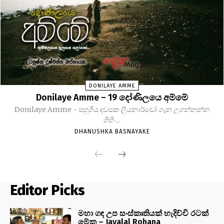
DONILAYE AMME
Donilaye Amme – 19 දෝණිලයෙ අම්මේ
Donilaye Amme - පහුගිය දවසක ලියනාර්ඩෝ ගැන උගන්නන්න
ගිහිං...
DHANUSHKA BASNAYAKE
Editor Picks
මහා ගඳ උප සංස්කෘතියක් හැදිච්චි රටක්
මේක – Jayalal Rohana