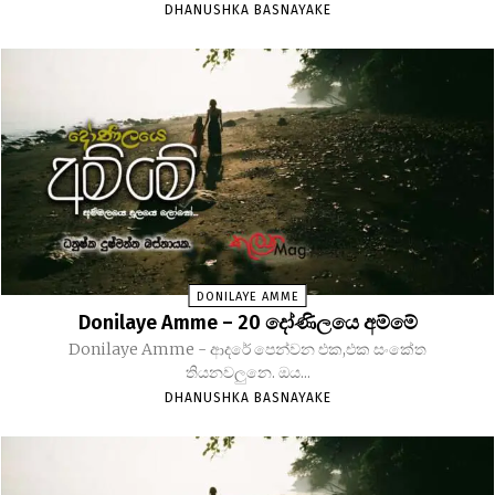
DHANUSHKA BASNAYAKE
DONILAYE AMME
Donilaye Amme – 20 දෝණිලයෙ අම්මේ
Donilaye Amme - ආදරේ පෙන්වන එක,එක සංකේත
තියනවලුනෙ. ඔය...
DHANUSHKA BASNAYAKE