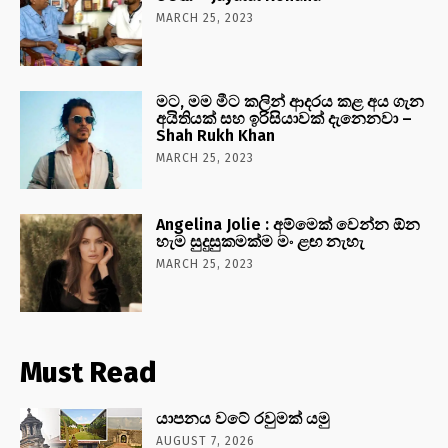
MARCH 25, 2023
මට, මම මීට කලින් ආදරය කළ අය ගැන
අයිතියක් සහ ඉරිසියාවක් දැනෙනවා –
Shah Rukh Khan
MARCH 25, 2023
Angelina Jolie : අම්මෙක් වෙන්න ඕන
හැම සුදුසුකමක්ම මං ළඟ නැහැ
MARCH 25, 2023
Must Read
යාපනය වටේ රවුමක් යමු
AUGUST 7, 2026