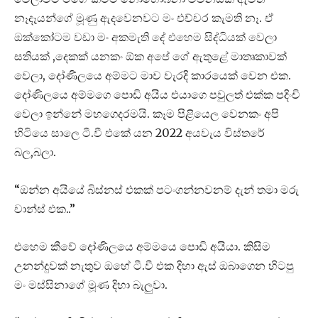
නෑදෑයන්ගේ මූණු ඇදවෙනවට මං එච්චර කැමති නෑ. ඒ
ඔක්කෝටම වඩා මං අකමැති දේ එහෙම සිද්ධියක් වෙලා
සතියක් ,දෙකක් යනකං ඕක අපේ ගේ ඇතුළේ මාතෘකාවක්
වෙලා, දෝණිලයෙ අම්මට මාව වැරදි කාරයෙක් වෙන එක.
දෝණිලයෙ අම්මගෙ පොඩි අයිය එයාගෙ පවුලත් එක්ක පදිංචි
වෙලා ඉන්නේ මහගෙදරමයි. කෑම පිළියෙල වෙනකං අපි
හිටියෙ සාලෙ ටී.වී එකේ යන 2022 අයවැය විස්තරේ
බල,බලා.
“ඔන්න අයියේ බිස්නස් එකක් පටංගන්නවනම් දැන් තමා මරු
චාන්ස් එක..”
එහෙම කීවේ දෝණිලයෙ අම්මයෙ පොඩි අයියා. කිසිම
උනන්දුවක් නැතුව ඔහේ ටී.වී එක දිහා ඇස් ඔබාගෙන හිටපු
මං මස්සිනාගේ මූණ දිහා බැලුවා.