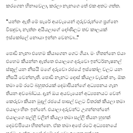
කරගෙන හිනාවෙලා, කරලා නෑනගෙ තේ එක අතට ගත්ත.
“යන්තං ඇති මේ සැරේ අයවැයෙන් ගුරුවරුන්ගෙ ප්‍රශ්නෙ
විසඳුවා, නැත්තං අයියලාගේ දෝණිලට තව කාලයක්
ඉස්කෝලේ නොයා ඉන්න වෙනවා…”
පොඩි නෑනා එහෙම කියාගෙන ගෙට ගියා. මං හිතන්නෙ එයා
එහෙම කියන්න ඇත්තෙ එයාලගෙ දරුවො ඉන්ටර්නැෂනල්
ස්කූල් යන නිසයි මගේ දරුවො රජයේ ඉස්කෝල වලට යන
නිසයි වෙන්නැති. පොඩි නෑනට දොස් කියලා වැඩක් නෑ. ඕක
තමා මේ රටේ බහුතරයක් දෙමාපියන්ගේ අධ්‍යපනය ගැන
තියන අවබෝධය. දැන් ඔය අයවැයෙන් අධ්‍යපනයට වෙන්
කෙරුවා කියන මුදල් රජයේ පාසල් වලට විතරක් කියලා තමා
එයාලා හිතං ඉන්නේ. එයාලා දරුවන්ට උගන්නන්නේ
එයාලගෙ සල්ලි වලින් කියලා තමා සල්ලි තියන හුඟක්
දෙමව්පියො හිතන්නෙ. ඒක තමා අපේ රටේ අධ්‍යපනයේ