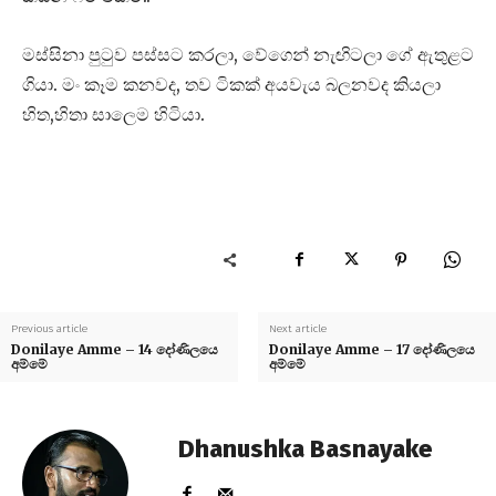
මස්සිනා පුටුව පස්සට කරලා, වේගෙන් නැඟිටලා ගේ ඇතුළට
ගියා. මං කෑම කනවද, තව ටිකක් අයවැය බලනවද කියලා
හිත,හිතා සාලෙම හිටියා.
Previous article
Next article
Donilaye Amme – 14 දෝණිලයෙ
Donilaye Amme – 17 දෝණිලයෙ
අම්මේ
අම්මේ
Dhanushka Basnayake