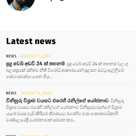
Latest news
NEWS
AUGUST 7, 2026
සූදු වෙබ් අඩවි 24 ක් තහනම්
සූදු වෙබ් අඩවි 24 ක් තහනම් වලංගු
බලපත්‍රයක් රහිතව නීති විරෝධි ආකාරයෙන් සූදු සහ ඔට්ටු ඇල්ලීමේ
සේවා පවත්වා ගෙන ගිය...
NEWS
AUGUST 6, 2026
විනිසුරු විශ්‍රාම වයසට එරෙහි රනිල්ගේ යෝජනාව
විනිසුරු
විශ්‍රාම වයසට එරෙහි රනිල්ගේ යෝජනාව විනිසුරුවරුන්ගේ විශ්‍රාම
යෑමේ වයස වැඩි කිරීමේ තීරණයට එරෙහිව එ.ජා.ප කෘත්‍යාධිකාරී
මණ්ඩලයේදී යෝජනාවක් සම්මත කර...