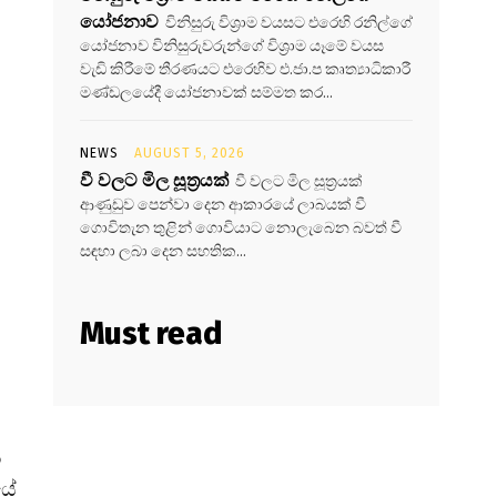
යෝජනාව
විනිසුරු විශ්‍රාම වයසට එරෙහි රනිල්ගේ
යෝජනාව විනිසුරුවරුන්ගේ විශ්‍රාම යෑමේ වයස
වැඩි කිරීමේ තීරණයට එරෙහිව එ.ජා.ප කෘත්‍යාධිකාරී
මණ්ඩලයේදී යෝජනාවක් සම්මත කර...
NEWS
AUGUST 5, 2026
වී වලට මිල සූත්‍රයක්
වී වලට මිල සූත්‍රයක්
ආණුඩුව පෙන්වා දෙන ආකාරයේ ලාබයක් වී
ගොවිතැන තුළින් ගොවියාට නොලැබෙන බවත් වී
සඳහා ලබා දෙන සහතික...
Must read
ෙ
යේ