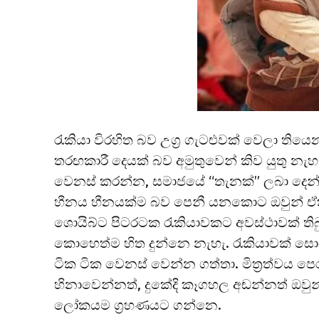
රැකියා විරහිත බව උග්‍ර ගැටළුවක් වෙලා ත
තරඟකාරී දෙයක් බව අමුතුවෙන් කිව යුතු නැහැ
වෙනස් කරන්න, සමාජයේ “තැනක්” ලබා දෙන්න
හීනය හීනයක්ම බව පෙනී යනකොට ඔවුන් ඒකට 
ශොයිබ්ට පිටරටක රැකියාවකට අවස්ථාවක් තිබ
කොහෙත්ම හිත දුන්නෙ නැහැ. රැකියාවක් ස
ටික ටික වෙනස් වෙන්න ගත්තා. මිත්‍රත්වය ප
හිනාවෙන්නත්, දුකේදි කෑගහල අඬන්නත් ඔවුන
ලෝකයම ග්‍රහණයට ගන්නෙ.