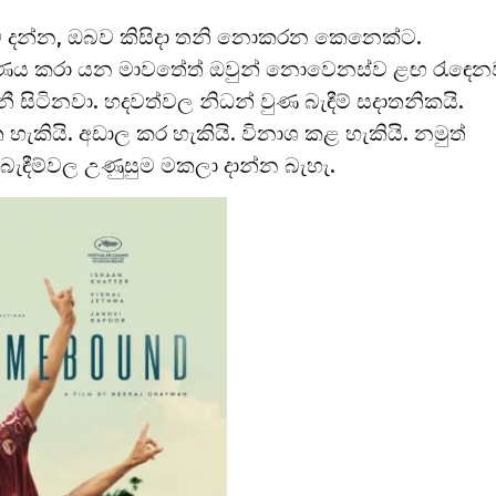
ම දන්න, ඔබව කිසිදා තනි නොකරන කෙනෙක්ට.
ණය කරා යන මාවතේත් ඔවුන් නොවෙනස්ව ළඟ රැඳෙන
ී සිටිනවා. හදවත්වල නිධන් වුණ බැඳීම් සදාතනිකයි.
හැකියි. අඩාල කර හැකියි. විනාශ කළ හැකියි. නමුත්
 බැඳීම්වල උණුසුම මකලා දාන්න බැහැ.