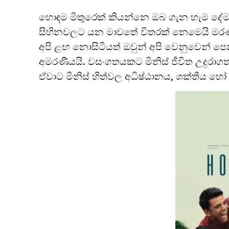
හොඳම මිතුරෙක් කියන්නෙ ඔබ ගැන හැම දේ
සිහිනවලට යන මාවතේ විතරක් නෙමෙයි මර
අපි ළඟ නොසිටියත් ඔවුන් අපි වෙනුවෙන් පෙන
අමරණීයයි. වසංගතයකට මිනිස් ජීවිත උදුරාගත 
ඒවාට මිනිස් හිත්වල අධිෂ්ඨානය, ශක්තිය හෝ