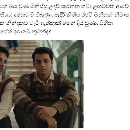
ත් බය වුණ මිනිස්සු උදව් කරන්න තබා ළඟටවත් ආවෙ
දුෂ්කර වී තිබුණා. ඇඳිරි නීතිය රජවී මිනිසුන් නිවාස
නින්දකට වැටී ඇත්තාක් මෙන් දිස් වුණා. සිහින
 ගේත් ඉරණම කුමක්ද?