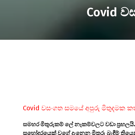
Covid ව
Covid වසංගත සමයේ අපුරු මිතුදමක 
සමහර මිතුරුකම් ලේ නෑකම්වලට වඩා ප්‍රභලයි
සහෝදරයෙක් වගේ දැනෙන මිතුරු බැඳීම් තියෙන