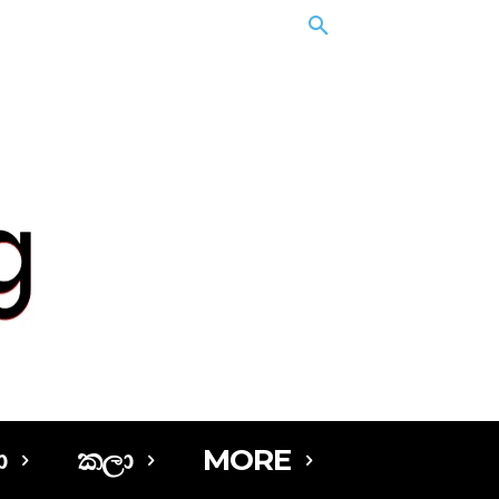
ා
කලා
MORE