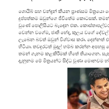
ශොයිබ් සහ චන්ද්‍රන් කියන ප්‍රාණසම මිත්‍රය
දුප්පත්කම ඔවුන්ගෙ ජීවිතේම කොටසක්. ත
වුණේ පොලිසියට බැඳෙන එක. කොස්තාපල්වර
වෙන්න වගේම, ජාති භේද, කුලය වගේ දේවල් ද
ලැබෙන බවත් ඔවුන් විශ්වාස කරා. දෙන්නත් එ
හිටියා. තවදුරටත් මුදල් හම්බ කරන්න අපහසු 
තමන් ගැනම කළකිරීමක් හිතේ තියාගෙන. සැනස
දැනුනම මේ මිත්‍රයන්ට සිද්ධ වුණා මොනවම හ