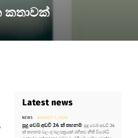
ක කතාවක්
Latest news
NEWS
AUGUST 7, 2026
සූදු වෙබ් අඩවි 24 ක් තහනම්
සූදු වෙබ් අඩවි 24
ා
ක් තහනම් වලංගු බලපත්‍රයක් රහිතව නීති විරෝධි