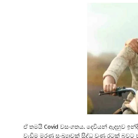
ඒ තමයි Covid වසංගතය. දෙවියන් ඇදහුව ඉන්දි
වැඩිම මරණ සංඛ්‍යාවක් සිද්ධ වුණ රටක් බවට 