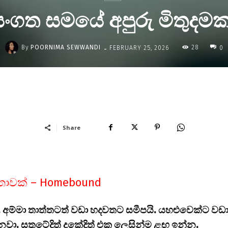
සංගත සමයේ අපුරු මිතුදම
-
By
POORNIMA SEWWANDI
28
FEBRUARY 25, 2026
0
Share
කතාවක් – Homebound
. අම්මා තාත්තටත් වඩා හදවතට සමීපයි. යහළුවෙක්ට වඩ
වා. සතුටේදිත් දුකේදිත් එක ලෙසින්ම ළඟ ඉන්න.