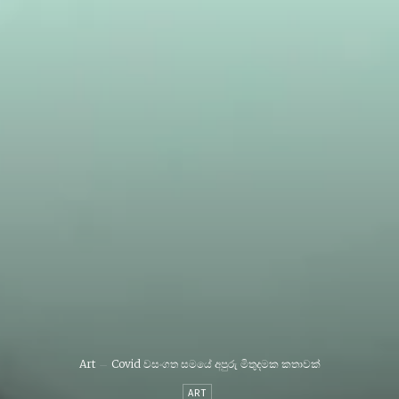
Art
Covid වසංගත සමයේ අපුරු මිතුදමක කතාවක්
ART