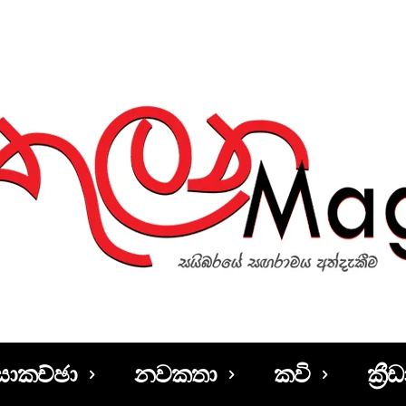
සාකච්ඡා
නවකතා
කවි
ක්‍රීඩ