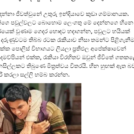
ො දෙන්නා ජීවත්වුනේ උතුරු ඉන්දියාවෙ කුඩා ගම්මානයක.
මන්ගෙ පවුල්වලට බොහොම ලෙංගතු මේ දෙන්නගෙ හීනෙ
යෙක් වුණාම ගෙදර හොඳට හදාගන්න, පවුලට හයියක්
රුණුවටම තිබ්බ රටක රැකියාව නිසා තමන්ට පිළිගැනීම
ක්ක පොලිස් විභාගයට ලියලා ප්‍රතිඵල අපේක්ෂාවෙන්
දෙමව්පියන් එක්ක, රැකියා විරහිතව ඔවුන් ජීවිතේ ගතක
ිල්ලකට තිබුණෙ මිත්‍රත්වය විතරයි. හීන හුඟක් ඈත බ
රි කරලා සල්ලි හම්බ කරන්න.