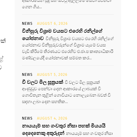
ආකාරයෙන් සූදු සහ ඔට්ටු ඇල්ලීමේ සේවා පවත්වා
ගෙන ගිය...
NEWS
AUGUST 6, 2026
විනිසුරු විශ්‍රාම වයසට එරෙහි රනිල්ගේ
යෝජනාව
විනිසුරු විශ්‍රාම වයසට එරෙහි රනිල්ගේ
ක්
යෝජනාව විනිසුරුවරුන්ගේ විශ්‍රාම යෑමේ වයස
වැඩි කිරීමේ තීරණයට එරෙහිව එ.ජා.ප කෘත්‍යාධිකාරී
ළේ
මණ්ඩලයේදී යෝජනාවක් සම්මත කර...
ව
NEWS
AUGUST 5, 2026
වී වලට මිල සූත්‍රයක්
වී වලට මිල සූත්‍රයක්
ආණුඩුව පෙන්වා දෙන ආකාරයේ ලාබයක් වී
ගොවිතැන තුළින් ගොවියාට නොලැබෙන බවත් වී
සඳහා ලබා දෙන සහතික...
NEWS
AUGUST 4, 2026
නායයෑම් සහ ගංවතුර නිසා පහක් මියයයි
දෙදෙනෙකු අතුරුදන්
නායයෑම් සහ ගංවතුර නිසා