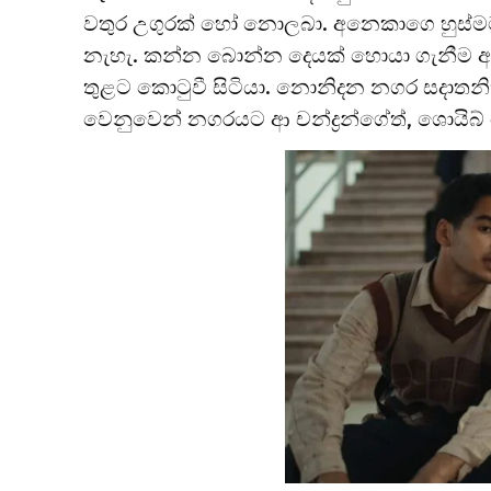
වතුර උගුරක් හෝ නොලබා. අනෙකාගෙ හුස්මට
නැහැ. කන්න බොන්න දෙයක් හොයා ගැනීම අතිශය 
තුළට කොටුවී සිටියා. නොනිදන නගර සදාතනික 
වෙනුවෙන් නගරයට ආ චන්ද්‍රන්ගේත්, ශොයිබ්