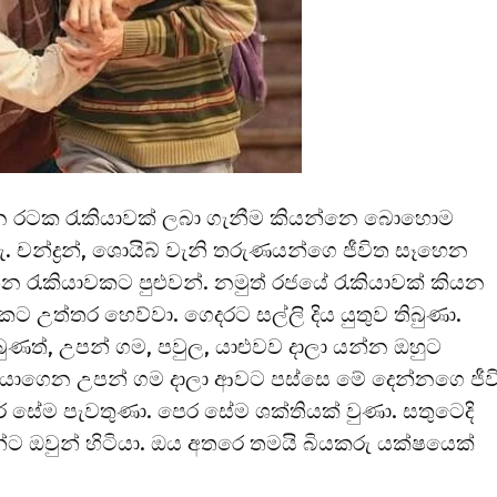
ියෙන රටක රැකියාවක් ලබා ගැනීම කියන්නෙ බොහොම
. චන්ද්‍රන්, ශොයිබ් වැනි තරුණයන්ගෙ ජීවිත සෑහෙන
 රැකියාවකට පුළුවන්. නමුත් රජයේ රැකියාවක් කියන
උත්තර හෙව්වා. ගෙදරට සල්ලි දිය යුතුව තිබුණා.
ුණත්, උපන් ගම, පවුල, යාළුවව දාලා යන්න ඔහුට
ොයාගෙන උපන් ගම දාලා ආවට පස්සෙ මේ දෙන්නගෙ ජීව
ෙර සේම පැවතුණා. පෙර සේම ශක්තියක් වුණා. සතුටෙදි
්ට ඔවුන් හිටියා. ඔය අතරෙ තමයි බියකරු යක්ෂයෙක්