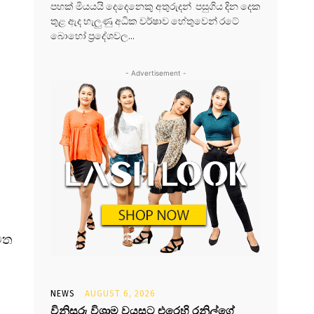
පහක් මියයයි දෙදෙනෙකු අතුරුදන් පසුගිය දින දෙක
තුළ ඇද හැලුණු අධික වර්ෂාව හේතුවෙන් රටේ
බොහෝ ප්‍රදේශවල...
- Advertisement -
ිත
NEWS
AUGUST 6, 2026
විනිසුරු විශ්‍රාම වයසට එරෙහි රනිල්ගේ