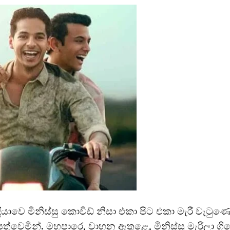
යාවෙ මිනිස්සු කොවිඩ් නිසා එකා පිට එකා මැරී වැටුණ
පත්වෙමින්. මහපාරෙ, වාහන ඇතුළෙ, මිනිස්සු මැරිලා ගි