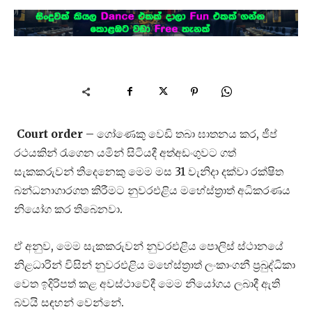
Court order
– ගෝණෙකු වෙඩි තබා ඝාතනය කර, ජීප්
රථයකින් රැගෙන යමින් සිටියදී අත්අඩංගුවට ගත්
සැකකරුවන් තිදෙනෙකු මෙම මස 31 වැනිදා දක්වා රක්ෂිත
බන්ධනාගාරගත කිරීමට නුවරඑළිය මහේස්ත්‍රාත් අධිකරණය
නියෝග කර තිබෙනවා.
ඒ අනුව, මෙම සැකකරුවන් නුවරඑළිය පොලිස් ස්ථානයේ
නිළධාරින් විසින් නුවරඑළිය මහේස්ත්‍රාත් ලංකාංගනී ප්‍රබුද්ධිකා
වෙත ඉදිරිපත් කළ අවස්ථාවේදී මෙම නියෝගය ලබාදී ඇති
බවයි සඳහන් වෙන්නේ.