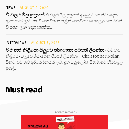
NEWS
AUGUST 5, 2026
වී වලට මිල සූත්‍රයක්
වී වලට මිල සූත්‍රයක් ආණුඩුව පෙන්වා දෙන
ආකාරයේ ලාබයක් වී ගොවිතැන තුළින් ගොවියාට නොලැබෙන බවත්
වී සඳහා ලබා දෙන සහතික...
INTERVIEWS
AUGUST 5, 2026
මම නළු නිළියො ඔලුවෙ තියාගෙන පිටපත් ලියන්නෑ
මම නළු
නිළියො ඔලුවෙ තියාගෙන පිටපත් ලියන්නෑ - Christopher Nolan
සිනමාවට නව අර්ථකථනයක් ලබා දුන් ඔහු ලෝක සිනමාවේ නිම්වළලු
පුළුල්...
Must read
- Advertisement -