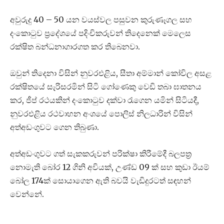
අවුරුදු 40 – 50 යන වයස්වල පසුවන කුරුණෑගල සහ
දංකොටුව ප්‍රදේශයේ පදිංචිකරුවන් තිදෙනෙක් මෙලෙස
රක්ෂිත බන්ධනාගාරගත කර තිබෙනවා.
ඔවුන් තිදෙනා විසින් නුවරඑළිය, සීතා අම්මාන් කෝවිල අසළ
රක්ෂිතයේ සැරිසරමින් සිටි ගෝණෙකු වෙඩි තබා ඝාතනය
කර, ජීප් රථයකින් දංකොටුව දක්වා රැගෙන යමින් සිටියදී,
නුවරඑළිය රථවාහන අංශයේ පොලිස් නිලධාරින් විසින්
අත්අඩංගුවට ගෙන තිබුණා.
අත්අඩංගුවට ගත් සැකකරුවන් පරික්ෂා කිරීමේදී බලපත්‍ර
නොමැති බෝර 12 ගිනි අවියක්, උණ්ඩ 09 ක් සහ කුඩා ඊයම්
බෝල 174ක් සොයාගෙන ඇති බවයි වැඩිදුරටත් සඳහන්
වෙන්නේ.