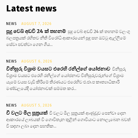
Latest news
NEWS
AUGUST 7, 2026
සූදු වෙබ් අඩවි 24 ක් තහනම්
සූදු වෙබ් අඩවි 24 ක් තහනම් වලංගු
බලපත්‍රයක් රහිතව නීති විරෝධි ආකාරයෙන් සූදු සහ ඔට්ටු ඇල්ලීමේ
සේවා පවත්වා ගෙන ගිය...
NEWS
AUGUST 6, 2026
විනිසුරු විශ්‍රාම වයසට එරෙහි රනිල්ගේ යෝජනාව
විනිසුරු
විශ්‍රාම වයසට එරෙහි රනිල්ගේ යෝජනාව විනිසුරුවරුන්ගේ විශ්‍රාම
යෑමේ වයස වැඩි කිරීමේ තීරණයට එරෙහිව එ.ජා.ප කෘත්‍යාධිකාරී
මණ්ඩලයේදී යෝජනාවක් සම්මත කර...
NEWS
AUGUST 5, 2026
වී වලට මිල සූත්‍රයක්
වී වලට මිල සූත්‍රයක් ආණුඩුව පෙන්වා දෙන
ආකාරයේ ලාබයක් වී ගොවිතැන තුළින් ගොවියාට නොලැබෙන බවත්
වී සඳහා ලබා දෙන සහතික...