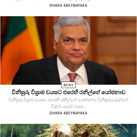
DHARA ABEYNAYAKA
NEWS
විනිසුරු විශ්‍රාම වයසට එරෙහි රනිල්ගේ යෝජනාව
විනිසුරු විශ්‍රාම වයසට එරෙහි රනිල්ගේ යෝජනාව විනිසුරුවරුන්ගේ
විශ්‍රාම යෑමේ වයස...
DHARA ABEYNAYAKA