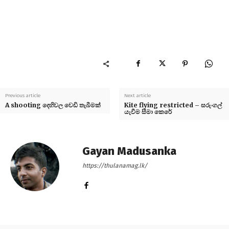
Previous article
Next article
A shooting දෙහිවල වෙඩි තැබීමක්
Kite flying restricted – සරුංගල්
යැවීම සීමා කෙරේ
Gayan Madusanka
https://thulanamag.lk/