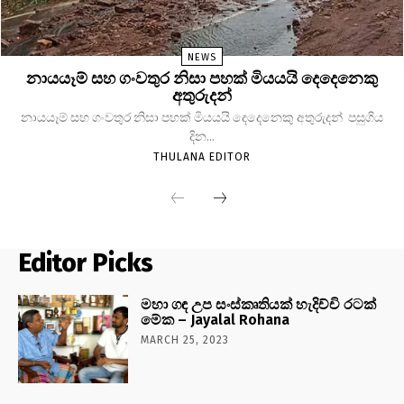
NEWS
නායයෑම් සහ ගංවතුර නිසා පහක් මියයයි දෙදෙනෙකු
අතුරුදන්
නායයෑම් සහ ගංවතුර නිසා පහක් මියයයි දෙදෙනෙකු අතුරුදන් පසුගිය
දින...
THULANA EDITOR
Editor Picks
මහා ගඳ උප සංස්කෘතියක් හැදිච්චි රටක්
මේක – Jayalal Rohana
MARCH 25, 2023