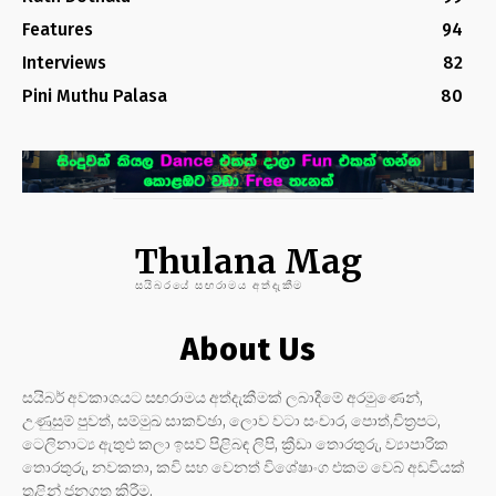
Features
94
Interviews
82
Pini Muthu Palasa
80
Thulana Mag
සයිබරයේ සඟරාමය අත්දැකීම
About Us
සයිබර් අවකාශයට සඟරාමය අත්දැකීමක් ලබාදීමේ අරමුණෙන්,
උණුසුම් පුවත්, සම්මුඛ සාකච්ඡා, ලොව වටා සංචාර, පොත්,චිත්‍රපට,
ටෙලිනාට්‍ය ඇතුළු කලා ඉසව් පිළිබඳ ලිපි, ක්‍රීඩා තොරතුරු, ව්‍යාපාරික
තොරතුරු, නවකතා, කවි සහ වෙනත් විශේෂාංග එකම වෙබ් අඩවියක්
තුළින් ජනගත කිරීම.