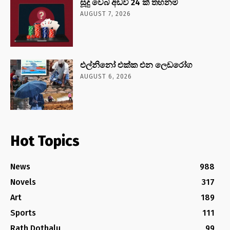
සූදු වෙබ් අඩවි 24 ක් තහනම්
AUGUST 7, 2026
එල්නිනෝ එක්ක එන ලෙඩරෝග
AUGUST 6, 2026
Hot Topics
News
988
Novels
317
Art
189
Sports
111
Rath Dothalu
99