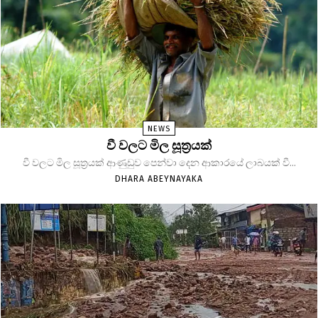
NEWS
වී වලට මිල සූත්‍රයක්
වී වලට මිල සූත්‍රයක් ආණුඩුව පෙන්වා දෙන ආකාරයේ ලාබයක් වී...
DHARA ABEYNAYAKA