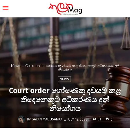
News
Court order ගෝණෙකු දඩයම් කළ තිදෙනෙකුට අධිකරණය දුන්
නියෝගය
NEWS
Court order ගෝණෙකු දඩයම් කළ
තිදෙනෙකුට අධිකරණය දුන්
නියෝගය
-
By
GAYAN MADUSANKA
31
JULY 18, 2025
0