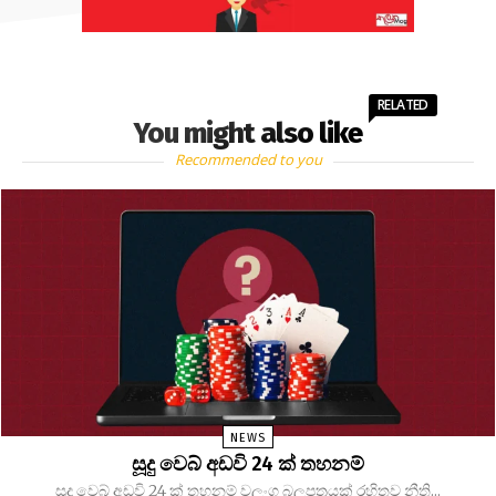
RELATED
You might also like
Recommended to you
NEWS
සූදු වෙබ් අඩවි 24 ක් තහනම්
සූදු වෙබ් අඩවි 24 ක් තහනම් වලංගු බලපත්‍රයක් රහිතව නීති...