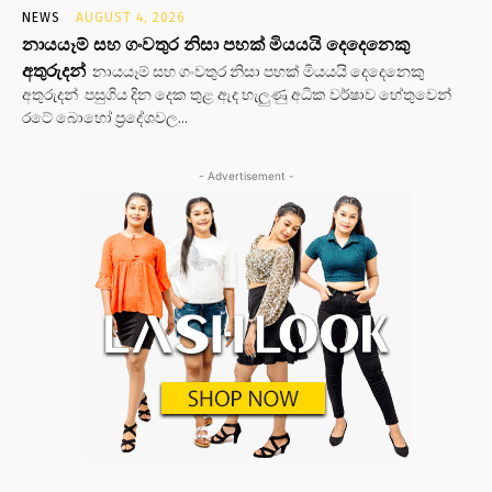
NEWS
AUGUST 4, 2026
නායයෑම් සහ ගංවතුර නිසා පහක් මියයයි දෙදෙනෙකු
අතුරුදන්
නායයෑම් සහ ගංවතුර නිසා පහක් මියයයි දෙදෙනෙකු
අතුරුදන් පසුගිය දින දෙක තුළ ඇද හැලුණු අධික වර්ෂාව හේතුවෙන්
රටේ බොහෝ ප්‍රදේශවල...
- Advertisement -