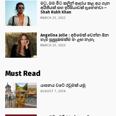
මට, මම මීට කලින් ආදරය කළ අය ගැන
අයිතියක් සහ ඉරිසියාවක් දැනෙනවා –
Shah Rukh Khan
MARCH 25, 2023
Angelina Jolie : අම්මෙක් වෙන්න ඕන
හැම සුදුසුකමක්ම මං ළඟ නැහැ
MARCH 25, 2023
Must Read
යාපනය වටේ රවුමක් යමු
AUGUST 7, 2026