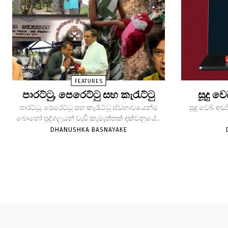
FEATURES
පාරට්ටු, පෙරෙට්ටු සහ කැරැට්ටු
සූදු ව
පාරට්ටු, පෙරෙට්ටු සහ කැරැට්ටු ස්වභාවයෙන්ම
සූදු වෙබ් අඩ
බොහෝ පුද්ගලයන් වැඩි කැමැත්තක් දක්වනුයේ...
DHANUSHKA BASNAYAKE