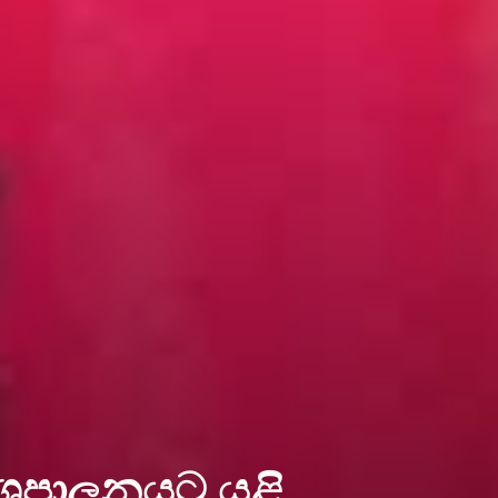
දේශපාලනයට යළි