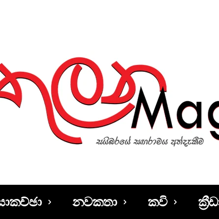
සාකච්ඡා
නවකතා
කවි
ක්‍රීඩ