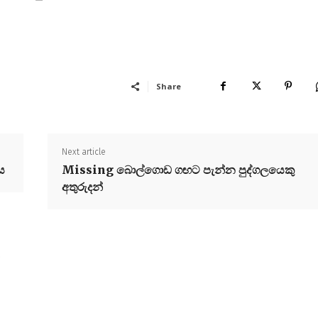
Share
Next article
ය
Missing බොල්ගොඩ ගඟට පැන්න පුද්ගලයෙකු
අතුරුදන්
a