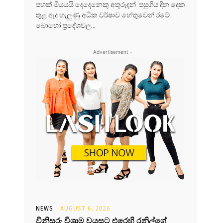
පහක් මියයයි දෙදෙනෙකු අතුරුදන් පසුගිය දින දෙක
තුළ ඇද හැලුණු අධික වර්ෂාව හේතුවෙන් රටේ
බොහෝ ප්‍රදේශවල...
- Advertisement -
NEWS
AUGUST 6, 2026
විනිසුරු විශ්‍රාම වයසට එරෙහි රනිල්ගේ