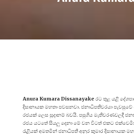
Anura Kumara Dissanayake
රට තුළ යළි දේශ
දිසානායක මහතා පවසනවා. ජනාධිපතිවරයා පැවසුවේ ජාති
රජයක් ලෙස සූදානම් බවයි. පසුගිය මැතිවරණවලදී ජන
රජය යටතේ සියලු දෙනා මේ වන විටත් එකට එක්වෙමින්
රැළියක් අමතමින් ජනාධිපති අනුර කුමාර දිසානායක ම