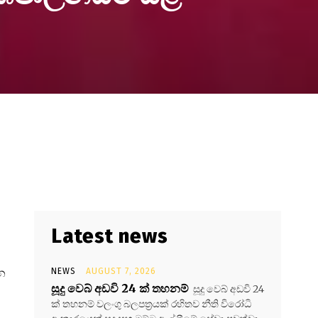
Latest news
න
NEWS
AUGUST 7, 2026
සූදු වෙබ් අඩවි 24 ක් තහනම්
සූදු වෙබ් අඩවි 24
ක් තහනම් වලංගු බලපත්‍රයක් රහිතව නීති විරෝධි