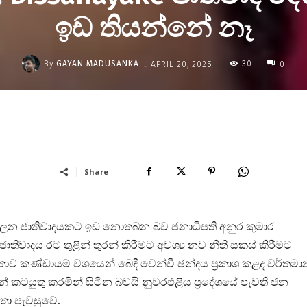
ඉඩ තියන්නේ නෑ
-
By
GAYAN MADUSANKA
30
APRIL 20, 2025
0
Share
පාලන ජාතිවාදයකට ඉඩ නොතබන බව ජනාධිපති අනුර කුමාර
වාදය රට තුළින් තුරන් කිරීමට අවශ්‍ය නව නීති සකස් කිරීමට
තාව කණ්ඩායම් වශයෙන් බෙදී වෙන්වී ඡන්දය ප්‍රකාශ කළද වර්තමා
 කටයුතු කරමින් සිටින බවයි නුවරඑළිය ප්‍රදේශයේ පැවති ජන
හතා පැවසුවේ.