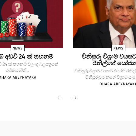
NEWS
NEWS
ෙබ් අඩවි 24 ක් තහනම්
විනිසුරු විශ්‍රාම වය
රනිල්ගේ යෝජ
වි 24 ක් තහනම් වලංගු බලපත්‍රයක්
රහිතව නීති...
විනිසුරු විශ්‍රාම වයසට එරෙහි ර
විනිසුරුවරුන්ගේ විශ්‍රාම යෑ
DHARA ABEYNAYAKA
DHARA ABEYNAYAK