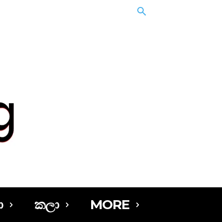
ා
කලා
MORE