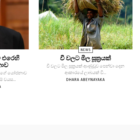
NEWS
සට එරෙහි
වී වලට මිල සූත්‍රයක්
නාව
වී වලට මිල සූත්‍රයක් ආණුඩුව පෙන්වා දෙන
ආකාරයේ ලාබයක් වී...
නිල්ගේ යෝජනාව
මේ වයස...
DHARA ABEYNAYAKA
A