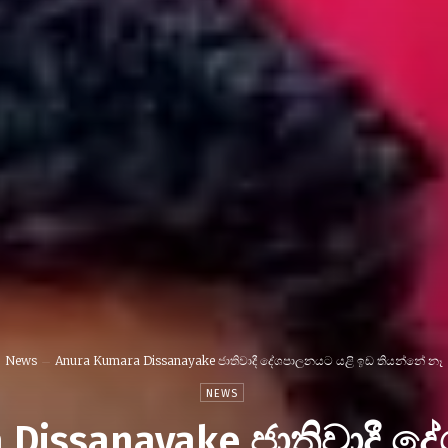
News
Anura Kumara Dissanayake ජාතිවාදී දේශපාලනයට යළි ඉඩ තියන්නේ නෑ
NEWS
 Dissanayake ජාතිවාදී 