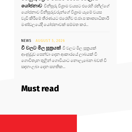
යෝජනාව
විනිසුරු විශ්‍රාම වයසට එරෙහි රනිල්ගේ
යෝජනාව විනිසුරුවරුන්ගේ විශ්‍රාම යෑමේ වයස
වැඩි කිරීමේ තීරණයට එරෙහිව එ.ජා.ප කෘත්‍යාධිකාරී
මණ්ඩලයේදී යෝජනාවක් සම්මත කර...
NEWS
AUGUST 5, 2026
වී වලට මිල සූත්‍රයක්
වී වලට මිල සූත්‍රයක්
ආණුඩුව පෙන්වා දෙන ආකාරයේ ලාබයක් වී
ගොවිතැන තුළින් ගොවියාට නොලැබෙන බවත් වී
සඳහා ලබා දෙන සහතික...
Must read