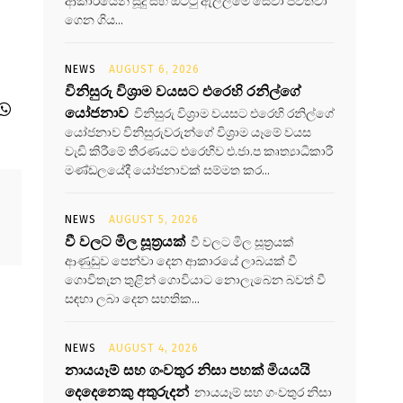
ආකාරයෙන් සූදු සහ ඔට්ටු ඇල්ලීමේ සේවා පවත්වා
ගෙන ගිය...
NEWS
AUGUST 6, 2026
විනිසුරු විශ්‍රාම වයසට එරෙහි රනිල්ගේ
යෝජනාව
විනිසුරු විශ්‍රාම වයසට එරෙහි රනිල්ගේ
යෝජනාව විනිසුරුවරුන්ගේ විශ්‍රාම යෑමේ වයස
වැඩි කිරීමේ තීරණයට එරෙහිව එ.ජා.ප කෘත්‍යාධිකාරී
මණ්ඩලයේදී යෝජනාවක් සම්මත කර...
NEWS
AUGUST 5, 2026
වී වලට මිල සූත්‍රයක්
වී වලට මිල සූත්‍රයක්
ආණුඩුව පෙන්වා දෙන ආකාරයේ ලාබයක් වී
ගොවිතැන තුළින් ගොවියාට නොලැබෙන බවත් වී
සඳහා ලබා දෙන සහතික...
NEWS
AUGUST 4, 2026
නායයෑම් සහ ගංවතුර නිසා පහක් මියයයි
දෙදෙනෙකු අතුරුදන්
නායයෑම් සහ ගංවතුර නිසා