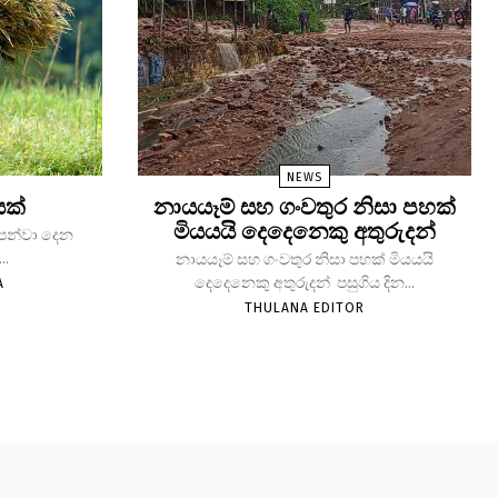
NEWS
යක්
නායයෑම් සහ ගංවතුර නිසා පහක්
මියයයි දෙදෙනෙකු අතුරුදන්
 පෙන්වා දෙන
..
නායයෑම් සහ ගංවතුර නිසා පහක් මියයයි
දෙදෙනෙකු අතුරුදන් පසුගිය දින...
A
THULANA EDITOR