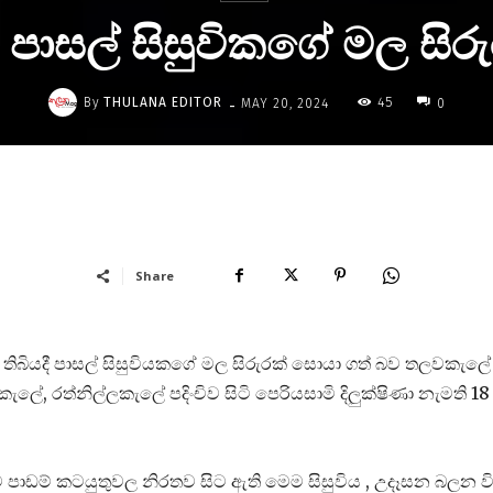
 පාසල් සිසුවිකගේ මල සි
-
By
THULANA EDITOR
45
MAY 20, 2024
0
Share
බියදී පාසල් සිසුවියකගේ මල සිරුරක් සොයා ගත් බව තලවකැලේ
 රත්නිල්ලකැලේ පදිංචිව සිටි පෙරියසාමි දිලුක්ෂිණා නැමති 18
 පාඩම් කටයුතුවල නිරතව සිට ඇති මෙම සිසුවිය , උදෑසන බලන ව