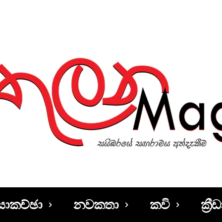
සාකච්ඡා
නවකතා
කවි
ක්‍රීඩ