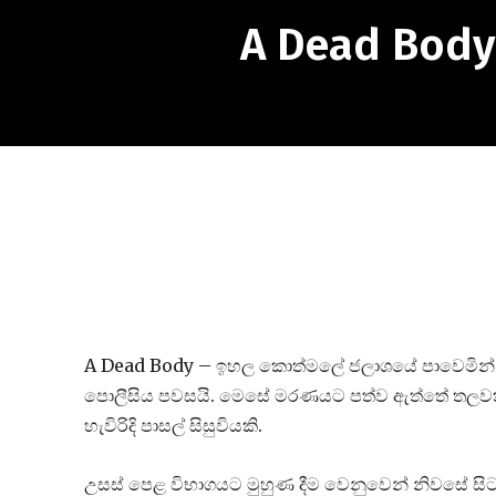
A Dead Body
A Dead Body – ඉහල කොත්මලේ ජලාශයේ පාවෙමින් ති
පොලීසිය පවසයි. මෙසේ මරණයට පත්ව ඇත්තේ තලවකැ‌ලේ,
හැවිරිදි පාසල් සිසුවියකි.
උසස් පෙළ විභාගයට මුහුණ දීම වෙනුවෙන් නිවසේ සිට