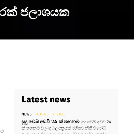
රුරක් ජලාශයක
Latest news
NEWS
AUGUST 7, 2026
සූදු වෙබ් අඩවි 24 ක් තහනම්
සූදු වෙබ් අඩවි 24
ක් තහනම් වලංගු බලපත්‍රයක් රහිතව නීති විරෝධි
ිට