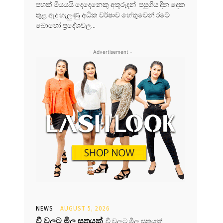
පහක් මියයයි දෙදෙනෙකු අතුරුදන් පසුගිය දින දෙක
තුළ ඇද හැලුණු අධික වර්ෂාව හේතුවෙන් රටේ
බොහෝ ප්‍රදේශවල...
- Advertisement -
NEWS
AUGUST 5, 2026
වී වලට මිල සූත්‍රයක්
වී වලට මිල සූත්‍රයක්