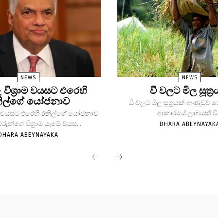
NEWS
NEWS
ු විශ්‍රාම වයසට එරෙහි
වී වලට මිල සූත්‍ර
ිල්ගේ යෝජනාව
වී වලට මිල සූත්‍රයක් ආණුඩුව
ආකාරයේ ලාබයක් වී.
්‍රාම වයසට එරෙහි රනිල්ගේ යෝජනාව
වරුන්ගේ විශ්‍රාම යෑමේ වයස...
DHARA ABEYNAYAK
DHARA ABEYNAYAKA