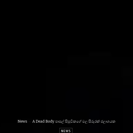
News
A Dead Body පාසල් සිසුවිකගේ මල සිරුරක් ජලාශයක
NEWS