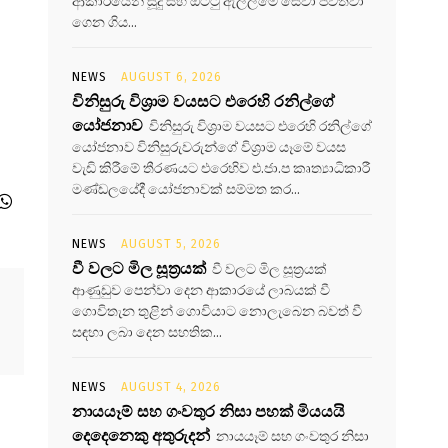
ආකාරයෙන් සූදු සහ ඔට්ටු ඇල්ලීමේ සේවා පවත්වා
ගෙන ගිය...
NEWS
AUGUST 6, 2026
විනිසුරු විශ්‍රාම වයසට එරෙහි රනිල්ගේ
යෝජනාව
විනිසුරු විශ්‍රාම වයසට එරෙහි රනිල්ගේ
යෝජනාව විනිසුරුවරුන්ගේ විශ්‍රාම යෑමේ වයස
වැඩි කිරීමේ තීරණයට එරෙහිව එ.ජා.ප කෘත්‍යාධිකාරී
මණ්ඩලයේදී යෝජනාවක් සම්මත කර...
NEWS
AUGUST 5, 2026
වී වලට මිල සූත්‍රයක්
වී වලට මිල සූත්‍රයක්
ආණුඩුව පෙන්වා දෙන ආකාරයේ ලාබයක් වී
ගොවිතැන තුළින් ගොවියාට නොලැබෙන බවත් වී
සඳහා ලබා දෙන සහතික...
NEWS
AUGUST 4, 2026
නායයෑම් සහ ගංවතුර නිසා පහක් මියයයි
දෙදෙනෙකු අතුරුදන්
නායයෑම් සහ ගංවතුර නිසා