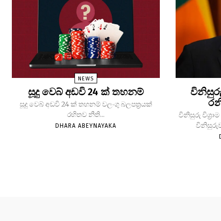
NEWS
සූදු වෙබ් අඩවි 24 ක් තහනම්
විනිසුර
රන
සූදු වෙබ් අඩවි 24 ක් තහනම් වලංගු බලපත්‍රයක්
රහිතව නීති...
විනිසුරු විශ
විනිසුරු
DHARA ABEYNAYAKA