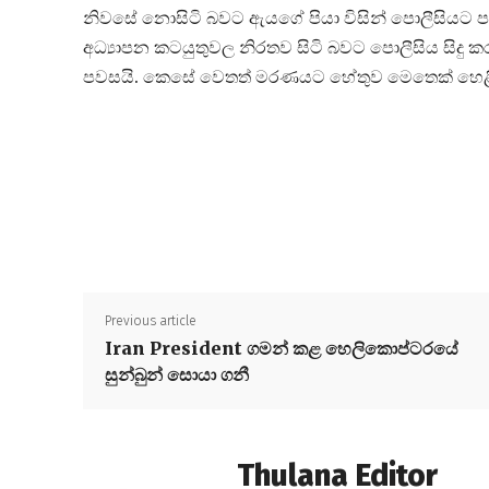
නිවසේ නොසිටි බවට ඇයගේ පියා විසින් පොලීසියට පැමිණ
අධ්‍යාපන කටයුතුවල නිරතව සිටි බවට පොලීසිය සිද
පවසයි. කෙසේ වෙතත් මරණයට හේතුව මෙතෙක් හෙළ
Previous article
Iran President ගමන් කළ හෙලිකොප්ටරයේ
සුන්බුන් සොයා ගනී
Thulana Editor