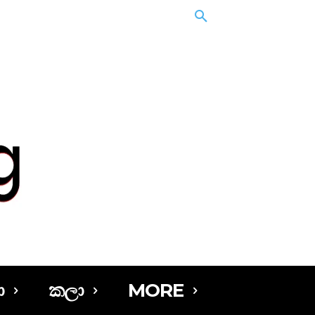
ා
කලා
MORE