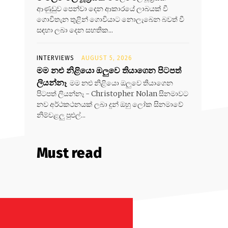
ආණුඩුව පෙන්වා දෙන ආකාරයේ ලාබයක් වී
ගොවිතැන තුළින් ගොවියාට නොලැබෙන බවත් වී
සඳහා ලබා දෙන සහතික...
INTERVIEWS
AUGUST 5, 2026
මම නළු නිළියො ඔලුවෙ තියාගෙන පිටපත්
ලියන්නෑ
මම නළු නිළියො ඔලුවෙ තියාගෙන
පිටපත් ලියන්නෑ - Christopher Nolan සිනමාවට
නව අර්ථකථනයක් ලබා දුන් ඔහු ලෝක සිනමාවේ
නිම්වළලු පුළුල්...
Must read