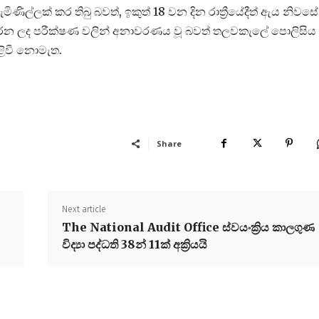
ිල්ලක් කර තිබු බවත්, ඉකුත් 18 වන දින රාත්‍රීයේදීත් ඇය නිවසේ
ු කරන ලද පරීක්ෂණ වලින් අනාවරණය වූ බවත් තලවකැලේ පොලිසිය
ිවී නොමැත.
Share
Next article
The National Audit Office ස්වයංක්‍රිය කාලගුණ
විද්‍යා පද්ධති 38න් 11ක් අක්‍රියයි