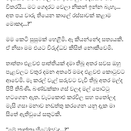
විතරයි… මට ගෙදරට වෙලා නිකන් ඉන්න බැහැ…
අත පය වාරු තියෙන කාලේ රස්සාවක් කළාම
මොකද…?”
මම කෙටි සුසුමක් හෙළීමි. ඈ කියන්නේද සත්‍යයකි.
ඒ නිසා මම එයට විරුද්ධව කිසිත් නොකීවෙමි.
තාත්තා එළවළු පාත්තියක් දමා තිබූ අතර සවස ඔහු
පැළවලට වතුර දමන අතරේ මමද එළවළු කොටුවට
ආවෙමි. මෑ කරල් වැල් සරුවට වැවී තිබූ අතර මල්ද
පිපී තිබිණි. බණ්ඩක්කා ගස් වලද මල් පොට්ටු
හටගෙන ඇත. වැටකොළු කරවිල සහ පතෝලද
මැසි ගසා මනාව නඩත්තු කරගෙන යනු දැක මා
සිතේ ඇතිවුයේ සතුටකි.
“මේ තාත්තා හිටෝපුවද…?”