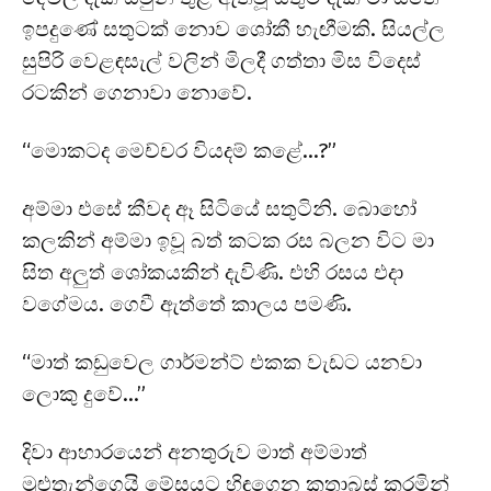
ඉපදුණේ සතුටක් නොව ශෝකී හැඟීමකි. සියල්ල
සුපිරි වෙළඳසැල් වලින් මිලදී ගත්තා මිස විදෙස්
රටකින් ගෙනාවා නොවේ.
“මොකටද මෙච්චර වියදම් කළේ…?”
අම්මා එසේ කීවද ඈ සිටියේ සතුටිනි. බොහෝ
කලකින් අම්මා ඉවූ බත් කටක රස බලන විට මා
සිත අලුත් ශෝකයකින් දැවිණි. එහි රසය එදා
වගේමය. ගෙවී ඇත්තේ කාලය පමණි.
“මාත් කඩුවෙල ගාර්මන්ට් එකක වැඩට යනවා
ලොකු දුවේ…”
දිවා ආහාරයෙන් අනතුරුව මාත් අම්මාත්
මුළුතැන්ගෙයි මේසයට හිඳගෙන කතාබස් කරමින්