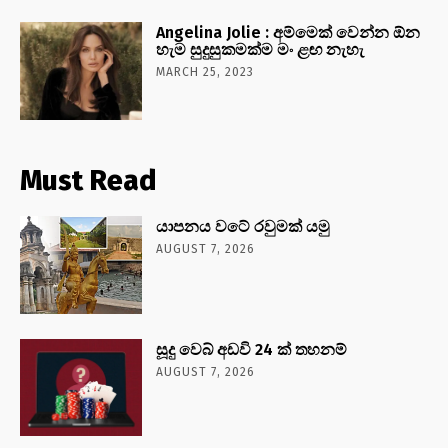
Angelina Jolie : අම්මෙක් වෙන්න ඕන
හැම සුදුසුකමක්ම මං ළඟ නැහැ
MARCH 25, 2023
Must Read
යාපනය වටේ රවුමක් යමු
AUGUST 7, 2026
සූදු වෙබ් අඩවි 24 ක් තහනම්
AUGUST 7, 2026