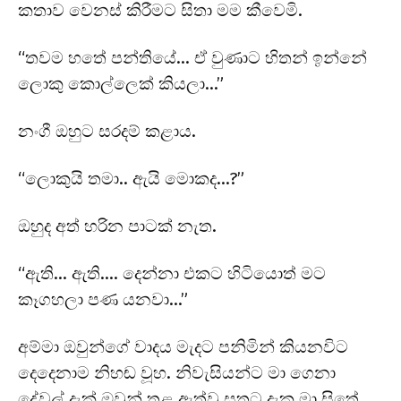
කතාව වෙනස් කිරීමට සිතා මම කීවෙමි.
“තවම හතේ පන්තියේ… ඒ වුණාට හිතන් ඉන්නේ
ලොකු කොල්ලෙක් කියලා…”
නංගී ඔහුට සරදම් කළාය.
“ලොකුයි තමා.. ඇයි මොකද…?”
ඔහුද අත් හරින පාටක් නැත.
“ඇති… ඇති…. දෙන්නා එකට හිටියොත් මට
කෑගහලා පණ යනවා…”
අම්මා ඔවුන්ගේ වාදය මැදට පනිමින් කියනවිට
දෙදෙනාම නිහඬ වූහ. නිවැසියන්ට මා ගෙනා
දේවල් දැක් ඔවුන් තුළ ඇත්වූ සතුට දැක මා සිතේ