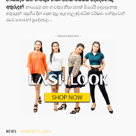
අතුරුදන්
නායයෑම් සහ ගංවතුර නිසා පහක් මියයයි දෙදෙනෙකු
අතුරුදන් පසුගිය දින දෙක තුළ ඇද හැලුණු අධික වර්ෂාව හේතුවෙන්
රටේ බොහෝ ප්‍රදේශවල...
- Advertisement -
NEWS
AUGUST 5, 2026