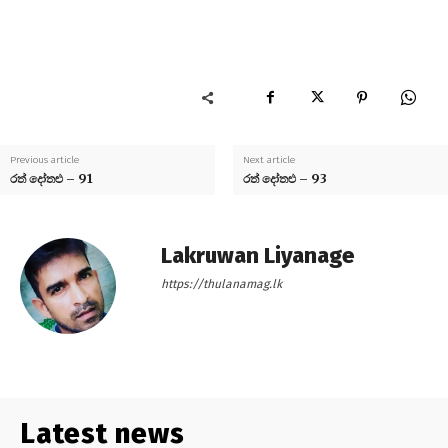
Previous article
Next article
රත් දෝතළු – 91
රත් දෝතළු – 93
Lakruwan Liyanage
https://thulanamag.lk
Latest news