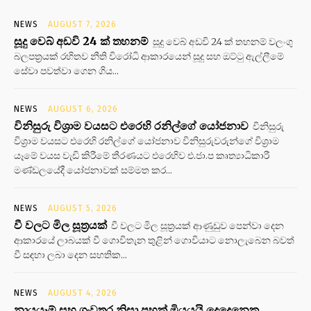
NEWS
AUGUST 7, 2026
සූදු වෙබ් අඩවි 24 ක් තහනම්
සූදු වෙබ් අඩවි 24 ක් තහනම් වලංගු
බලපත්‍රයක් රහිතව නීති විරෝධි ආකාරයෙන් සූදු සහ ඔට්ටු ඇල්ලීමේ
සේවා පවත්වා ගෙන ගිය...
NEWS
AUGUST 6, 2026
විනිසුරු විශ්‍රාම වයසට එරෙහි රනිල්ගේ යෝජනාව
විනිසුරු
විශ්‍රාම වයසට එරෙහි රනිල්ගේ යෝජනාව විනිසුරුවරුන්ගේ විශ්‍රාම
යෑමේ වයස වැඩි කිරීමේ තීරණයට එරෙහිව එ.ජා.ප කෘත්‍යාධිකාරී
මණ්ඩලයේදී යෝජනාවක් සම්මත කර...
NEWS
AUGUST 5, 2026
වී වලට මිල සූත්‍රයක්
වී වලට මිල සූත්‍රයක් ආණුඩුව පෙන්වා දෙන
ආකාරයේ ලාබයක් වී ගොවිතැන තුළින් ගොවියාට නොලැබෙන බවත්
වී සඳහා ලබා දෙන සහතික...
NEWS
AUGUST 4, 2026
නායයෑම් සහ ගංවතුර නිසා පහක් මියයයි දෙදෙනෙකු