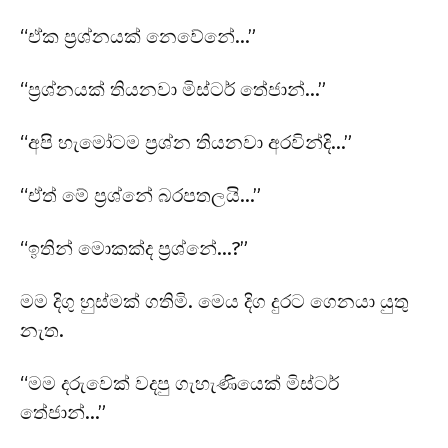
“ඒක ප්‍රශ්නයක් නෙවේනේ…”
“ප්‍රශ්නයක් තියනවා මිස්ටර් තේජාන්…”
“අපි හැමෝටම ප්‍රශ්න තියනවා අරවින්දි…”
“ඒත් මේ ප්‍රශ්නේ බරපතලයි…”
“ඉතින් මොකක්ද ප්‍රශ්නේ…?”
මම දිගු හුස්මක් ගතිමි. මෙය දිග දුරට ගෙනයා යුතු
නැත.
“මම දරුවෙක් වදපු ගැහැණියෙක් මිස්ටර්
තේජාන්…”