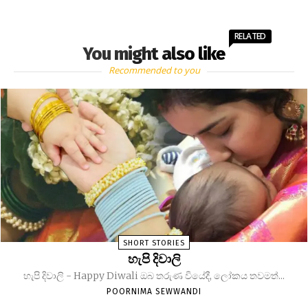
RELATED
You might also like
Recommended to you
SHORT STORIES
හැපි දිවාලි
හැපි දිවාලි - Happy Diwali ඔබ තරුණ වියේදී, ලෝකය තවමත්...
POORNIMA SEWWANDI