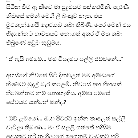
සිටින විට ඈ කීවේ මා පුදුමයට පත්කරමිනි. පැරණි
නිවසේ මෙන් මෙහි ලී බංකුව නැත. එය
මුළුතැන්ගෙයි දොරකඩ තබා තිබිණි. පෙර මෙන් එය
හිඳගන්නට භාවිතයට නොගත් අතර ඒ මත තබා
තිබුණේ අඩුම කුඩුමය.
“ඒ ඇයි අම්මේ… මම වියදමට සල්ලි එව්වනේ…”
අහස්ගේ නිවසේ සිටි දිනවලත් මම අම්මාගේ
හිණුමට මුදල් බැර කළෙමි. නිවසේ අඟ හිඟයක්
තිබෙන්නට නම් නොහැකිය. අම්මා මෙසේ
සේවයට යන්නේ මන්ද.?
“ඔව් ළමයෝ… ඔයා පිටරට ඉන්න කාලෙත් සල්ලි
වැටිලා තිබුණා… මං ඒ සල්ලි ගත්තේ හදිසිම
දෙයකට හරි නංගිලාගේ ඉගෙනුම් වැඩකට හරි