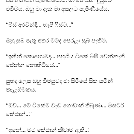
පතන්නටත් පැමිණියෝය. මා තේජාන් දුටුවේ
එවිටය. ඔහු මා දැක මා අසලට පැමිණියේය.
“මිස් අරවින්දි… හැපි ෆීස්ට්…”
ඔහු සුබ පැතූ අතර මමද පෙරළා සුබ පැතීමි.
“ඉතින් කොහොමද… පහුගිය ටිකේ බිසී වෙන්නැති
පේන්න නොහිටියේ…”
සුහද ලෙස ඔහු විමසුවද මා සිටියේ සිත යටින්
කැළඹීමකය.
“ඔව්… මේ ටිකේම වැඩ ගොඩාක් තිබුණා… මිසටර්
තේජාන්…”
“අනේ… මට තේජාන් කීවාම ඇති…”