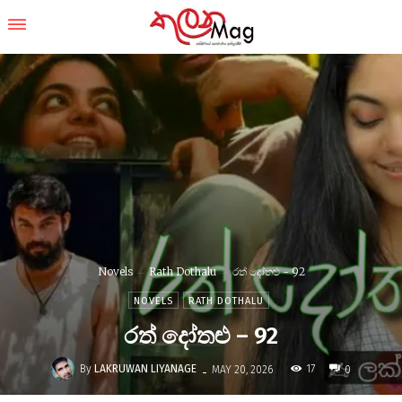
Novels
Rath Dothalu
රත් දෝතළු - 92
NOVELS
RATH DOTHALU
රත් දෝතළු – 92
-
By
LAKRUWAN LIYANAGE
17
MAY 20, 2026
0