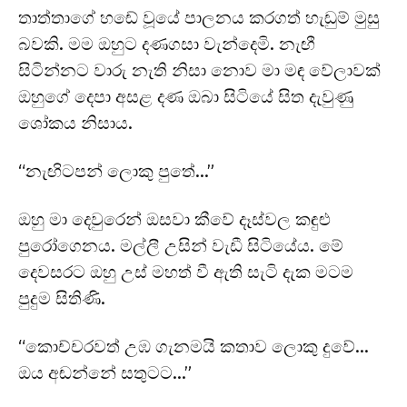
තාත්තාගේ හඬේ වූයේ පාලනය කරගත් හැඬුම් මුසු
බවකි. මම ඔහුට දණගසා වැන්දෙමි. නැඟී
සිටින්නට වාරු නැති නිසා නොව මා මඳ වේලාවක්
ඔහුගේ දෙපා අසළ දණ ඔබා සිටියේ සිත දැවුණු
ශෝකය නිසාය.
“නැඟිටපන් ලොකු පුතේ…”
ඔහු මා දෙවුරෙන් ඔසවා කීවේ දෑස්වල කඳුළු
පුරෝගෙනය. මල්ලී උසින් වැඩී සිටියේය. මේ
දෙවසරට ඔහු උස් මහත් වී ඇති සැටි දැක මටම
පුදුම සිතිණි.
“කොච්චරවත් උඹ ගැනමයි කතාව ලොකු දුවේ…
ඔය අඬන්නේ සතුටට…”