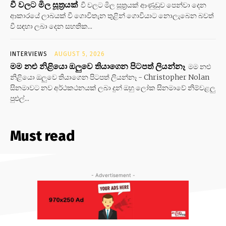
වී වලට මිල සූත්‍රයක්
වී වලට මිල සූත්‍රයක් ආණුඩුව පෙන්වා දෙන
ආකාරයේ ලාබයක් වී ගොවිතැන තුළින් ගොවියාට නොලැබෙන බවත්
වී සඳහා ලබා දෙන සහතික...
INTERVIEWS
AUGUST 5, 2026
මම නළු නිළියො ඔලුවෙ තියාගෙන පිටපත් ලියන්නෑ
මම නළු
නිළියො ඔලුවෙ තියාගෙන පිටපත් ලියන්නෑ - Christopher Nolan
සිනමාවට නව අර්ථකථනයක් ලබා දුන් ඔහු ලෝක සිනමාවේ නිම්වළලු
පුළුල්...
Must read
- Advertisement -