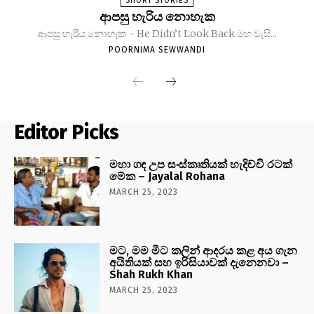
SHORT STORIES
ආපසු හැරිය නොහැක
ආපසු හැරිය නොහැක - He Didn’t Look Back මහ වැසි...
POORNIMA SEWWANDI
Editor Picks
මහා ගඳ උප සංස්කෘතියක් හැදිච්චි රටක්
මේක – Jayalal Rohana
MARCH 25, 2023
මට, මම මීට කලින් ආදරය කළ අය ගැන
අයිතියක් සහ ඉරිසියාවක් දැනෙනවා –
Shah Rukh Khan
MARCH 25, 2023