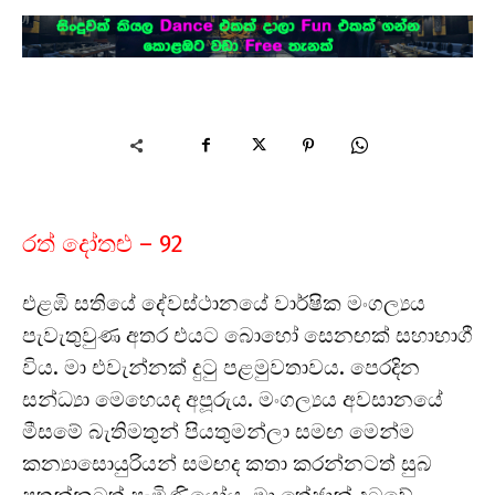
රත් දෝතළු – 92
එළඹි සතියේ දේවස්ථානයේ වාර්ෂික මංගල්‍යය
පැවැතුවුණ අතර එයට බොහෝ සෙනඟක් සහාභාගී
විය. මා එවැන්නක් දුටු පළමුවතාවය. පෙරදින
සන්ධ්‍යා මෙහෙයද අපූරුය. මංගල්‍යය අවසානයේ
මීසමේ බැතිමතුන් පියතුමන්ලා සමඟ මෙන්ම
කන්‍යාසොයුරියන් සමඟද කතා කරන්නටත් සුබ