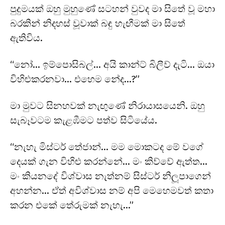
පුදුමයක් ඔහු මුහුණේ සටහන් වුවද මා සිතේ වූ මහා
බරකින් නිදහස් වූවාක් බඳු හැඟීමක් මා සිතේ
ඇතිවිය.
“නෝ… ඉම්පොසිබල්… අයි කාන්ට් බිලීව් දැටි… ඔයා
විහිළුකරනවා… එහෙම නේද…?”
මා මුවට සිනහවක් නැඟුණේ නිරායාසයෙනි. ඔහු
සැබෑවටම කැළඹීමට පත්ව සිටියේය.
“නැහැ මිස්ටර් තේජාන්… මම මොකටද මේ වගේ
දෙයක් ගැන විහිළු කරන්නේ… මං කිව්වේ ඇත්ත…
මං කියනදේ විශ්වාස නැත්නම් සිස්ටර් නිලූපාගෙන්
අහන්න… ඒත් අවිශ්වාස නම් අපි මෙහෙමවත් කතා
කරන එකේ තේරුමක් නැහැ…”