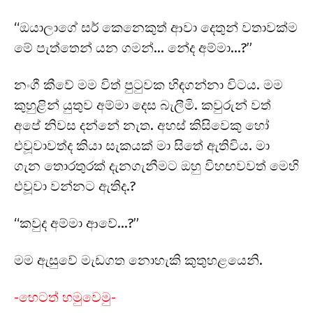
“ඔයාලාගේ සර් කෙනෙකුත් ආවා දෙතුන් වතාවක්ම
මේ පැත්තෙන් යන ගමන්… නේද අම්මා…?”
නංගී කීවේ මම විත් පුටුවක හිඳගන්නා විටය. මම
කුහුළින් යුතුව අම්මා දෙස බැලීමි. කවුරුන් වත්
අපේ නිවස දන්නේ නැත. අහස් කිසිවෙකු හෝ
එවූවාවත්ද කියා සැකයක් මා සිතේ ඇතිවිය. මා
ගැන තොරතුරක් දැනගැනීමට ඔහු විහඟවවත් මෙහි
එවූවා වන්නට ඇතිද.?
“කවුද අම්මා ආවේ…?”
මම ඇසුවේ මැඩගත නොහැකි කුතුහළයෙනි.
-හෙටත් හමුවෙමු-