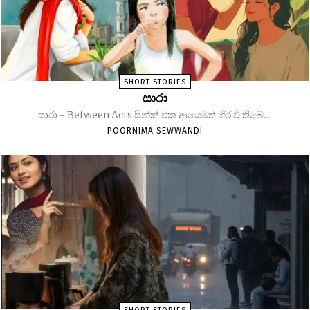
SHORT STORIES
සාරා
සාරා - Between Acts සින්ක් එක ආයෙමත් හිර වී තිබේ....
POORNIMA SEWWANDI