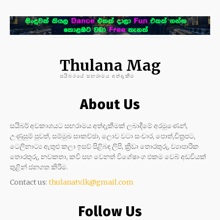
Thulana Mag
සයිබරයේ සඟරාමය අත්දැකීම
About Us
සයිබර් අවකාශයට සඟරාමය අත්දැකීමක් ලබාදීමේ අරමුණෙන්,
උණුසුම් පුවත්, සම්මුඛ සාකච්ඡා, ලොව වටා සංචාර, පොත්,චිත්‍රපට,
ටෙලිනාට්‍ය ඇතුළු කලා ඉසව් පිළිබඳ ලිපි, ක්‍රීඩා තොරතුරු, ව්‍යාපාරික
තොරතුරු, නවකතා, කවි සහ වෙනත් විශේෂාංග එකම වෙබ් අඩවියක්
තුළින් ජනගත කිරීම.
Contact us:
thulanatv.lk@gmail.com
Follow Us