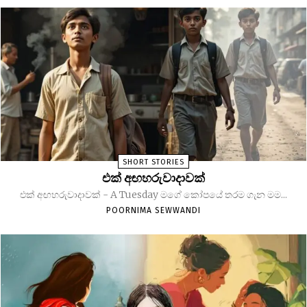
SHORT STORIES
එක් අඟහරුවාදාවක්
එක් අඟහරුවාදාවක් - A Tuesday මගේ කෝපයේ තරම ගැන මම...
POORNIMA SEWWANDI