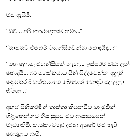
මම ඇසීමි.
“ඔව්… අපි හතරදෙනාම තමා…”
“තාත්තට එහෙම මහන්සිවෙන්න හොඳයිද…?”
“මහ ලොකු මහන්සියක් නැහැ… ඉස්සරට වඩා දැන්
හොඳයි… අර මහත්තයාට පින් සිද්දවෙන්න අලුත්
දොස්තර මහත්තයාගෙ බෙහෙත් හොඳට අල්ලලා
හිටියා…”
අහස් සිහිකරමින් තාත්තා කියනවිට මා මුවින්
ගිළිහෙන්නට ගිය සුසුම මම ආයාසයෙන්
මැඩගතිමි. තාත්තා වතුර දමන අතරේ මම හැරී
ගෙතුළට ආමි.