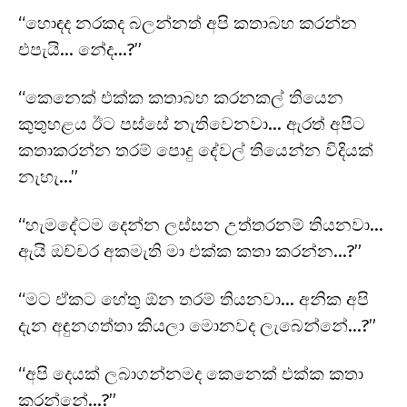
“හොඳද නරකද බලන්නත් අපි කතාබහ කරන්න
එපැයි… නේද…?”
“කෙනෙක් එක්ක කතාබහ කරනකල් තියෙන
කුතුහළය ඊට පස්සේ නැතිවෙනවා… ඇරත් අපිට
කතාකරන්න තරම් පොදු දේවල් තියෙන්න විදියක්
නැහැ…”
“හැමදේටම දෙන්න ලස්සන උත්තරනම් තියනවා…
ඇයි ඔච්චර අකමැති මා එක්ක කතා කරන්න…?”
“මට ඒකට හේතු ඕන තරම් තියනවා… අනික අපි
දැන අඳුනගත්තා කියලා මොනවද ලැබෙන්නේ…?”
“අපි දෙයක් ලබාගන්නමද කෙනෙක් එක්ක කතා
කරන්නේ…?”