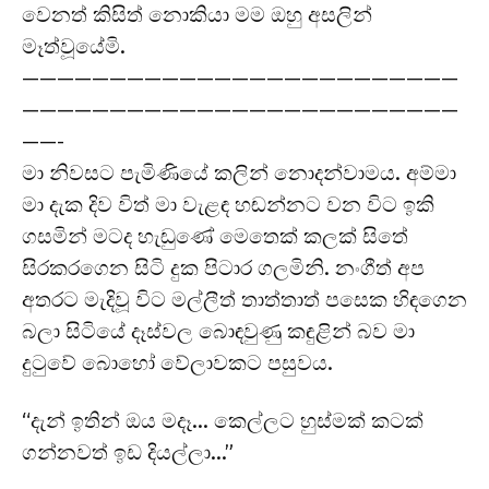
වෙනත් කිසිත් නොකියා මම ඔහු අසලින්
මෑත්වූයේමි.
—————————————————————————
—————————————————————————
——-
මා නිවසට පැමිණියේ කලින් නොදන්වාමය. අම්මා
මා දැක දිව විත් මා වැළඳ හඬන්නට වන විට ඉකි
ගසමින් මටද හැඬුණේ මෙතෙක් කලක් සිතේ
සිරකරගෙන සිටි දුක පිටාර ගලමිනි. නංගීත් අප
අතරට මැදිවූ විට මල්ලීත් තාත්තාත් පසෙක හිඳගෙන
බලා සිටියේ දෑස්වල බොඳවුණු කඳුළින් බව මා
දුටුවේ බොහෝ වේලාවකට පසුවය.
“දැන් ඉතින් ඔය මදෑ… කෙල්ලට හුස්මක් කටක්
ගන්නවත් ඉඩ දියල්ලා…”