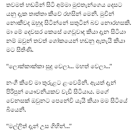
තවමත් හඬමින් සිටි අම්මා මුළුතැන්ගෙය දෙසට
යනු දැක තාත්තා කීවේ රහසින් මෙනි. මුවින්
නොකීවද ඔහුද සිටින්නේ සතුටින් බව නොරහසකි.
මා මේ දෙවසර කෙසේ ගෙවූවාද කියා දැන සිටියා
නම් ඔවුන් තවත් ශෝකයෙන් හඬනු ඇතැයි කියා
මට සිතිණි.
“ලොක්කාක්කා සුදු වෙලා… මහත් වෙලා…”
නංගී කීවේ මා තුරුළට ළංවෙමිනි. ඇයත් දැන්
පිරිපුන් යෞවනියකව වැඩී සිටියාය. මගේ
වෙනසක් ඔවුනට පෙනේවි යැයි කියා මම සිටියේ
බියෙනි.
“මල්ලිත් දැන් උස ගිහින්…”