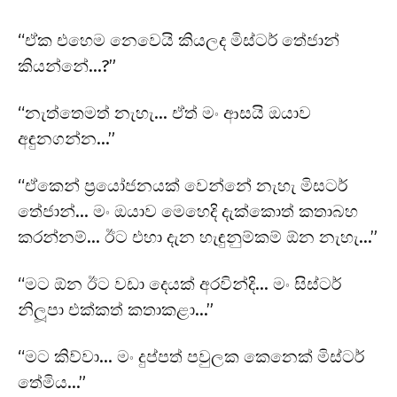
“ඒක එහෙම නෙවෙයි කියලද මිස්ටර් තේජාන්
කියන්නේ…?”
“නැත්තෙමත් නැහැ… ඒත් මං ආසයි ඔයාව
අඳුනගන්න…”
“ඒකෙන් ප්‍රයෝජනයක් වෙන්නේ නැහැ මිසටර්
තේජාන්… මං ඔයාව මෙහෙදි දැක්කොත් කතාබහ
කරන්නම්… ඊට එහා දැන හැඳුනුම්කම් ඕන නැහැ…”
“මට ඕන ඊට වඩා දෙයක් අරවින්දි… මං සිස්ටර්
නිලූපා එක්කත් කතාකළා…”
“මට කිව්වා… මං දුප්පත් පවුලක කෙනෙක් මිස්ටර්
තේමිය…”