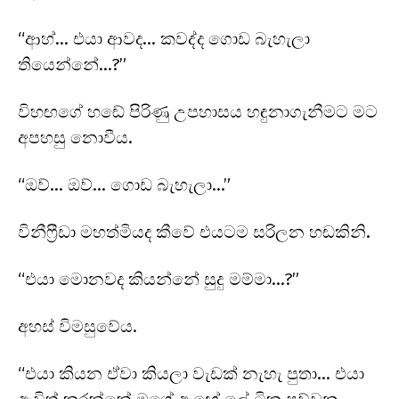
“ආහ්… එයා ආවද… කවද්ද ගොඩ බැහැලා
තියෙන්නේ…?”
විහඟගේ හඬේ පිරිණු උපහාසය හඳුනාගැනීමට මට
අපහසු නොවීය.
“ඔව්… ඔව්… ගොඩ බැහැලා…”
විනීෆ්‍රීඩා මහත්මියද කීවේ එයටම සරිලන හඬකිනි.
“එයා මොනවද කියන්නේ සුදු මම්මා…?”
අහස් විමසුවේය.
“එයා කියන ඒවා කියලා වැඩක් නැහැ පුතා… එයා