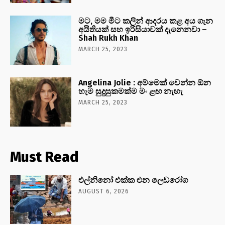
මට, මම මීට කලින් ආදරය කළ අය ගැන
අයිතියක් සහ ඉරිසියාවක් දැනෙනවා –
Shah Rukh Khan
MARCH 25, 2023
Angelina Jolie : අම්මෙක් වෙන්න ඕන
හැම සුදුසුකමක්ම මං ළඟ නැහැ
MARCH 25, 2023
Must Read
එල්නිනෝ එක්ක එන ලෙඩරෝග
AUGUST 6, 2026