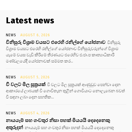
Latest news
NEWS
AUGUST 6, 2026
විනිසුරු විශ්‍රාම වයසට එරෙහි රනිල්ගේ යෝජනාව
විනිසුරු
විශ්‍රාම වයසට එරෙහි රනිල්ගේ යෝජනාව විනිසුරුවරුන්ගේ විශ්‍රාම
යෑමේ වයස වැඩි කිරීමේ තීරණයට එරෙහිව එ.ජා.ප කෘත්‍යාධිකාරී
මණ්ඩලයේදී යෝජනාවක් සම්මත කර...
NEWS
AUGUST 5, 2026
වී වලට මිල සූත්‍රයක්
වී වලට මිල සූත්‍රයක් ආණුඩුව පෙන්වා දෙන
ආකාරයේ ලාබයක් වී ගොවිතැන තුළින් ගොවියාට නොලැබෙන බවත්
වී සඳහා ලබා දෙන සහතික...
NEWS
AUGUST 4, 2026
නායයෑම් සහ ගංවතුර නිසා පහක් මියයයි දෙදෙනෙකු
අතුරුදන්
නායයෑම් සහ ගංවතුර නිසා පහක් මියයයි දෙදෙනෙකු