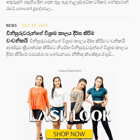
අතුරුදන් පසුගිය දින දෙක තුළ ඇද හැලුණු අධික වර්ෂාව හේතුවෙන්
රටේ බොහෝ ප්‍රදේශවල...
NEWS
JULY 29, 2026
විනිසුරුවරුන්ගේ විශ්‍රාම කාලය දිර්ඝ කිරිම
වංචනිකයි
විනිසුරුවරුන්ගේ විශ්‍රාම කාලය දිර්ඝ කිරිම වංචනිකයි
ආණ්ඩුව ක්‍රියාත්මක කිරිමට නියමිත විනිසුරුවරුන්ගේ විශ්‍රාම කාලය
දිර්ඝ කිරිමේ ව්‍යවස්ථා සංශෝධනයට නිතීඥ ක්ෂේතුයේ දැඩි...
- Advertisement -