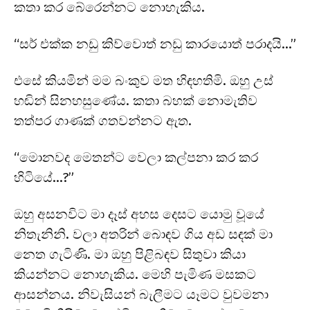
කතා කර බේරෙන්නට නොහැකිය.
“සර් එක්ක නඩු කිව්වොත් නඩු කාරයොත් පරාදයි…”
එසේ කියමින් මම බංකුව මත හිඳහතිමි. ඔහු උස්
හඬින් සිනහසුණේය. කතා බහක් නොමැතිව
තත්පර ගාණක් ගතවන්නට ඇත.
“මොනවද මෙතන්ට වෙලා කල්පනා කර කර
හිටියේ…?”
ඔහු අසනවිට මා දෑස් අහස දෙසට යොමු වූයේ
නිතැනිනි. වලා අතරින් බොඳව ගිය අඩ සඳක් මා
නෙත ගැටිණි. මා ඔහු පිළිබඳව සිතුවා කියා
කියන්නට නොහැකිය. මෙහි පැමිණ මසකට
ආසන්නය. නිවැසියන් බැලීමට යෑමට වුවමනා