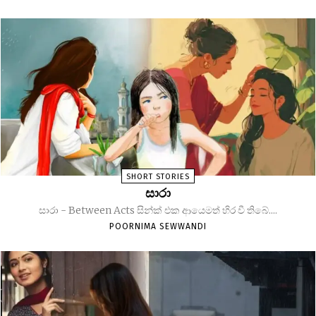
SHORT STORIES
සාරා
සාරා - Between Acts සින්ක් එක ආයෙමත් හිර වී තිබේ....
POORNIMA SEWWANDI