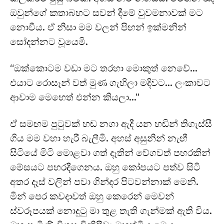
ඔවුන්ගේ කතාබහට සවන් දීමේ වුවමනාවක් මට
නොවීය. ඒ නිසා මම වලන් පිඟන් ඉක්මනින්
සෝදන්නට වූයෙමි.
“ඔක්කොටම වඩා මට තරහා මොකුත් නෙවේ…
එයාට රොසෑන් වත් මුණ ගැහිලා මදිවට… ලංකාවට
ආවාම මෙහෙත් එන්න කියලා…”
ඒ සමඟම පුටුවක් හඬ නගා ඇදී යන හඬින් තිගැස්සී
ගිය මම වහා හැරී බැලීමි. අහස් අසුනින් නැඟී
සිටියේ මිටි මොළවා ගත් දෑතින් වේගවත් පහරකින්
මේසයට පහරදීගෙනය. ඔහු කෝපයට පත්ව සිටි
අතර දෑස් වලින් පවා ගින්දර පිටවන්නාක් මෙනි.
මින් පෙර කවදාවත් ඔහු කෙරෙන් මෙවන්
ස්වරූපයක් නොදුටු මා තුළ තැති ගැන්මක් ඇති විය.