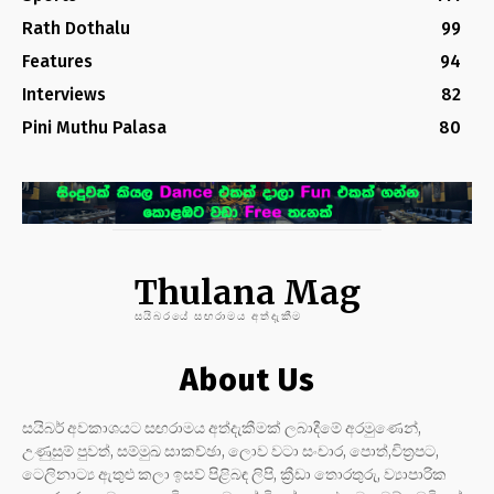
Rath Dothalu
99
Features
94
Interviews
82
Pini Muthu Palasa
80
Thulana Mag
සයිබරයේ සඟරාමය අත්දැකීම
About Us
සයිබර් අවකාශයට සඟරාමය අත්දැකීමක් ලබාදීමේ අරමුණෙන්,
උණුසුම් පුවත්, සම්මුඛ සාකච්ඡා, ලොව වටා සංචාර, පොත්,චිත්‍රපට,
ටෙලිනාට්‍ය ඇතුළු කලා ඉසව් පිළිබඳ ලිපි, ක්‍රීඩා තොරතුරු, ව්‍යාපාරික