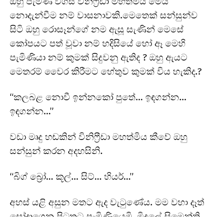
ඔහු පැමිණි විගස විනිෆ්‍රීඩා මහත්මිය මෙය
නොදැන්වීම නම් වාසනාවකි.මෙතෙක් සන්සුන්ව
සිටි ඔහු රොසෑන්ගේ නම ඇසූ සැණින් මෙසේ
කෝපයට පත් වූවා නම් හදිසියේ හෝ ඈ මෙහි
පැමිණියා නම් කුමක් සිදුවනු ඇතිද ? ඔහු ඇයට
මෙතරම් වෛර කිරීමට හේතුව කුමක් විය හැකිද.?
“කලබළ නොවී ඉන්නකෝ පුතේ… ඉඳගන්න…
ඉඳගන්න…”
වඩා මෘදු හඬකින් විනිෆ්‍රීඩා මහත්මිය කීවේ ඔහු
සන්සුන් කරන අදහසිනි.
“බිග් බ්‍රෝ… කූල්… සිට්… හියර්…”
අහස් යළි අසුන මතට ඇද වැටුණේය. මම වහා දෑත්
සෝදාගෙන පිටතට පැමිණියෙමි. මිදුලේ සිමෙන්ති