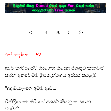
රත් දෝතළු – 52
කෑම කාමරයේම හිඳගෙන තිදෙන එකතුව කතාබස්
කරන අතරේ මම මුළුතැන්ගෙය අස්පස් කළෙමි.
“අද ඔයාලගේ අම්ම ආව…”
විනිෆ්‍රීඩා මහත්මිය ඒ අතරේ කියනු මා සවන්
වැකිණි.