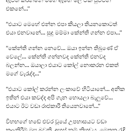
ඇවිත් කරන්නේ මගේ ඇඟේ ලේ ටික පුච්චන
එකනේ…”
“එයාට මෙහේ එන්න එපා කියලා තියනකොටත්
එයා එනවානේ… සුදු මම්මා කේන්ති ගන්න එපා…”
“කේන්ති ගන්න නෙවේ… ඔයා ඉන්න තිබුණේ ඒ
වෙලේ… කේන්ති ගන්නවද කේන්ති එනවද
බලන්න… ඔයාලා එයාට කෝල් නොකරන එකත්
මගේ වැරැද්ද…”
“එයාට කෝල් කරන්න ලංකාවේ හිටියානේ… අනික
ඉතින් එයා කවද්ද අපි ගැන හොයලා බැලුවේ…
එයාට ඊට වඩා රාජකාරී තියෙනවානේ…”
විහඟගේ හඬේ එවර වූයේ උපහාසයට වඩා
කලකිරීම් මුසු බවකි. අහස් නම් නිහඬය. මෙතන රැඳි