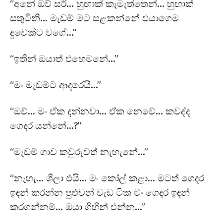
“අනේ ඔව් සර්… හුඟාක් කැමැත්තෙන්… හුඟාක්
සතුටිනි… මැඩම් මට සළකන්නේ එයාගෙම
දුවෙක්ට වගේ…”
“ඉතින් ඔයාත් එහෙමනේ…”
“මං මැඩම්ට ආදරෙයි…”
“ඔව්… මං ඒක දන්නවා… ඒක නෙවේ… කවද්ද
ගෙදර යන්නේ…?”
“මැඩම් ගාව කවුරුවත් නැහැනේ…”
“නැහැ… ශීලා එයි… මං කෝල් කළා… මටත් ගෙදර
ඉඳන් කරන්න පුළුවන් වැඩ ටික මං ගෙදර ඉඳන්
කරගන්නම්… ඔයා ගිහින් එන්න…”