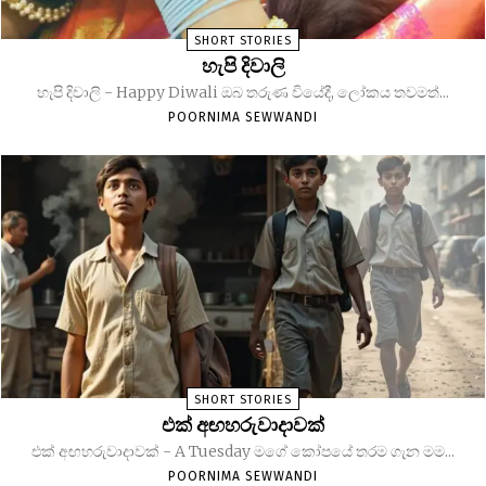
SHORT STORIES
හැපි දිවාලි
හැපි දිවාලි - Happy Diwali ඔබ තරුණ වියේදී, ලෝකය තවමත්...
POORNIMA SEWWANDI
SHORT STORIES
එක් අඟහරුවාදාවක්
එක් අඟහරුවාදාවක් - A Tuesday මගේ කෝපයේ තරම ගැන මම...
POORNIMA SEWWANDI