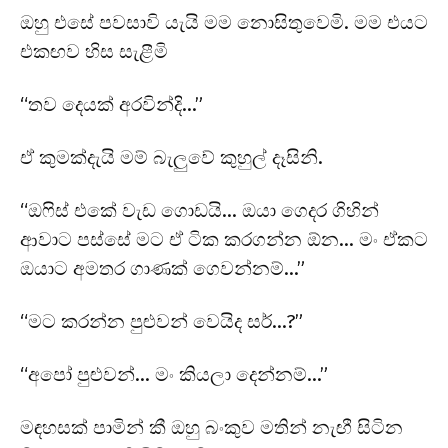
ඔහු එසේ පවසාවි යැයි මම නොසිතුවෙමි. මම එයට
එකඟව හිස සැළීමි
“තව දෙයක් අරවින්දි…”
ඒ කුමක්දැයි මම් බැලුවේ කුහුල් දෑසිනි.
“ඔෆිස් එකේ වැඩ ගොඩයි… ඔයා ගෙදර ගිහින්
ආවාට පස්සේ මට ඒ ටික කරගන්න ඕන… මං ඒකට
ඔයාට අමතර ගාණක් ගෙවන්නම්…”
“මට කරන්න පුළුවන් වෙයිද සර්…?”
“අපෝ පුළුවන්… මං කියලා දෙන්නම්…”
මඳහසක් පාමින් කී ඔහු බංකුව මතින් නැඟී සිටින