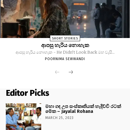
SHORT STORIES
ආපසු හැරිය නොහැක
ආපසු හැරිය නොහැක - He Didn’t Look Back මහ වැසි...
POORNIMA SEWWANDI
Editor Picks
මහා ගඳ උප සංස්කෘතියක් හැදිච්චි රටක්
මේක – Jayalal Rohana
MARCH 25, 2023