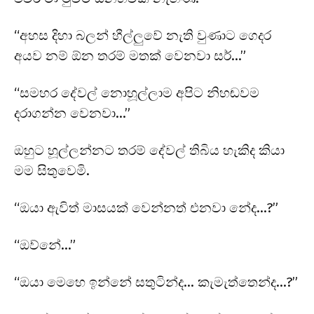
“අහස දිහා බලන් හීල්ලුවේ නැති වුණාට ගෙදර
අයව නම් ඕන තරම් මතක් වෙනවා සර්…”
“සමහර දේවල් නොහූල්ලාම අපිට නිහඬවම
දරාගන්න වෙනවා…”
ඔහුට හූල්ලන්නට තරම් දේවල් තිබිය හැකිද කියා
මම සිතුවෙමි.
“ඔයා ඇවිත් මාසයක් වෙන්නත් එනවා නේද…?”
“ඔව්නේ…”
“ඔයා මෙහෙ ඉන්නේ සතුටින්ද… කැමැත්තෙන්ද…?”