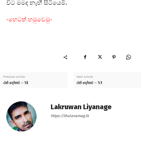
විට මමද නැඟී සිටියෙමි.
-හෙටත් හමුවෙමු-
Previous article
Next article
රත් දෝතළු – 51
රත් දෝතළු – 53
Lakruwan Liyanage
https://thulanamag.lk