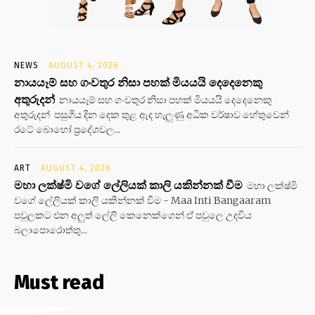
NEWS
AUGUST 4, 2026
නායයෑම් සහ ගංවතුර නිසා පහක් මියයයි දෙදෙනෙකු
අතුරුදන්
නායයෑම් සහ ගංවතුර නිසා පහක් මියයයි දෙදෙනෙකු
අතුරුදන් පසුගිය දින දෙක තුළ ඇද හැලුණු අධික වර්ෂාව හේතුවෙන්
රටේ බොහෝ ප්‍රදේශවල...
ART
AUGUST 4, 2026
මහා ලක්ෂ්මි වගේ ලේලියක් කාලි යකින්නක් වීම
මහා ලක්ෂ්මි
වගේ ලේලියක් කාලි යකින්නක් වීම - Maa Inti Bangaaram
පවුලකට එන අලුත් ලේලි කෙනෙක්ගෙන් ඒ පවුලෙ උදවිය
බලාපොරොත්තු...
Must read