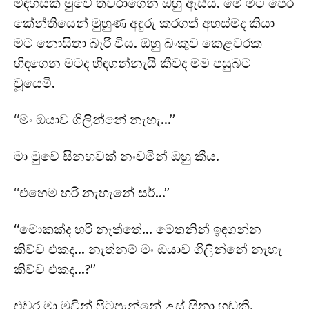
මඳහසක් මුවේ තවරාගෙන ඔහු ඇසීය. මේ මීට පෙර
කේන්තියෙන් මුහුණ අඳුරු කරගත් අහස්මද කියා
මට නොසිතා බැරි විය. ඔහු බංකුව කෙළවරක
හිඳගෙන මටද හිඳගන්නැයි කීවද මම පසුබට
වූයෙමි.
“මං ඔයාව ගිලින්නේ නැහැ…”
මා මුවේ සිනහවක් නංවමින් ඔහු කීය.
“එහෙම හරි නැහැනේ සර්…”
“මොකක්ද හරි නැත්තේ… මෙතනින් ඉඳගන්න
කිව්ව එකද… නැත්නම් මං ඔයාව ගිලින්නේ නැහැ
කිව්ව එකද…?”
එවර මා මුවින් පිටපැන්නේ උස් සිනා හඬකි.