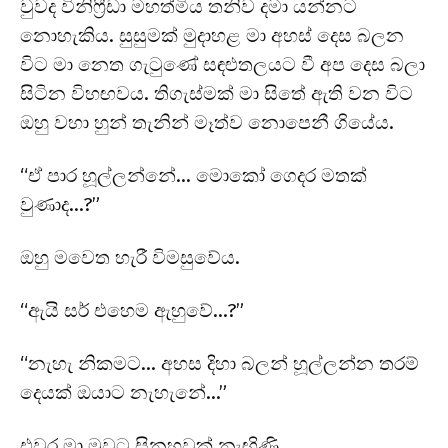
වුවද විනිෆ්‍රීඩා මහත්මිය තනිව දමා යන්නට
නොහැකිය. සුසුමක් මුදාහළ මා අහස් දෙස බලන
විට මා නෙත ගැටුණේ සඳළුතලයට වී අප දෙස බලා
සිටින විහඟවය. තිගැස්මක් මා සිතේ ඇති වන විට
ඔහු වහා හුන් තැනින් මෑත්ව නොපෙනී ගියේය.
“ඒ පාර හූල්ලන්නේ… මොකෝ ගෙදර මතක්
වුණාද…?”
ඔහු මවෙත හැරී විමසුවේය.
“ඇයි සර් එහෙම ඇහුවේ…?”
“නැහැ නිකමට… අහස දිහා බලන් හූල්ලන්න තරම්
දෙයක් ඔයාට නැහැනේ…”
එවර මා මුවට සිනහවක් නැඟිණි.