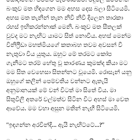
බංකුව මත හිඳගෙන මම අහස දෙස බලා සිටියෙමි.
අහස මත තැනින් තැන නිවී නිවී දිලෙන තාරකා
රහස් ඉඟිකරන්නාක් මෙනි. බංකුව මත සීතලක්
වුවද මට නැඟිට යාමට සිත් නොවීය. අහස් මෙන්ම
විනිෆ්‍රීඩා මහත්මියගේ කතාබහ තවම අවසන් වී
නැතුවා විය යුතුය. ඔහුට මේ තරමට කෝප
ගැනීමට තරම් හේතු වූ කාරණය කුමක්ද කියා මට
මම සිත වෙහෙසා සිතන්නට වූයෙමි. රොසෑන් යනු
ඔහුගේ කලින් පෙම්වතිය වන්නට ඇතැයි
අනුමානයක් මේ වන් විටත් මා සිතේ විය. මා
සිතුවිලි අතරේ වල්මත්ව සිටින විට අහස් මා වෙත
ආවේය. මම වහා අසුන මතින් නැඟී සිටියෙමි.
“ඉඳගන්න අරවින්දි… ඇයි නැඟිට්ටේ…?”