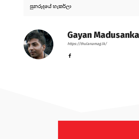
පුනරුදයේ හැකර්ලා
Gayan Madusank
https://thulanamag.lk/