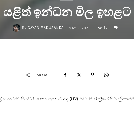
යළිත් ඉන්ධන මිල ඉහළට
-
By
GAYAN MADUSANKA
14
MAY 2, 2026
0
Share
ස්ථාව පියවර ගෙන ඇත. ඒ අද (02) මධ්‍යම රාත්‍රියේ සිට ක්‍රියාත