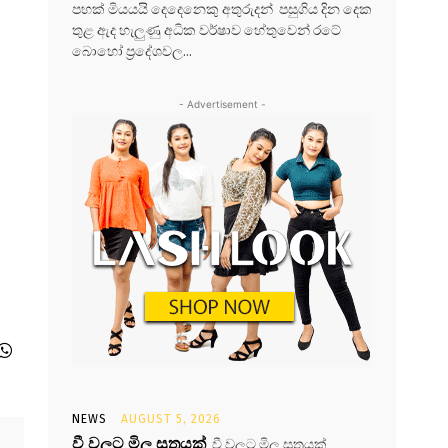
පහක් මියයයි දෙදෙනෙකු අතුරුදන් පසුගිය දින දෙක
තුළ ඇද හැලුණු අධික වර්ෂාව හේතුවෙන් රටේ
බොහෝ ප්‍රදේශවල...
- Advertisement -
NEWS
AUGUST 5, 2026
වී වලට මිල සූත්‍රයක්
වී වලට මිල සූත්‍රයක්