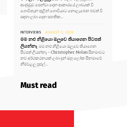
ආණුඩුව පෙන්වා දෙන ආකාරයේ ලාබයක් වී
ගොවිතැන තුළින් ගොවියාට නොලැබෙන බවත් වී
සඳහා ලබා දෙන සහතික...
INTERVIEWS
AUGUST 5, 2026
මම නළු නිළියො ඔලුවෙ තියාගෙන පිටපත්
ලියන්නෑ
මම නළු නිළියො ඔලුවෙ තියාගෙන
පිටපත් ලියන්නෑ - Christopher Nolan සිනමාවට
නව අර්ථකථනයක් ලබා දුන් ඔහු ලෝක සිනමාවේ
නිම්වළලු පුළුල්...
Must read