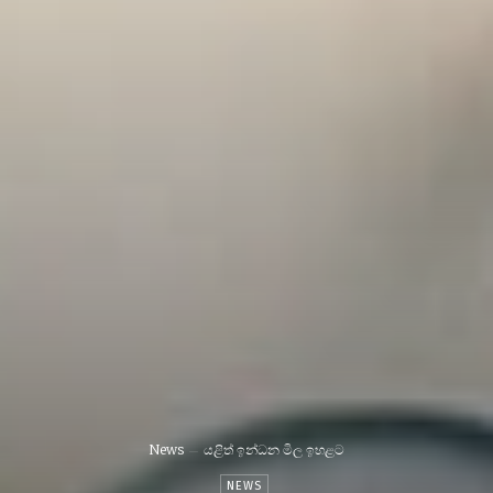
News
යළිත් ඉන්ධන මිල ඉහළට
NEWS