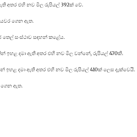
 ඇති අතර එහි නව මිල රුපියල් 392ක් වේ.
ට පියවර ගෙන ඇත.
ිජ තෙල් සංස්ථාව සඳහන් කළේය.
කින් ඉහළ දමා ඇති අතර එහි නව මිල වන්නේ, රුපියල් ‍470කි.
කින් ඉහළ දමා ඇති අතර එහි නව මිල රුපියල් 410ක් ලෙස දැක්වෙයි.
වර ගෙන ඇත.