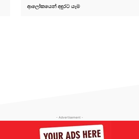
ආලෝකයෙන් අඳුරට යෑම
a
- Advertisement -