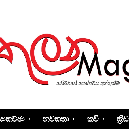
සාකච්ඡා
නවකතා
කවි
ක්‍රීඩ