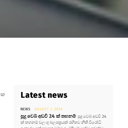
Latest news
්මක
NEWS
AUGUST 7, 2026
සූදු වෙබ් අඩවි 24 ක් තහනම්
සූදු වෙබ් අඩවි 24
ක් තහනම් වලංගු බලපත්‍රයක් රහිතව නීති විරෝධි