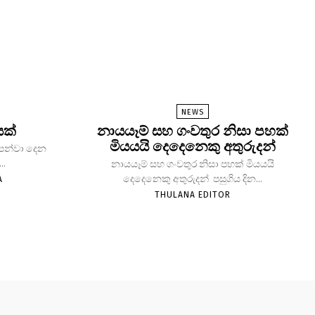
NEWS
යක්
නායයෑම් සහ ගංවතුර නිසා පහක්
මියයයි දෙදෙනෙකු අතුරුදන්
 පෙන්වා දෙන
..
නායයෑම් සහ ගංවතුර නිසා පහක් මියයයි
දෙදෙනෙකු අතුරුදන් පසුගිය දින...
A
THULANA EDITOR