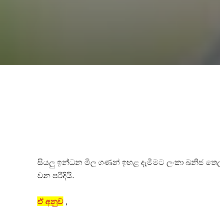
සියලු ඉන්ධන මිල ගණන් ඉහළ දැමීමට ලංකා ඛනිජ තෙල් සං
වන පරිදියි.
ඒ අනුව
,