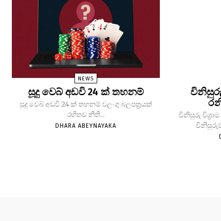
NEWS
සූදු වෙබ් අඩවි 24 ක් තහනම්
විනිසුර
රන
සූදු වෙබ් අඩවි 24 ක් තහනම් වලංගු බලපත්‍රයක්
රහිතව නීති...
විනිසුරු විශ
විනිසුරු
DHARA ABEYNAYAKA