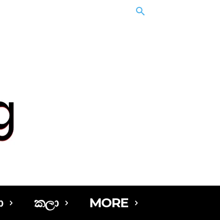
ා
කලා
MORE