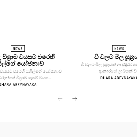
NEWS
NEWS
ු විශ්‍රාම වයසට එරෙහි
වී වලට මිල සූත්‍ර
ිල්ගේ යෝජනාව
වී වලට මිල සූත්‍රයක් ආණුඩුව
ආකාරයේ ලාබයක් වී.
්‍රාම වයසට එරෙහි රනිල්ගේ යෝජනාව
වරුන්ගේ විශ්‍රාම යෑමේ වයස...
DHARA ABEYNAYAK
DHARA ABEYNAYAKA