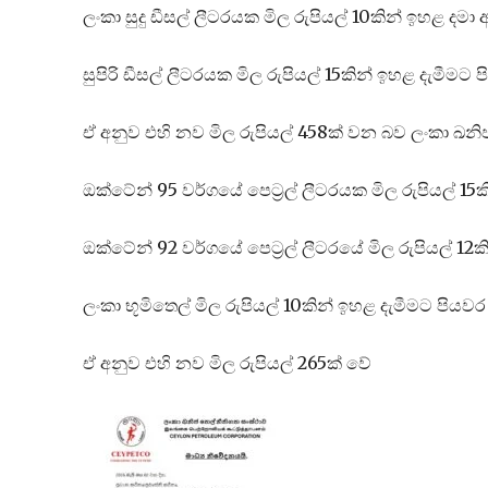
ලංකා සුදු ඩීසල් ලීටරයක මිල රුපියල් 10කින් ඉහළ දමා
සුපිරි ඩීසල් ලීටරයක මිල රුපියල් 15කින් ඉහළ දැමීම
ඒ අනුව එහි නව මිල රුපියල් 458ක් වන බව ලංකා ඛන
ඔක්ටේන් 95 වර්ගයේ පෙට්‍රල් ලීටරයක මිල රුපියල් 15
ඔක්ටේන් 92 වර්ගයේ පෙට්‍රල් ලීටරයේ මිල රුපියල් 12
ලංකා භූමිතෙල් මිල රුපියල් 10කින් ඉහළ දැමීමට පිය
ඒ අනුව එහි නව මිල රුපියල් 265ක් වේ