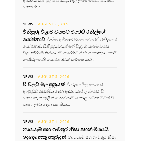
ආකාරයෙන් සූදු සහ ඔට්ටු ඇල්ලීමේ සේවා පවත්වා
ගෙන ගිය...
NEWS
AUGUST 6, 2026
විනිසුරු විශ්‍රාම වයසට එරෙහි රනිල්ගේ
යෝජනාව
විනිසුරු විශ්‍රාම වයසට එරෙහි රනිල්ගේ
යෝජනාව විනිසුරුවරුන්ගේ විශ්‍රාම යෑමේ වයස
වැඩි කිරීමේ තීරණයට එරෙහිව එ.ජා.ප කෘත්‍යාධිකාරී
මණ්ඩලයේදී යෝජනාවක් සම්මත කර...
NEWS
AUGUST 5, 2026
වී වලට මිල සූත්‍රයක්
වී වලට මිල සූත්‍රයක්
ආණුඩුව පෙන්වා දෙන ආකාරයේ ලාබයක් වී
ගොවිතැන තුළින් ගොවියාට නොලැබෙන බවත් වී
සඳහා ලබා දෙන සහතික...
NEWS
AUGUST 4, 2026
නායයෑම් සහ ගංවතුර නිසා පහක් මියයයි
දෙදෙනෙකු අතුරුදන්
නායයෑම් සහ ගංවතුර නිසා