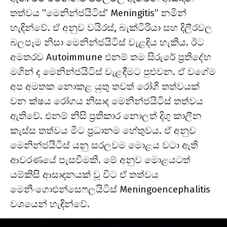
තත්වය ”මෙනින්ජයිටිස්’ Meningitis” නමින්
හැඳින්වේ. ඒ අනුව වයිරස්, බැක්ටීරියා සහ දිලීරවල
බලපෑම නිසා මෙනින්ජයිටිස් වැළඳිය හැකිය. ඊට
අමතරව Autoimmune එනම් තම සිරුරේ ප්‍රතිදේහ
මගින් ද මෙනින්ජයිටිස් වැළඳීමට පුළුවන. ඒ වගේම
අප අමතක නොකළ යුතු තවත් රෝගී තත්වයක්
වන ක්ෂය රෝගය නිසාද මෙනින්ජයිටිස් තත්වය
ඇතිවේ. එනම් නිසි ප්‍රතිකාර නොලත් දිගු කාලීන
කැස්ස තත්වය මීට ප්‍රධානම හේතුවය. ඒ අනුව
මෙනින්ජයිටිස් යනු සරලවම මොළය වටා ඇති
ආවරණයේ පැසවීමකි. මේ අනුව මොළයටත්
යම්කිසි ආසාදනයක් වූ විට ඒ තත්වය
මෙනිංගොඑන්සෙෆලයිටිස් Meningoencephalitis
වශයෙන් හැඳින්වේ.