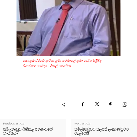
කොළඹ රිජ්වේ ආර්යා ළමා රෝහලේ ළමා රෝග පිළිබඳ
විශේෂඥ වෛද්‍ය – දීපාල් පෙරේරා
Previous article
Next article
තමිල්නාඩුව බිහිකළ ජනතාවගේ
තමිල්නාඩුවට තලපති ලංකාණ්ඩුවට
නායකයා
වැළපෙති