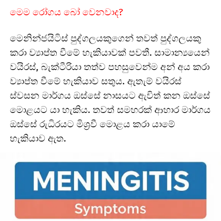
මෙම රෝගය බෝ වෙනවාද?
මෙනින්ජයිටිස් පුද්ගලයකුගෙන් තවත් පුද්ගලයකු
කරා ව්‍යාප්ත වීමේ හැකියාවක් පවතී. සාමාන්‍යයෙන්
වයිරස්, බැක්ටීරියා තත්ව පහසුවෙන්ම අන් අය කරා
ව්‍යාප්ත වීමේ හැකියාව සතුය. ඇතැම් වයිරස්
ස්වසන මාර්ගය ඔස්සේ නාසයට ඇවිත් කන ඔස්සේ
මොළයට යා හැකිය. තවත් සමහරක් ආහාර මාර්ගය
ඔස්සේ රුධිරයට මිශ්‍රවී මොළය කරා යාමේ
හැකියාව ඇත.