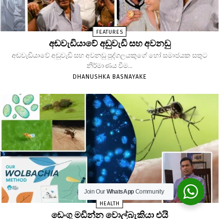
FEATURES
අඬවැඩියාවේ අඩුවැඩි සහ අවනඩු
අඬවැඩියාවේ අඩුවැඩි සහ අවනඩු පුද්ගලයකුගේ හෝ සමාජයක සතුට
නිර්මාණය වීම...
DHANUSHKA BASNAYAKE
Join Our
WhatsApp
Community
HEALTH
ඩෙංගු මඩින්න වොල්බැකියා එයි