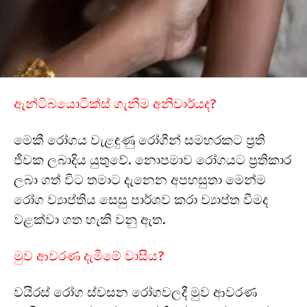
ඇන්ටිබයොටික්ස් ගැනීම අනිවාර්යද?
මෙකී රෝගය වැළඳුණු රෝගීන් සමහරකට ප්‍රති
ජීවක ලබාදිය යුතුවේ. නොපමාව රෝගයට ප්‍රතිකාර
ලබා ගත් විට තමාට දැනෙන අපහසුතා මෙන්ම
රෝග ව්‍යාප්තිය සෙසු පාර්ශව කරා ව්‍යාප්ත වීමද
වළක්වා ගත හැකි වනු ඇත.
මුව ආවරණ දැමීමේ වාසිය?
වයිරස් රෝග ස්වසන රෝගවලදී මුව ආවරණ