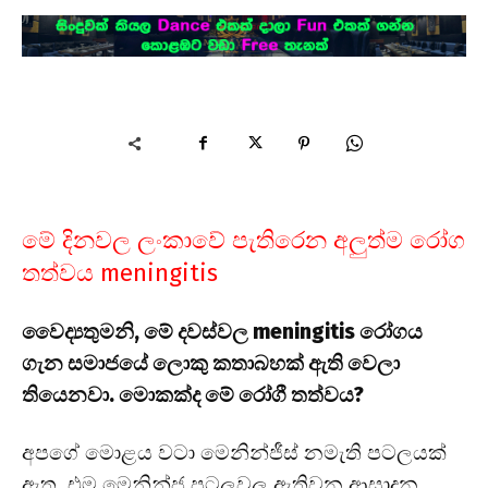
මේ දිනවල ලංකාවේ පැතිරෙන අලුත්ම රෝග
තත්වය meningitis
වෛද්‍යතුමනි, මේ දවස්වල meningitis රෝගය
ගැන සමාජයේ ලොකු කතාබහක් ඇති වෙලා
තියෙනවා. මොකක්ද මේ රෝගී තත්වය?
අපගේ මොළය වටා මෙනින්ජීස් නමැති පටලයක්
ඇත. එම මෙනින්ජ පටලවල ඇතිවන ආසාදන