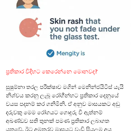
ප්‍රතිකාර විදිහට කෙරෙන්නෙ මොනවද?
සුෂුම්නා තරල පරීක්ෂාව මගින් මෙනින්ජයිටිස් යැයි
නිශ්චය කරනු ලැබූ රෝගීන්හට ප්‍රතිකාර දෙනුයේ
වයස පදනම් කර ගනිමිනි. ඒ අනුව මාසයකට අඩු
දරුවකු මෙම රෝගයට ගොදුරු වී ඇත්නම්
අඛණ්ඩව සති තුනක් පමණ ප්‍රතිකාර ලබාගත
යුතුවේ. ඊට අමතරව මාසයට වැඩි සියලුම අය