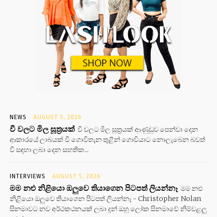
NEWS
AUGUST 5, 2026
වී වලට මිල සූත්‍රයක්
වී වලට මිල සූත්‍රයක් ආණුඩුව පෙන්වා දෙන
ආකාරයේ ලාබයක් වී ගොවිතැන තුළින් ගොවියාට නොලැබෙන බවත්
වී සඳහා ලබා දෙන සහතික...
INTERVIEWS
AUGUST 5, 2026
මම නළු නිළියො ඔලුවෙ තියාගෙන පිටපත් ලියන්නෑ
මම නළු
නිළියො ඔලුවෙ තියාගෙන පිටපත් ලියන්නෑ - Christopher Nolan
සිනමාවට නව අර්ථකථනයක් ලබා දුන් ඔහු ලෝක සිනමාවේ නිම්වළලු