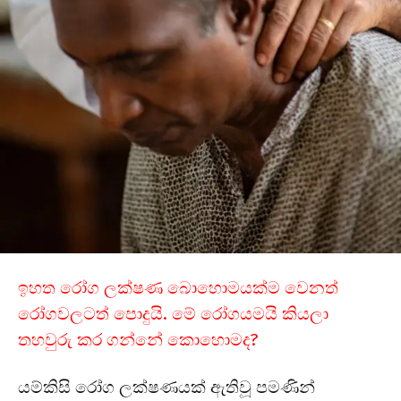
ඉහත රෝග ලක්ෂණ බොහොමයක්ම වෙනත්
රෝගවලටත් පොදුයි. මේ රෝගයමයි කියලා
තහවුරු කර ගන්නේ කොහොමද?
යම්කිසි රෝග ලක්ෂණයක් ඇතිවූ පමණින්