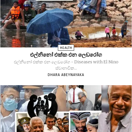
HEALTH
එල්නිනෝ එක්ක එන ලෙඩරෝග
එල්නිනෝ එක්ක එන ලෙඩරෝග - Diseases with El Nino
ස්වාභාවික...
DHARA ABEYNAYAKA