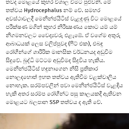
තවද මොළයේ කුහර විශාල වීමට පුළුවනි. මේ
තත්වය Hydrocephalus නම් වේ. සමහර
අවස්ථාවලදී මෙනින්ජයිටිස් වැළඳුණු විට මොළයේ
පරීක්ෂණ මගින් කුහර නිරීක්‍ෂණය කොට යම් යම්
නිගමනවලට වෛද්‍යවරු එළැඹේ. ඒ වගේම අතුරු
ආබාධයක් ලෙස වලිප්පුවද (ෆිට් එක), එබඳු
රෝගීන්ගේ ශාරීරික මානසික වර්ධනයද අඩුවීම
සිදුවේ. බුද්ධි මට්ටම අඩුවීමද සිදුවිය හැකිය.
මෙනින්ජයිටිස් හඳුනාගෙන නිසි ප්‍රතිකාර
නොලදහොත් ඉහත තත්වය ඇතිවීම වළක්වාලිය
නොහැක. සරම්පවලින් පවා මෙනින්ජයිටිස් වැළඳිය
හැකි අතර සරම්ප රෝගීන්ට පසු කාලයකදී ඇතිවන
මොළයට බලපාන SSP තත්වය ද ඇති වේ.