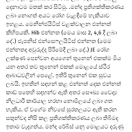
දෙනාටම මතක් කර සිටිමු. .මන්ද ප්‍රතිශක්තිකරණය
ලබා නොගත් අයට රෝග වැළඳීමේ හැකියාව
ඉහළය. මෙනින්ජයිටිස් වළක්වාලන එන්නත්
කිහිපයකි. Hib එන්නත (මෙය මාස 2, 4,6 දී ලබා
දේ.) ජැපනිස් එන්සෙෆලයිටිස් එන්නත (මෙම
එන්නතද අවුරුද්ද පිරීමේදී ලබා දේ.) JE රෝග
ලක්ෂණ පෙන්වන අයගෙන් තුනෙන් එකක්ම මිය
යන අතර තව තුනෙන් එකක් මොළයේ ස්ථිර
ආබාධවලින් පෙළේ. ඉතිරි තුනෙන් එක සුවය
ලබයි. ඉහතින් සඳහන් කළ එන්නත් දෙක එන්නත්
කාඩ් පතෙහි සඳහන්ව ඇති අතර සෞඛ්‍ය වෛද්‍ය
නිලධාරී කාර්යාල හරහා නොමිලයේ ලබා ගත
හැකිය. ඒ වගේම නිවසේ සුරතලයට ඇති කරන
සතුන්වද නිසි කල ප්‍රතිශක්තිකරණය ලබා තිබීමද
ඉතාම වැදගත්ය. මන්ද රේබීස් යනු මොළයට දරුණු