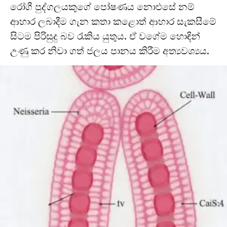
රෝගී පුද්ගලයකුගේ පෝෂණය නොඑසේ නම්
ආහාර ලබාදීම ගැන කතා කළොත් ආහාර සැකසීමේ
සිටම පිරිසුදු බව රැකිය යුතුය. ඒ වගේම හොඳින්
උණු කර නිවා ගත් ජලය පානය කිරීම අත්‍යවශ්‍යය.