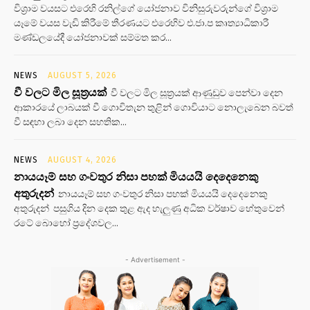
විශ්‍රාම වයසට එරෙහි රනිල්ගේ යෝජනාව විනිසුරුවරුන්ගේ විශ්‍රාම
යෑමේ වයස වැඩි කිරීමේ තීරණයට එරෙහිව එ.ජා.ප කෘත්‍යාධිකාරී
මණ්ඩලයේදී යෝජනාවක් සම්මත කර...
NEWS
AUGUST 5, 2026
වී වලට මිල සූත්‍රයක්
වී වලට මිල සූත්‍රයක් ආණුඩුව පෙන්වා දෙන
ආකාරයේ ලාබයක් වී ගොවිතැන තුළින් ගොවියාට නොලැබෙන බවත්
වී සඳහා ලබා දෙන සහතික...
NEWS
AUGUST 4, 2026
නායයෑම් සහ ගංවතුර නිසා පහක් මියයයි දෙදෙනෙකු
අතුරුදන්
නායයෑම් සහ ගංවතුර නිසා පහක් මියයයි දෙදෙනෙකු
අතුරුදන් පසුගිය දින දෙක තුළ ඇද හැලුණු අධික වර්ෂාව හේතුවෙන්
රටේ බොහෝ ප්‍රදේශවල...
- Advertisement -