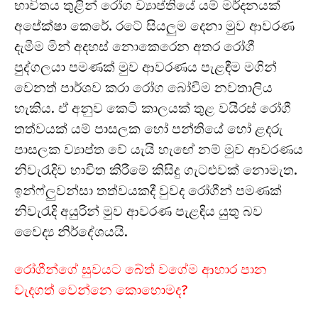
භාවිතය තුළින් රෝග ව්‍යාප්තියේ යම් මර්දනයක්
අපේක්ෂා කෙරේ. රටේ සියලුම දෙනා මුව ආවරණ
දැමීම මින් අදහස් නොකෙරෙන අතර රෝගී
පුද්ගලයා පමණක් මුව ආවරණය පැළඳීම මගින්
වෙනත් පාර්ශව කරා රෝග බෝවීම නවතාලිය
හැකිය. ඒ අනුව කෙටි කාලයක් තුළ වයිරස් රෝගී
තත්වයක් යම් පාසලක හෝ පන්තියේ හෝ ළදරු
පාසලක ව්‍යාප්ත වේ යැයි හැඟේ නම් මුව ආවරණය
නිවැරැදිව භාවිත කිරීමේ කිසිදු ගැටළුවක් නොමැත.
ඉන්ෆ්ලුවන්සා තත්වයකදී වුවද රෝගීන් පමණක්
නිවැරැදි අයුරින් මුව ආවරණ පැළඳිය යුතු බව
වෛද්‍ය නිර්දේශයයි.
රෝගීන්ගේ සුවයට බේත් වගේම ආහාර පාන
වැදගත් වෙන්නෙ කොහොමද?