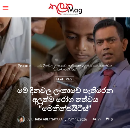
Features
මේ දිනවල ලංකාවේ පැතිරෙන අලුත්ම රෝග තත්වය
"මෙනින්ජයිටිස්"
FEATURES
මේ දිනවල ලංකාවේ පැතිරෙන
අලුත්ම රෝග තත්වය
“මෙනින්ජයිටිස්”
-
By
DHARA ABEYNAYAKA
29
MAY 14, 2026
0