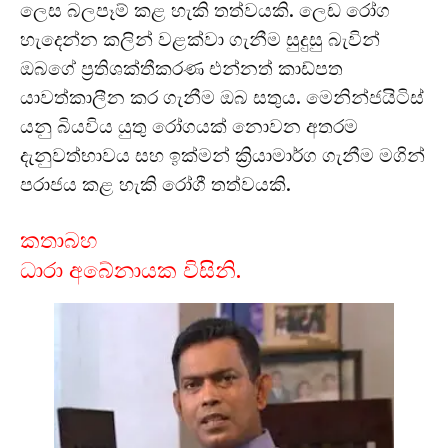
ලෙස බලපෑම් කළ හැකි තත්වයකි. ලෙඩ රෝග
හැදෙන්න කලින් වළක්වා ගැනීම සුදුසු බැවින්
ඔබගේ ප්‍රතිශක්තීකරණ එන්නත් කාඩ්පත
යාවත්කාලීන කර ගැනීම ඔබ සතුය. මෙනින්ජයිටිස්
යනු බියවිය යුතු රෝගයක් නොවන අතරම
දැනුවත්භාවය සහ ඉක්මන් ක්‍රියාමාර්ග ගැනීම මගින්
පරාජය කළ හැකි රෝගී තත්වයකි.
කතාබහ
ධාරා අබේනායක විසිනි.