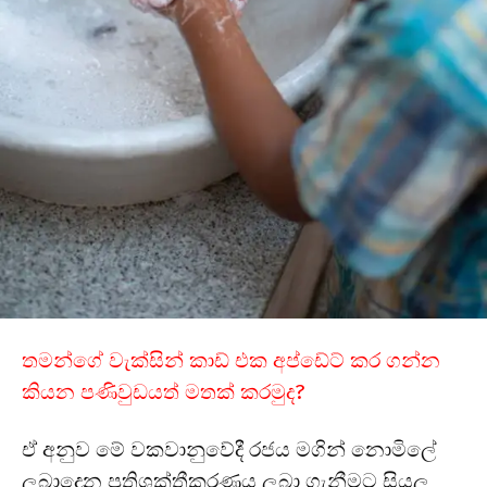
තමන්ගේ වැක්සින් කාඩ් එක අප්ඩේට් කර ගන්න
කියන පණිවුඩයත් මතක් කරමුද?
ඒ අනුව මේ වකවානුවේදී රජය මගින් නොමිලේ
ලබාදෙන ප්‍රතිශක්තීකරණය ලබා ගැනීමට සියලු