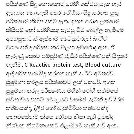
පරීක්ෂණ සිදු නොකොට රෝගී තත්වය සැක හැර
දැනගත නොහැකි අතර රෝගියා සිදු කරගත යුතු
පරීක්ෂණ කිහිපයක්ම ඇත. ඉහත රෝග ලක්ෂණ
කිසියම් හෝ රෝගියකු පැවසූ විට බෙල්ල නැමීමේ
අපහසුතාවක් ඇත්නම් වෛද්‍යවරුන් බාහිර
වශයෙන් ද පරීක්‍ෂා කර බලන අවස්ථාද ඇත. ඒ
හැරුණු කොට සම්පූර්ණ රුධිර පරීක්ෂණයක් සිදුකර
ගැනීම, C Reactive protein test, Blood culture
ආදී පරීක්ෂණ සිදු කරගත හැකිය. ඊට අමතරව
සුෂුම්නා තරලය පරීක්ෂාවට ලක් කෙරේ. ඉහත
සුෂුම්නා තරල පරීක්‍ෂණය මගින් රෝගී තත්වයේ
ස්වභාවය එනම් මොළයට විසබීජ යෑමක් ද වයිරස්
තත්වයක්ද, දිලීර හෝ බැක්ටීරියා තත්වයක්ද
නොඑසේනම් ක්ෂය රෝගය නිසා ඇති වූවක්ද
නිශ්චිත නිගමනයකට එළැඹීමේ හැකියාව ඇත.