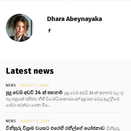
Dhara Abeynayaka
Latest news
NEWS
AUGUST 7, 2026
සූදු වෙබ් අඩවි 24 ක් තහනම්
සූදු වෙබ් අඩවි 24 ක් තහනම් වලංගු
බලපත්‍රයක් රහිතව නීති විරෝධි ආකාරයෙන් සූදු සහ ඔට්ටු ඇල්ලීමේ
සේවා පවත්වා ගෙන ගිය...
NEWS
AUGUST 6, 2026
විනිසුරු විශ්‍රාම වයසට එරෙහි රනිල්ගේ යෝජනාව
විනිසුරු