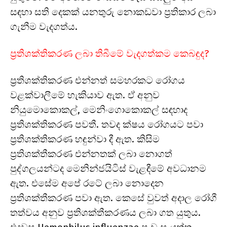
සඳහා සති දෙකක් යනතුරු නොකඩවා ප්‍රතිකාර ලබා
ගැනීම වැදගත්ය.
ප්‍රතිශක්තිකරණ ලබා ති⁣බීමේ වැදගත්කම කෙබඳුද?
ප්‍රතිශක්තිකරණ එන්නත් සමහරකට රෝගය
වළක්වාලීමේ හැකියාව ඇත. ඒ අනුව
නියුමොකොකල්, මෙනිංගොකොකල් සඳහාද
ප්‍රතිශක්තිකරණ පවතී. තවද ක්ෂය රෝගයට පවා
ප්‍රතිශක්තිකරණ හඳුන්වා දී ඇත. කිසිම
ප්‍රතිශක්තීකරණ එන්නතක් ලබා නොගත්
පුද්ගලයන්ටද මෙනින්ජයිටිස් වැළඳීමේ අවධානම
ඇත. එසේම අපේ රටේ ලබා නොදෙන
ප්‍රතිශක්තීකරණ පවා ඇත. කෙසේ වුවත් අදාල රෝගී
තත්වය අනුව ප්‍රතිශක්තීකරණය ලබා ගත යුතුය.