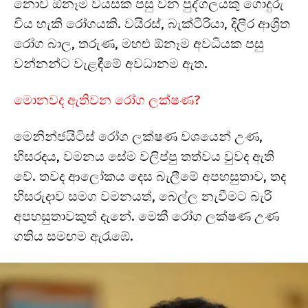
නොව ඕනෑම වයසක පසු වන පුද්ගලයකු ගොදුරු
විය හැකි රෝගයකි. වයිරස්, බැක්ටීරියා, දිලීර ආශ්‍රිත
රෝග බාල, තරුණ, මහළු ඕනෑම අවධියක පසු
වන්නන්ට වැළඳීමේ අවධානම ඇත.
මොනවද ඇතිවන රෝග ලක්ෂණ?
මෙනින්ජයිටිස් රෝග ලක්ෂණ වශයෙන් උණ,
හිසරදය, වමනය සේම වලිප්පු තත්වය වුවද ඇති
වේ. තවද ආලෝකය දෙස බැලීමේ අපහසුතාව, තද
හිසරුදාව සමග වමනයත්, බෙල්ල නැවීමට බැරි
අපහසුතාවකුත් දැනේ. මෙකී රෝග ලක්ෂණ උණ
ගතිය සමඟම ඇරැඹේ.