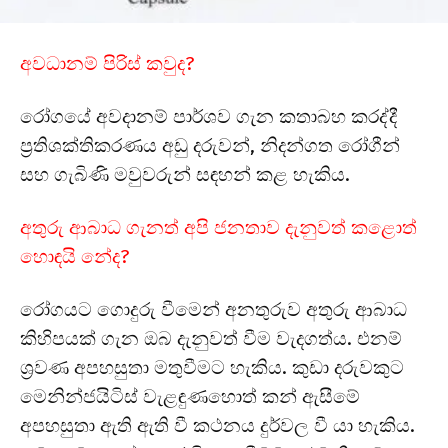
අවධානම් පිරිස් කවුද?
රෝගයේ අවදානම් පාර්ශව ගැන කතාබහ කරද්දී
ප්‍රතිශක්තිකරණය අඩු දරුවන්, නිදන්ගත රෝගීන්
සහ ගැබිණි මවුවරුන් සඳහන් කළ හැකිය.
අතුරු ආබාධ ගැනත් අපි ජනතාව දැනුවත් කළොත්
හොඳයි නේද?
රෝගයට ගොදුරු වීමෙන් අනතුරුව අතුරු ආබාධ
කිහිපයක් ගැන ඔබ දැනුවත් වීම වැදගත්ය. එනම්
ශ්‍රවණ අපහසුතා මතුවීමට හැකිය. කුඩා දරුවකුට
මෙනින්ජයිටිස් වැළඳුණහොත් කන් ඇසීමේ
අපහසුතා ඇති ඇති වී කථනය දුර්වල වී යා හැකිය.