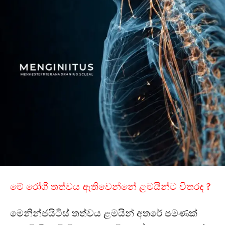
මේ රෝගී තත්වය ඇතිවෙන්නේ ළමයින්ට විතරද ?
මෙනින්ජයිටිස් තත්වය ළමයින් අතරේ පමණක්