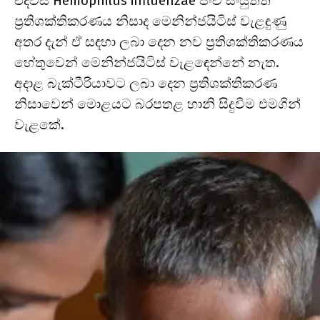
එදවස Hemophilus influenzae පංච සංයුත්ත
ප්‍රතිශක්තිකරණය නිසාද මෙනින්ජයිටිස් වැළඳුණු
අතර දැන් ඒ සඳහා ලබා දෙන නව ප්‍රතිශක්තිකරණය
හේතුවෙන් මෙනින්ජයිටිස් වැළඳෙන්නේ නැත.
අදාළ බැක්ටීරියාවට ලබා දෙන ප්‍රතිශක්තිකරණ
නිසාවෙන් මොළයට බරපතළ හානි සිදුවීම එමගින්
වැළකේ.