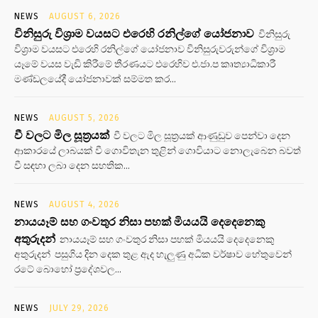
NEWS
AUGUST 6, 2026
විනිසුරු විශ්‍රාම වයසට එරෙහි රනිල්ගේ යෝජනාව
විනිසුරු
විශ්‍රාම වයසට එරෙහි රනිල්ගේ යෝජනාව විනිසුරුවරුන්ගේ විශ්‍රාම
යෑමේ වයස වැඩි කිරීමේ තීරණයට එරෙහිව එ.ජා.ප කෘත්‍යාධිකාරී
මණ්ඩලයේදී යෝජනාවක් සම්මත කර...
NEWS
AUGUST 5, 2026
වී වලට මිල සූත්‍රයක්
වී වලට මිල සූත්‍රයක් ආණුඩුව පෙන්වා දෙන
ආකාරයේ ලාබයක් වී ගොවිතැන තුළින් ගොවියාට නොලැබෙන බවත්
වී සඳහා ලබා දෙන සහතික...
NEWS
AUGUST 4, 2026
නායයෑම් සහ ගංවතුර නිසා පහක් මියයයි දෙදෙනෙකු
අතුරුදන්
නායයෑම් සහ ගංවතුර නිසා පහක් මියයයි දෙදෙනෙකු
අතුරුදන් පසුගිය දින දෙක තුළ ඇද හැලුණු අධික වර්ෂාව හේතුවෙන්
රටේ බොහෝ ප්‍රදේශවල...
NEWS
JULY 29, 2026