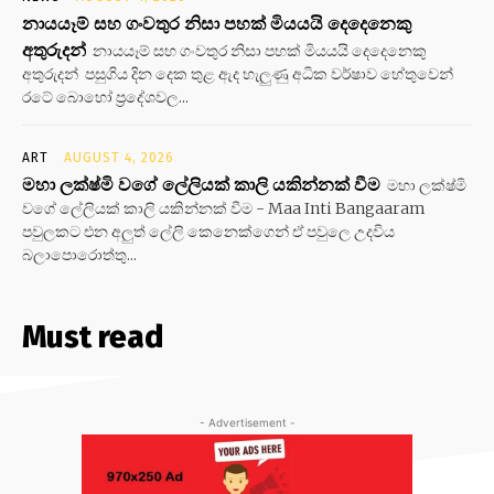
නායයෑම් සහ ගංවතුර නිසා පහක් මියයයි දෙදෙනෙකු
අතුරුදන්
නායයෑම් සහ ගංවතුර නිසා පහක් මියයයි දෙදෙනෙකු
අතුරුදන් පසුගිය දින දෙක තුළ ඇද හැලුණු අධික වර්ෂාව හේතුවෙන්
රටේ බොහෝ ප්‍රදේශවල...
ART
AUGUST 4, 2026
මහා ලක්ෂ්මි වගේ ලේලියක් කාලි යකින්නක් වීම
මහා ලක්ෂ්මි
වගේ ලේලියක් කාලි යකින්නක් වීම - Maa Inti Bangaaram
පවුලකට එන අලුත් ලේලි කෙනෙක්ගෙන් ඒ පවුලෙ උදවිය
බලාපොරොත්තු...
Must read
- Advertisement -