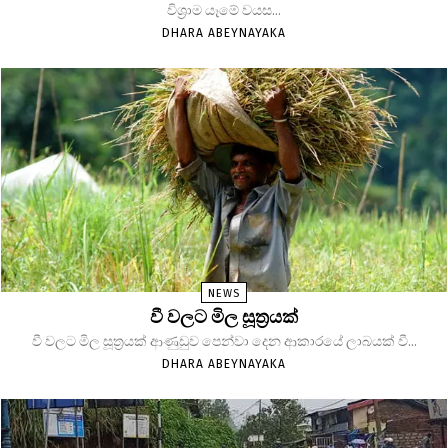
විශ්‍රාම යෑමේ වයස...
DHARA ABEYNAYAKA
NEWS
වී වලට මිල සූත්‍රයක්
වී වලට මිල සූත්‍රයක් ආණුඩුව පෙන්වා දෙන ආකාරයේ ලාබයක් වී...
DHARA ABEYNAYAKA