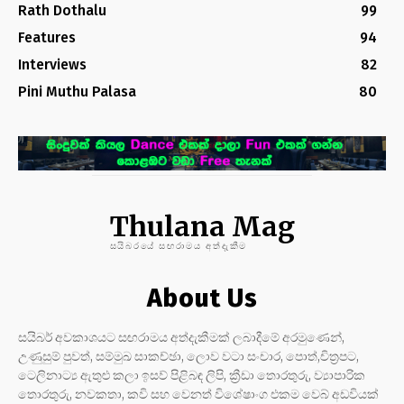
Rath Dothalu
99
Features
94
Interviews
82
Pini Muthu Palasa
80
Thulana Mag
සයිබරයේ සඟරාමය අත්දැකීම
About Us
සයිබර් අවකාශයට සඟරාමය අත්දැකීමක් ලබාදීමේ අරමුණෙන්,
උණුසුම් පුවත්, සම්මුඛ සාකච්ඡා, ලොව වටා සංචාර, පොත්,චිත්‍රපට,
ටෙලිනාට්‍ය ඇතුළු කලා ඉසව් පිළිබඳ ලිපි, ක්‍රීඩා තොරතුරු, ව්‍යාපාරික
තොරතුරු, නවකතා, කවි සහ වෙනත් විශේෂාංග එකම වෙබ් අඩවියක්