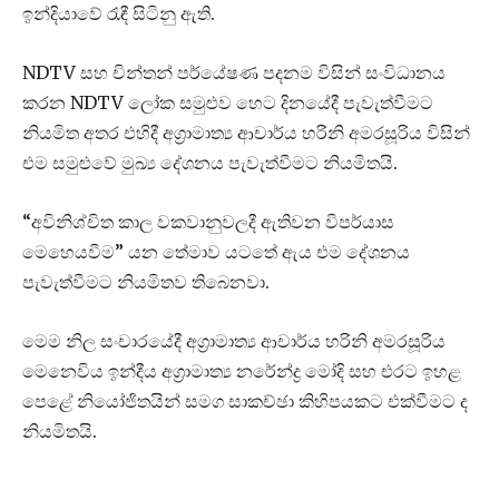
ඉන්දියාවේ රැඳී සිටිනු ඇති.
NDTV සහ චින්තන් පර්යේෂණ පදනම විසින් සංවිධානය
කරන NDTV ලෝක සමුළුව හෙට දිනයේදී පැවැත්වීමට
නියමිත අතර එහිදී අග්‍රාමාත්‍ය ආචාර්ය හරිනි අමරසූරිය විසින්
එම සමුළුවේ මුඛ්‍ය දේශනය පැවැත්වීමට නියමිතයි.
“අවිනිශ්චිත කාල වකවානුවලදී ඇතිවන විපර්යාස
මෙහෙයවීම” යන තේමාව යටතේ ඇය එම දේශනය
පැවැත්වීමට නියමිතව තිබෙනවා.
මෙම නිල සංචාරයේදී අග්‍රාමාත්‍ය ආචාර්ය හරිනි අමරසූරිය
මෙනෙවිය ඉන්දීය අග්‍රාමාත්‍ය නරේන්ද්‍ර මෝදි සහ එරට ඉහළ
පෙළේ නියෝජිතයින් සමග සාකච්ඡා කිහිපයකට එක්වීමට ද
නියමිතයි.