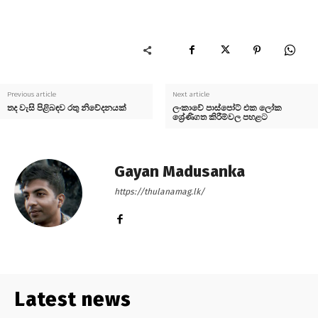
Previous article
Next article
තද වැසි පිළිබඳව රතු නිවේදනයක්
ලංකාවේ පාස්පෝට් එක ලෝක
ශ්‍රේණිගත කිරීම්වල පහළට
Gayan Madusanka
https://thulanamag.lk/
Latest news