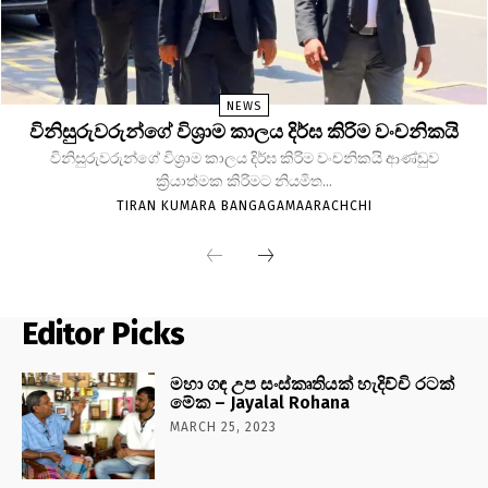
NEWS
විනිසුරුවරුන්ගේ විශ්‍රාම කාලය දිර්ඝ කිරිම වංචනිකයි
විනිසුරුවරුන්ගේ විශ්‍රාම කාලය දිර්ඝ කිරිම වංචනිකයි ආණ්ඩුව
ක්‍රියාත්මක කිරිමට නියමිත...
TIRAN KUMARA BANGAGAMAARACHCHI
Editor Picks
මහා ගඳ උප සංස්කෘතියක් හැදිච්චි රටක්
මේක – Jayalal Rohana
MARCH 25, 2023