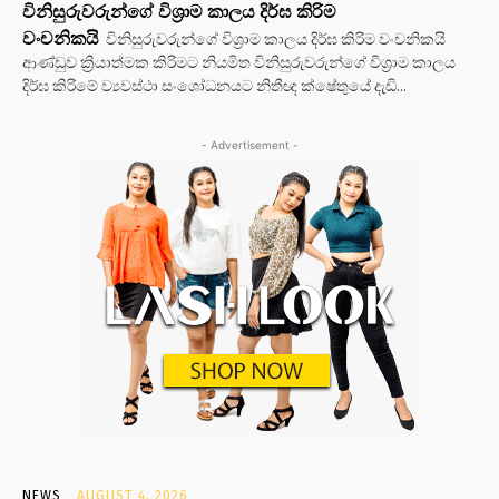
විනිසුරුවරුන්ගේ විශ්‍රාම කාලය දිර්ඝ කිරිම
වංචනිකයි
විනිසුරුවරුන්ගේ විශ්‍රාම කාලය දිර්ඝ කිරිම වංචනිකයි
ආණ්ඩුව ක්‍රියාත්මක කිරිමට නියමිත විනිසුරුවරුන්ගේ විශ්‍රාම කාලය
දිර්ඝ කිරිමේ ව්‍යවස්ථා සංශෝධනයට නිතීඥ ක්ෂේතුයේ දැඩි...
- Advertisement -
NEWS
AUGUST 4, 2026