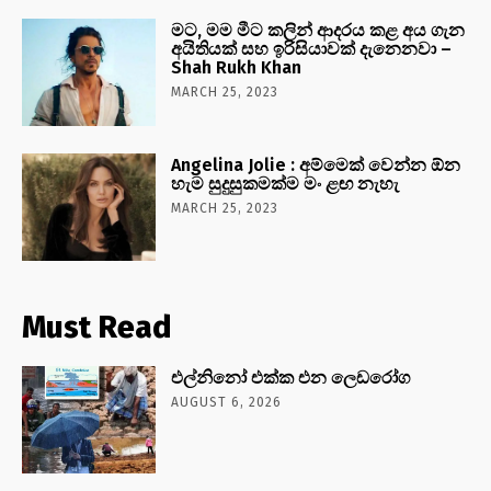
මට, මම මීට කලින් ආදරය කළ අය ගැන
අයිතියක් සහ ඉරිසියාවක් දැනෙනවා –
Shah Rukh Khan
MARCH 25, 2023
Angelina Jolie : අම්මෙක් වෙන්න ඕන
හැම සුදුසුකමක්ම මං ළඟ නැහැ
MARCH 25, 2023
Must Read
එල්නිනෝ එක්ක එන ලෙඩරෝග
AUGUST 6, 2026