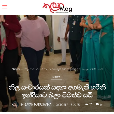
News
නිල සංචාරයක් සඳහා අගමැති හරිනි ඉන්දියාව බලා පිටත්ව යයි
NEWS
නිල සංචාරයක් සඳහා අගමැති හරිනි
ඉන්දියාව බලා පිටත්ව යයි
-
By
GAYAN MADUSANKA
17
OCTOBER 16, 2025
0