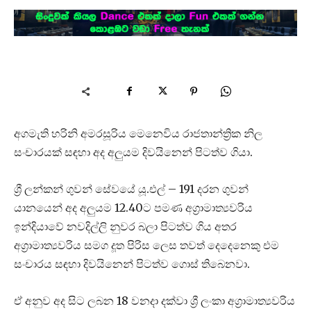
අගමැති හරිනි අමරසූරිය මෙනෙවිය රාජතාන්ත්‍රික නිල
සංචාරයක් සඳහා අද අලුයම දිවයිනෙන් පිටත්ව ගියා.
ශ්‍රී ලන්කන් ගුවන් සේවයේ යූ.එල් – 191 දරන ගුවන්
යානයෙන් අද අලුයම 12.40ට පමණ අග්‍රාමාත්‍යවරිය
ඉන්දියාවේ නවදිල්ලි නුවර බලා පිටත්ව ගිය අතර
අග්‍රාමාත්‍යවරිය සමග දූත පිරිස ලෙස තවත් දෙදෙනෙකු එම
සංචාරය සඳහා දිවයිනෙන් පිටත්ව ගොස් තිබෙනවා.
ඒ අනුව අද සිට ලබන 18 වනදා දක්වා ශ්‍රී ලංකා අග්‍රාමාත්‍යවරිය