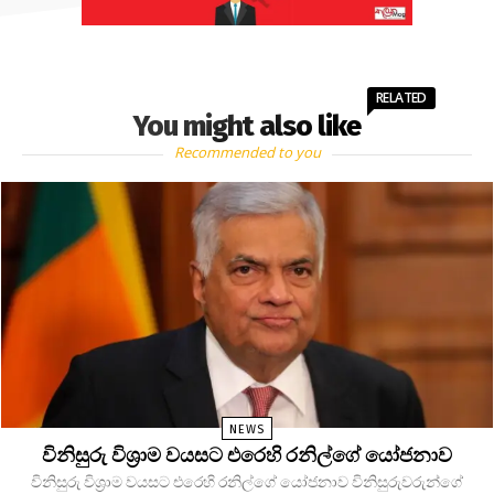
RELATED
You might also like
Recommended to you
NEWS
විනිසුරු විශ්‍රාම වයසට එරෙහි රනිල්ගේ යෝජනාව
විනිසුරු විශ්‍රාම වයසට එරෙහි රනිල්ගේ යෝජනාව විනිසුරුවරුන්ගේ