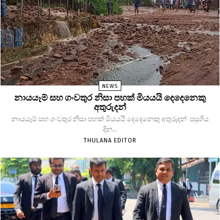
NEWS
නායයෑම් සහ ගංවතුර නිසා පහක් මියයයි දෙදෙනෙකු
අතුරුදන්
නායයෑම් සහ ගංවතුර නිසා පහක් මියයයි දෙදෙනෙකු අතුරුදන් පසුගිය
දින...
THULANA EDITOR