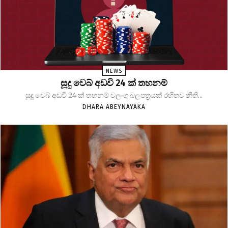
NEWS
සූදු වෙබ් අඩවි 24 ක් තහනම්
සූදු වෙබ් අඩවි 24 ක් තහනම් වලංගු බලපත්‍රයක් රහිතව නීති...
DHARA ABEYNAYAKA