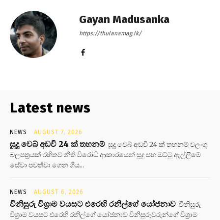
Gayan Madusanka
https://thulanamag.lk/
Latest news
NEWS
AUGUST 7, 2026
සූදු වෙබ් අඩවි 24 ක් තහනම්
සූදු වෙබ් අඩවි 24 ක් තහනම් වලංගු
බලපත්‍රයක් රහිතව නීති විරෝධි ආකාරයෙන් සූදු සහ ඔට්ටු ඇල්ලීමේ
සේවා පවත්වා ගෙන ගිය...
NEWS
AUGUST 6, 2026
විනිසුරු විශ්‍රාම වයසට එරෙහි රනිල්ගේ යෝජනාව
විනිසුරු
විශ්‍රාම වයසට එරෙහි රනිල්ගේ යෝජනාව විනිසුරුවරුන්ගේ විශ්‍රාම