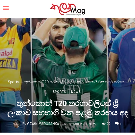
Sports
තුන්කොන් T20 තරගාවලියේ ශ්‍රී ලංකාව සහභාගි වන පළමු තරඟය...
SPORTS
NEWS
තුන්කොන් T20 තරගාවලියේ ශ්‍රී
ලංකාව සහභාගි වන පළමු තරඟය අද
-
By
GAYAN MADUSANKA
27
NOVEMBER 20, 2025
0