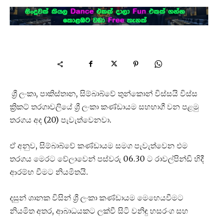
ශ්‍රී ලංකා, පාකිස්තාන, සිම්බාබ්වේ තුන්කොන් විස්සයි විස්ස
ක්‍රිකට් තරගාවලියේ ශ්‍රී ලංකා කණ්ඩායම සහභාගී වන පළමු
තරගය අද (20) පැවැත්වෙනවා.
ඒ අනුව, සිම්බාබ්වේ කණ්ඩායම සමග පැවැත්වෙන එම
තරගය මෙරට වේලාවෙන් පස්වරු 06.30 ට රාවල්පින්ඩි හිදී
ආරම්භ වීමට නියමිතයි.
දසුන් ශානක විසින් ශ්‍රී ලංකා කණ්ඩායම මෙහෙයවීමට
නියමිත අතර, ආබාධයකට ලක්වී සිටි වනිඳු හසරංග සහ