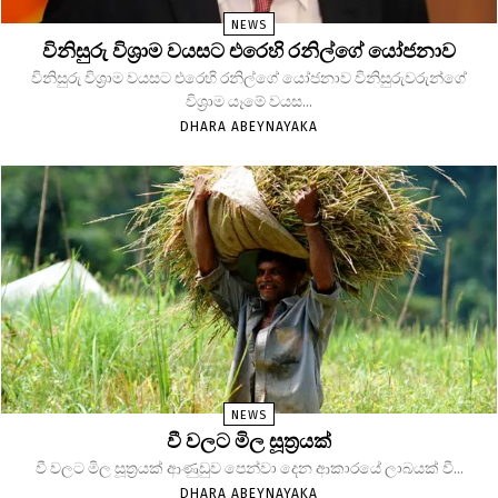
NEWS
විනිසුරු විශ්‍රාම වයසට එරෙහි රනිල්ගේ යෝජනාව
විනිසුරු විශ්‍රාම වයසට එරෙහි රනිල්ගේ යෝජනාව විනිසුරුවරුන්ගේ
විශ්‍රාම යෑමේ වයස...
DHARA ABEYNAYAKA
NEWS
වී වලට මිල සූත්‍රයක්
වී වලට මිල සූත්‍රයක් ආණුඩුව පෙන්වා දෙන ආකාරයේ ලාබයක් වී...
DHARA ABEYNAYAKA