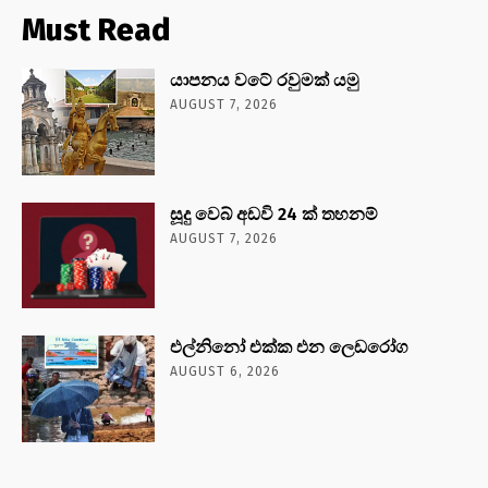
Must Read
යාපනය වටේ රවුමක් යමු
AUGUST 7, 2026
සූදු වෙබ් අඩවි 24 ක් තහනම්
AUGUST 7, 2026
එල්නිනෝ එක්ක එන ලෙඩරෝග
AUGUST 6, 2026