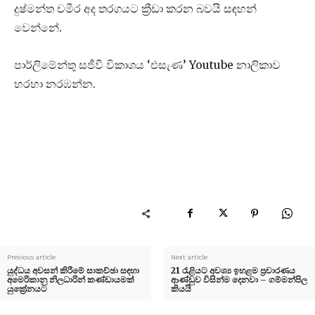
දුෂ්මන්ත චමීර අද තරගයට ක්‍රීඩා කරන බවයි සඳහන්
වෙන්නේ.
පාර්ලිමේන්තු සජීවී විකාශය ‘එසැණ’ Youtube නාලිකාව
හරහා නරඹන්න.
Previous article
Next article
යුද්ධය අවසන් කිරීමේ සාකච්ඡා සඳහා
21 රැළියට අවශ්‍ය ඉහළම ප්‍රචාරණය
අමෙරිකානු නිලධාරින් කණ්ඩායමක්
ආණ්ඩුව විසින්ම දෙනවා – ගම්මන්පිල
යුක්‍රේනයට
කියයි