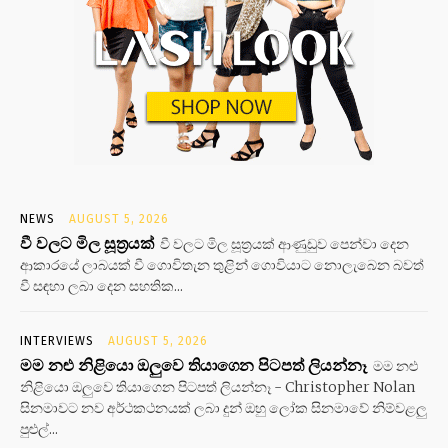
NEWS
AUGUST 5, 2026
වී වලට මිල සූත්‍රයක්
වී වලට මිල සූත්‍රයක් ආණුඩුව පෙන්වා දෙන
ආකාරයේ ලාබයක් වී ගොවිතැන තුළින් ගොවියාට නොලැබෙන බවත්
වී සඳහා ලබා දෙන සහතික...
INTERVIEWS
AUGUST 5, 2026
මම නළු නිළියො ඔලුවෙ තියාගෙන පිටපත් ලියන්නෑ
මම නළු
නිළියො ඔලුවෙ තියාගෙන පිටපත් ලියන්නෑ - Christopher Nolan
සිනමාවට නව අර්ථකථනයක් ලබා දුන් ඔහු ලෝක සිනමාවේ නිම්වළලු
පුළුල්...