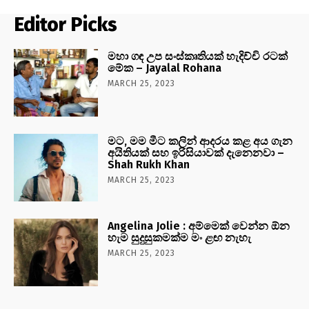
Editor Picks
මහා ගඳ උප සංස්කෘතියක් හැදිච්චි රටක්
මේක – Jayalal Rohana
MARCH 25, 2023
මට, මම මීට කලින් ආදරය කළ අය ගැන
අයිතියක් සහ ඉරිසියාවක් දැනෙනවා –
Shah Rukh Khan
MARCH 25, 2023
Angelina Jolie : අම්මෙක් වෙන්න ඕන
හැම සුදුසුකමක්ම මං ළඟ නැහැ
MARCH 25, 2023