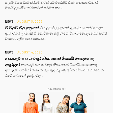
යෑමේ වයස වැඩි කිරීමේ තීරණයට එරෙහිව එ.ජා.ප කෘත්‍යාධිකාරී
මණ්ඩලයේදී යෝජනාවක් සම්මත කර...
NEWS
AUGUST 5, 2026
වී වලට මිල සූත්‍රයක්
වී වලට මිල සූත්‍රයක් ආණුඩුව පෙන්වා දෙන
ආකාරයේ ලාබයක් වී ගොවිතැන තුළින් ගොවියාට නොලැබෙන බවත්
වී සඳහා ලබා දෙන සහතික...
NEWS
AUGUST 4, 2026
නායයෑම් සහ ගංවතුර නිසා පහක් මියයයි දෙදෙනෙකු
අතුරුදන්
නායයෑම් සහ ගංවතුර නිසා පහක් මියයයි දෙදෙනෙකු
අතුරුදන් පසුගිය දින දෙක තුළ ඇද හැලුණු අධික වර්ෂාව හේතුවෙන්
රටේ බොහෝ ප්‍රදේශවල...
- Advertisement -