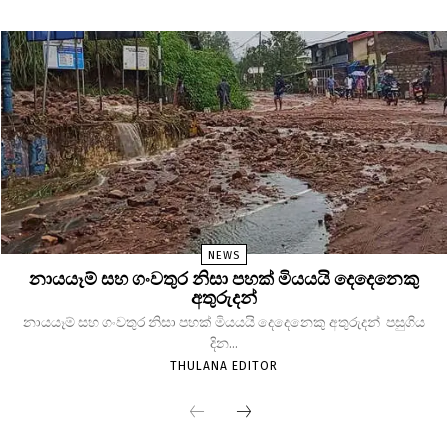
NEWS
නායයෑම් සහ ගංවතුර නිසා පහක් මියයයි දෙදෙනෙකු
අතුරුදන්
නායයෑම් සහ ගංවතුර නිසා පහක් මියයයි දෙදෙනෙකු අතුරුදන් පසුගිය
දින...
THULANA EDITOR