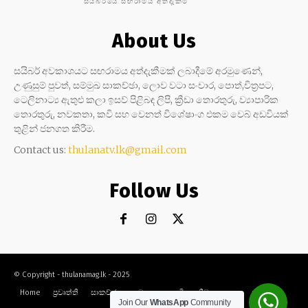
සයිබරයේ සඟරාමය අත්දැකීම
About Us
සයිබර් අවකාශයට සඟරාමය අත්දැකීමක් ලබාදීමේ අරමුණෙන්,
උණුසුම් පුවත්, සම්මුඛ සාකච්ඡා, ලොව වටා සංචාර, පොත්,චිත්‍රපට,
ටෙලිනාට්‍ය ඇතුළු කලා ඉසව් පිළිබඳ ලිපි, ක්‍රීඩා තොරතුරු, ව්‍යාපාරික
තොරතුරු, නවකතා, කවි සහ වෙනත් විශේෂාංග එකම වෙබ් අඩවියක්
තුළින් ජනගත කිරීම.
Contact us:
thulanatv.lk@gmail.com
Follow Us
© Copyright - thulanamag.lk - 2025
Home
ප්‍රවෘත්ති
සාකච්ඡා
නවකතා
කවි
ක්‍රීඩා
කලා
සංචාර
Join Our
WhatsApp
Community