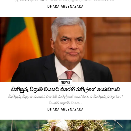
DHARA ABEYNAYAKA
NEWS
විනිසුරු විශ්‍රාම වයසට එරෙහි රනිල්ගේ යෝජනාව
විනිසුරු විශ්‍රාම වයසට එරෙහි රනිල්ගේ යෝජනාව විනිසුරුවරුන්ගේ
විශ්‍රාම යෑමේ වයස...
DHARA ABEYNAYAKA