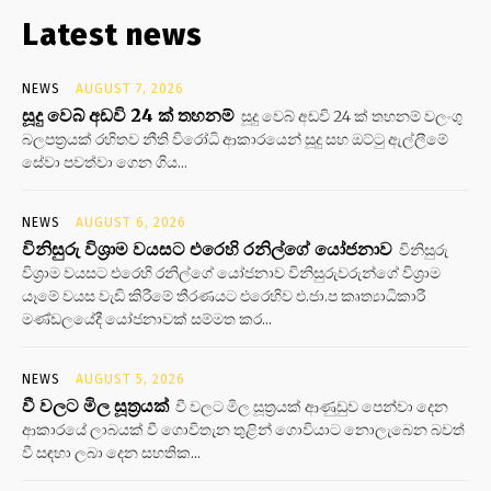
Latest news
NEWS
AUGUST 7, 2026
සූදු වෙබ් අඩවි 24 ක් තහනම්
සූදු වෙබ් අඩවි 24 ක් තහනම් වලංගු
බලපත්‍රයක් රහිතව නීති විරෝධි ආකාරයෙන් සූදු සහ ඔට්ටු ඇල්ලීමේ
සේවා පවත්වා ගෙන ගිය...
NEWS
AUGUST 6, 2026
විනිසුරු විශ්‍රාම වයසට එරෙහි රනිල්ගේ යෝජනාව
විනිසුරු
විශ්‍රාම වයසට එරෙහි රනිල්ගේ යෝජනාව විනිසුරුවරුන්ගේ විශ්‍රාම
යෑමේ වයස වැඩි කිරීමේ තීරණයට එරෙහිව එ.ජා.ප කෘත්‍යාධිකාරී
මණ්ඩලයේදී යෝජනාවක් සම්මත කර...
NEWS
AUGUST 5, 2026
වී වලට මිල සූත්‍රයක්
වී වලට මිල සූත්‍රයක් ආණුඩුව පෙන්වා දෙන
ආකාරයේ ලාබයක් වී ගොවිතැන තුළින් ගොවියාට නොලැබෙන බවත්
වී සඳහා ලබා දෙන සහතික...