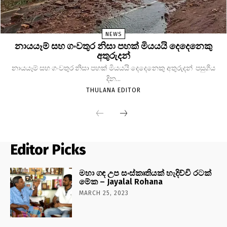
NEWS
නායයෑම් සහ ගංවතුර නිසා පහක් මියයයි දෙදෙනෙකු
අතුරුදන්
නායයෑම් සහ ගංවතුර නිසා පහක් මියයයි දෙදෙනෙකු අතුරුදන් පසුගිය
දින...
THULANA EDITOR
Editor Picks
මහා ගඳ උප සංස්කෘතියක් හැදිච්චි රටක්
මේක – Jayalal Rohana
MARCH 25, 2023