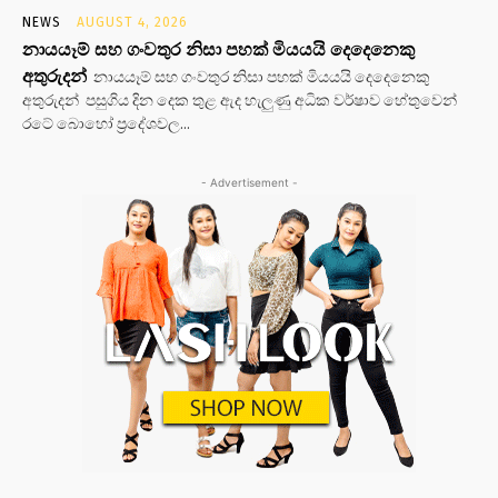
NEWS
AUGUST 4, 2026
නායයෑම් සහ ගංවතුර නිසා පහක් මියයයි දෙදෙනෙකු
අතුරුදන්
නායයෑම් සහ ගංවතුර නිසා පහක් මියයයි දෙදෙනෙකු
අතුරුදන් පසුගිය දින දෙක තුළ ඇද හැලුණු අධික වර්ෂාව හේතුවෙන්
රටේ බොහෝ ප්‍රදේශවල...
- Advertisement -