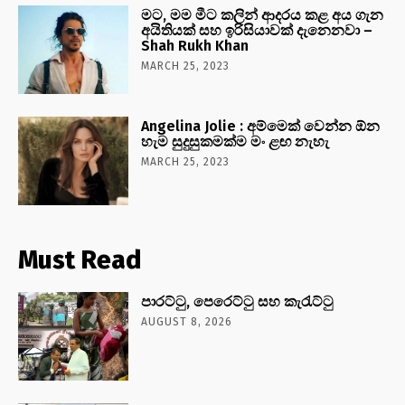
මට, මම මීට කලින් ආදරය කළ අය ගැන
අයිතියක් සහ ඉරිසියාවක් දැනෙනවා –
Shah Rukh Khan
MARCH 25, 2023
Angelina Jolie : අම්මෙක් වෙන්න ඕන
හැම සුදුසුකමක්ම මං ළඟ නැහැ
MARCH 25, 2023
Must Read
පාරට්ටු, පෙරෙට්ටු සහ කැරැට්ටු
AUGUST 8, 2026