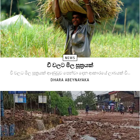
NEWS
වී වලට මිල සූත්‍රයක්
වී වලට මිල සූත්‍රයක් ආණුඩුව පෙන්වා දෙන ආකාරයේ ලාබයක් වී...
DHARA ABEYNAYAKA