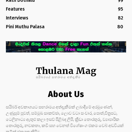
Rath Dothalu
99
Features
95
Interviews
82
Pini Muthu Palasa
80
Thulana Mag
සයිබරයේ සඟරාමය අත්දැකීම
About Us
සයිබර් අවකාශයට සඟරාමය අත්දැකීමක් ලබාදීමේ අරමුණෙන්,
උණුසුම් පුවත්, සම්මුඛ සාකච්ඡා, ලොව වටා සංචාර, පොත්,චිත්‍රපට,
ටෙලිනාට්‍ය ඇතුළු කලා ඉසව් පිළිබඳ ලිපි, ක්‍රීඩා තොරතුරු, ව්‍යාපාරික
තොරතුරු, නවකතා, කවි සහ වෙනත් විශේෂාංග එකම වෙබ් අඩවියක්
තුළින් ජනගත කිරීම.