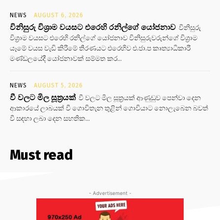
NEWS
AUGUST 6, 2026
විනිසුරු විශ්‍රාම වයසට එරෙහි රනිල්ගේ යෝජනාව
විනිසුරු
විශ්‍රාම වයසට එරෙහි රනිල්ගේ යෝජනාව විනිසුරුවරුන්ගේ විශ්‍රාම
යෑමේ වයස වැඩි කිරීමේ තීරණයට එරෙහිව එ.ජා.ප කෘත්‍යාධිකාරී
මණ්ඩලයේදී යෝජනාවක් සම්මත කර...
NEWS
AUGUST 5, 2026
වී වලට මිල සූත්‍රයක්
වී වලට මිල සූත්‍රයක් ආණුඩුව පෙන්වා දෙන
ආකාරයේ ලාබයක් වී ගොවිතැන තුළින් ගොවියාට නොලැබෙන බවත්
වී සඳහා ලබා දෙන සහතික...
Must read
- Advertisement -