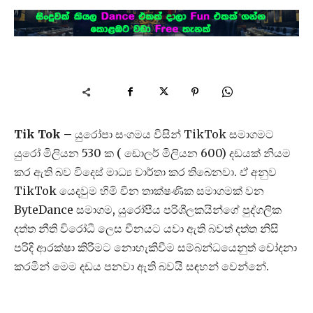
Tik Tok –
යුරෝපා සංගමය විසින් TikTok සමාගමට
යුරෝ මිලියන 530 ක ( ඩොලර් මිලියන 600) දඩයක් නියම
කර ඇති බව විදෙස් මාධ්‍ය වාර්තා කර තිබෙනවා. ඒ අනුව
TikTok යෙදවුම හිමි චීන තාක්ෂණික සමාගමක් වන
ByteDance සමාගම, යුරෝපීය පරිශීලකයින්ගේ පුද්ගලික
දත්ත නීති විරෝධී ලෙස චීනයට යවා ඇති බවත් දත්ත නිසි
පරිදි ආරක්ෂා කිරීමට නොහැකිවීම සම්බන්ධයෙනුත් චෝදනා
කරමින් මෙම දඩය පනවා ඇති බවයි සඳහන් වෙන්නේ.