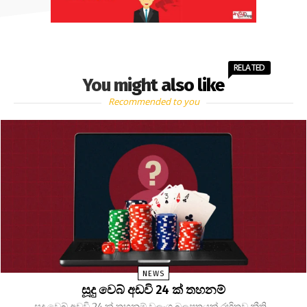
RELATED
You might also like
Recommended to you
NEWS
සූදු වෙබ් අඩවි 24 ක් තහනම්
සූදු වෙබ් අඩවි 24 ක් තහනම් වලංගු බලපත්‍රයක් රහිතව නීති...