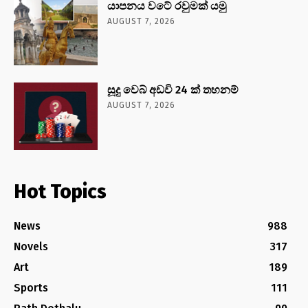
යාපනය වටේ රවුමක් යමු
AUGUST 7, 2026
සූදු වෙබ් අඩවි 24 ක් තහනම්
AUGUST 7, 2026
Hot Topics
News
988
Novels
317
Art
189
Sports
111