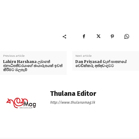
Previous article
Next article
Lahiru Harshana ලබාගත්
Dan Priyasad ඩෑන් ඝාතනයේ
ජනාධිපතිවරයාගේ ඡායාරූපයක් ඉවත්
වෙඩික්කරු අත්අඩංගුවට
කිරීමට බලපෑම්
Thulana Editor
http://www.thulanamag.lk