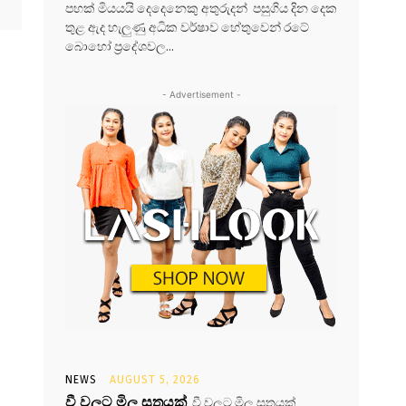
පහක් මියයයි දෙදෙනෙකු අතුරුදන් පසුගිය දින දෙක
තුළ ඇද හැලුණු අධික වර්ෂාව හේතුවෙන් රටේ
බොහෝ ප්‍රදේශවල...
- Advertisement -
NEWS
AUGUST 5, 2026
වී වලට මිල සූත්‍රයක්
වී වලට මිල සූත්‍රයක්