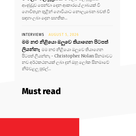
ආණුඩුව පෙන්වා දෙන ආකාරයේ ලාබයක් වී
ගොවිතැන තුළින් ගොවියාට නොලැබෙන බවත් වී
සඳහා ලබා දෙන සහතික...
INTERVIEWS
AUGUST 5, 2026
මම නළු නිළියො ඔලුවෙ තියාගෙන පිටපත්
ලියන්නෑ
මම නළු නිළියො ඔලුවෙ තියාගෙන
පිටපත් ලියන්නෑ - Christopher Nolan සිනමාවට
නව අර්ථකථනයක් ලබා දුන් ඔහු ලෝක සිනමාවේ
නිම්වළලු පුළුල්...
Must read