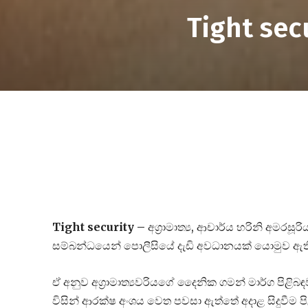
Tight sec
Tight security –
අග්‍රාමාත්‍ය, ආචාර්ය හරිනි අම
සම්බන්ධයෙන් පොලීසියේ දැඩි අවධානයක් යොමුව ඇති
ඒ අනුව අග්‍රාමාත්‍යවරියගේ දෛනික ගමන් මාර්ග පිළි
විසින් ආරක්ෂ අංශය වෙත පවසා ඇත්තේ අදාළ සිදුවීම පි