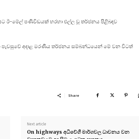
වියට ඊ-මේල් පණිවිඩයක් හරහා එල්ල වූ තර්ජනය පිළිබඳව
ා පැවසුවේ අදාළ මරණීය තර්ජනය සම්බන්ධයෙන් මේ වන විටත්
Share
Next article
On highways අධිවේගී මාර්ගවල ධාවනය වන