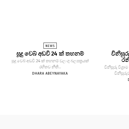
NEWS
සූදු වෙබ් අඩවි 24 ක් තහනම්
විනිසුර
රන
සූදු වෙබ් අඩවි 24 ක් තහනම් වලංගු බලපත්‍රයක්
රහිතව නීති...
විනිසුරු විශ
විනිසුරු
DHARA ABEYNAYAKA