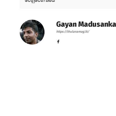
වෙනුවෙන් තමයි
Gayan Madusank
https://thulanamag.lk/