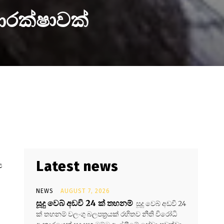
 ආරක්ෂාවක්
Latest news
ය
NEWS
AUGUST 7, 2026
සූදු වෙබ් අඩවි 24 ක් තහනම්
සූදු වෙබ් අඩවි 24
ක් තහනම් වලංගු බලපත්‍රයක් රහිතව නීති විරෝධි