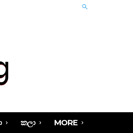
ා
කලා
MORE