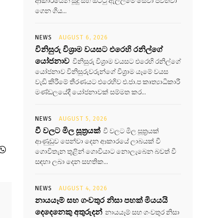
ආකාරයෙන් සූදු සහ ඔට්ටු ඇල්ලීමේ සේවා පවත්වා
ගෙන ගිය...
NEWS
AUGUST 6, 2026
විනිසුරු විශ්‍රාම වයසට එරෙහි රනිල්ගේ
යෝජනාව
විනිසුරු විශ්‍රාම වයසට එරෙහි රනිල්ගේ
යෝජනාව විනිසුරුවරුන්ගේ විශ්‍රාම යෑමේ වයස
වැඩි කිරීමේ තීරණයට එරෙහිව එ.ජා.ප කෘත්‍යාධිකාරී
මණ්ඩලයේදී යෝජනාවක් සම්මත කර...
NEWS
AUGUST 5, 2026
වී වලට මිල සූත්‍රයක්
වී වලට මිල සූත්‍රයක්
ආණුඩුව පෙන්වා දෙන ආකාරයේ ලාබයක් වී
ගොවිතැන තුළින් ගොවියාට නොලැබෙන බවත් වී
සඳහා ලබා දෙන සහතික...
NEWS
AUGUST 4, 2026
නායයෑම් සහ ගංවතුර නිසා පහක් මියයයි
දෙදෙනෙකු අතුරුදන්
නායයෑම් සහ ගංවතුර නිසා