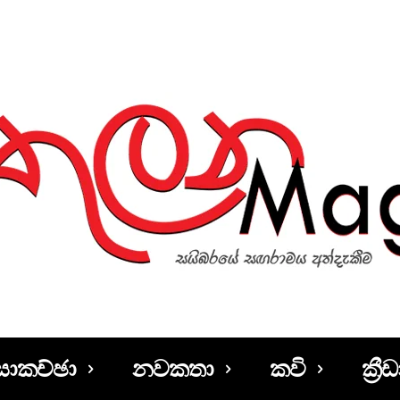
සාකච්ඡා
නවකතා
කවි
ක්‍රීඩ