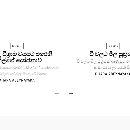
NEWS
NEWS
ු විශ්‍රාම වයසට එරෙහි
වී වලට මිල සූත්‍ර
ිල්ගේ යෝජනාව
වී වලට මිල සූත්‍රයක් ආණුඩුව
ආකාරයේ ලාබයක් වී.
්‍රාම වයසට එරෙහි රනිල්ගේ යෝජනාව
වරුන්ගේ විශ්‍රාම යෑමේ වයස...
DHARA ABEYNAYAK
DHARA ABEYNAYAKA