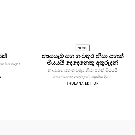
NEWS
යක්
නායයෑම් සහ ගංවතුර නිසා පහක්
මියයයි දෙදෙනෙකු අතුරුදන්
 පෙන්වා දෙන
..
නායයෑම් සහ ගංවතුර නිසා පහක් මියයයි
දෙදෙනෙකු අතුරුදන් පසුගිය දින...
A
THULANA EDITOR