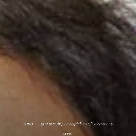
News
Tight security - අගමැතිනියට දැඩි ආරක්ෂාවක්
NEWS