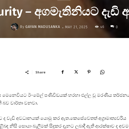
urity – අගමැතිනියට දැඩි
-
By
GAYAN MADUSANKA
46
MAY 21, 2025
0
Share
රසූරිය මෙනෙවියට ඊ-මේල් පණිවිඩයක් හරහා එල්ල වූ මරණීය තර්ජන
 බව වාර්තා වනවා.
බඳව ද වැඩි අවධානයක් යොමු කර ඇත.කෙසේවෙතත් අග්‍රාමාත්‍යවරිය
ළිබඳ නිසි සොයා බැලීමක් සිදුකර දැනට ලබාදී ඇති ආරක්ෂාව ද අවම