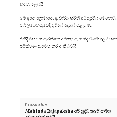
කරන ලෙසයි.
මේ අතර අග්‍රාමාත්‍ය, ආචාර්ය හරිනි අමරසූරිය මෙනෙ
පාර්ලිමේන්තුවේදී ද ඊයේ අදහස් පළ වුණා.
එහිදී මහජන ආරක්ෂක අමාත්‍ය ආනන්ද විජේපාල මහත
පරීක්ෂණ ආරම්භ කර ඇති බවයි.
Previous article
Mahinda Rajapaksha අපි යුද්ධ කරේ සාමය