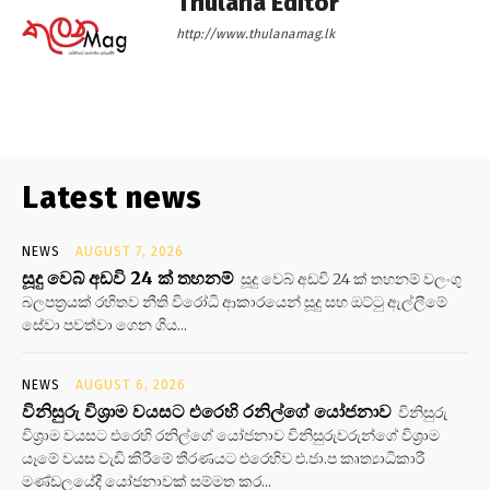
Thulana Editor
http://www.thulanamag.lk
Latest news
NEWS
AUGUST 7, 2026
සූදු වෙබ් අඩවි 24 ක් තහනම්
සූදු වෙබ් අඩවි 24 ක් තහනම් වලංගු
බලපත්‍රයක් රහිතව නීති විරෝධි ආකාරයෙන් සූදු සහ ඔට්ටු ඇල්ලීමේ
සේවා පවත්වා ගෙන ගිය...
NEWS
AUGUST 6, 2026
විනිසුරු විශ්‍රාම වයසට එරෙහි රනිල්ගේ යෝජනාව
විනිසුරු
විශ්‍රාම වයසට එරෙහි රනිල්ගේ යෝජනාව විනිසුරුවරුන්ගේ විශ්‍රාම
යෑමේ වයස වැඩි කිරීමේ තීරණයට එරෙහිව එ.ජා.ප කෘත්‍යාධිකාරී
මණ්ඩලයේදී යෝජනාවක් සම්මත කර...