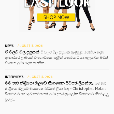
NEWS
AUGUST 5, 2026
වී වලට මිල සූත්‍රයක්
වී වලට මිල සූත්‍රයක් ආණුඩුව පෙන්වා දෙන
ආකාරයේ ලාබයක් වී ගොවිතැන තුළින් ගොවියාට නොලැබෙන බවත්
වී සඳහා ලබා දෙන සහතික...
INTERVIEWS
AUGUST 5, 2026
මම නළු නිළියො ඔලුවෙ තියාගෙන පිටපත් ලියන්නෑ
මම නළු
නිළියො ඔලුවෙ තියාගෙන පිටපත් ලියන්නෑ - Christopher Nolan
සිනමාවට නව අර්ථකථනයක් ලබා දුන් ඔහු ලෝක සිනමාවේ නිම්වළලු
පුළුල්...