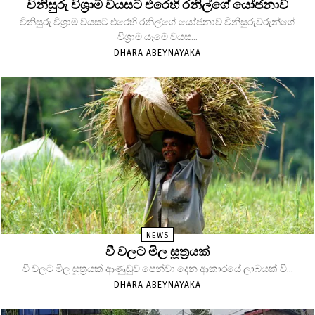
විනිසුරු විශ්‍රාම වයසට එරෙහි රනිල්ගේ යෝජනාව
විනිසුරු විශ්‍රාම වයසට එරෙහි රනිල්ගේ යෝජනාව විනිසුරුවරුන්ගේ
විශ්‍රාම යෑමේ වයස...
DHARA ABEYNAYAKA
NEWS
වී වලට මිල සූත්‍රයක්
වී වලට මිල සූත්‍රයක් ආණුඩුව පෙන්වා දෙන ආකාරයේ ලාබයක් වී...
DHARA ABEYNAYAKA