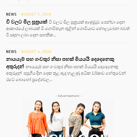
NEWS
AUGUST 5, 2026
වී වලට මිල සූත්‍රයක්
වී වලට මිල සූත්‍රයක් ආණුඩුව පෙන්වා දෙන
ආකාරයේ ලාබයක් වී ගොවිතැන තුළින් ගොවියාට නොලැබෙන බවත්
වී සඳහා ලබා දෙන සහතික...
NEWS
AUGUST 4, 2026
නායයෑම් සහ ගංවතුර නිසා පහක් මියයයි දෙදෙනෙකු
අතුරුදන්
නායයෑම් සහ ගංවතුර නිසා පහක් මියයයි දෙදෙනෙකු
අතුරුදන් පසුගිය දින දෙක තුළ ඇද හැලුණු අධික වර්ෂාව හේතුවෙන්
රටේ බොහෝ ප්‍රදේශවල...
- Advertisement -