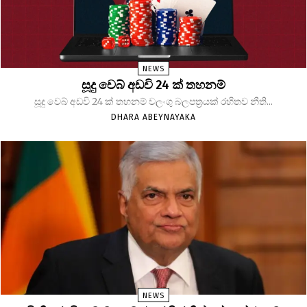
NEWS
සූදු වෙබ් අඩවි 24 ක් තහනම්
සූදු වෙබ් අඩවි 24 ක් තහනම් වලංගු බලපත්‍රයක් රහිතව නීති...
DHARA ABEYNAYAKA
NEWS