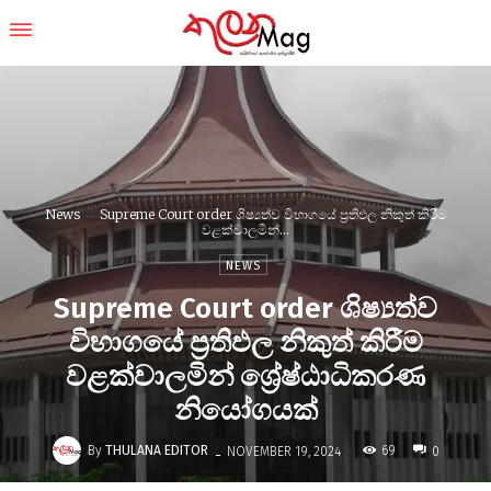
News
Supreme Court order ශිෂ්‍යත්ව විභාගයේ ප්‍රතිඵල නිකුත් කිරීම
වළක්වාලමින්...
NEWS
Supreme Court order ශිෂ්‍යත්ව
විභාගයේ ප්‍රතිඵල නිකුත් කිරීම
වළක්වාලමින් ශ්‍රේෂ්ඨාධිකරණ
නියෝගයක්
-
By
THULANA EDITOR
69
NOVEMBER 19, 2024
0