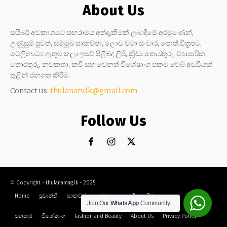
About Us
සයිබර් අවකාශයට සඟරාමය අත්දැකීමක් ලබාදීමේ අරමුණෙන්,
උණුසුම් පුවත්, සම්මුඛ සාකච්ඡා, ලොව වටා සංචාර, පොත්,චිත්‍රපට,
ටෙලිනාට්‍ය ඇතුළු කලා ඉසව් පිළිබඳ ලිපි, ක්‍රීඩා තොරතුරු, ව්‍යාපාරික
තොරතුරු, නවකතා, කවි සහ වෙනත් විශේෂාංග එකම වෙබ් අඩවියක්
තුළින් ජනගත කිරීම.
Contact us:
thulanatv.lk@gmail.com
Follow Us
© Copyright - thulanamag.lk - 2025
Home
ප්‍රවෘත්ති
සාකච්ඡා
නවකතා
කවි
ක්‍රීඩා
කලා
සංචාර
Join Our
WhatsApp
Community
ව්‍යාපාර
විශේෂාංග
Fashion and Beauty
About Us
Privacy Policy