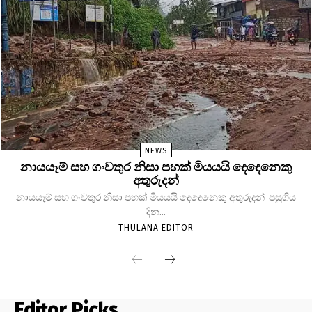
NEWS
නායයෑම් සහ ගංවතුර නිසා පහක් මියයයි දෙදෙනෙකු
අතුරුදන්
නායයෑම් සහ ගංවතුර නිසා පහක් මියයයි දෙදෙනෙකු අතුරුදන් පසුගිය
දින...
THULANA EDITOR
Editor Picks