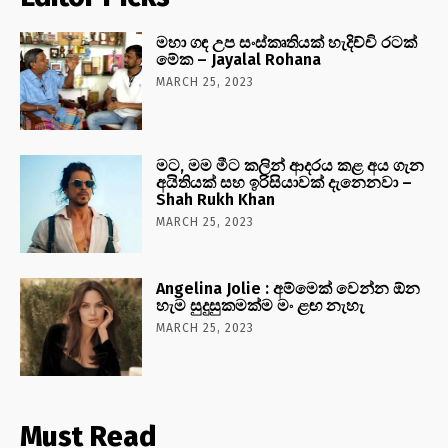
මහා ගඳ උප සංස්කෘතියක් හැදිච්චි රටක්
මේක – Jayalal Rohana
MARCH 25, 2023
මට, මම මීට කලින් ආදරය කළ අය ගැන
අයිතියක් සහ ඉරිසියාවක් දැනෙනවා –
Shah Rukh Khan
MARCH 25, 2023
Angelina Jolie : අම්මෙක් වෙන්න ඕන
හැම සුදුසුකමක්ම මං ළඟ නැහැ
MARCH 25, 2023
Must Read