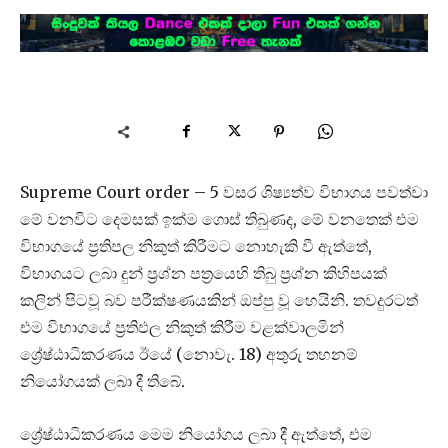
Supreme Court order – 5 වසර ශිෂ්‍යත්ව විභාගය පවත්වා
මේ වනවිට දෙමසක් ඉක්ම ගොස් තිබුණද, මේ වනතෙක් එම
විභාගයේ ප්‍රතිපල නිකුත් කිරීමට නොහැකි වී ඇත්තේ,
විභාගයට ලබා දුන් ප්‍රශ්න පත්‍රයෙහි තිබු ප්‍රශ්න කිහිපයක්
කලින් පිටවූ බව පරීක්ෂණයකින් ඔප්පු වූ හෙයිනි. තවදුරටත්
එම විභාගයේ ප්‍රතිඵල නිකුත් කිරීම වළක්වාලමින්
ශ්‍රේෂ්ඨාධිකරණය ඊයේ (නොවැ. 18) අතුරු තහනම්
නියෝගයක් ලබා දී තිබේ.
ශ්‍රේෂ්ඨාධිකරණය මෙම නියෝගය ලබා දී ඇත්තේ, එම