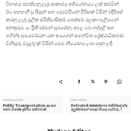
විභාගය පවත්වනු ලැබූ ආකාරය අභියෝගයට ලක් කරමින්
ඊට සහභාගී වූ සිසුන් සහ දෙමව්පියන් පිරිසක් විසින් ඉදිරිපත්
කරනු ලැබූ මූලික අයිතිවාසිකම් පෙත්සම් සලකා බැලීමෙන්
අනතුරුව ය. ප්‍රීති පද්මන් සූරසේන, අචල වෙංගප්පුලි සහ
මහින්ද සමයවර්ධන යන අයගෙන් සමන්විත ශ්‍රේෂ්ඨාධිකරණ
විනිසුරු මඩුල්ලක් විසින් මෙම නියෝගය ලබා දෙන ලදී.
Previous article
Next article
Public Transportation අද සහ
Defeated ministers මහින්දානන්ද
හෙට විශේෂ දුම්රිය සේවාවක්
අලුත්ගමගේ ගෙදර ගියාද යැව්වද..?