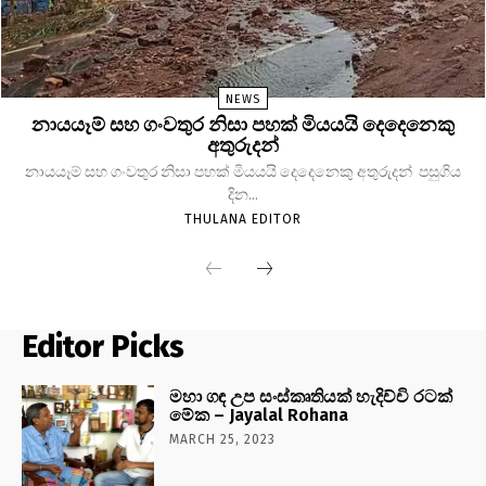
NEWS
නායයෑම් සහ ගංවතුර නිසා පහක් මියයයි දෙදෙනෙකු
අතුරුදන්
නායයෑම් සහ ගංවතුර නිසා පහක් මියයයි දෙදෙනෙකු අතුරුදන් පසුගිය
දින...
THULANA EDITOR
Editor Picks
මහා ගඳ උප සංස්කෘතියක් හැදිච්චි රටක්
මේක – Jayalal Rohana
MARCH 25, 2023