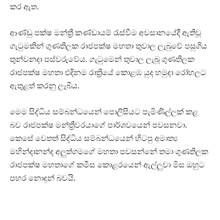
කර ඇත.
ආණ්ඩු පක්ෂ මන්ත්‍රී කණ්ඩායම් රැස්වීම අවසානයේදී ඇතිවූ
ගැටුමකින් ගුණතිලක රාජපක්ෂ මහතා තුවාල ලැබුවේ පසුගිය
තුන්වනදා පස්වරුවේය. ගැටුමෙන් තුවාල ලැබූ ගුණතිලක
රාජපක්ෂ මහතා එදිනම රාත්‍රියේ කොළඹ යුද හමුදා රෝහලට
ඇතුළත් කරනු ලැබීය.
මෙම සිද්ධිය සම්බන්ධයෙන් පොලිසියට පැමිණිල්ලක් කළ
බව රාජපක්ෂ මන්ත්‍රීවරයාගේ පාර්ශවයෙන් පවසනවා.
කෙසේ වෙතත් සිද්ධිය සම්බන්ධයෙන් හිටපු අමාත්‍ය
මහින්දානන්ද අලුත්ගමගේ මහතා පවසන්නේ තමා ගුණතිලක
රාජපක්ෂ මහතාගේ කමීස කොළරයෙන් ඇල්ලුවා මිස ඔහුට
පහර නොදුන් බවයි.