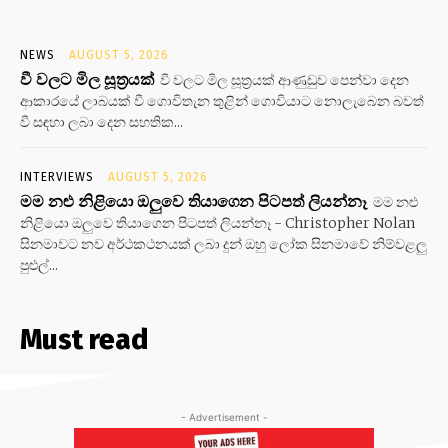
NEWS
AUGUST 5, 2026
වී වලට මිල සූත්‍රයක්
වී වලට මිල සූත්‍රයක් ආණුඩුව පෙන්වා දෙන
ආකාරයේ ලාබයක් වී ගොවිතැන තුළින් ගොවියාට නොලැබෙන බවත්
වී සඳහා ලබා දෙන සහතික...
INTERVIEWS
AUGUST 5, 2026
මම නළු නිළියො ඔලුවෙ තියාගෙන පිටපත් ලියන්නෑ
මම නළු
නිළියො ඔලුවෙ තියාගෙන පිටපත් ලියන්නෑ - Christopher Nolan
සිනමාවට නව අර්ථකථනයක් ලබා දුන් ඔහු ලෝක සිනමාවේ නිම්වළලු
පුළුල්...
Must read
- Advertisement -