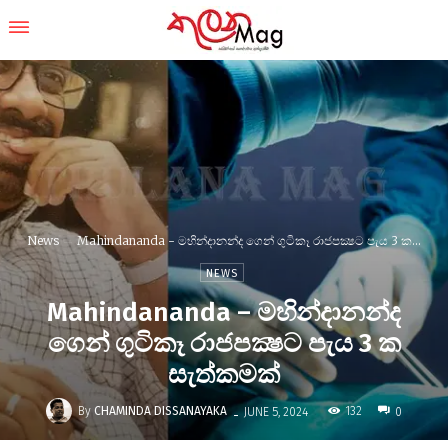
News
Mahindananda - මහින්දානන්ද ගෙන් ගුටිකෑ රාජපක්‍ෂට පැය 3 ක...
NEWS
Mahindananda – මහින්දානන්ද
ගෙන් ගුටිකෑ රාජපක්‍ෂට පැය 3 ක
සැත්කමක්
-
By
CHAMINDA DISSANAYAKA
132
JUNE 5, 2024
0