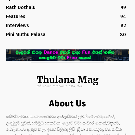
Rath Dothalu
99
Features
94
Interviews
82
Pini Muthu Palasa
80
Thulana Mag
සයිබරයේ සඟරාමය අත්දැකීම
About Us
සයිබර් අවකාශයට සඟරාමය අත්දැකීමක් ලබාදීමේ අරමුණෙන්,
උණුසුම් පුවත්, සම්මුඛ සාකච්ඡා, ලොව වටා සංචාර, පොත්,චිත්‍රපට,
ටෙලිනාට්‍ය ඇතුළු කලා ඉසව් පිළිබඳ ලිපි, ක්‍රීඩා තොරතුරු, ව්‍යාපාරික