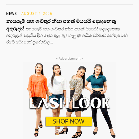
NEWS
AUGUST 4, 2026
නායයෑම් සහ ගංවතුර නිසා පහක් මියයයි දෙදෙනෙකු
අතුරුදන්
නායයෑම් සහ ගංවතුර නිසා පහක් මියයයි දෙදෙනෙකු
අතුරුදන් පසුගිය දින දෙක තුළ ඇද හැලුණු අධික වර්ෂාව හේතුවෙන්
රටේ බොහෝ ප්‍රදේශවල...
- Advertisement -