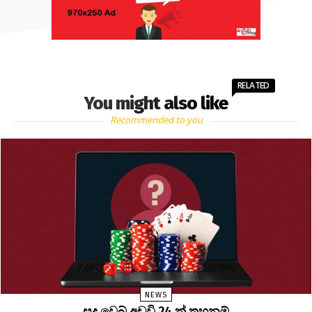
RELATED
You might also like
Recommended to you
NEWS
සූදු වෙබ් අඩවි 24 ක් තහනම්