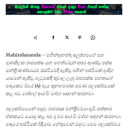
Mahindananda – මහින්දානන්ද අලුත්ගමගේ සහ
ගුණතිලක රාජපක්ෂ යන මහත්වරුන් අතර ආණ්ඩු පක්ෂ
මන්ත්‍රී කණ්ඩායම් රැස්වීමේදී ඇතිවූ බහින් බස්වීමක් දුරදිග
යාමෙන් ඇතිවූ ගැටුමකදී තුවාල ලැබූ රාජපක්ෂ මහතාගේ
පාදයකට ඊයේ (4) පැය තුනහමාරක පමණ ශල්‍යකර්මයක්
කළ බව රෝහල් ආරංචි මාර්ග සඳහන් කරනවා.
ශල්‍යකර්මයෙන් පසුව රාජපක්‍ෂ මන්ත්‍රීවරයා දැඩි සත්කාර
ඒකකයට යොමු කළ බව ද එම ආරංචි මාර්ග සඳහන් කරනවා.
පාදයේ අස්ථියක් බිඳීයාම හේතුවෙන් ඔහුට මෙම ශල්‍යකර්මය