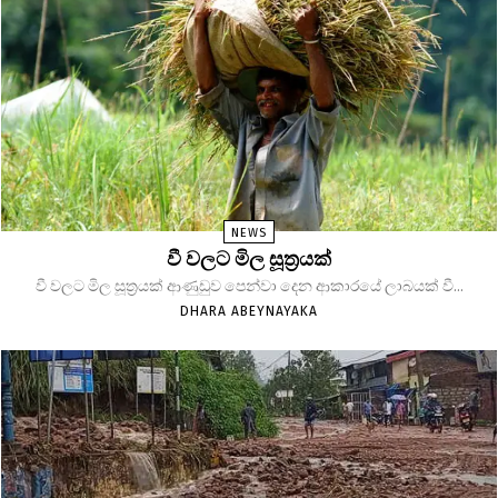
NEWS
වී වලට මිල සූත්‍රයක්
වී වලට මිල සූත්‍රයක් ආණුඩුව පෙන්වා දෙන ආකාරයේ ලාබයක් වී...
DHARA ABEYNAYAKA