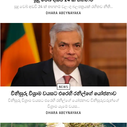
සූදු වෙබ් අඩවි 24 ක් තහනම් වලංගු බලපත්‍රයක් රහිතව නීති...
DHARA ABEYNAYAKA
NEWS
විනිසුරු විශ්‍රාම වයසට එරෙහි රනිල්ගේ යෝජනාව
විනිසුරු විශ්‍රාම වයසට එරෙහි රනිල්ගේ යෝජනාව විනිසුරුවරුන්ගේ
විශ්‍රාම යෑමේ වයස...
DHARA ABEYNAYAKA