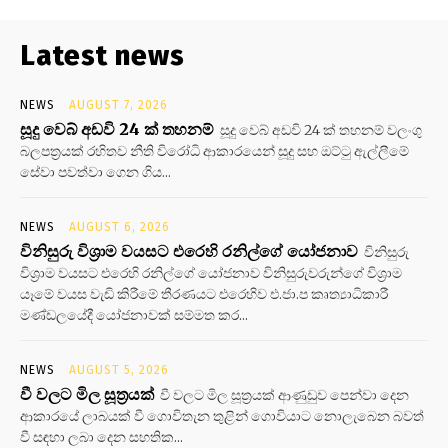
Latest news
NEWS
AUGUST 7, 2026
සූදු වෙබ් අඩවි 24 ක් තහනම්
සූදු වෙබ් අඩවි 24 ක් තහනම් වලංගු
බලපත්‍රයක් රහිතව නීති විරෝධි ආකාරයෙන් සූදු සහ ඔට්ටු ඇල්ලීමේ
සේවා පවත්වා ගෙන ගිය...
NEWS
AUGUST 6, 2026
විනිසුරු විශ්‍රාම වයසට එරෙහි රනිල්ගේ යෝජනාව
විනිසුරු
විශ්‍රාම වයසට එරෙහි රනිල්ගේ යෝජනාව විනිසුරුවරුන්ගේ විශ්‍රාම
යෑමේ වයස වැඩි කිරීමේ තීරණයට එරෙහිව එ.ජා.ප කෘත්‍යාධිකාරී
මණ්ඩලයේදී යෝජනාවක් සම්මත කර...
NEWS
AUGUST 5, 2026
වී වලට මිල සූත්‍රයක්
වී වලට මිල සූත්‍රයක් ආණුඩුව පෙන්වා දෙන
ආකාරයේ ලාබයක් වී ගොවිතැන තුළින් ගොවියාට නොලැබෙන බවත්
වී සඳහා ලබා දෙන සහතික...