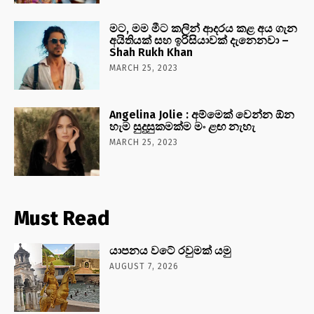
මට, මම මීට කලින් ආදරය කළ අය ගැන
අයිතියක් සහ ඉරිසියාවක් දැනෙනවා –
Shah Rukh Khan
MARCH 25, 2023
Angelina Jolie : අම්මෙක් වෙන්න ඕන
හැම සුදුසුකමක්ම මං ළඟ නැහැ
MARCH 25, 2023
Must Read
යාපනය වටේ රවුමක් යමු
AUGUST 7, 2026