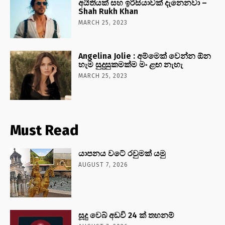
අයිතියක් සහ ඉරිසියාවක් දැනෙනවා –
Shah Rukh Khan
MARCH 25, 2023
Angelina Jolie : අම්මෙක් වෙන්න ඕන
හැම සුදුසුකමක්ම මං ළඟ නැහැ
MARCH 25, 2023
Must Read
යාපනය වටේ රවුමක් යමු
AUGUST 7, 2026
සූදු වෙබ් අඩවි 24 ක් තහනම්