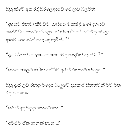
ඔහු කීවේ අත රැඳි ඔරලෝසුවේ වෙලාව බලමිනි.
“දහයට එනවා කිව්වට…පස්සෙ මතක් වුණේ දහයට
කෝච්චිය යනවා කියලා…ඒ නිසා ටිකක් පරක්කු වෙලා
ආවේ…ගොඩක් වෙලාද ඇවිත්…?”
“දැන් ටිකක් වෙලා…කොහොමද ගෙදරින් ආවේ…?”
“ඉස්කෝලෙට ගිහින් අස්වීම අරන් එන්නම් කියලා…”
ඔහු දෑස් උඩ රන්දා මදෙස බැලුවේ දඟකාර සිනහවක් මුව මත
රඳවාගෙනය.
“ඉතින් අද බදාදා නෙවේනේ…”
“අම්මට ඒක ගානක් නැහැ…”