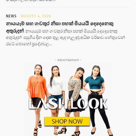
NEWS
AUGUST 4, 2026
නායයෑම් සහ ගංවතුර නිසා පහක් මියයයි දෙදෙනෙකු
අතුරුදන්
නායයෑම් සහ ගංවතුර නිසා පහක් මියයයි දෙදෙනෙකු
අතුරුදන් පසුගිය දින දෙක තුළ ඇද හැලුණු අධික වර්ෂාව හේතුවෙන්
රටේ බොහෝ ප්‍රදේශවල...
- Advertisement -