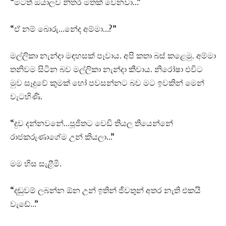
“මටත් ඔයාලව නිතර මතක් වෙනවා…”
“ඒ නම් බොරු…නේද අම්මා…?”
මල්ලිකා නැන්දා මඳහසක් පෑවාය. අපි කතා බස් කළෙමු. අම්මා
තනිවම සිටින බව මල්ලිකා නැන්දා කීවාය. නිරෝෂා එවිට
මුව සෑදුවේ කුමක් හෝ පවසන්නට බව මට ඉවකින් මෙන්
වැටහිණි.
“දුව දන්නවනේ…පූජිතට වෙඩි තියල තියෙන්නේ
රාජකරුණාගේම උන් කියලා…”
මම හිස සැළීමි.
“දඬුවම් ලබන්න ඕන උන් ඉතින් ජීවතුන් අතර නැති එකයි
වැඩේ…”