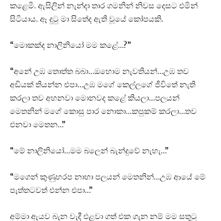
කළෙමි. ඇසිලින් නැන්දා තාර ගමනින් නිවස දෙසට එමින්
සිටියාය. ඈ දුටු මා සිතේද ඇති වූයේ කෝපයකි.
“මොකක්ද නාලිනියෝ මම කළේ…?”
“අනේ උඹ තොත්ත බබා…ඔහොම නැවතියන්…උඹ තව
අඩියක් තියන්න එපා…උඹ මගේ කෙල්ලගේ ජීවිතේ නැති
කරලා තව අහනවා මොනවද කළේ කියලා…පලයන්
මෙතනින් මගේ කොසු පාර නොකා…කපුකම් කරලා…තව
එනවා මෙතන…”
“මේ නාලිනියෝ…මම බලෙන් බැන්දුවේ නැහැ…”
“මගෙන් කුණුහරප නාහා පලයන් මෙතනින්…උඹ ආයේ මේ
පැත්තටවත් එන්න එපා…”
අම්මා ඇයව බැන වැදී එළවා ගත් එක ගැන නම් මම සතුටු