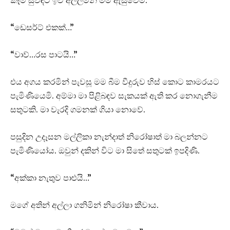
“ඩෙසර්ට් එකක්…”
“වාව්…රස පාටයි…”
එය අගය කරමින් පැවසූ මම බීම වීදුරුව හිස් කොට කාමරයට
පැමිණියෙමි. අම්මා මා පිළිබඳව සැකයක් ඇති කර නොගැනීම
සතුටකි. මා වැරදි ගමනක් ගියා නොවේ.
පසුදින උදෑසන මල්ලිකා නැන්දාත් නිරෝෂාත් මා බලන්නට
පැමිණියෝය. ඔවුන් දකින් විට මා සිතේ සතුටක් ඉපදිණි.
“අක්කා නැතුව පාළුයි…”
මගේ අතින් අල්ලා ගනිමින් නිරෝෂා කීවාය.