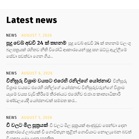
Latest news
NEWS
AUGUST 7, 2026
සූදු වෙබ් අඩවි 24 ක් තහනම්
සූදු වෙබ් අඩවි 24 ක් තහනම් වලංගු
බලපත්‍රයක් රහිතව නීති විරෝධි ආකාරයෙන් සූදු සහ ඔට්ටු ඇල්ලීමේ
සේවා පවත්වා ගෙන ගිය...
NEWS
AUGUST 6, 2026
විනිසුරු විශ්‍රාම වයසට එරෙහි රනිල්ගේ යෝජනාව
විනිසුරු
විශ්‍රාම වයසට එරෙහි රනිල්ගේ යෝජනාව විනිසුරුවරුන්ගේ විශ්‍රාම
යෑමේ වයස වැඩි කිරීමේ තීරණයට එරෙහිව එ.ජා.ප කෘත්‍යාධිකාරී
මණ්ඩලයේදී යෝජනාවක් සම්මත කර...
NEWS
AUGUST 5, 2026
වී වලට මිල සූත්‍රයක්
වී වලට මිල සූත්‍රයක් ආණුඩුව පෙන්වා දෙන
ආකාරයේ ලාබයක් වී ගොවිතැන තුළින් ගොවියාට නොලැබෙන බවත්
වී සඳහා ලබා දෙන සහතික...