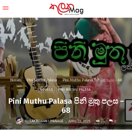
Novels
Pini Muthu Palasa
Pini Muthu Palasa පිනි මුතු පලස - 68
NOVELS
PINI MUTHU PALASA
Pini Muthu Palasa පිනි මුතු පලස –
68
-
By
LAKRUWAN LIYANAGE
24
APRIL 23, 2025
0