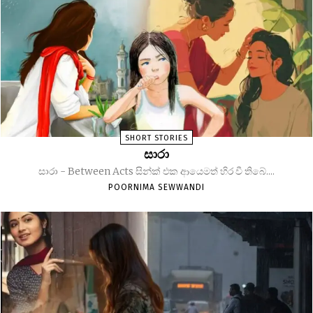
SHORT STORIES
සාරා
සාරා - Between Acts සින්ක් එක ආයෙමත් හිර වී තිබේ....
POORNIMA SEWWANDI