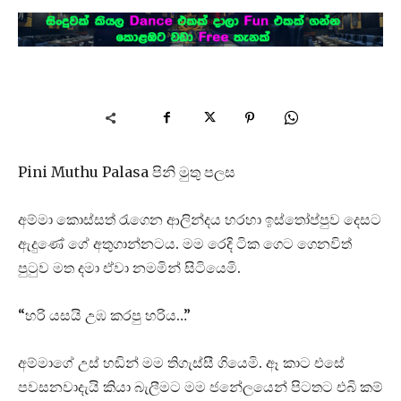
Pini Muthu Palasa පිනි මුතු පලස
අම්මා කොස්සත් රැගෙන ආලින්දය හරහා ඉස්තෝප්පුව දෙසට
ඇදුණේ ගේ අතුගාන්නටය. මම රෙදි ටික ගෙට ගෙනවිත්
පුටුව මත දමා ඒවා නමමින් සිටියෙමි.
“හරි යසයි උඹ කරපු හරිය…”
අම්මාගේ උස් හඬින් මම තිගැස්සී ගියෙමි. ඈ කාට එසේ
පවසනවාදැයි කියා බැලීමට මම ජනේලයෙන් පිටතට එබි කම්