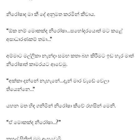
නිරෝෂාද මා කී දේ අනුමත කරමින් කීවාය.
“ඕක නම් මොකක්ද නිරෝෂා…සහෝදරයොත් මට කළේ
අසාධාරණකම් තමා…”
අම්මාට මල්ලිකා නැන්දා සමඟ කතා බහ කිරීමට ඉඩ හැර මාත්
නිරෝෂාත් කාමරයට ආවෙමු.
“අක්කා දන්නේ නැහැනේ…දැන් මාර වැඩේ වෙලා
තියෙන්නෙ…”
යහන මත හිඳ ගනිමින් නිරෝෂා කීවේ රහසින් මෙනි.
“ඒ මොකක්ද නිරෝෂා…?”
කුහුල් සිතින් මම ඇසුවෙමි.