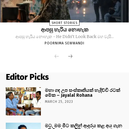
SHORT STORIES
ආපසු හැරිය නොහැක
ආපසු හැරිය නොහැක - He Didn’t Look Back මහ වැසි...
POORNIMA SEWWANDI
Editor Picks
මහා ගඳ උප සංස්කෘතියක් හැදිච්චි රටක්
මේක – Jayalal Rohana
MARCH 25, 2023
මට, මම මීට කලින් ආදරය කළ අය ගැන