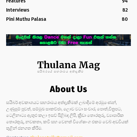
Features
94
Interviews
82
Pini Muthu Palasa
80
Thulana Mag
සයිබරයේ සඟරාමය අත්දැකීම
About Us
සයිබර් අවකාශයට සඟරාමය අත්දැකීමක් ලබාදීමේ අරමුණෙන්,
උණුසුම් පුවත්, සම්මුඛ සාකච්ඡා, ලොව වටා සංචාර, පොත්,චිත්‍රපට,
ටෙලිනාට්‍ය ඇතුළු කලා ඉසව් පිළිබඳ ලිපි, ක්‍රීඩා තොරතුරු, ව්‍යාපාරික
තොරතුරු, නවකතා, කවි සහ වෙනත් විශේෂාංග එකම වෙබ් අඩවියක්
තුළින් ජනගත කිරීම.