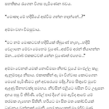
සහතිකය රැගෙන විගස පැමිණෙන බවය.
“මොකද මේ හදිසියේ අස්වීම ගන්න හදන්නේ…?”
අම්මා වහා විමසුවාය.
“මට නම් මොකටවත් හදිසියක් තිබුණේ නැහැ…හදිසි
වෙලානෙ මේවා මෙහෙම වුණේ…අස්වීම අරන් තියාගන්න
ඕන…ජොබ් එකකටවත් යන්න වුණොත් එහෙම…”
අම්මා වෙනත් යමක් නොවිමසා නිහඬ වූයේ මා එල්ල කළ
ඇනුම්පදය නිසාය. එකාතකින් ඈ මා විශ්වාස කොටගෙන
මෙසේ පැමිණීමට දුන් අවසරයම මදිද..?මම සිතුවේ මුවේ
ඇඳුණු සිනහවක්ද සමඟය. නිවසින් එළියට බසින විට උදෑසන
දහය පසු වී තිබිණි. රේල් පාර දිගේ මම ඇවිද ආවේ යම්
තරමක ගැහෙන සිතිනි. හරියට මා සිත මත කෝච්චියක්
ධාවනය වන්නාක් මෙනි. පෙර කලෙකත් මා රජිව් මුණ