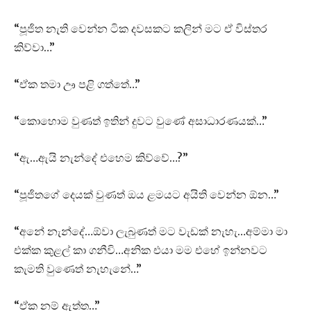
“පූජිත නැති වෙන්න ටික දවසකට කලින් මට ඒ විස්තර
කිව්වා…”
“ඒක තමා ඌ පළි ගත්තේ…”
“කොහොම වුණත් ඉතින් දුවට වුණේ අසාධාරණයක්…”
“ඇ…ඇයි නැන්දේ එහෙම කිව්වේ…?”
“පූජිතගේ දෙයක් වුණත් ඔය ළමයට අයිති වෙන්න ඕන…”
“අනේ නැන්දේ…ඕවා ලැබුණත් මට වැඩක් නැහැ…අම්මා මා
එක්ක කුළල් කා ගනීවි…අනික එයා මම එහේ ඉන්නවට
කැමති වුණෙත් නැහැනේ…”
“ඒක නම් ඇත්ත…”