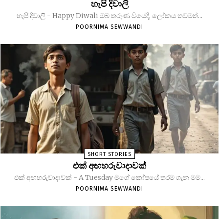
හැපි දිවාලි
හැපි දිවාලි - Happy Diwali ඔබ තරුණ වියේදී, ලෝකය තවමත්...
POORNIMA SEWWANDI
SHORT STORIES
එක් අඟහරුවාදාවක්
එක් අඟහරුවාදාවක් - A Tuesday මගේ කෝපයේ තරම ගැන මම...
POORNIMA SEWWANDI