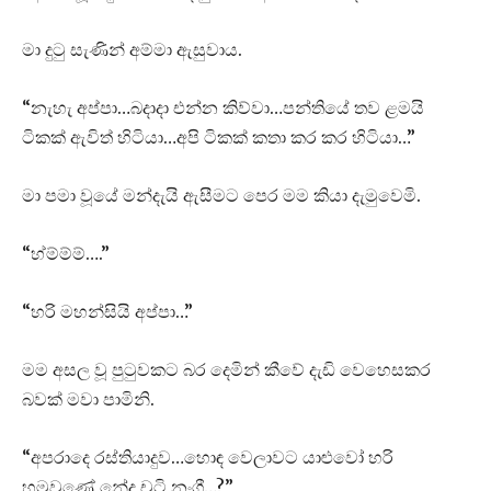
මා දුටු සැණින් අම්මා ඇසුවාය.
“නැහැ අප්පා…බදාදා එන්න කිව්වා…පන්තියේ තව ළමයි
ටිකක් ඇවිත් හිටියා…අපි ටිකක් කතා කර කර හිටියා…”
මා පමා වූයේ මන්දැයි ඇසීමට පෙර මම කියා දැමුවෙමි.
“හ්ම්ම්ම්….”
“හරි මහන්සියි අප්පා…”
මම අසල වූ පුටුවකට බර දෙමින් කීවේ දැඩි වෙහෙසකර
බවක් මවා පාමිනි.
“අපරාදෙ රස්තියාදුව…හොඳ වෙලාවට යාළුවෝ හරි
හමුවුණේ නේද චූටි නංගී…?”