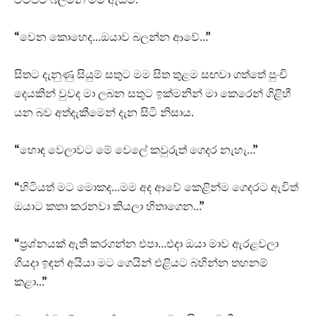
“වෙන කොහෙද…ඔයාව බලන්න ආවේ…”
සිතට දැනුණු සියුම් සතුට මම සිත තුළම සඟවා ගත්තේ පුංචි
දෙයකින් වුවද මා ලබන සතුට ඉක්මනින් මා කෙරෙන් ගිළිහී
යන බව අත්දැකීමෙන් දැන සිටි නිසාය.
“හොඳ වෙලාවට මේ වෙලේ කවුරුත් ගෙදර නැහැ…”
“හිටියත් මට මොකද…මම අද ආවේ කෙළින්ම ගෙදරට ඇවිත්
ඔයාට කතා කරනවා කියලා හිතාගෙන…”
“ප්‍රශ්නයක් ඇති කරගන්න එපා…එදා ඔයා මාව ඇරළවලා
ගියදා ඉඳන් අයියා මට ගෙයින් එළියට බහින්න තහනම්
කළා…”