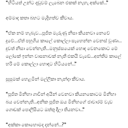
“හිටියත් උන්ට දඬුවම් ලැබෙන එකක් නැහැ අක්කේ…”
අම්මාද කතා බහට මැදිහත්ව කීවාය.
“ඒක නම් හැබෑව…පූජිත මැරුණු නිසා කියනවා නෙවේ
දුවේ…ඒත් පහුගිය කාලේ කොල්ලා සෑහෙන්න වෙනස් වුණා…
දුවත් නිසා වෙන්නැති…මනුස්සයෙක් හොඳ වෙනකොට මේ
ලෝකේ ඉන්න වාසනාවක් නැති එකයි වැඩේ…අන්තිම කාලේ
හරි මේ කොල්ලා හොඳට හිටියනේ…”
සුසුමක් හෙළමින් මල්ලිකා නැන්දා කීවාය.
“පූජිත මිනිහා ගාවින් අයින් වෙනවා කියනකොටම මිනිහා
බය වෙන්නැති…අනික පූජිත ඔය මිනිහගේ ජාවාරම් වැඩ
ගොඩක් පොලීසියට ඔත්තු දීලා තියනවා…”
“අක්කා කොහොමද දන්නේ…?”