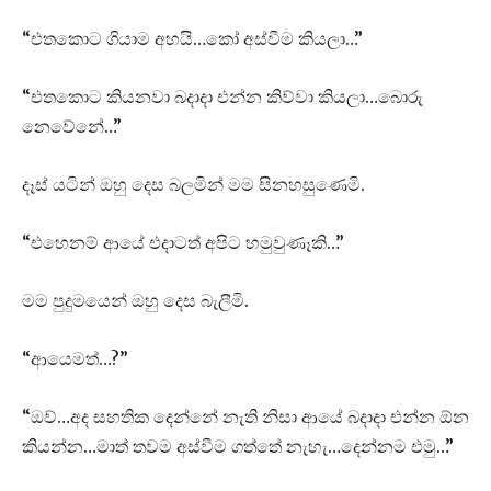
“එතකොට ගියාම අහයි…කෝ අස්වීම කියලා…”
“එතකොට කියනවා බදාදා එන්න කිව්වා කියලා…බොරු
නෙවේනේ…”
දෑස් යටින් ඔහු දෙස බලමින් මම සිනහසුණෙමි.
“එහෙනම් ආයේ එදාටත් අපිට හමුවුණෑකි…”
මම පුදුමයෙන් ඔහු දෙස බැලීමි.
“ආයෙමත්…?”
“ඔව්…අද සහතික දෙන්නේ නැති නිසා ආයේ බදාදා එන්න ඕන
කියන්න…මාත් තවම අස්වීම ගත්තේ නැහැ…දෙන්නම එමු…”