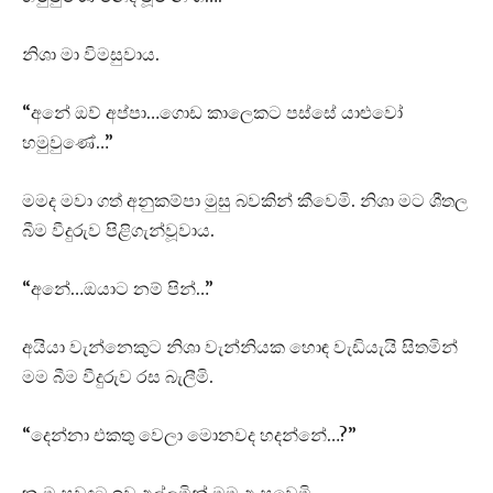
නිශා මා විමසුවාය.
“අනේ ඔව් අප්පා…ගොඩ කාලෙකට පස්සේ යාළුවෝ
හමුවුණේ…”
මමද මවා ගත් අනුකම්පා මුසු බවකින් කීවෙමි. නිශා මට ශීතල
බීම වීදුරුව පිළිගැන්වූවාය.
“අනේ…ඔයාට නම් පින්…”
අයියා වැන්නෙකුට නිශා වැන්නියක හොඳ වැඩියැයි සිතමින්
මම බීම වීදුරුව රස බැලීමි.
“දෙන්නා එකතු වෙලා මොනවද හදන්නේ…?”
කෑම සුවඳට ඉව අල්ලමින් මම ඇසුවෙමි.