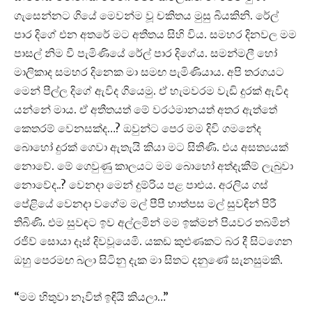
ගැසෙන්නට ගියේ මෙවන්ම වූ චකිතය මුසු බියකිනි. රේල්
පාර දිගේ එන අතරේ මට අතීතය සිහි විය. සමහර දිනවල මම
පාසල් නිම වී පැමිණියේ රේල් පාර දිගේය. සමන්මලී හෝ
මාලිකාද සමහර දිනෙක මා සමඟ පැමිණියාය. අපි තරගයට
මෙන් පීල්ල දිගේ ඇවිද ගියෙමු. ඒ හැමවරම වැඩි දුරක් ඇවිද
යන්නේ මාය. ඒ අතීතයත් මේ වරථමානයත් අතර ඇත්තේ
කෙතරම් වෙනසක්ද…? ඔවුන්ට පෙර මම දිවි ගමනේද
බොහෝ දුරක් ගෙවා ඇතැයි කියා මට සිතිණි. එය අසත්‍යයක්
නොවේ. මේ ගෙවුණු කාලයට මම බොහෝ අත්දැකීම් ලැබුවා
නොවේද..? වෙනදා මෙන් දුම්රිය පළ පාළුය. අරලිය ගස්
පේළියේ වෙනදා වගේම මල් පීපී හාත්පස මල් සුවඳින් පිරී
තිබිණි. එම සුවඳට ඉව අල්ලමින් මම ඉක්මන් පියවර තබමින්
රජිව් සොයා දෑස් දිවවූයෙමි. යකඩ කුළුණකට බර දී සිටගෙන
ඔහු පෙරමඟ බලා සිටිනු දැක මා සිතට දනුණේ සැනසුමකි.
“මම හිතුවා නෑවිත් ඉඳියි කියලා…”