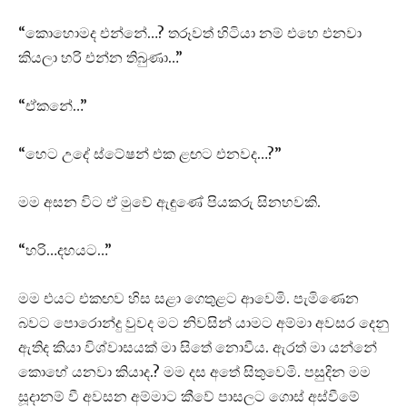
“කොහොමද එන්නේ…? තරූවත් හිටියා නම් එහෙ එනවා
කියලා හරි එන්න තිබුණා…”
“ඒකනේ…”
“හෙට උදේ ස්ටේෂන් එක ළඟට එනවද…?”
මම අසන විට ඒ මුවේ ඇඳුණේ පියකරු සිනහවකි.
“හරි…දහයට…”
මම එයට එකඟව හිස සළා ගෙතුළට ආවෙමි. පැමිණෙන
බවට පොරොන්දු වුවද මට නිවසින් යාමට අම්මා අවසර දෙනු
ඇතිද කියා විශ්වාසයක් මා සිතේ නොවීය. ඇරත් මා යන්නේ
කොහේ යනවා කියාද.? මම දස අතේ සිතුවෙමි. පසුදින මම
සූදානම් වී අවසන අම්මාට කීවේ පාසලට ගොස් අස්වීමේ