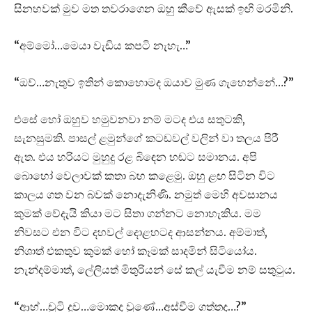
සිනහවක් මුව මත තවරාගෙන ඔහු කීවේ ඇසක් ඉඟි මරමිනි.
“අම්මෝ…මෙයා වැඩිය කපටි නැහැ…”
“ඔව්…නැතුව ඉතින් කොහොමද ඔයාව මුණ ගැහෙන්නේ…?”
එසේ හෝ ඔහුව හමුවනවා නම් මටද එය සතුටකි,
සැනසුමකි. පාසල් ළමුන්ගේ කටඬවල් වලින් වා තලය පිරී
ඇත. එය හරියට මුහුදු රළ බිඳෙන හඬට සමානය. අපි
බොහෝ වෙලාවක් කතා බහ කළෙමු. ඔහු ළඟ සිටින විට
කාලය ගත වන බවක් නොදැනිණි. නමුත් මෙහි අවසානය
කුමක් වේදැයි කියා මට සිතා ගන්නට නොහැකිය. මම
නිවසට එන විට දහවල් දොළහටද ආසන්නය. අම්මාත්,
නිශාත් එකතුව කුමක් හෝ කෑමක් සාදමින් සිටියෝය.
නැන්දම්මාත්, ලේලියත් මිතුරියන් සේ කල් යැවීම නම් සතුටුය.
“ආහ්…චූටි දුව…මොකද වුණේ…අස්වීම ගත්තද…?”