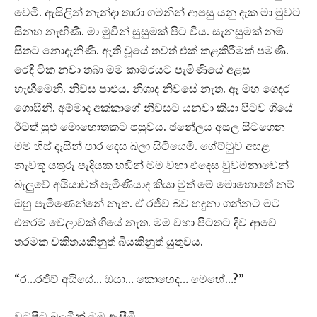
වෙමි. ඇසිලින් නැන්දා තාරා ගමනින් ආපසු යනු දැක මා මුවට
සිනහ නැඟිණි. මා මුවින් සුසුමක් පිට විය. සැනසුමක් නම්
සිතට නොදැනිණි. ඇති වූයේ තවත් එක් කළකිරීමක් පමණි.
රෙදි ටික නවා තබා මම කාමරයට පැමිණියේ අළස
හැඟීමෙනි. නිවස පාළුය. නිශාද නිවසේ නැත. ඈ මහ ගෙදර
ගොසිනි. අම්මාද අක්කාගේ නිවසට යනවා කියා පිටව ගියේ
ඊටත් සුළු මොහොතකට පසුවය. ජනේලය අසල සිටගෙන
මම හිස් දෑසින් පාර දෙස බලා සිටියෙමි. ගේට්ටුව අසළ
නැවතූ යතුරු පැදියක හඬින් මම වහා එදෙස වුවමනාවෙන්
බැලුවේ අයියාවත් පැමිණියාද කියා මුත් මේ මොහොතේ නම්
ඔහු පැමිණෙන්නේ නැත. ඒ රජිව් බව හඳුනා ගන්නට මට
එතරම් වෙලාවක් ගියේ නැත. මම වහා පිටතට දිව ආවේ
තරමක චකිතයකිනුත් බියකිනුත් යුතුවය.
“ර…රජිව් අයියේ… ඔයා… කොහෙද… මෙහේ…?”
වටපිට බලමින් මම ඇසීමි.