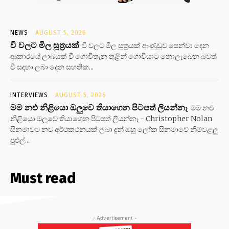
NEWS
AUGUST 5, 2026
වී වලට මිල සූත්‍රයක්
වී වලට මිල සූත්‍රයක් ආණුඩුව පෙන්වා දෙන
ආකාරයේ ලාබයක් වී ගොවිතැන තුළින් ගොවියාට නොලැබෙන බවත්
වී සඳහා ලබා දෙන සහතික...
INTERVIEWS
AUGUST 5, 2026
මම නළු නිළියො ඔලුවෙ තියාගෙන පිටපත් ලියන්නෑ
මම නළු
නිළියො ඔලුවෙ තියාගෙන පිටපත් ලියන්නෑ - Christopher Nolan
සිනමාවට නව අර්ථකථනයක් ලබා දුන් ඔහු ලෝක සිනමාවේ නිම්වළලු
පුළුල්...
Must read
- Advertisement -