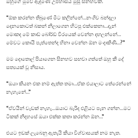
ඔහුගේ මුවේ ඇඳුණේ උපහාසය මුසු සිනහවකි.
“ඕක කරන්න තිබුණේ මීට කලින්නේ…නංගිව බන්දලා
දෙනකොටත් බකන් නිලාගෙන හිටපු එක්කෙනා…දැන්
මොකද මේ කාඩ් බෝර්ඩ් වීරයෙක් වෙන්න දඟලන්නේ…
මේවට කොයි පැත්තෙන්ද හිනා වෙන්න ඕන මංදාකිණි…?”
මම දොතොල් පියාගෙන සිනහව සඟවා ගත්තේ ඔහු කී දේ
සත්‍යයක් වූ නිසාය.
“ඔයා කියන එක නම් ඇත්ත තමා…ඒක එයාලාට තේරෙන්නේ
නැහැනේ…”
“ඒවයින් වැඩක් නැහැ…ඔයාට බැරිද එළියට පැන ගන්න…මට
ටිකක් නිදහසේ ඔයා එක්ක කතා කරන්න ඕන…”
එයට ඉඩක් ලැබෙනු ඇතැයි කියා විශ්වාසයක් නම නැත.