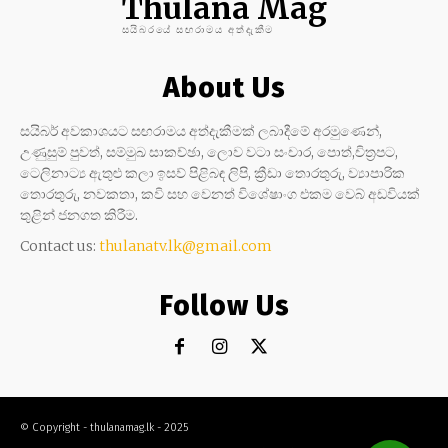
Thulana Mag
සයිබරයේ සඟරාමය අත්දැකීම
About Us
සයිබර් අවකාශයට සඟරාමය අත්දැකීමක් ලබාදීමේ අරමුණෙන්,
උණුසුම් පුවත්, සම්මුඛ සාකච්ඡා, ලොව වටා සංචාර, පොත්,චිත්‍රපට,
ටෙලිනාට්‍ය ඇතුළු කලා ඉසව් පිළිබඳ ලිපි, ක්‍රීඩා තොරතුරු, ව්‍යාපාරික
තොරතුරු, නවකතා, කවි සහ වෙනත් විශේෂාංග එකම වෙබ් අඩවියක්
තුළින් ජනගත කිරීම.
Contact us:
thulanatv.lk@gmail.com
Follow Us
© Copyright - thulanamag.lk - 2025