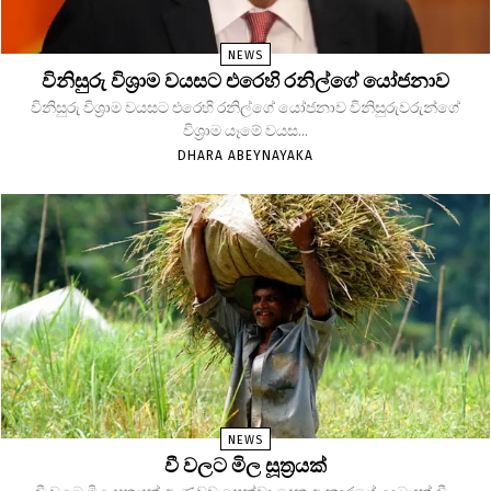
NEWS
විනිසුරු විශ්‍රාම වයසට එරෙහි රනිල්ගේ යෝජනාව
විනිසුරු විශ්‍රාම වයසට එරෙහි රනිල්ගේ යෝජනාව විනිසුරුවරුන්ගේ
විශ්‍රාම යෑමේ වයස...
DHARA ABEYNAYAKA
NEWS
වී වලට මිල සූත්‍රයක්