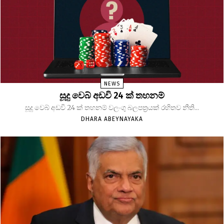
NEWS
සූදු වෙබ් අඩවි 24 ක් තහනම්
සූදු වෙබ් අඩවි 24 ක් තහනම් වලංගු බලපත්‍රයක් රහිතව නීති...
DHARA ABEYNAYAKA