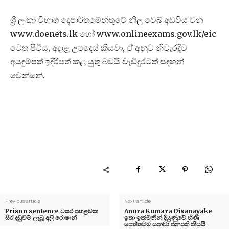
ශ්‍රී ලංකා විභාග දෙපාර්තමේන්තුවේ නිල වෙබ් අඩවිය වන
www.doenets.lk හෝ www.onlineexams.gov.lk/eic
වෙත පිවිස, අදාළ උපදෙස් කියවා, ඒ අනුව නිවැරදිව
අයදුම්පත් ඉදිරිපත් කළ යුතු බවයි වැඩිදුරටත් සඳහන්
වෙන්නේ.
Previous article
Next article
Prison sentence වසර පහළවක
Anura Kumara Disanayake
සිර දඬුවම් ලැබූ අලි රොෂාන්
ඉතා ඉක්මනින් දියුණුවේ හිණි
පෙත්තටම යනවා ජනපති කියයි