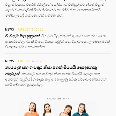
විශ්‍රාම වයසට එරෙහි රනිල්ගේ යෝජනාව විනිසුරුවරුන්ගේ විශ්‍රාම
යෑමේ වයස වැඩි කිරීමේ තීරණයට එරෙහිව එ.ජා.ප කෘත්‍යාධිකාරී
මණ්ඩලයේදී යෝජනාවක් සම්මත කර...
NEWS
AUGUST 5, 2026
වී වලට මිල සූත්‍රයක්
වී වලට මිල සූත්‍රයක් ආණුඩුව පෙන්වා දෙන
ආකාරයේ ලාබයක් වී ගොවිතැන තුළින් ගොවියාට නොලැබෙන බවත්
වී සඳහා ලබා දෙන සහතික...
NEWS
AUGUST 4, 2026
නායයෑම් සහ ගංවතුර නිසා පහක් මියයයි දෙදෙනෙකු
අතුරුදන්
නායයෑම් සහ ගංවතුර නිසා පහක් මියයයි දෙදෙනෙකු
අතුරුදන් පසුගිය දින දෙක තුළ ඇද හැලුණු අධික වර්ෂාව හේතුවෙන්
රටේ බොහෝ ප්‍රදේශවල...
- Advertisement -