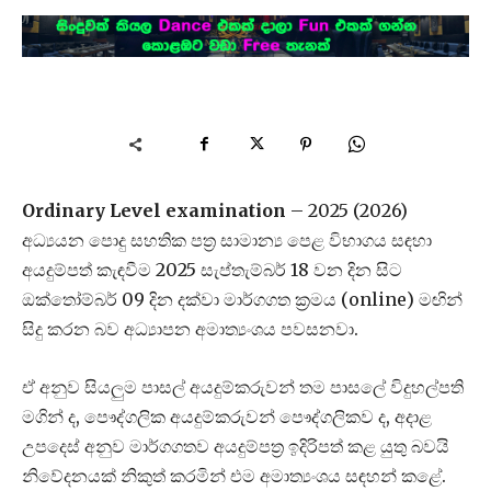
Ordinary Level examination
– 2025 (2026)
අධ්‍යයන පොදු සහතික පත්‍ර සාමාන්‍ය පෙළ විභාගය සඳහා
අයදුම්පත් කැඳවීම 2025 සැප්තැම්බර් 18 වන දින සිට
ඔක්තෝම්බර් 09 දින දක්වා මාර්ගගත ක්‍රමය (online) මඟින්
සිදු කරන බව අධ්‍යාපන අමාත්‍යංශය පවසනවා.
ඒ අනුව සියලුම පාසල් අයදුම්කරුවන් තම පාසලේ විදුහල්පති
මගින් ද, පෞද්ගලික අයදුම්කරුවන් පෞද්ගලිකව ද, අදාළ
උපදෙස් අනුව මාර්ගගතව අයදුම්පත්‍ර ඉදිරිපත් කළ යුතු බවයි
නිවේදනයක් නිකුත් කරමින් එම අමාත්‍යංශය සඳහන් කළේ.