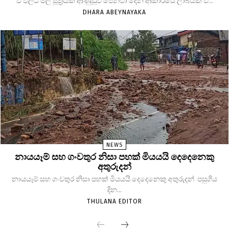
වී වලට මිල සූත්‍රයක් ආණුඩුව පෙන්වා දෙන ආකාරයේ ලාබයක් වී...
DHARA ABEYNAYAKA
NEWS
නායයෑම් සහ ගංවතුර නිසා පහක් මියයයි දෙදෙනෙකු
අතුරුදන්
නායයෑම් සහ ගංවතුර නිසා පහක් මියයයි දෙදෙනෙකු අතුරුදන් පසුගිය
දින...
THULANA EDITOR