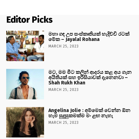
Editor Picks
මහා ගඳ උප සංස්කෘතියක් හැදිච්චි රටක්
මේක – Jayalal Rohana
MARCH 25, 2023
මට, මම මීට කලින් ආදරය කළ අය ගැන
අයිතියක් සහ ඉරිසියාවක් දැනෙනවා –
Shah Rukh Khan
MARCH 25, 2023
Angelina Jolie : අම්මෙක් වෙන්න ඕන
හැම සුදුසුකමක්ම මං ළඟ නැහැ
MARCH 25, 2023