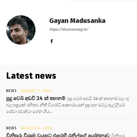
Gayan Madusanka
https://thulanamag.lk/
Latest news
NEWS
AUGUST 7, 2026
සූදු වෙබ් අඩවි 24 ක් තහනම්
සූදු වෙබ් අඩවි 24 ක් තහනම් වලංගු
බලපත්‍රයක් රහිතව නීති විරෝධි ආකාරයෙන් සූදු සහ ඔට්ටු ඇල්ලීමේ
සේවා පවත්වා ගෙන ගිය...
NEWS
AUGUST 6, 2026
විනිසුරු විශ්‍රාම වයසට එරෙහි රනිල්ගේ යෝජනාව
විනිසුරු