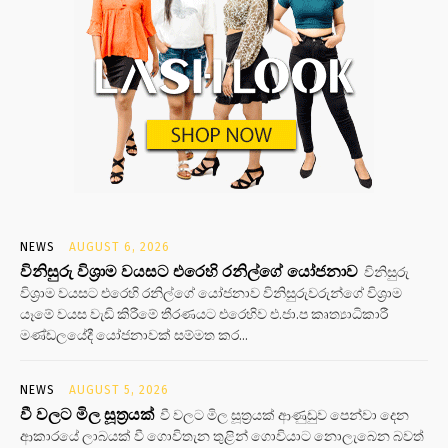
NEWS
AUGUST 6, 2026
විනිසුරු විශ්‍රාම වයසට එරෙහි රනිල්ගේ යෝජනාව
විනිසුරු
විශ්‍රාම වයසට එරෙහි රනිල්ගේ යෝජනාව විනිසුරුවරුන්ගේ විශ්‍රාම
යෑමේ වයස වැඩි කිරීමේ තීරණයට එරෙහිව එ.ජා.ප කෘත්‍යාධිකාරී
මණ්ඩලයේදී යෝජනාවක් සම්මත කර...
NEWS
AUGUST 5, 2026
වී වලට මිල සූත්‍රයක්
වී වලට මිල සූත්‍රයක් ආණුඩුව පෙන්වා දෙන
ආකාරයේ ලාබයක් වී ගොවිතැන තුළින් ගොවියාට නොලැබෙන බවත්