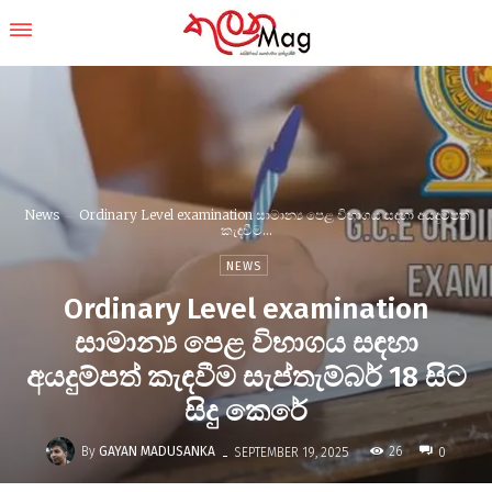
News
Ordinary Level examination සාමාන්‍ය පෙළ විභාගය සඳහා අයදුම්පත්
කැඳවීම...
NEWS
Ordinary Level examination
සාමාන්‍ය පෙළ විභාගය සඳහා
අයදුම්පත් කැඳවීම සැප්තැම්බර් 18 සිට
සිදු කෙරේ
-
By
GAYAN MADUSANKA
26
SEPTEMBER 19, 2025
0