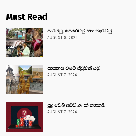
Must Read
පාරට්ටු, පෙරෙට්ටු සහ කැරැට්ටු
AUGUST 8, 2026
යාපනය වටේ රවුමක් යමු
AUGUST 7, 2026
සූදු වෙබ් අඩවි 24 ක් තහනම්
AUGUST 7, 2026