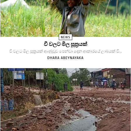
NEWS
වී වලට මිල සූත්‍රයක්
වී වලට මිල සූත්‍රයක් ආණුඩුව පෙන්වා දෙන ආකාරයේ ලාබයක් වී...
DHARA ABEYNAYAKA