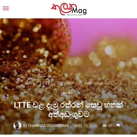
News
LTTE වළ දැමු රත්රන් සෙවූ හතක් අත්අඩංගුවට
NEWS
LTTE වළ දැමු රත්රන් සෙවූ හතක්
අත්අඩංගුවට
-
By
CHAMINDA DISSANAYAKA
45
APRIL 25, 2023
0