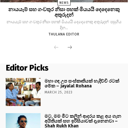
NEWS
නායයෑම් සහ ගංවතුර නිසා පහක් මියයයි දෙදෙනෙකු
අතුරුදන්
නායයෑම් සහ ගංවතුර නිසා පහක් මියයයි දෙදෙනෙකු අතුරුදන් පසුගිය
දින...
THULANA EDITOR
Editor Picks
මහා ගඳ උප සංස්කෘතියක් හැදිච්චි රටක්
මේක – Jayalal Rohana
MARCH 25, 2023
මට, මම මීට කලින් ආදරය කළ අය ගැන
අයිතියක් සහ ඉරිසියාවක් දැනෙනවා –
Shah Rukh Khan