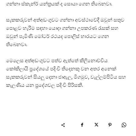
ගන්නා ස්කෑන්ර් යන්ත්‍රයක් ද සොයා ගෙන තිබෙනවා.
සැකකරුවන් අත්අඩංගුවට ගන්නා අවස්ථාවේදී ඔවුන් සතුව
පොළව හැරීම සඳහා යොදා ගන්නා උපකරණ රැසක් සහ
ඔවුන් පැමිණි මෝටර් රථයද පොලිස් භාරයට ගෙන
තිබෙනවා.
මෙලෙස අත්අඩංගුවට පත්ව ඇත්තේ කිලිනොච්චිය
කෝකිලායි ප්‍රදේශයේ පදිංචි තිදෙනකු වන අතර අනෙක්
සැකකරුවන් සියලු දෙනා ජාඇල, මීගමුව, වැල්ලම්පිටිය සහ
කැලණිය යන ප්‍රදේශවල පදිංචි පිරිසකි.