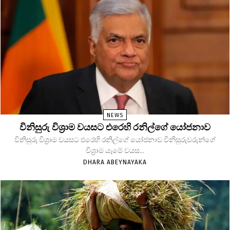
NEWS
විනිසුරු විශ්‍රාම වයසට එරෙහි රනිල්ගේ යෝජනාව
විනිසුරු විශ්‍රාම වයසට එරෙහි රනිල්ගේ යෝජනාව විනිසුරුවරුන්ගේ
විශ්‍රාම යෑමේ වයස...
DHARA ABEYNAYAKA