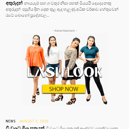
අතුරුදන්
නායයෑම් සහ ගංවතුර නිසා පහක් මියයයි දෙදෙනෙකු
අතුරුදන් පසුගිය දින දෙක තුළ ඇද හැලුණු අධික වර්ෂාව හේතුවෙන්
රටේ බොහෝ ප්‍රදේශවල...
- Advertisement -
NEWS
AUGUST 5, 2026
වී වලට මිල සූත්‍රයක්
වී වලට මිල සූත්‍රයක් ආණුඩුව පෙන්වා දෙන