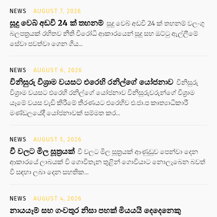
NEWS
AUGUST 7, 2026
සූදු වෙබ් අඩවි 24 ක් තහනම්
සූදු වෙබ් අඩවි 24 ක් තහනම් වලංගු
බලපත්‍රයක් රහිතව නීති විරෝධි ආකාරයෙන් සූදු සහ ඔට්ටු ඇල්ලීමේ
සේවා පවත්වා ගෙන ගිය...
NEWS
AUGUST 6, 2026
විනිසුරු විශ්‍රාම වයසට එරෙහි රනිල්ගේ යෝජනාව
විනිසුරු
විශ්‍රාම වයසට එරෙහි රනිල්ගේ යෝජනාව විනිසුරුවරුන්ගේ විශ්‍රාම
යෑමේ වයස වැඩි කිරීමේ තීරණයට එරෙහිව එ.ජා.ප කෘත්‍යාධිකාරී
මණ්ඩලයේදී යෝජනාවක් සම්මත කර...
NEWS
AUGUST 5, 2026
වී වලට මිල සූත්‍රයක්
වී වලට මිල සූත්‍රයක් ආණුඩුව පෙන්වා දෙන
ආකාරයේ ලාබයක් වී ගොවිතැන තුළින් ගොවියාට නොලැබෙන බවත්
වී සඳහා ලබා දෙන සහතික...
NEWS
AUGUST 4, 2026
නායයෑම් සහ ගංවතුර නිසා පහක් මියයයි දෙදෙනෙකු