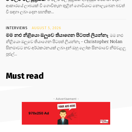
ආකාරයේ ලාබයක් වී ගොවිතැන තුළින් ගොවියාට නොලැබෙන බවත්
වී සඳහා ලබා දෙන සහතික...
INTERVIEWS
AUGUST 5, 2026
මම නළු නිළියො ඔලුවෙ තියාගෙන පිටපත් ලියන්නෑ
මම නළු
නිළියො ඔලුවෙ තියාගෙන පිටපත් ලියන්නෑ - Christopher Nolan
සිනමාවට නව අර්ථකථනයක් ලබා දුන් ඔහු ලෝක සිනමාවේ නිම්වළලු
පුළුල්...
Must read
- Advertisement -