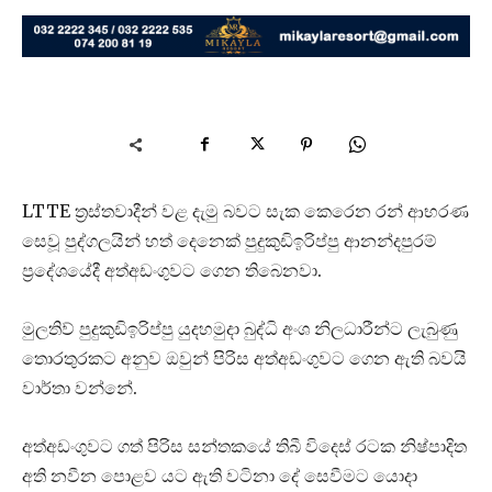
LTTE ත්‍රස්තවාදීන් වළ දැමු බවට සැක කෙරෙන රන් ආභරණ
සෙවූ පුද්ගලයින් හත් දෙනෙක් පුදුකුඩිඉරිප්පු ආනන්දපුරම්
ප්‍රදේශයේදී අත්අඩංගුවට ගෙන තිබෙනවා.
මුලතිව් පුදුකුඩිඉරිප්පු යුදහමුදා බුද්ධි අංශ නිලධාරීන්ට ලැබුණු
තොරතුරකට අනුව ඔවුන් පිරිස අත්අඩංගුවට ගෙන ඇති බවයි
වාර්තා වන්නේ.
අත්අඩංගුවට ගත් පිරිස සන්තකයේ තිබී විදෙස් රටක නිෂ්පාදිත
අති නවීන පොළව යට ඇති වටිනා දේ සෙවීමට යොදා