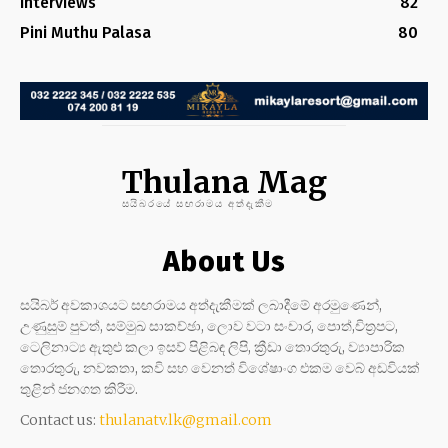
Interviews
82
Pini Muthu Palasa
80
Thulana Mag
සයිබරයේ සඟරාමය අත්දැකීම
About Us
සයිබර් අවකාශයට සඟරාමය අත්දැකීමක් ලබාදීමේ අරමුණෙන්,
උණුසුම් පුවත්, සම්මුඛ සාකච්ඡා, ලොව වටා සංචාර, පොත්,චිත්‍රපට,
ටෙලිනාට්‍ය ඇතුළු කලා ඉසව් පිළිබඳ ලිපි, ක්‍රීඩා තොරතුරු, ව්‍යාපාරික
තොරතුරු, නවකතා, කවි සහ වෙනත් විශේෂාංග එකම වෙබ් අඩවියක්
තුළින් ජනගත කිරීම.
Contact us:
thulanatv.lk@gmail.com