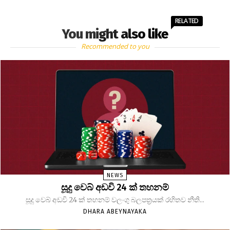
RELATED
You might also like
Recommended to you
NEWS
සූදු වෙබ් අඩවි 24 ක් තහනම්
සූදු වෙබ් අඩවි 24 ක් තහනම් වලංගු බලපත්‍රයක් රහිතව නීති...
DHARA ABEYNAYAKA