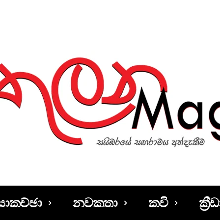
සාකච්ඡා
නවකතා
කවි
ක්‍රීඩ