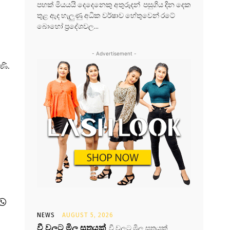
පහක් මියයයි දෙදෙනෙකු අතුරුදන් පසුගිය දින දෙක
තුළ ඇද හැලුණු අධික වර්ෂාව හේතුවෙන් රටේ
බොහෝ ප්‍රදේශවල...
- Advertisement -
ණි.
NEWS
AUGUST 5, 2026
වී වලට මිල සූත්‍රයක්
වී වලට මිල සූත්‍රයක්