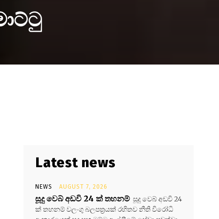
ාට්ටු
Latest news
NEWS
AUGUST 7, 2026
සූදු වෙබ් අඩවි 24 ක් තහනම්
සූදු වෙබ් අඩවි 24
ක් තහනම් වලංගු බලපත්‍රයක් රහිතව නීති විරෝධි