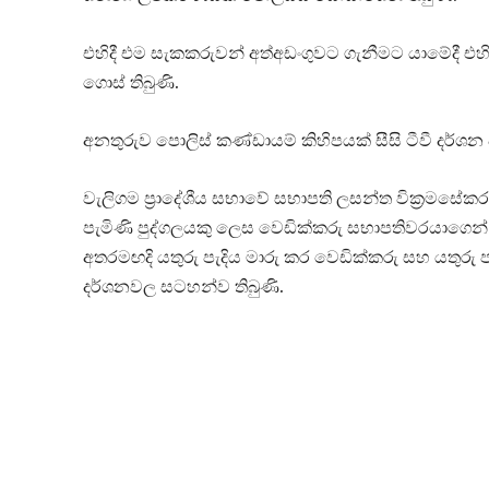
එහිදී එම සැකකරුවන් අත්අඩංගුවට ගැනීමට යාමේදී එහි
ගොස් තිබුණි.
අනතුරුව පොලිස් කණ්ඩායම් කිහිපයක් සීසි ටීවී දර්ශ
වැලිගම ප්‍රාදේශීය සභාවේ සභාපති ලසන්ත වික්‍රමසේ
පැමිණි පුද්ගලයකු ලෙස වෙඩික්කරු සභාපතිවරයාගෙන් 
අතරමඟදි යතුරු පැදිය මාරු කර වෙඩික්කරු සහ යතුරු ප
දර්ශනවල සටහන්ව තිබුණි.