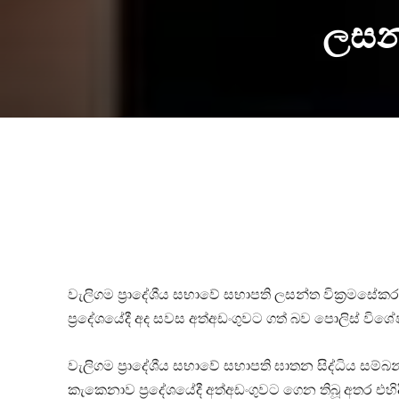
ලසන්
වැලිගම ප්‍රාදේශීය සභාවේ සභාපති ලසන්ත වික්‍රම
ප්‍රදේශයේදී අද සවස අත්අඩංගුවට ගත් බව පොලිස් විශ
වැලිගම ප්‍රාදේශීය සභාවේ සභාපති ඝාතන සිද්ධිය සම්
කැකෙනාව ප්‍රදේශයේදී අත්අඩංගුවට ගෙන තිබූ අතර එ