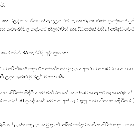
යි.
ශන වලදී පැය කීපයක් ඇතුළත එම සැකකරු මහරගම ප්‍රදේශයේ ප්‍රස
යේ කළුබෝවිල කඳවුරේ නිලධාරීන් කණ්ඩායමක් විසින් අත්අඩංගුව
යේ පදිංචි 34 හැවිරිදි පුද්ගලයෙකි.
රාධ පරීක්ෂණ දෙපාර්තමේන්තුවේ මූල්‍යය අපරාධ කොට්ඨාශයට භාර
රි උදය කුමාර වුට්ලර් මහතා කීය.
තනය කිරීමේ සිද්ධිය සම්බන්ධයෙන් කාන්තාවක ඇතුළු සැකකරුවන්
 ගෙවල් 50 ප්‍රදේශයේ කමතක අත් හැර දැමූ කුඩා නිවෙසකදී ඊයේ 
ියල් ලක්ෂ දොළහක මුදලක්, අයිස් මත්ද්‍රව භාවිත කිරීම් සඳහා යො