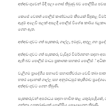
අත්අඩංගුවෙන් මිදී පලා ගොස් තිබුණු බව පොලිසිය පවස
කෙසේ වෙතත් පොලිස් කණ්ඩායම් කීපයක් සිදුකළ විමර්
ඇඳුම් අලෙවි සලක් අසලදී පොලිස් විශේෂ කාර්ය බළකා
ගෙන ඇත.
අත්අඩංගුවට ගත් සැකකරු ගාල්ල, ඉමදූව, අඟුලු ගහ ප්‍රදේශ
අත්අඩංගුවට ගත් සැකකරු වැඩිදුර විමර්ශනන සඳහා අප
ඇති බව පොලිස් මාධ්‍ය ප්‍රකාශක සහකර පොලිස්් අධිකා
වැලිගම ප්‍රාදේශීය සභාවේ සභාපතිවරයා වෙඩි තබා ඝා
හතර දෙනෙක් ගාල්ල සහ අනුරාධපුර කැකිරාව ප්‍රදේශයේ
අත්අඩංගුවට ගෙන තිබුණි.
සැකකරුවන් අපරාධය සඳහා භාවිත කළ යතුරුපැදියක්, රුප
ගන්නා උපකරණයක් පොලිසිය සොයාගෙන තිබුණි.