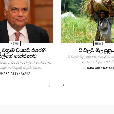
NEWS
NEWS
ු විශ්‍රාම වයසට එරෙහි
වී වලට මිල සූත්‍ර
ිල්ගේ යෝජනාව
වී වලට මිල සූත්‍රයක් ආණුඩුව
ආකාරයේ ලාබයක් වී.
්‍රාම වයසට එරෙහි රනිල්ගේ යෝජනාව
වරුන්ගේ විශ්‍රාම යෑමේ වයස...
DHARA ABEYNAYAK
DHARA ABEYNAYAKA