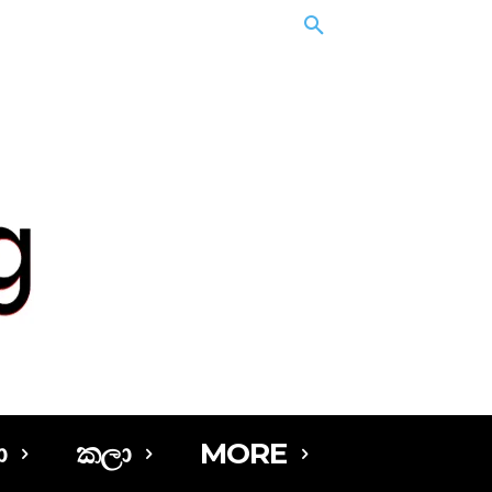
ා
කලා
MORE