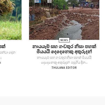
NEWS
යක්
නායයෑම් සහ ගංවතුර නිසා පහක්
මියයයි දෙදෙනෙකු අතුරුදන්
 පෙන්වා දෙන
..
නායයෑම් සහ ගංවතුර නිසා පහක් මියයයි
දෙදෙනෙකු අතුරුදන් පසුගිය දින...
A
THULANA EDITOR