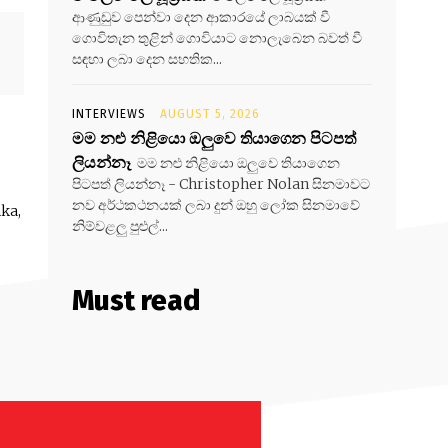
ආණුඩුව පෙන්වා දෙන ආකාරයේ ලාබයක් වී
ගොවිතැන තුළින් ගොවියාට නොලැබෙන බවත් වී
සඳහා ලබා දෙන සහතික...
INTERVIEWS
AUGUST 5, 2026
මම නළු නිළියො ඔලුවෙ තියාගෙන පිටපත්
ලියන්නෑ
මම නළු නිළියො ඔලුවෙ තියාගෙන
පිටපත් ලියන්නෑ - Christopher Nolan සිනමාවට
නව අර්ථකථනයක් ලබා දුන් ඔහු ලෝක සිනමාවේ
ka,
නිම්වළලු පුළුල්...
Must read