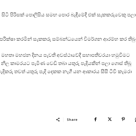
 සිටි පිරිසක් පොලිසිය සමඟ පොර බැඳීමේදී එක් සැකකරුවෙකු පලා
න පරීක්ෂා කරමින් සැකකරු සම්බන්ධයෙන් විමර්ශන ආරම්භ කර තිබු
කර මහතා මහජන දිනය පැවති අවස්ථාවේදී සභාපතිවරයා හමුවීමට
නිල කාමරයට පැමිණ වෙඩි තබා යතුරු පැදියකින් පලා ගොස් තිබූ
ැදිකරු තවත් යතුරු පැදි දෙකක නැගී යන ආකාරය සීසී ටීවී කැමරා
Share