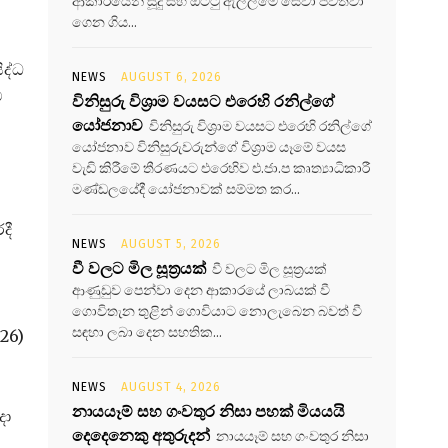
ආකාරයෙන් සූදු සහ ඔට්ටු ඇල්ලීමේ සේවා පවත්වා
ගෙන ගිය...
ිද්ධ
NEWS
AUGUST 6, 2026
ට
විනිසුරු විශ්‍රාම වයසට එරෙහි රනිල්ගේ
යෝජනාව
විනිසුරු විශ්‍රාම වයසට එරෙහි රනිල්ගේ
යෝජනාව විනිසුරුවරුන්ගේ විශ්‍රාම යෑමේ වයස
වැඩි කිරීමේ තීරණයට එරෙහිව එ.ජා.ප කෘත්‍යාධිකාරී
මණ්ඩලයේදී යෝජනාවක් සම්මත කර...
දී
NEWS
AUGUST 5, 2026
වී වලට මිල සූත්‍රයක්
වී වලට මිල සූත්‍රයක්
ආණුඩුව පෙන්වා දෙන ආකාරයේ ලාබයක් වී
ගොවිතැන තුළින් ගොවියාට නොලැබෙන බවත් වී
සඳහා ලබා දෙන සහතික...
(26)
NEWS
AUGUST 4, 2026
නායයෑම් සහ ගංවතුර නිසා පහක් මියයයි
දා
දෙදෙනෙකු අතුරුදන්
නායයෑම් සහ ගංවතුර නිසා