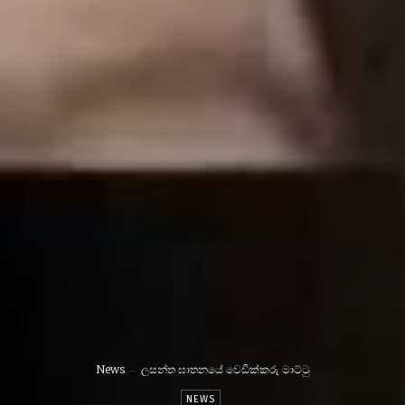
News
ලසන්ත ඝාතනයේ වෙඩික්කරු මාට්ටු
NEWS