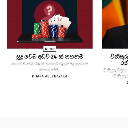
NEWS
සූදු වෙබ් අඩවි 24 ක් තහනම්
විනිසුර
රන
සූදු වෙබ් අඩවි 24 ක් තහනම් වලංගු බලපත්‍රයක්
රහිතව නීති...
විනිසුරු විශ
විනිසුරු
DHARA ABEYNAYAKA