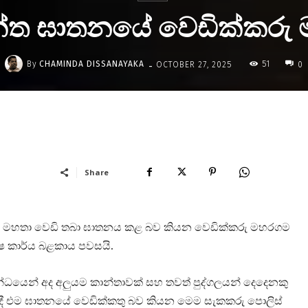
ත ඝාතනයේ වෙඩික්කරු ම
-
By
CHAMINDA DISSANAYAKA
51
OCTOBER 27, 2025
0
Share
සේකර මහතා වෙඩි තබා ඝාතනය කළ බව කියන වෙඩික්කරු මහරගම
ේෂ කාර්ය බළකාය පවසයි.
බන්ධයෙන් අද අලුයම කාන්තාවක් සහ තවත් පුද්ගලයන් දෙදෙනකු
හිදී එම ඝාතනයේ වෙඩික්කතු බව කියන මෙම සැකකරු පොලිස්