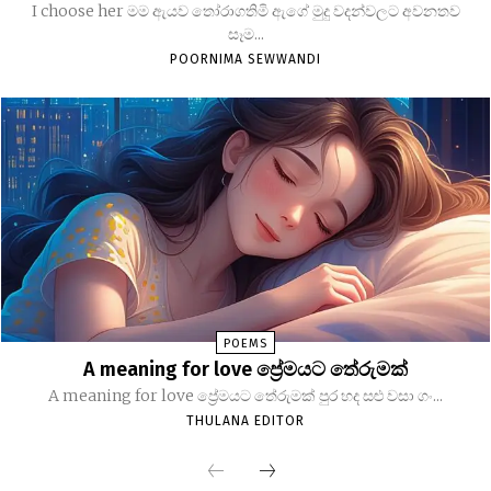
I choose her මම ඇයව තෝරාගතිමි ඇගේ මුදු වදන්වලට අවනතව
සෑම...
POORNIMA SEWWANDI
POEMS
A meaning for love ප්‍රේමයට තේරුමක්
A meaning for love ප්‍රේමයට තේරුමක් පුර හද සළු වසා ගං...
THULANA EDITOR