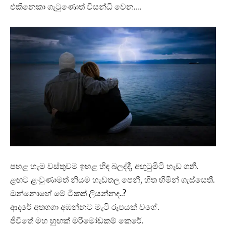
එකිනෙකා ගැටුණොත් විසන්ධි වෙන….
පහළ හැම වස්තුවම ඉහළ හිඳ බලද්දී, අඟුටුමිටි හැඩ ගනී.
ළඟට ළංවුණාමත් නියම හැඩතල පෙනී, හිත හිමින් ගැස්සෙතී.
ඔන්නොහේ මේ ටිකත් ලියන්නද..?
ආදරේ අතගගා අඹන්නට මැටි රූපයක් වගේ.
ජීවිතේ මහ හුඟක් මරිමෝඩකම් කෙරේ.