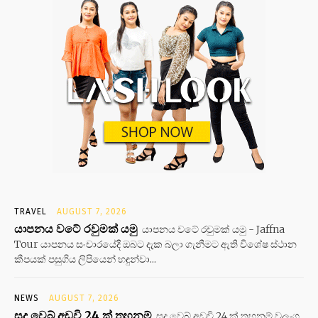
TRAVEL
AUGUST 7, 2026
යාපනය වටේ රවුමක් යමු
යාපනය වටේ රවුමක් යමු - Jaffna
Tour යාපනය සංචාරයේදී ඔබට දැක බලා ගැනීමට ඇති විශේෂ ස්ථාන
කීපයක් පසුගිය ලිපියෙන් හඳුන්වා...
NEWS
AUGUST 7, 2026
සූදු වෙබ් අඩවි 24 ක් තහනම්
සූදු වෙබ් අඩවි 24 ක් තහනම් වලංගු