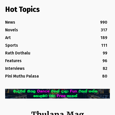
Hot Topics
News
990
Novels
317
Art
189
Sports
111
Rath Dothalu
99
Features
96
Interviews
82
Pini Muthu Palasa
80
Thulana Mag