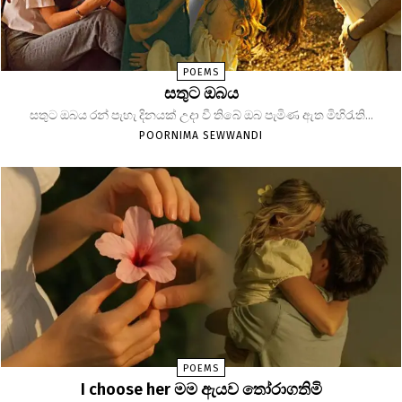
POEMS
සතුට ඔබය
සතුට ඔබය රන් පැහැ දිනයක් උදා වී තිබේ ඔබ පැමිණ ඇත මිහිරැති...
POORNIMA SEWWANDI
POEMS
I choose her මම ඇයව තෝරාගතිමි