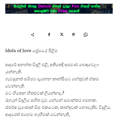
Idols of love ප්‍රේමයේ පිළිම
ආදරේ අනන්ත විදුලි එළි, අතීතෙදි අපමණ බොඳවෙලා
යන්නැති.
ගැවසුනත් සමීපව දැනෙන කාන්සියට හේතුවත් ඒකම
වෙන්නැති.
මට හිතෙන හිතළුවක් ලියන්නද..?
රැහැන් විදුලිය සහිත වුව යන්නේ සමාන්තර ගමනක.
ස්පර්ෂ වුණොත් මිස එකටෙක, කාන්දුවක් නොමැතිව විදුලිය.
ආදරෙත් එහෙම හැඟීමක් වෙන්නැති,