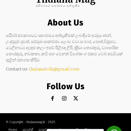
සයිබරයේ සඟරාමය අත්දැකීම
About Us
සයිබර් අවකාශයට සඟරාමය අත්දැකීමක් ලබාදීමේ අරමුණෙන්,
උණුසුම් පුවත්, සම්මුඛ සාකච්ඡා, ලොව වටා සංචාර, පොත්,චිත්‍රපට,
ටෙලිනාට්‍ය ඇතුළු කලා ඉසව් පිළිබඳ ලිපි, ක්‍රීඩා තොරතුරු, ව්‍යාපාරික
තොරතුරු, නවකතා, කවි සහ වෙනත් විශේෂාංග එකම වෙබ් අඩවියක්
තුළින් ජනගත කිරීම.
Contact us:
thulanatv.lk@gmail.com
Follow Us
© Copyright - thulanamag.lk - 2025
Home
ප්‍රවෘත්ති
සාකච්ඡා
නවකතා
කවි
ක්‍රීඩා
කලා
සංචාර