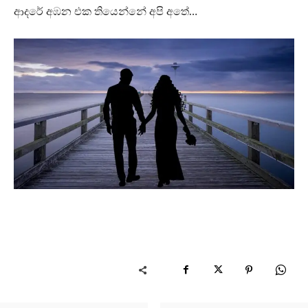
ආදරේ අඹන එක තියෙන්නේ අපි අතේ…