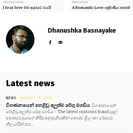
Previous article
Next article
I fear love මම ආදරයට බයයි
A Romantic Love ප්‍රේමණීය පෙමක්
Dhanushka Basnayake
Latest news
NEWS
AUGUST 10, 2026
විගණනයෙන් හෙළිවූ අලුත්ම රේගු මගඩිය
විගණනයෙන්
හෙළිවූ අලුත්ම රේගු මගඩිය - The latest customs fraud මුදල්
අමාත්‍යවරයාගේ කිසිදු අනුමැතියකින් තොරව ශ්‍රී ලංකා රේගුවේ
නිලධාරීන් සහ...