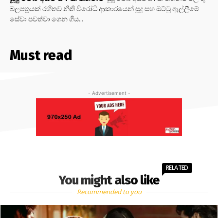
බලපත්‍රයක් රහිතව නීති විරෝධි ආකාරයෙන් සූදු සහ ඔට්ටු ඇල්ලීමේ
සේවා පවත්වා ගෙන ගිය...
Must read
- Advertisement -
RELATED
You might also like
Recommended to you