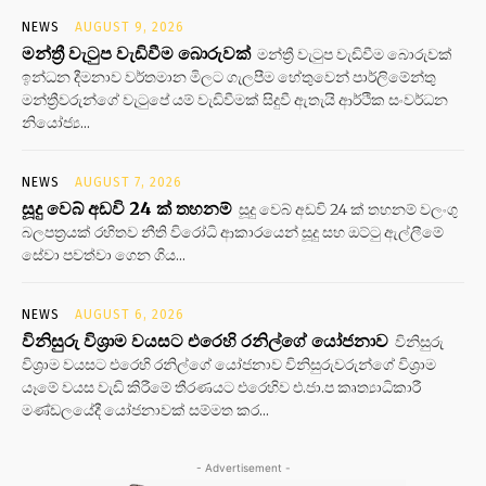
NEWS
AUGUST 9, 2026
මන්ත්‍රී වැටුප වැඩිවීම බොරුවක්
මන්ත්‍රී වැටුප වැඩිවීම බොරුවක්
ඉන්ධන දීමනාව වර්තමාන මිලට ගැලපීම හේතුවෙන් පාර්ලිමේන්තු
මන්ත්‍රීවරුන්ගේ වැටුපේ යම් වැඩිවීමක් සිදුවී ඇතැයි ආර්ථික සංවර්ධන
නියෝජ්‍ය...
NEWS
AUGUST 7, 2026
සූදු වෙබ් අඩවි 24 ක් තහනම්
සූදු වෙබ් අඩවි 24 ක් තහනම් වලංගු
බලපත්‍රයක් රහිතව නීති විරෝධි ආකාරයෙන් සූදු සහ ඔට්ටු ඇල්ලීමේ
සේවා පවත්වා ගෙන ගිය...
NEWS
AUGUST 6, 2026
විනිසුරු විශ්‍රාම වයසට එරෙහි රනිල්ගේ යෝජනාව
විනිසුරු
විශ්‍රාම වයසට එරෙහි රනිල්ගේ යෝජනාව විනිසුරුවරුන්ගේ විශ්‍රාම
යෑමේ වයස වැඩි කිරීමේ තීරණයට එරෙහිව එ.ජා.ප කෘත්‍යාධිකාරී
මණ්ඩලයේදී යෝජනාවක් සම්මත කර...
- Advertisement -