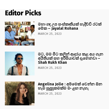
Editor Picks
මහා ගඳ උප සංස්කෘතියක් හැදිච්චි රටක්
මේක – Jayalal Rohana
MARCH 25, 2023
මට, මම මීට කලින් ආදරය කළ අය ගැන
අයිතියක් සහ ඉරිසියාවක් දැනෙනවා –
Shah Rukh Khan
MARCH 25, 2023
Angelina Jolie : අම්මෙක් වෙන්න ඕන
හැම සුදුසුකමක්ම මං ළඟ නැහැ
MARCH 25, 2023