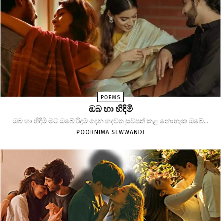
POEMS
ඔබ හා හිඳිමි
ඔබ හා හිඳිමි මට ඔබේ රිදුම් දෙන හදවත සුවපත් කළ නොහැක ඔබේ...
POORNIMA SEWWANDI