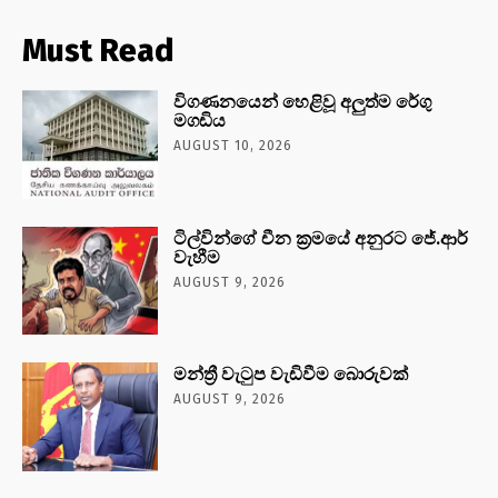
Must Read
විගණනයෙන් හෙළිවූ අලුත්ම රේගු
මගඩිය
AUGUST 10, 2026
ටිල්වින්ගේ චීන ක්‍රමයේ අනුරට ජේ.ආර්
වැහීම
AUGUST 9, 2026
මන්ත්‍රී වැටුප වැඩිවීම බොරුවක්
AUGUST 9, 2026