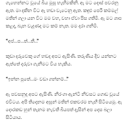
ගැහෙන්නට වූයේ බිය මුසු හැඟීමකිනි. ඈ මට දොස් පවරනු
ඇත. මා දකින විට ඈ හඬා වැටෙනු ඇත. කඳුළු පෙරී කම්මල්
මතින් ගලා යන විට මම වහ, වහා ඒවා පිස ගතිමි. ඈ මට ශාප
කළද, බැන වැදුණද මට කම් නැත. මම දරා ගනිමි.
“අප්…ප…ත්…තී…”
කුඩා දරුවෙකු ගේ හඬද අපට ඇසිණි. තරුණිය දිව යන්නට
ඇත්තේ දරුවා ගැනීමට විය හැකිය.
“ඉන්න පුතේ…මං වඩා ගන්නම්…”
ඈ පවසනුද අපට ඇසිණි. නිරංගා ඇන්ටි නිවසට ගොඩ වූයේ
එවිටය. අපි තිදෙනම අසුන් මතින් එකවරම නැඟී සිටියෙමු. ඈ
දොරකඩ හුන් තැනම නැවතී බියපත් දෑසින් අප දෙස බලා
සිටියාය.