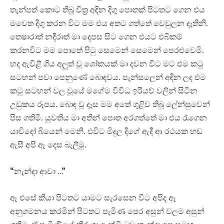
තැන්පත් කොට තිබූ චිත්‍ර අඳින දිගු පොතක් පිටතට ගෙන එය
මවෙත දිගු කරන විට මම එය අතට ගත්තේ වෙවුලන දෑතිනි.
තෙෂාරාත් නදීරාත් මා දෙපස සිට ගෙන එයට එබිකම්
කරනවිට මම පොතේ පිටු සෙමෙන් සෙමෙන් පෙරළුවෙමි.
හද ඇවිළී ගිය අලුත් වූ ශෝකයක් මා දවන විට මට එම කටු
සටහන් පවා පෙනුණේ බොඳවය. පැන්සලෙන් අඳින ලද එම
කටු සටහන් වල වූයේ මගේම විවිධ ඉරියව් වලින් සිටින
උඩුකය රූපය. බොඳ වූ දෑස මම අතේ ගුළිව තිබූ ලේන්සුවෙන්
පිස ගතිමි. යුවතිය මා අතින් පොත අරගත්තේ මා එය රැගෙන
යාවිදෝ බියෙන් මෙනි. එවිට මිදුල දිගේ ඇදී ආ රථයක හඬ
ඇසී අපි ඈ දෙස බැලීමු.
“නැන්දා ආවා …”
ඈ එසේ කියා පිටතට යාමට සැරසෙන විට අපිද ඈ
අනුගමනය කරමින් පිටතට පැමිණ පෙර අසුන් වලම අසුන්