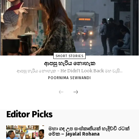
SHORT STORIES
ආපසු හැරිය නොහැක
ආපසු හැරිය නොහැක - He Didn’t Look Back මහ වැසි...
POORNIMA SEWWANDI
Editor Picks
මහා ගඳ උප සංස්කෘතියක් හැදිච්චි රටක්
මේක – Jayalal Rohana