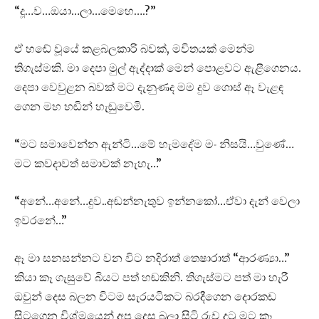
“දූ…ව…ඔයා…ලා…මෙහෙ….?”
ඒ හඬේ වූයේ කළබලකාරි බවක්, මවිතයක් මෙන්ම
තිගැස්මකි. මා දෙපා මුල් ඇද්දාක් මෙන් පොළවට ඇළීගෙනය.
දෙපා වෙවුළන බවක් මට දැනුණද මම දුව ගොස් ඈ වැළඳ
ගෙන මහ හඬින් හැඬුවෙමි.
“මට සමාවෙන්න ඇන්ටි…මේ හැමදේම මං නිසයි…වුණේ…
මට කවදාවත් සමාවක් නැහැ…”
“අනේ…අනේ…දුව..අඬන්නැතුව ඉන්නකෝ…ඒවා දැන් වෙලා
ඉවරනේ…”
ඈ මා සනසන්නට වන විට නදිරාත් තෙෂාරාත් “ආරණ්‍යා…”
කියා කෑ ගැසුවේ බියට පත් හඬකිනි. තිගැස්මට පත් මා හැරී
ඔවුන් දෙස බලන විටම සැරයටිකට බරදීගෙන දොරකඩ
සිටගෙන විශ්මයෙන් අප දෙස බලා සිටි රුව දුටු මට කෑ