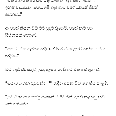
“ඒක හීනයක් නෙවේ… ආරාණ්‍යා.. ඇත්තක්…අවීශ්…
ඉන්නවා…ඔයා…මම… අපි හැමෝම වගේ…එයත් ජීවත්
වෙනව…”
ඈ එසේ කියන විට මම පුදුම වූයෙමි. එසේ නම් එය
සිහිනයක් නොවේ.
“අනේ…ඒක ඇත්තද නදීරා…? මාව එයා ළඟට එක්ක යන්න
නදීරා…”
මට හැඬිණි. සතුට, දුක, පුදුමය මා සිතට එක සේ දැනිණි.
“ඔයාට යන්න පුළුවන්ද…?” නදීරා අසන විට මම හිස සැළීමි.
“උඹ මහා එපා කරපු එකෙක්…” පිටතින් උස්ව නැඟුණු හඬ
තේෂාන්ගේය.