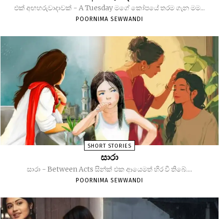
එක් අඟහරුවාදාවක් - A Tuesday මගේ කෝපයේ තරම ගැන මම...
POORNIMA SEWWANDI
SHORT STORIES
සාරා
සාරා - Between Acts සින්ක් එක ආයෙමත් හිර වී තිබේ....
POORNIMA SEWWANDI