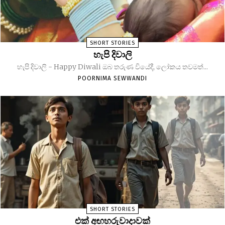
SHORT STORIES
හැපි දිවාලි
හැපි දිවාලි - Happy Diwali ඔබ තරුණ වියේදී, ලෝකය තවමත්...
POORNIMA SEWWANDI
SHORT STORIES
එක් අඟහරුවාදාවක්