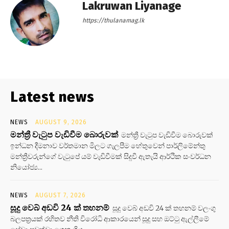
Lakruwan Liyanage
https://thulanamag.lk
Latest news
NEWS
AUGUST 9, 2026
මන්ත්‍රී වැටුප වැඩිවීම බොරුවක්
මන්ත්‍රී වැටුප වැඩිවීම බොරුවක්
ඉන්ධන දීමනාව වර්තමාන මිලට ගැලපීම හේතුවෙන් පාර්ලිමේන්තු
මන්ත්‍රීවරුන්ගේ වැටුපේ යම් වැඩිවීමක් සිදුවී ඇතැයි ආර්ථික සංවර්ධන
නියෝජ්‍ය...
NEWS
AUGUST 7, 2026
සූදු වෙබ් අඩවි 24 ක් තහනම්
සූදු වෙබ් අඩවි 24 ක් තහනම් වලංගු
බලපත්‍රයක් රහිතව නීති විරෝධි ආකාරයෙන් සූදු සහ ඔට්ටු ඇල්ලීමේ