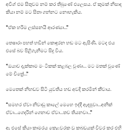
අවීශ් එම සිතුවම නම් කර තිබුණේ එලෙසය. ඒ කුමක් නිසාද
කියා නම් මට සිතා ගන්නට නොහැකිය.
“ඒක හරිම ලස්සනයි ආරණ්‍යා…”
තෙෂාරා පහත් හඬින් කොඳුරන හඬ මට ඇසිණි. මටද එය
එසේ බව පිළිගැනීමට සිදු විය.
“ඔයාව දැක්කාම මං ටිකක් කළබල වුණා… මට මතක් වුණේ
මේ චිත්‍රේ…”
මෙතෙක් නිහඬව සිටි යුවතිය හඬ අවදි කරමින් කීවාය.
“සමහර ඒවා නිවාඩු කාලේ මෙහෙ ඉද්දී ඇඳපුවා…අනික්
ඒවා…ගෙදරින් ගෙනාව ඒවා…තව තියනවා…”
ඈ එසේ කියා කාමරය කෙළවරක වූ කබඩයක් විවර කර එහි