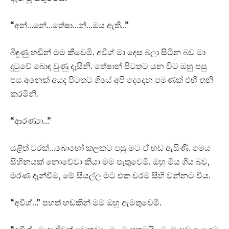
“අන්…නේ…තේෂා…න්…ඔය ඇති…”
බිඳුණු හඬින් මම කීවෙමි. අවීශ් මා දෙස බලා සිටින බව මා
දුටුවේ බොඳ වුණු දෑසිනි. තේෂාන් පිටතට යන විට ඔහු පසු
පස අනෙක් අයද පිටතට ගියේ අපි දෙදෙන පමණක් එහි තනි
කරමිනි.
“ආරණ්‍යා…”
යළිත් වරක්…බොහෝ කලකට පසු මට ඒ හඬ ඇසිණි. මෙය
සිහිනයක් නොවේවා කියා මම පැතුවෙමි. ඔහු මිය ගිය බව,
මරණ දැන්වීම, මේ සියල්ල මට එක වරම සිහි වන්නට විය.
“අවීශ්…” පහත් හඬකින් මම ඔහු ඇමතුවෙමි.