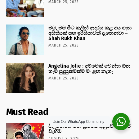
MARCH 25, 2023
මට, මම මීට කලින් ආදරය කළ අය ගැන
අයිතියක් සහ ඉරිසියාවක් දැනෙනවා –
Shah Rukh Khan
MARCH 25, 2023
Angelina Jolie : අම්මෙක් වෙන්න ඕන
හැම සුදුසුකමක්ම මං ළඟ නැහැ
MARCH 25, 2023
Must Read
Join Our
WhatsApp
Community
ටිල්වින්ගේ චීන ක්‍රමයේ අනුරට ජේ.ආර්
වැහීම
AUGUST 9, 2026