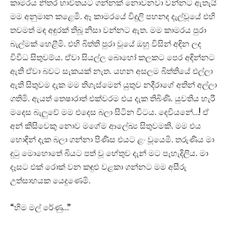
කාමරය නිතර භාවිතයට ගන්නක් නොවනවා වන්නට ඇතැයි
මම අනුමාන කළෙමි. ඈ කාමරයේ විදුලි පහනද දැල්වූයේ එහි
තවමත් මඳ අඳුරක් තිබූ නිසා වන්නට ඇත. මම කාමරය පුරා
බැල්මක් හෙළීමි. එහි බිත්ති පුරා වූයේ ඔහු විසින් අඳින ලද
විවිධ සිතුවම්ය. ඒවා සියල්ල බොහෝ කලකට පෙර අඳින්නට
ඇති ඒවා බවට සැකයක් නැත. යහන අසලම බිත්තියේ එල්ලා
ඇති සිතුවම දැක මම තිගැස්මෙන් යුතුව නදීරාගේ අතින් අල්ලා
ගතිමි. ඇයත් තෙෂාරාත් එක්වරම එය දැක තිබිණි. යුවතිය හැරී
මදෙස බැලුවේ මම එදෙස බලා සිටින විටය. දෙවියනේ…! ඒ
අන් කිසිවෙකු නොව මගේම ආලේඛ්‍ය සිතුවමකි. මම එය
හොඳින් දැක බලා ගන්නා පිණිස එයට ළං වූයෙමි. තරුණිය මා
දුටු මොහොතේ බියට පත් වූ හේතුව දැන් මට පැහැදිලිය. මා
දෑසට එක් රොක් වන කඳුළු වළකා ගන්නට මම අසීරු
උත්සාහයක යෙදුණෙමි.
“හිම මල් රේණු…”