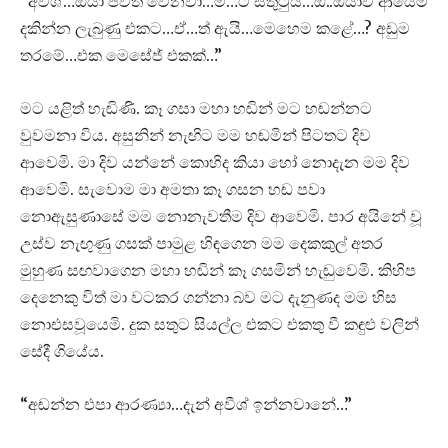
“අවීශ්…ඔයා ජීවත් වෙනවා…ම…ට සතුටුයි…ඔ..ඔයාව ආයෙම
දකින්න ලැබුණු එකට…ඒ…ත් ඇයි…මෙහෙම කළේ…? අඩුම
තරමේ…එක මෙසේජ් එකක්…”
මට යළිත් හැඬිණි. කෑ ගසා මහා හඬින් මට හඬන්නට
වුවමනා විය. අසුනින් නැඟිට මම හඬමින් පිටතට දිව
ආවෙමි. මා දිව යන්නේ කොහිද කියා හෝ නොදැන මම දිව
ආවෙමි. සැවොම මා අමතා කෑ ගසන හඬ පවා
නොඇසුණාසේ මම නොනැවතීම දිව ආවෙමි. පාර අයිනේ වූ
උස්ව නැඟුණු ගසක් පාමුළ හිඳගෙන මම දෙකකුල් අතර
මුහුණ සඟවාගෙන මහා හඬින් කෑ ගසමින් හැඬුවෙමි. කිහිප
දෙනෙකු විත් මා වටකර ගන්නා බව මට දැනුණද මම හිස
නොඑසවූයෙමි. දුක සතුට සියල්ල එකට එකතු වී කඳුළු වලින්
සේදී ගියේය.
“අඬන්න එපා ආරණ්‍යා…දැන් අවීශ් ඉන්නවානේ…”