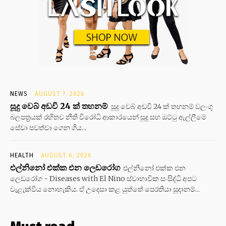
NEWS
AUGUST 7, 2026
සූදු වෙබ් අඩවි 24 ක් තහනම්
සූදු වෙබ් අඩවි 24 ක් තහනම් වලංගු
බලපත්‍රයක් රහිතව නීති විරෝධි ආකාරයෙන් සූදු සහ ඔට්ටු ඇල්ලීමේ
සේවා පවත්වා ගෙන ගිය...
HEALTH
AUGUST 6, 2026
එල්නිනෝ එක්ක එන ලෙඩරෝග
එල්නිනෝ එක්ක එන
ලෙඩරෝග - Diseases with El Nino ස්වාභාවික සංසිද්ධි අපට
වැළැක්විය නොහැකිය. ඒ උදෙසා කළ යුත්තේ පෙරතියා සූදානම්...