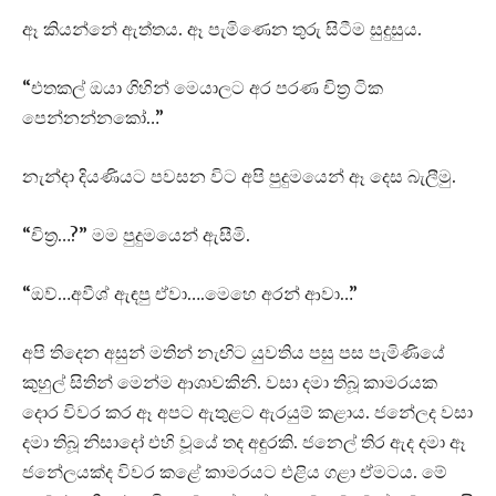
ඈ කියන්නේ ඇත්තය. ඈ පැමිණෙන තුරු සිටීම සුදුසුය.
“එතකල් ඔයා ගිහින් මෙයාලට අර පරණ චිත්‍ර ටික
පෙන්නන්නකෝ…”
නැන්දා දියණියට පවසන විට අපි පුදුමයෙන් ඈ දෙස බැලීමු.
“චිත්‍ර…?” මම පුදුමයෙන් ඇසීමි.
“ඔව්…අවීශ් ඇඳපු ඒවා….මෙහෙ අරන් ආවා…”
අපි තිදෙන අසුන් මතින් නැඟිට යුවතිය පසු පස පැමිණියේ
කුහුල් සිතින් මෙන්ම ආශාවකිනි. වසා දමා තිබූ කාමරයක
දොර විවර කර ඈ අපට ඇතුළට ඇරයුම් කළාය. ජනේලද වසා
දමා තිබූ නිසාදෝ එහි වූයේ තද අඳුරකි. ජනෙල් තිර ඇද දමා ඈ
ජනේලයක්ද විවර කළේ කාමරයට එළිය ගළා ඒමටය. මේ