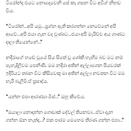
ටිරෝන්ද එයට නොදෙවෙනි සේ කෑ ගසන විට අවීශ් නිහඬ
විය.
“ටිරෝන්…අපි යමු…ප්‍රශ්න ඇති කරගන්න නෙවේනේ අපි
ආවේ…අපි එයා ගැන වද වුණාට…එයා අපි මැරිච්ච අය ගාණට
දාලා තියෙන්නේ…”
නදීරාගේ හඬේ වූයේ සිය සිතේ වූ ශෝකී හැඟීම බව මට නම්
පැහැදිලිවම පෙනිණි. මම නදීරා අතින් අල්ලාගෙන පියවරක්
ඉදිරියට තබන විට කිසිවෙකු මා අතින් අල්ලා නවතන විට මම
හැරී බැලීමි.ඒ ප්‍රසාද්ය.
“යන්න එපා ආරණ්‍යා මිස්…” ඔහු කීවේය.
“ඔයාලා නොදන්න ගොඩාක් දේවල් තියනවා…ඒවා දැන
ගන්න ඕන නැත්ද…? එක පාරම මෙහෙම තීරණ ගන්න එපා…”