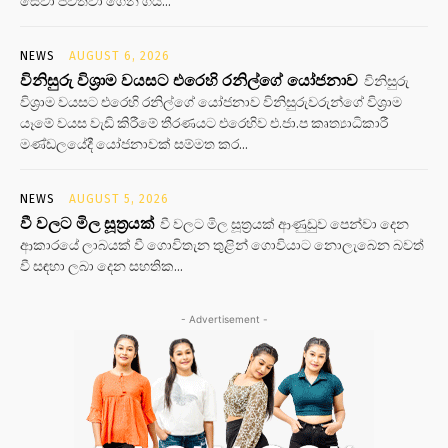
සේවා පවත්වා ගෙන ගිය...
NEWS
AUGUST 6, 2026
විනිසුරු විශ්‍රාම වයසට එරෙහි රනිල්ගේ යෝජනාව
විනිසුරු
විශ්‍රාම වයසට එරෙහි රනිල්ගේ යෝජනාව විනිසුරුවරුන්ගේ විශ්‍රාම
යෑමේ වයස වැඩි කිරීමේ තීරණයට එරෙහිව එ.ජා.ප කෘත්‍යාධිකාරී
මණ්ඩලයේදී යෝජනාවක් සම්මත කර...
NEWS
AUGUST 5, 2026
වී වලට මිල සූත්‍රයක්
වී වලට මිල සූත්‍රයක් ආණුඩුව පෙන්වා දෙන
ආකාරයේ ලාබයක් වී ගොවිතැන තුළින් ගොවියාට නොලැබෙන බවත්
වී සඳහා ලබා දෙන සහතික...
- Advertisement -