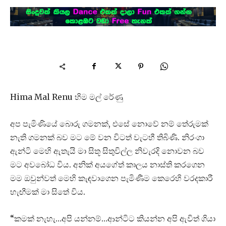
Hima Mal Renu හිම මල් රේණු
අප පැමිණියේ බොරු ගමනක්, එසේ නොවේ නම් තේරුමක්
නැති ගමනක් බව මට මේ වන විටත් වැටහී තිබිණි. නිරංගා
ඇන්ටි මෙහි ඇතැයි මා සිතූ සිතුවිල්ල නිවැරදි නොවන බව
මට අවබෝධ විය. අනික් අයගේත් කාලය නාස්ති කරගෙන
මම ඔවුන්වත් මෙහි කැඳවාගෙන පැමිණීම කෙරෙහි වරදකාරී
හැඟීමක් මා සිතේ විය.
“කමක් නැහැ…අපි යන්නම්…ආන්ටිට කියන්න අපි ඇවිත් ගියා