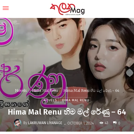
Novels
Hima Mal Renu
Hima Mal Renu හිම මල් රේණු - 64
NOVELS
HIMA MAL RENU
Hima Mal Renu හිම මල් රේණු – 64
-
By
LAKRUWAN LIYANAGE
43
OCTOBER 1, 2024
0