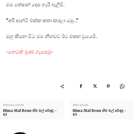
මම තේෂාන් දෙස හැරී බැලීමි.
“අපි ආන්ටි එක්ක කතා කරලා යමු…”
ඔහු කියන විට මම නිහඬව ඊට එකඟ වූයෙමි.
-හෙටත් මුණ ගැසෙමු-
Previous article
Next article
Hima Mal Renu හිම මල් රේණු –
Hima Mal Renu හිම මල් රේණු –
63
65