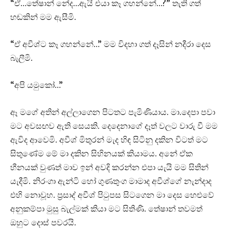
“ඒ…තේෂාන් නේද…ඇයි එයා කෑ ගහන්නේ…?” තැති ගත්
හඬකින් මම ඇසීමි.
“ඒ අවීශ්ට කෑ ගහන්නේ…” මම විදහා ගත් දෑසින් නදීරා දෙස
බැලීමි.
“අපි යමුකෝ…”
ඈ මගේ අතින් අල්ලාගෙන පිටතට පැමිණියාය. මා.දෙපා පවා
මට අවසඟව ඇති සෙයකි. දෙදෙනාගේ දෑත් වලට වාරු වී මම
ඇවිද ආවෙමි. අවීශ් මිතුරන් මැද හිඳ සිටිනු දකින විටත් මට
සිතුණේම මේ මා දකින සිහිනයක් කියාමය. අනේ ඒක
හීනයක් වුණත් මාව ඉන් අවදි කරන්න එපා යැයි මම සිතින්
යැදීමි. නිරංගා ඇන්ටි හෝ ගුණතුංග මාමාද අවීශ්ගේ නැන්දාද
එහි නොවූහ. ප්‍රසාද් අවීශ් පිටුපස සිටගෙන මා දෙස හෙළුවේ
අනුකම්පා මුසු බැල්මක් කියා මට සිතිණි. තේෂාන් තවමත්
ඔහුට දොස් පවරයි.