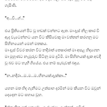
ගැසිණි.
“අ…වී…ශ්…”
එය ප්‍රිතියෙන් පිට වූ හඬක් වන්නට ඇත. මා දෑස් නිලංකාර වී
ඇද වැටෙන්නට යන විට කිසිවෙකු මා වත්තන් කරගනු මට
සිහිනයෙන් මෙන් මතකය.
මා දෑස් විවර කරන විට නදීරාත් තෙෂාරාත් මා අසළ හිඳගෙන
මා මුහුණට නැඹුරුව සිටිනු මම දුටිමි. මා සිහිනයක් දැක අවදී
වූ බව මට හැඟී ගියේය. එය නම් සැබෑවක් බඳුය.
“න..නදීරා…ම..ම…ම..හීනයක්.දැක්කා…”
යහන මත හිඳ ගැනීමට උත්සාහ දරමින් මම කියන විට ඔවුන්
දෙදෙන මට සහාය වූහ.