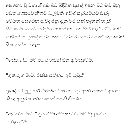
අප අතර වූ මහා නිහඬ බව බිඳිමින් ප්‍රසාද් අසන විට මම ඔහු
වෙත හෙළුවේ නිහඬ බැල්මකි. අවීශ් සැරයටියට වාරු
වෙමින් සෙමෙන් ඇවිද එනු දැක මම හුන් තැනින් නැඟී
සිටියෙමි. සෙස්සෝද මා අනුගමනය කරමින් නැඟී සිටින්නට
ඇත්තේ මා ප්‍රසාද් පැවසූ නිසා නිවසට යාමට අදහස් කළ බවක්
සිතා වන්නට ඇත.
“තේෂාන්…” මම පහත් හඬින් ඔහු ඇමතුවෙමි.
“ගුණතුංග මාමා එක්ක එන්න… අපි යමු…”
ප්‍රසාද්ගේ මුහුණේ විමතියක් සටහන් වූ අතර අනෙක් අය මා
කීදේ අනුමත කරන බවක් පෙනී ගියේය.
“ආරණ්‍යා මිස්…” ප්‍රසාද් මා අමතන විට මම ඔහු වෙත
හැරුණෙමි.