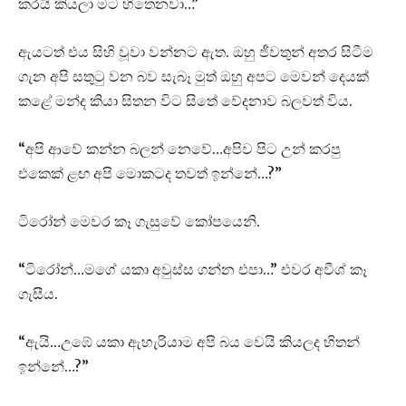
කරයි කියලා මට හිතෙනවා…”
ඇයටත් එය සිහි වූවා වන්නට ඇත. ඔහු ජීවතුන් අතර සිටීම
ගැන අපි සතුටු වන බව සැබෑ මුත් ඔහු අපට මෙවන් දෙයක්
කළේ මන්ද කියා සිතන විට සිතේ වේදනාව බලවත් විය.
“අපි ආවේ කන්න බලන් නෙවේ…අපිව පිට උන් කරපු
එකෙක් ළඟ අපි මොකටද තවත් ඉන්නේ…?”
ටිරෝන් මෙවර කෑ ගැසුවේ කෝපයෙනි.
“ටිරෝන්…මගේ යකා අවුස්ස ගන්න එපා…” එවර අවීශ් කෑ
ගැසීය.
“ඇයි…උඹේ යකා ඇහැරියාම අපි බය වෙයි කියලද හිතන්
ඉන්නේ…?”