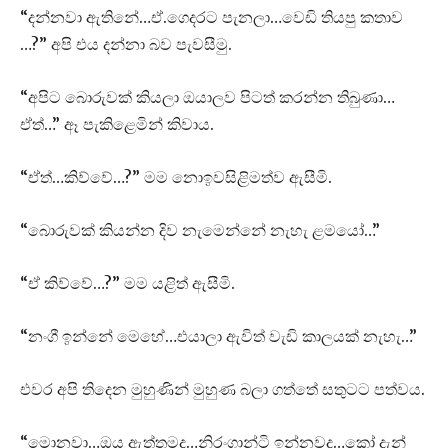
“දන්නවා ඇතිනේ…ඒ.ගෙදරට පැනලා…වෙඩි තියපු කතාව
…?” අපි එය දන්නා බව පැවසීමු.
“අපිට බොරුවක් කියලා ඔයාලව පිටත් කරන්න තිබුණා…
ඒත්…” ඈ පැකිළෙමින් කිවාය.
“ඒත්…කිව්වේ…?” මම නොඉවසිළිමත්ව ඇසීමි.
“බොරුවක් කියන්න දිව නැමෙන්නේ නැහැ ළමයෝ…”
“ඒ කිව්වේ…?” මම යළිත් ඇසීමි.
“නංගී ඉන්නේ මෙහේ…එයාලා ඇවිත් වැඩි කාලයක් නැහැ…”
එවර අපි තිදෙන මුහුණින් මුහුණ බලා ගත්තේ සතුටට පත්වය.
“මොනවා…ඔය ඇත්තමද…නිරංගාන්ටි ඉන්නවද…කෝ දැන්