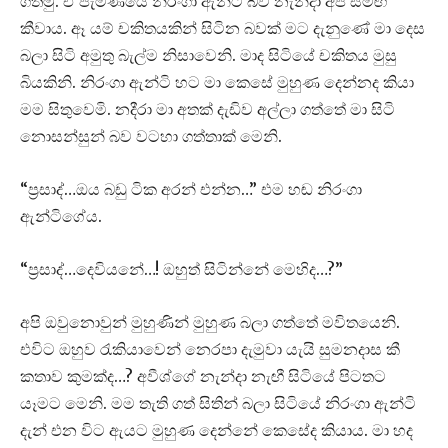
ගතිමු. ඒ පැමිණියේ නිරංගා ඇන්ටි බව නැන්දා අප සමඟ
කීවාය. ඈ යම් චකිතයකින් සිටින බවක් මට දැනුණේ මා දෙස
බලා සිටි අමුතු බැල්ම නිසාවෙනි. මාද සිටියේ චකිතය මුසු
බියකිනි. නිරංගා ඇන්ටි හට මා කෙසේ මුහුණ දෙන්නද කියා
මම සිතුවෙමි. නදීරා මා අතක් දැඩිව අල්ලා ගත්තේ මා සිටි
නොසන්සුන් බව වටහා ගත්තාක් මෙනි.
“ප්‍රසාද්…ඔය බඩු ටික අරන් එන්න…” එම හඬ නිරංගා
ඇන්ටිගේය.
“ප්‍රසාද්…දෙවියනේ…! ඔහුත් සිටින්නේ මෙහිද…?”
අපි ඔවුනොවුන් මුහුණින් මුහුණ බලා ගත්තේ මවිතයෙනි.
එවිට ඔහුව රැකියාවෙන් නෙරපා දැමුවා යැයි සුමනදාස කී
කතාව කුමක්ද…? අවීශ්ගේ නැන්දා නැඟී සිටියේ පිටතට
යෑමට මෙනි. මම තැති ගත් සිතින් බලා සිටියේ නිරංගා ඇන්ටි
දැන් එන විට ඇයට මුහුණ දෙන්නේ කෙසේද කියාය. මා හද