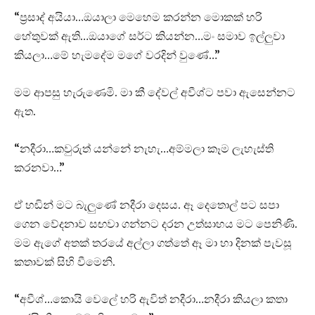
“ප්‍රසාද් අයියා…ඔයාලා මෙහෙම කරන්න මොකක් හරි
හේතුවක් ඇති…ඔයාගේ සර්ට කියන්න…මං සමාව ඉල්ලුවා
කියලා…මේ හැමදේම මගේ වරදින් වුණේ…”
මම ආපසු හැරුණෙමි. මා කී දේවල් අවීශ්ට පවා ඇසෙන්නට
ඇත.
“නදීරා…කවුරුත් යන්නේ නැහැ…අම්මලා කෑම ලැහැස්ති
කරනවා…”
ඒ හඬින් මට බැලුණේ නදීරා දෙසය. ඈ දෙතොල් පට සපා
ගෙන වේදනාව සඟවා ගන්නට දරන උත්සාහය මට පෙනිණි.
මම ඇගේ අතක් තරයේ අල්ලා ගත්තේ ඈ මා හා දිනක් පැවසූ
කතාවක් සිහි වීමෙනි.
“අවීශ්…කොයි වෙලේ හරි ඇවිත් නදීරා…නදීරා කියලා කතා