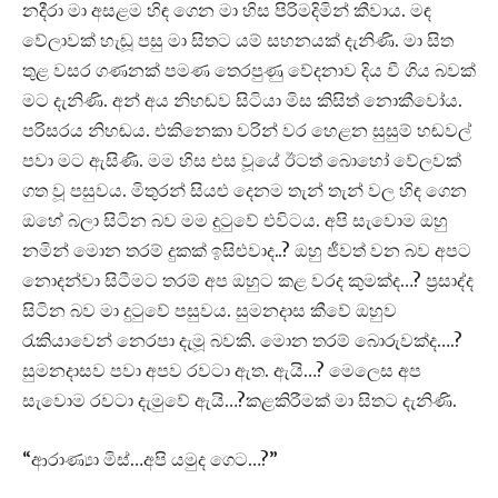
නදීරා මා අසළම හිඳ ගෙන මා හිස පිරිමදිමින් කීවාය. මඳ
වේලාවක් හැඬූ පසු මා සිතට යම් සහනයක් දැනිණි. මා සිත
තුළ වසර ගණනක් පමණ තෙරපුණු වේදනාව දිය වී ගිය බවක්
මට දැනිණි. අන් අය නිහඬව සිටියා මිස කිසිත් නොකීවෝය.
පරිසරය නිහඬය. එකිනෙකා වරින් වර හෙළන සුසුම් හඬවල්
පවා මට ඇසිණි. මම හිස එස වූයේ ඊටත් බොහෝ වේලවක්
ගත වූ පසුවය. මිතුරන් සියළු දෙනම තැන් තැන් වල හිඳ ගෙන
ඔහේ බලා සිටින බව මම දුටුවේ එවිටය. අපි සැවොම ඔහු
නමින් මොන තරම් දුකක් ඉසිළුවාද..? ඔහු ජීවත් වන බව අපට
නොදන්වා සිටීමට තරම් අප ඔහුට කළ වරද කුමක්ද…? ප්‍රසාද්ද
සිටින බව මා දුටුවේ පසුවය. සුමනදාස කීවේ ඔහුව
රැකියාවෙන් නෙරපා දැමූ බවකි. මොන තරම් බොරුවක්ද….?
සුමනදාසව පවා අපව රවටා ඇත. ඇයි…? මෙලෙස අප
සැවොම රවටා දැමුවේ ඇයි…?කළකිරීමක් මා සිතට දැනිණි.
“ආරාණ්‍යා මිස්…අපි යමුද ගෙට…?”