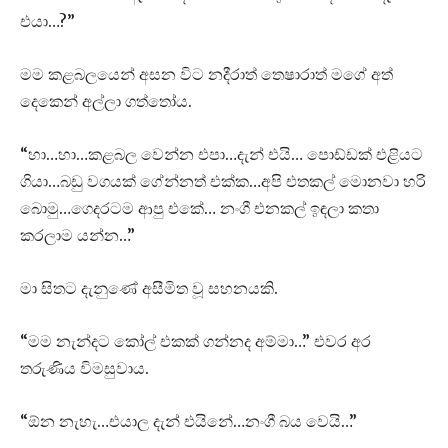
එයා…?”
මම කළබලයෙන් අසන විට නදීරාත් තෙෂාරාත් මගේ අත්
දෙකෙන් අල්ලා ගත්තෝය.
“හා…හා…කළබල වෙන්න එපා…දැන් එයි… පොඩ්ඩක් එළියට
ගියා…බඩු වගයක් ගේන්නත් එක්ක…අපි එතකල් මොනවා හරි
බොමු…ගෙදරටම ආපු එකේ… නංගී එනකල් ඉඳලා කතා
කරලාම යන්න…”
මා සිතට දැනුණේ අසීමිත වූ සහනයකි.
“මම නැන්දට කෝල් එකක් ගන්නද අම්මා…” එවර අර
තරුණිය විමසුවාය.
“ඕන නැහැ…එයාල දැන් එයිනේ…නංගී බය වෙයි…”