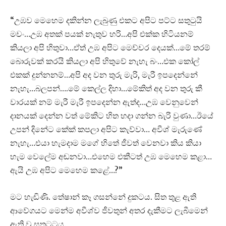
“උඹව මෙහෙම දකින්න ලැබුණු එකට අපිට පට්ට සතුටුයි
මචං…උඹ අතක් පයක් නැතුව හරි…අපි එක්ක හිටියනම්
කියලා අපි හිතුවා…ඒත් උඹ අපිට මෙච්චර දෙයක්…මේ තරම්
බොරුවක් කරයි කියලා අපි හිතුවේ නැහැ බං…එක කෝල්
එකක් දුන්නනම්…අපි අද වන තුරු මැරි, මැරී ඉපදෙන්නේ
නැහැ…බලපන්….මේ කෙල්ල දිහා…මේකිත් අද වන තුරු කී
වාරයක් නම් මැරී මැරී ඉපදෙන්න ඇත්ද…උඹ වෙනුවෙන්
දානයක් දෙන්න වත් මේකිට හිත හදා ගන්න බැරි වුණා…ඊයේ
උපන් දිනේට කේක් කපලා අපිට කැව්වා… අවීශ් මැරුණේ
නැහැ…එයා හැමදාම මගේ හිතේ ජීවත් වෙනවා කිය කියා
හැම වෙලේම අඬනවා…එහෙම එකීටත් උඹ මෙහෙම කළා…
ඇයි උඹ අපිට මෙහෙම කළේ…?”
මට හැඬිණි. තේෂාන් කෑ ගසන්නේ දුකටය. සිත තුළ ඇති
ආවේගයට මෙන්ම අවීශ්ව ජීවතුන් අතර දැකීමට ලැබීමෙන්
ඇති වූ සතුටටය.