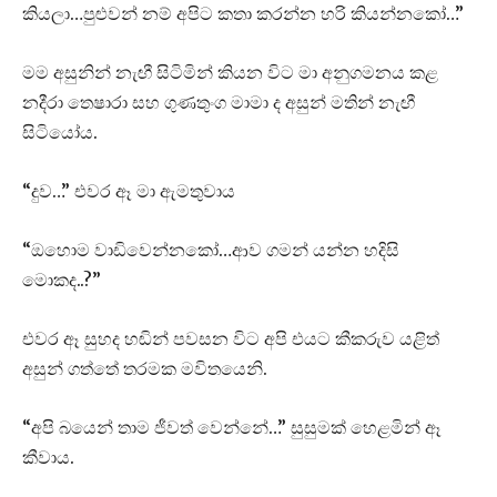
කියලා…පුළුවන් නම් අපිට කතා කරන්න හරි කියන්නකෝ…”
මම අසුනින් නැඟී සිටිමින් කියන විට මා අනුගමනය කළ
නදීරා තෙෂාරා සහ ගුණතුංග මාමා ද අසුන් මතින් නැඟී
සිටියෝය.
“දුව…” එවර ඈ මා ඇමතුවාය
“ඔහොම වාඩිවෙන්නකෝ…ආව ගමන් යන්න හදිසි
මොකද..?”
එවර ඈ සුහද හඬින් පවසන විට අපි එයට කීකරුව යළිත්
අසුන් ගත්තේ තරමක මවිතයෙනි.
“අපි බයෙන් තාම ජීවත් වෙන්නේ…” සුසුමක් හෙළමින් ඈ
කීවාය.