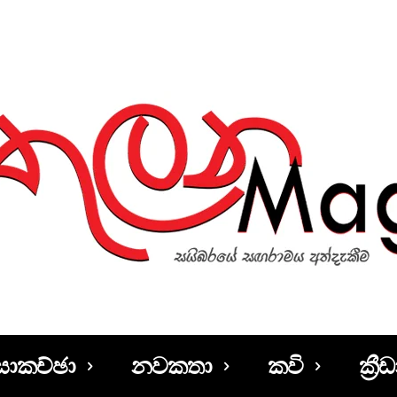
සාකච්ඡා
නවකතා
කවි
ක්‍රීඩ