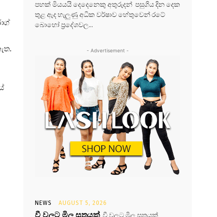
පහක් මියයයි දෙදෙනෙකු අතුරුදන් පසුගිය දින දෙක
තුළ ඇද හැලුණු අධික වර්ෂාව හේතුවෙන් රටේ
ාග්
බොහෝ ප්‍රදේශවල...
ැත.
- Advertisement -
යේ
NEWS
AUGUST 5, 2026
වී වලට මිල සූත්‍රයක්
වී වලට මිල සූත්‍රයක්