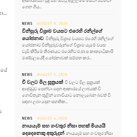
ආකාරයෙන් සූදු සහ ඔට්ටු ඇල්ලීමේ සේවා පවත්වා
ගෙන ගිය...
පා…
NEWS
AUGUST 6, 2026
විනිසුරු විශ්‍රාම වයසට එරෙහි රනිල්ගේ
යෝජනාව
විනිසුරු විශ්‍රාම වයසට එරෙහි රනිල්ගේ
යෝජනාව විනිසුරුවරුන්ගේ විශ්‍රාම යෑමේ වයස
වැඩි කිරීමේ තීරණයට එරෙහිව එ.ජා.ප කෘත්‍යාධිකාරී
මණ්ඩලයේදී යෝජනාවක් සම්මත කර...
ූයේ
NEWS
AUGUST 5, 2026
වී වලට මිල සූත්‍රයක්
වී වලට මිල සූත්‍රයක්
ආණුඩුව පෙන්වා දෙන ආකාරයේ ලාබයක් වී
ගොවිතැන තුළින් ගොවියාට නොලැබෙන බවත් වී
සඳහා ලබා දෙන සහතික...
ඈ
NEWS
AUGUST 4, 2026
නායයෑම් සහ ගංවතුර නිසා පහක් මියයයි
දෙදෙනෙකු අතුරුදන්
නායයෑම් සහ ගංවතුර නිසා