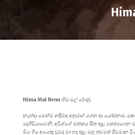
Hima
Hima Mal Renu හිම මල් රේණු
නැන්දා මෙන්ම නදීරාද අනුරාග් ගෙන ආ යෝජනාව කෙරෙහි
දෙගිඩියාවෙනි. අවීශ්ගේ මතකය සිත තුළ තෙරපගෙ
මිය ගිය අයෙකු වුවද මා හද තුළ ඔහු තවමත් ජීවමාන වි