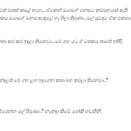
 නමවත් මතක් කළේ නැහැ…ඒකෙන් ඔයාගේ මනසට කම්පනයක් ඇති
තකය ඔයාගේ මනස ඇතුළේ හැංගිලා තිබුණා…මල් සුවඳට ඒක එකපා
 කතා කර කර ඉඳලා තියනවා…මේ ගහ යට ඒ මතකය තාමත් ඉතිරි
න්දුලත් මේ ගහ ළඟ ඉඳගෙන කතා බහ කරලා තියනවා…”
ෙන්න මල් පිපුණා…” නැන්දා කීවේ ශෝකී හඬකිනි.