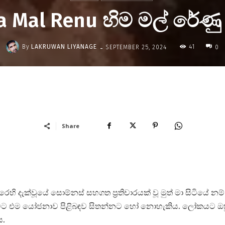
 Mal Renu හිම මල් රේණු
-
By
LAKRUWAN LIYANAGE
41
SEPTEMBER 25, 2024
0
Share
 දැක්වූයේ සොම්නස් සහගත ප්‍රතිචාරයක් වූ මුත් මා සිටියේ නම්
න මට එම යෝජනාව පිළිබඳව සිතන්නට හෝ නොහැකිය. ලෝකයට ඔ
ය.