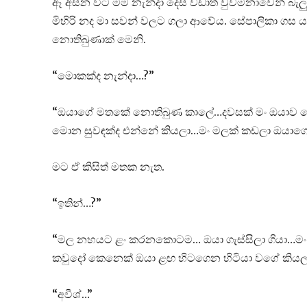
ඈ අසන විට මම නැන්දා දෙස වඩාත් වුවමනාවෙන් බැ
මිහිරි නද මා සවන් වලට ගලා ආවේය. සේපාලිකා ගස යටද 
නොතිබුණාක් මෙනි.
“මොකක්ද නැන්දා…?”
“ඔයාගේ මතකේ නොතිබුණ කාලේ…දවසක් මං ඔයාව මේ 
මොන සුවඳක්ද එන්නේ කියලා…මං මලක් කඩලා ඔයාගේ
මට ඒ කිසිත් මතක නැත.
“ඉතින්…?”
“මල නහයට ළං කරනකොටම… ඔයා ගැස්සිලා ගියා…මං 
කවුදෝ කෙනෙක් ඔයා ළඟ හිටගෙන හිටියා වගේ කියල
“අවීශ්…”