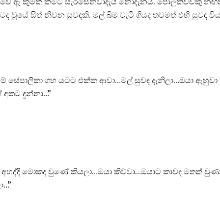
ලුවේ ඈ කුමක් කීමට සැරසෙනවාදැයි නොදැනය. පොල්කිච්චකු න
වූයේ සිත් නිවන සුවඳකි. මල් බිම වැටී ගියද තවමත් එහි සුවඳ විය
සේපාලිකා ගහ යටට එක්ක ආවා…මල් සුවඳ දැනිලා…ඔයා ඇහුවා
 අතට දුන්නා…”
අහද්දී මොකද වුණේ කියලා…ඔයා කිව්වා…ඔයාට කාවද මතක් වුණ
ා…”