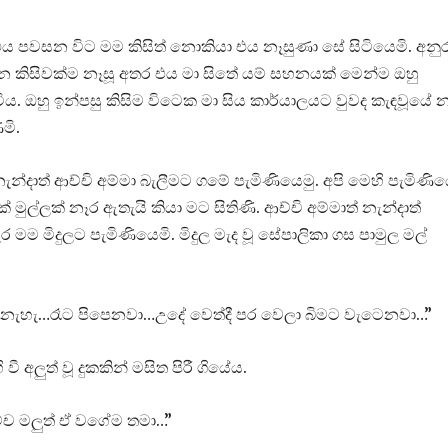
 එය පවසන විට මම කිසිත් නොකියා එය නෑසුණා සේ සිටියෙමි. අනුර
 කිසිවක්ම නෑසූ අතර එය මා සිතේ යම් සහනයක් මෙන්ම ඔහු
. ඔහු ඉන්පසු කිසිම විටෙක මා සිය කාර්යාලයට වුවද කැඳවූයේ න
මි.
 නැන්දාත් ආච්චි අම්මා බැලීමට ගමේ පැමිණියෙමු. අපි මෙහි පැමිණි
්ලක් නෑර ඇතැයි කියා මට සිතිණි. ආච්චි අම්මාත් නැන්දාත්
 මම මිදුලට පැමිණියෙමි. මිදුල මැද වූ සේපාලිකා ගස පාමුල මල්
ෂ නැහැ…රෑට පිපෙනවා…උදේ වෙත්දී පර වෙලා බිමට වැටෙනවා…”
ී අලුත් වූ දුකකින් මසිත පිරී ගියේය.
්ච මලුත් ඒ වගේම තමා…”