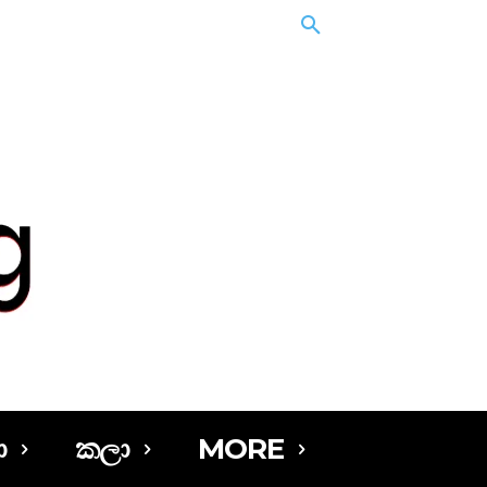
ා
කලා
MORE