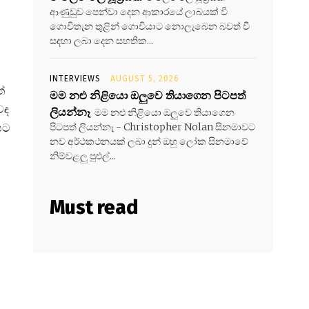
ආණුඩුව පෙන්වා දෙන ආකාරයේ ලාබයක් වී
ගොවිතැන තුළින් ගොවියාට නොලැබෙන බවත් වී
සඳහා ලබා දෙන සහතික...
INTERVIEWS
AUGUST 5, 2026
ේ
මම නළු නිළියො ඔලුවෙ තියාගෙන පිටපත්
වඳ
ලියන්නෑ
මම නළු නිළියො ඔලුවෙ තියාගෙන
සට
පිටපත් ලියන්නෑ - Christopher Nolan සිනමාවට
නව අර්ථකථනයක් ලබා දුන් ඔහු ලෝක සිනමාවේ
නිම්වළලු පුළුල්...
Must read