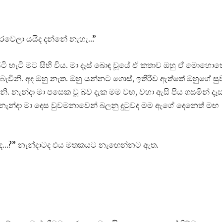
වෙලා යයිද දන්නේ නැහැ…”
ිටි හැටි මට සිහි විය. මා දෑස් බොඳ වූයේ ඒ කතාව ඔහු ඒ මොහොත
 බැවිනි. අද ඔහු නැත. ඔහු යන්නට ගොස්, ඉතිරිව ඇත්තේ ඔහුගේ සු
ි. නැන්දා මා පසෙක වූ බව දැක මම වහ, වහා ඇසි පිය ගසමින් දෑ
. නැන්දා මා දෙස වුවමනාවෙන් බලනු දුටුවද මම ඇගේ දෙනෙත් මඟ
ුණාද…?” නැන්දාටද එය මතකයට නැඟෙන්නට ඇත.