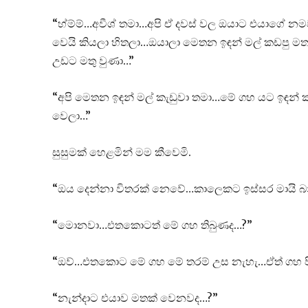
“හ්ම්ම්…අවීශ් තමා…අපි ඒ දවස් වල ඔයාට එයාගේ
වෙයි කියලා හිතලා…ඔයාලා මෙතන ඉඳන් මල් කඩපු ම
උඩට මතු වුණා…”
“අපි මෙතන ඉඳන් මල් කැඩුවා තමා…මේ ගහ යට ඉඳන්
වෙලා…”
සුසුමක් හෙළමින් මම කීවෙමි.
“ඔය දෙන්නා විතරක් නෙවේ…කාලෙකට ඉස්සර මායි බ
“මොනවා…එතකොටත් මේ ගහ තිබුණද…?”
“ඔව්…එතකොට මේ ගහ මේ තරම් උස නැහැ…ඒත් ගහ පිර
“නැන්දාට එයාව මතක් වෙනවද…?”