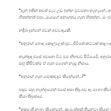
“දැන් ඉතින් තවත් වැට උඩ ඉන්න වුවමනා නැහැනේ…
හිතන්නත් එපා…ඔයාගේ අනාගතය ගැන හිතන්න…මං එ
නදීරා දුන්නේ එවන් අවවාදයකි.
“අනුරාග් හොඳ කොල්ලෙක් දුව…ජීවිතේ කට්ටක් කා
නැන්දාද එසේ පවසන විට මම නිහඬව සිටියෙමි. අනුරා
ඔහු කිසිවක්ම ඒ ගැන මගෙන් නෑසූ නිසාය.
“අනුරාග් ගැන මොකද දුව කියන්නේ…?”
පසුව ඔහු නැන්දාගෙන් එසේ අසා තිබූ බව ඈ මා හා ක
කියා තිබුණාය.
“අකමැති නැහැ කියන්නේ…කැමැත්තක් තියනවා කිය