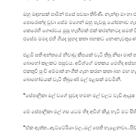
ඔහු මඳහසක් පාමින් එසේ පවසා තිබිණි. නැන්දා මා හා
පොරොන්දු වූවා සේම මගෙන් ඔහු පැවසූ යෝජනාව ගැන
කෙරෙහි ගෞරවය මුසු හැඟීමක් එක් කරන්නටද සමත් විය
එසේම මමද එහි ගියද සුහද කතා බහකට නොනැවතුණෙ
එළඹි සති අන්තයේ නිවාඩු කීපයක් වැටී තිබූ නිසා මාත්
බොහෝ කලකට පසුවය. අවීශ්ගේ මතකය මෙහිද අස්සක් මුල
එකතුවී පුංචි අම්මාත් නංගීත් ගැන කරන කතා බහ මඟ හැර
බොහෝමයක් වැටී තිබුණේ මල් පළසක් මවමිනි.
“සේපාලිකා මල් වගේ සුවඳ හමන මල් වලට වැඩි ආයු
මේ සේපාලිකා මල් ගස යටම හිඳ අවීශ් කියූ හැටි මට සිහි ව
“ඒක ඇත්ත…ඇට්ටේරියා වල..මල් පෙති හැළෙනවා…පිච