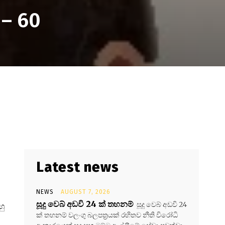
 – 60
Latest news
NEWS
AUGUST 7, 2026
සූදු වෙබ් අඩවි 24 ක් තහනම්
සූදු වෙබ් අඩවි 24
හු
ක් තහනම් වලංගු බලපත්‍රයක් රහිතව නීති විරෝධි