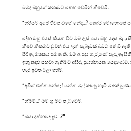
මමද ඔහුගේ කතාවට එකඟ වෙමින් කීවෙමි.
“හරියට අපේ ජීවිත වගේ නේද…? කොයි මොහොතේ පර
එදින ඔහු එසේ කියන විට මම දෑස් හයා ඔහු දෙස බලා ස
කීවේ නිකමට වුවත් එය දැන් සැබෑවක් බවට පත් වී ඇති
පිරිණු මතකය පමණකි. මම ආපසු හැරුණේ පෑරුණු සිතින
ඉනූ කඳළු සඟවා ගැනීමට අසීරු ප්‍රයත්නයක යෙදුණෙමි
හැර ඉවත බලා ගතිමි.
“අවිශ් එක්ක පන්සල් යන්න මල් කඩපු හැටි මතක් ව
“හ්ම්ම්…” මම හූ මිටි තැබුවෙමි.
“ඔයා දන්නවද දුව…?”