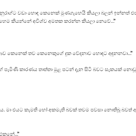
අනුරාග්ට වඩා හොඳ කෙනෙක් මුණගැහෙයි කියලා බලන් ඉන්නත් එ
හෙම කියන්නේ අවීශ්ව අමතක කරන්න කියලා නෙවේ…”
ලා ආව කෙනෙක් තව කෙනෙකුගේ දුක වේදනාව හොඳට අඳුනනවා…”
ග් පැමිණි කාරණය තාත්තා මුළ පටන් දැන සිටි බවට සැකයක් නොව
ීවාය. මා එයට කැමති හෝ අකමැති බවක් තවම පවසා නොතිබූ බවත් 
න එකනේ…”