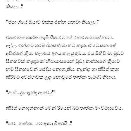
කියලා…”
“එයා ගියේ ඔයාව එක්ක එන්න යනවා කියලා…”
එසේ නම් තාත්තා පැමිණියේ මගේ රහස් හොයන්නටය.
අල්ලා ගන්නට තරම් රහසක් මා හට නැත. ඒ මොහොතේ
අවීශ්ගේ ක්‍රියා කලාපය අගය කළ යුතුමය. එය සිහිවී මා මුවට
සිනහවක් නැඟුණේ නිරායාසයෙන් වුවද තාත්තාගේ ක්‍රියාව
නම් සිනහවෙන් සේදිය නොහැකිය. නැන්දා හා කිසිත් කතා
කිරීමට අවස්ථාවක් උදා නොවූයේ තාත්තා පැමිණි නිසාය.
“ආහ්…දුව දැන්ද ආවේ..?”
කිසිත් නොදන්නාක් මෙන් රියෙන් බට තාත්තා මා විමසුවේය.
“ඔව්…තාත්තා…මේ ආවා විතරයි…”