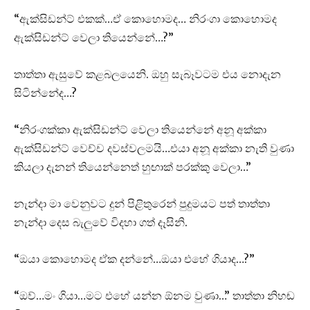
“ඇක්සිඩන්ට් එකක්…ඒ කොහොමද… නිරංගා කොහොමද
ඇක්සිඩන්ට් වෙලා තියෙන්නේ…?”
තාත්තා ඇසුවේ කළබලයෙනි. ඔහු සැබෑවටම එය නොදැන
සිටින්නේද…?
“නිරංගක්කා ඇක්සිඩන්ට් වෙලා තියෙන්නේ අනූ අක්කා
ඇක්සිඩන්ට් වෙච්ච දවස්වලමයි…එයා අනූ අක්කා නැති වුණා
කියලා දැනන් තියෙන්නෙත් හුඟාක් පරක්කු වෙලා…”
නැන්දා මා වෙනුවට දුන් පිළිතුරෙන් පුදුමයට පත් තාත්තා
නැන්දා දෙස බැලුවේ විදහා ගත් දෑසිනි.
“ඔයා කොහොමද ඒක දන්නේ…ඔයා එහේ ගියාද…?”
“ඔව්…මං ගියා…මට එහේ යන්න ඕනම වුණා…” තාත්තා නිහඬ