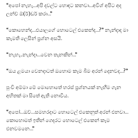
“අපෝ නැහැ…අපි දවල්ට හොඳට කනවා…අවීශ් අපිට අද
ලන්ච් ඕ(ර්)ඩර් කරා…”
“කොහෙන්ද…එයාලගේ හොටෙල් එකෙන්ද…?” නැන්දාද මා
කැමති ලෙසින් ප්‍රශ්න අසයි.
“නැහැ..නැන්දා…වෙන තැනකින්…”
“ඔය ළමයා වෙනදාටත් ඔහොම කෑම බීම අරන් දෙනවද…?”
පුංචි අම්මා මේ මොහොතේ හරස් ප්‍රශ්නයක් නැඟීම ගැන
අහිතක් මා සිතේ ඇති නොවීය.
“අපෝ…ඔව්…සමහරදාට හොටෙල් එකෙනුත් අරන් එනවා…
කොහොමත් ඉතින් ගෙදරට හොටෙල් එකෙන් කෑම
එනවමනෙ…”