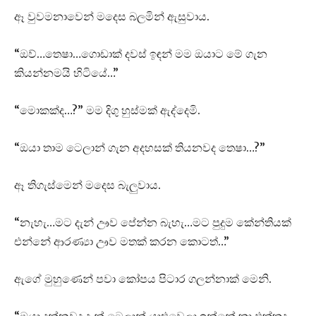
ඈ වුවමනාවෙන් මදෙස බලමින් ඇසුවාය.
“ඔව්…තෙෂා…ගොඩාක් දවස් ඉඳන් මම ඔයාට මේ ගැන
කියන්නමයි හිටියේ…”
“මොකක්ද…?” මම දිගු හුස්මක් ඇද්දෙමි.
“ඔයා තාම ටෙලාන් ගැන අදහසක් තියනවද තෙෂා…?”
ඈ තිගැස්මෙන් මදෙස බැලුවාය.
“නැහැ…මට දැන් ඌව පේන්න බැහැ…මට පුදුම කේන්තියක්
එන්නේ ආරණ්‍යා ඌව මතක් කරන කොටත්…”
ඇගේ මුහුණෙන් පවා කෝපය පිටාර ගලන්නාක් මෙනි.
“ඔයා දන්නවද දැන් ටෙලාන් යාළුවෙලා ඉන්නේ කා එක්කද