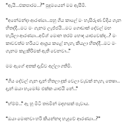
“ඇයි…එකපාරම…?” පුදුමයෙන් මම ඇසීමි.
“අනේමන්දා ආරණ්‍යා…පහු ගිය කාලේ මං හැසිරුණ විදිය ගැන
හිතද්දී…මට මං ගැනම ලැජ්ජයි…මට ගොඩාක් දේවල් මඟ
හැරිලා ආරණ්‍යා…අවීශ් මොන තරම් හොඳ යාළුවෙක්ද…? මං
කාවවත්ම හරියට ආශ්‍රය කළේ නැහැ කියලා හිතද්දී…මට මං
ගැනම කළකිරීමක් ඇති වෙනවා…”
මම ඇගේ අතක් දැඩිව අල්ලා ගතිමි.
“ගිය දේවල් ගැන දැන් හිතලා දුක් වෙලා වැඩක් නැහැ තෙෂා…
දැන් ඔයා හැමෝම එක්ක යාළුයි නේ…”
“හ්ම්ම්…” ඈ හූ මිටි තබමින් මඳහසක් පෑවාය.
“ඔයා මොනවා හරි කියන්නද හැදුවේ ආරණ්‍යා…?”