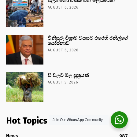
එල්නිනෝ එක්ක එන ලෙඩරෝග
AUGUST 6, 2026
විනිසුරු විශ්‍රාම වයසට එරෙහි රනිල්ගේ
යෝජනාව
AUGUST 6, 2026
වී වලට මිල සූත්‍රයක්
AUGUST 5, 2026
Hot Topics
Join Our
WhatsApp
Community
News
987