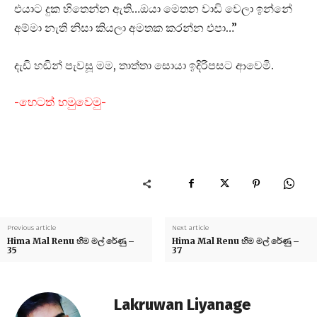
එයාට දුක හිතෙන්න ඇති…ඔයා මෙතන වාඩි වෙලා ඉන්නේ
අම්මා නැති නිසා කියලා අමතක කරන්න එපා…”
දැඩි හඬින් පැවසූ මම, තාත්තා සොයා ඉදිරිපසට ආවෙමි.
-හෙටත් හමුවෙමු-
Previous article
Next article
Hima Mal Renu හිම මල් රේණු –
Hima Mal Renu හිම මල් රේණු –
35
37
Lakruwan Liyanage