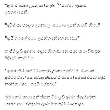
“ඇයි ඒ ගෙදර උයන්නේ නැද්ද…?” තාත්තා ඇසුවේ
උපහාසයෙනි.
“අවීශ් සමහරදාට උයනවලු…අම්මාට උයන්න බැරි නිසා…”
“ඇයි එයාගේ අම්ම උයන්න දන්නේ නැද්ද…?”
නංගීත් පුංචි අම්මාට දෙවෙනි නැත. නොසතුටක් මා සිත පුරා
ඔඩු දුවන්නට විය.
“අපෝ..නිරංගාන්ටිට හොඳට උයන්න පුළුවන්…ඔයාගේ
අම්මට වගේ නෙවේ..ඇක්සිඩන්ට් එකෙන් පස්සේ එයාට වැඩ
කරන්න බැහැ…ඒකයි හේතුව…”
මම නොමනාපයෙන් කියන විට පුංචි අම්මා තිගැස්මෙන්
තාත්තා දෙස බලනු මා දෑසට මඟ හැරී ගියේ නැත.