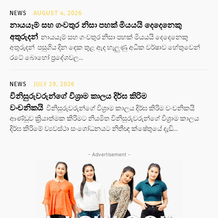
NEWS
AUGUST 4, 2026
නායයෑම් සහ ගංවතුර නිසා පහක් මියයයි දෙදෙනෙකු
අතුරුදන්
නායයෑම් සහ ගංවතුර නිසා පහක් මියයයි දෙදෙනෙකු
අතුරුදන් පසුගිය දින දෙක තුළ ඇද හැලුණු අධික වර්ෂාව හේතුවෙන්
රටේ බොහෝ ප්‍රදේශවල...
NEWS
JULY 29, 2026
විනිසුරුවරුන්ගේ විශ්‍රාම කාලය දිර්ඝ කිරිම
වංචනිකයි
විනිසුරුවරුන්ගේ විශ්‍රාම කාලය දිර්ඝ කිරිම වංචනිකයි
ආණ්ඩුව ක්‍රියාත්මක කිරිමට නියමිත විනිසුරුවරුන්ගේ විශ්‍රාම කාලය
දිර්ඝ කිරිමේ ව්‍යවස්ථා සංශෝධනයට නිතීඥ ක්ෂේතුයේ දැඩි...
- Advertisement -