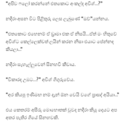
“අපිව ෆලෝ කරන්නේ එතකොට අංකල්ද අවීශ්…?”
නදීරා අසන විට පිළිතුරු ලෙස ලැබුණේ “ඔව්”යන්නය.
“එතකොට එහෙනම් ඒ ඩ්‍රාමා එක ඒ නිසයි…ඒත් මං හිතුවේ
අවීශ්ට කෙල්ලෙක්වත් ලයින් කරන නිසා එයාට පේන්නද
කියලා…”
නදීරා සැහැල්ලුවෙන් සිනහවී කීවාය.
“විකාරද උඹට…?” අවීශ් ගිගුරුවේය.
“අර කියපු ඉණිමඟ නම් දැන් ඕන වෙයි වගේ ප්‍රාසද් අයියා…”
එය කෙතරම් අසීරු මොහොතක් වුවද නදීරා කියූ දෙයට අප
අතර පැතිර ගියේ සිනහවකි.