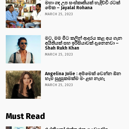
මහා ගඳ උප සංස්කෘතියක් හැදිච්චි රටක්
මේක – Jayalal Rohana
MARCH 25, 2023
මට, මම මීට කලින් ආදරය කළ අය ගැන
අයිතියක් සහ ඉරිසියාවක් දැනෙනවා –
Shah Rukh Khan
MARCH 25, 2023
Angelina Jolie : අම්මෙක් වෙන්න ඕන
හැම සුදුසුකමක්ම මං ළඟ නැහැ
MARCH 25, 2023
Must Read