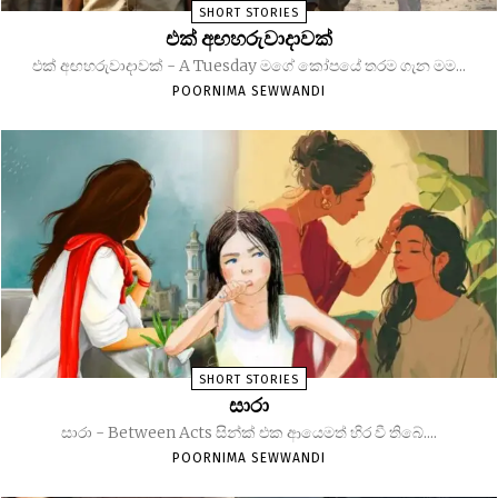
SHORT STORIES
එක් අඟහරුවාදාවක්
එක් අඟහරුවාදාවක් - A Tuesday මගේ කෝපයේ තරම ගැන මම...
POORNIMA SEWWANDI
SHORT STORIES
සාරා
සාරා - Between Acts සින්ක් එක ආයෙමත් හිර වී තිබේ....
POORNIMA SEWWANDI