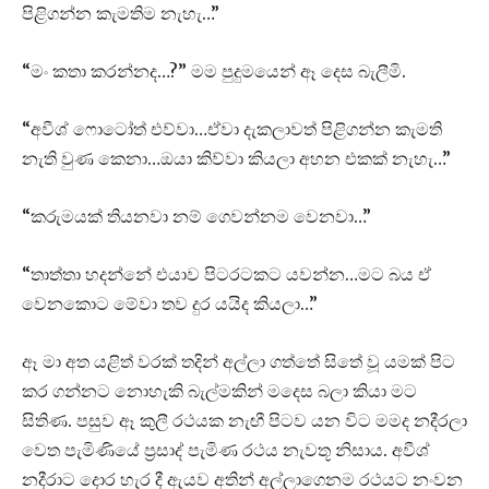
පිළිගන්න කැමතිම නැහැ…”
“මං කතා කරන්නද…?” මම පුදුමයෙන් ඈ දෙස බැලීමි.
“අවීශ් ෆොටෝත් එව්වා…ඒවා දැකලාවත් පිළිගන්න කැමති
නැති වුණ කෙනා…ඔයා කිව්වා කියලා අහන එකක් නැහැ…”
“කරුමයක් තියනවා නම් ගෙවන්නම වෙනවා…”
“තාත්තා හදන්නේ එයාව පිටරටකට යවන්න…මට බය ඒ
වෙනකොට මේවා තව දුර යයිද කියලා…”
ඈ මා අත යළිත් වරක් තදින් අල්ලා ගත්තේ සිතේ වූ යමක් පිට
කර ගන්නට නොහැකි බැල්මකින් මදෙස බලා කියා මට
සිතිණ. පසුව ඈ කුලී රථයක නැඟී පිටව යන විට මමද නදීරලා
වෙත පැමිණියේ ප්‍රසාද් පැමිණ රථය නැවතූ නිසාය. අවීශ්
නදීරාට දොර හැර දී ඇයව අතින් අල්ලාගෙනම රථයට නංවන