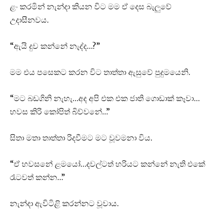
ළං කරමින් නැන්දා කියන විට මම ඒ දෙස බැලුවේ
උදාසීනවය.
“ඇයි දුව කන්නේ නැද්ද…?”
මම එය පසෙකට කරන විට තාත්තා ඇසුවේ පුදුමයෙනි.
“මට බඩගිනි නැහැ…අද අපි එක එක ජාති ගොඩාක් කෑවා…
හවස කිරි කෝපිත් බිව්වනේ…”
සිතා මතා තාත්තා රිදවීමට මට වූවමනා විය.
“ඒ හවසනේ ළමයෝ…දවල්ටත් හරියට කන්නේ නැති එකේ
රෑටවත් කන්න…”
නැන්දා ඇවිටිළි කරන්නට වූවාය.