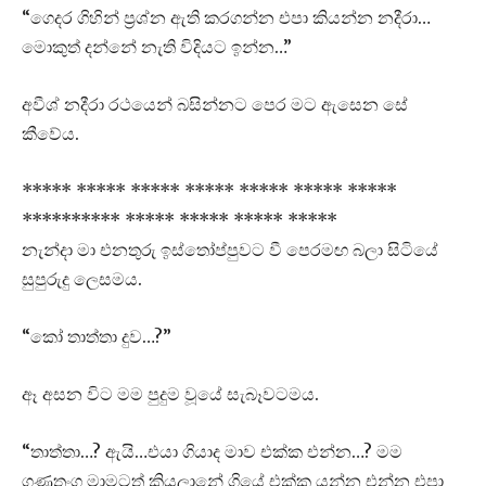
“ගෙදර ගිහින් ප්‍රශ්න ඇති කරගන්න එපා කියන්න නදීරා…
මොකුත් දන්නේ නැති විදියට ඉන්න…”
අවීශ් නදීරා රථයෙන් බසින්නට පෙර මට ඇසෙන සේ
කීවේය.
***** ***** ***** ***** ***** ***** *****
********** ***** ***** ***** *****
නැන්දා මා එනතුරු ඉස්තෝප්පුවට වී පෙරමඟ බලා සිටියේ
සුපුරුදු ලෙසමය.
“කෝ තාත්තා දුව…?”
ඈ අසන විට මම පුදුම වූයේ සැබෑවටමය.
“තාත්තා…? ඇයි…එයා ගියාද මාව එක්ක එන්න…? මම
ගුණතුංග මාමටත් කියලානේ ගියේ එක්ක යන්න එන්න එපා