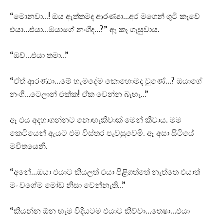
“මොනවා…! ඔය ඇත්තමද ආරණ්‍යා…අර මගෙන් ගුටි කෑවේ
එයා…එයා…ඔයාගේ නංගීද…?” ඈ කෑ ගැසුවාය.
“ඔව්…එයා තමා…”
“ඒත් ආරණ්‍යා…මේ හැමදේම කොහොමද වුණේ…? ඔයාගේ
නංගී…ටෙලාන් එක්ක! ඒක වෙන්න බැහැ…”
ඈ එය අදහාගන්නට නොහැකිවාක් මෙන් කීවාය. මම
කෙටියෙන් ඇයට එම විස්තර පැවසුවෙමි. ඈ අසා සිටියේ
මවිතයෙනි.
“අනේ…ඔයා එයාට කියලත් එයා පිළිගත්තේ නැත්තෙ එයාත්
මං වගේම මෝඩ නිසා වෙන්නැති…”
“කියන්න ඕන හැම විදියටම එයාට කිව්වා…තෙෂා…එයා