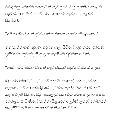
මමද ඔහු මෙන්ම රඟපාමින් පැවසුවේ ඔහු පන්තිය අසළට
පැමිණියා නම් එය මේ මොහොතේදී පැවසිය යුතු බව
සිතමිනි.
“අයියා ගියේ දැන් දුවව එක්ක එන්න යනවා කියලනේ…”
මම තාත්තාගේ මුහුණ දෙසම බලා සිටියේ ඔහු එයට දක්වන
ප්‍රතිචාරය කුමක්ද කියා දැන ගැනීමේ වුවමනාවෙනි.
“ආහ්…මට වෙන වැඩක් වැටුණා…ඒ පැත්තට ගියේ නැහැ…”
ඔහු එම බොරුව පැවසුවේ කටේ තොලේ නොගෑවෙන
ලෙසනි. මේ සා බොරුවක් පැවසිය හැකිද කියා මා සිතුවේ
කළකිරුණු සිතිනි. ඔහු ගෙතුළට යන විට මමද නැන්දා සමඟ
ගෙතුළට පැමිණියේ තාත්තා පිළිබඳව අලුතින් උපන් ශෝකයත්
කළකිරීමත් සිත කොනහමින් තිබෙන විටය.