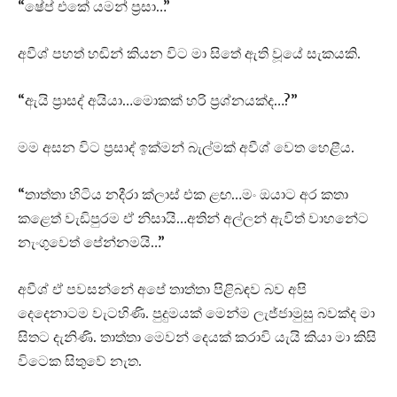
“ෂේප් එකේ යමන් ප්‍රසා…”
අවීශ් පහත් හඬින් කියන විට මා සිතේ ඇති වූයේ සැකයකි.
“ඇයි ප්‍රාසද් අයියා…මොකක් හරි ප්‍රශ්නයක්ද…?”
මම අසන විට ප්‍රසාද් ඉක්මන් බැල්මක් අවීශ් වෙත හෙළීය.
“තාත්තා හිටිය නදීරා ක්ලාස් එක ළඟ…මං ඔයාට අර කතා
කළෙත් වැඩිපුරම ඒ නිසායි…අතින් අල්ලන් ඇවිත් වාහනේට
නැංගුවෙත් පේන්නමයි…”
අවීශ් ඒ පවසන්නේ අපේ තාත්තා පිළිබඳව බව අපි
දෙදෙනාටම වැටහිණි. පුදුමයක් මෙන්ම ලැජ්ජාමුසු බවක්ද මා
සිතට දැනිණි. තාත්තා මෙවන් දෙයක් කරාවි යැයි කියා මා කිසි
විටෙක සිතුවේ නැත.