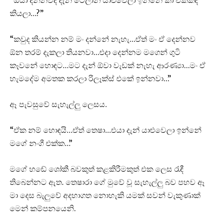
කියලා…?”
“කවුද කියන්න නම් මං දන්නේ නැහැ…ඒත් මං ඒ දෙන්නව
ඕන තරම් දැකලා තියනවා…එදා දෙන්නම මගෙන් ගුටි
කෑවනේ හොඳට…මට දැන් ඕවා වැඩක් නැහැ ආරණ්‍යා…මං ඒ
හැමදේම අමතක කරලා රිලෑක්ස් එකේ ඉන්නවා…”
ඈ පැවසුවේ සැහැල්ලු ලෙසය.
“ඒක නම් හොඳයි…ඒත් තෙෂා…එයා දැන් යාළුවෙලා ඉන්නේ
මගේ නංගී එක්ක…”
මගේ හඬේ ශෝකී බවකුත් කළකිරීමකුත් එක ලෙස රැඳී
තිබෙන්නට ඇත. තෙෂාරා ගේ මුවේ වූ සැහැල්ලු බව පහව ඈ
මා දෙස බැලුවේ අදහාගත නොහැකි යමක් සවන් වැකුණාක්
මෙන් කම්පනයෙනි.