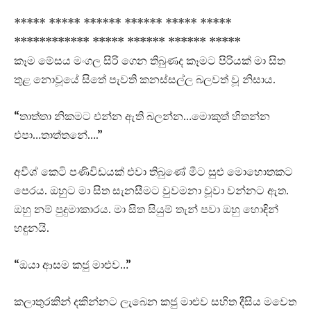
***** ***** ****** ****** ***** *****
************ ***** ****** ****** *****
කෑම මේසය මංගල සිරි ගෙන තිබුණද කෑමට පිරියක් මා සිත
තුළ නොවූයේ සිතේ පැවති කනස්සල්ල බලවත් වූ නිසාය.
“තාත්තා නිකමට එන්න ඇති බලන්න…මොකුත් හිතන්න
එපා…තාත්තනේ….”
අවීශ් කෙටි පණිවිඩයක් එවා තිබුණේ මීට සුළු මොහොතකට
පෙරය. ඔහුට මා සිත සැනසීමට වුවමනා වූවා වන්නට ඇත.
ඔහු නම් පුදුමාකාරය. මා සිත සියුම් තැන් පවා ඔහු හොඳින්
හඳුනයි.
“ඔයා ආසම කජු මාළුව…”
කලාතුරකින් දකින්නට ලැබෙන කජු මාළුව සහිත දීසිය මවෙත