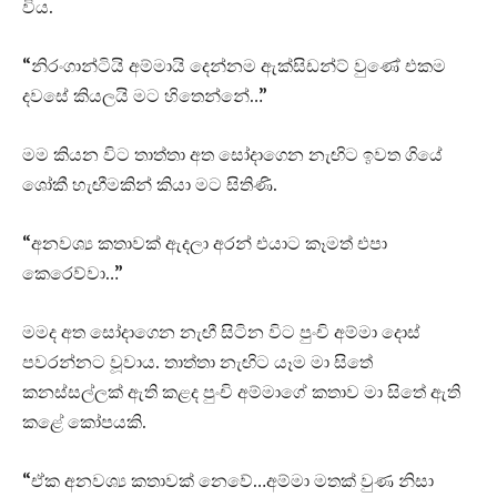
විය.
“නිරංගාන්ටියි අම්මායි දෙන්නම ඇක්සිඩන්ට් වුණේ එකම
දවසේ කියලයි මට හිතෙන්නේ…”
මම කියන විට තාත්තා අත සෝදාගෙන නැඟිට ඉවත ගියේ
ශෝකී හැඟීමකින් කියා මට සිතිණි.
“අනවශ්‍ය කතාවක් ඇදලා අරන් එයාට කෑමත් එපා
කෙරෙව්වා…”
මමද අත සෝදාගෙන නැඟී සිටින විට පුංචි අම්මා දොස්
පවරන්නට වූවාය. තාත්තා නැඟිට යෑම මා සිතේ
කනස්සල්ලක් ඇති කළද පුංචි අම්මාගේ කතාව මා සිතේ ඇති
කළේ කෝපයකි.
“ඒක අනවශ්‍ය කතාවක් නෙවේ…අම්මා මතක් වුණ නිසා