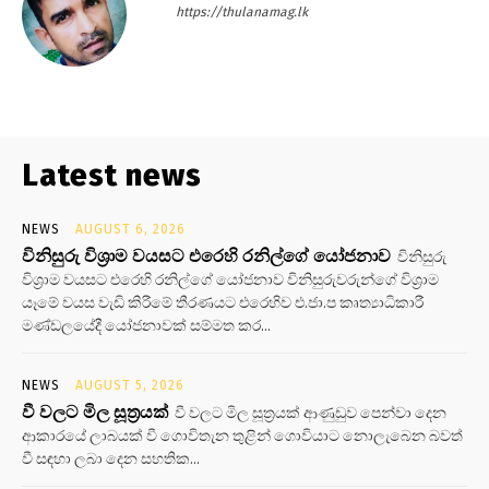
https://thulanamag.lk
Latest news
NEWS
AUGUST 6, 2026
විනිසුරු විශ්‍රාම වයසට එරෙහි රනිල්ගේ යෝජනාව
විනිසුරු
විශ්‍රාම වයසට එරෙහි රනිල්ගේ යෝජනාව විනිසුරුවරුන්ගේ විශ්‍රාම
යෑමේ වයස වැඩි කිරීමේ තීරණයට එරෙහිව එ.ජා.ප කෘත්‍යාධිකාරී
මණ්ඩලයේදී යෝජනාවක් සම්මත කර...
NEWS
AUGUST 5, 2026
වී වලට මිල සූත්‍රයක්
වී වලට මිල සූත්‍රයක් ආණුඩුව පෙන්වා දෙන
ආකාරයේ ලාබයක් වී ගොවිතැන තුළින් ගොවියාට නොලැබෙන බවත්
වී සඳහා ලබා දෙන සහතික...