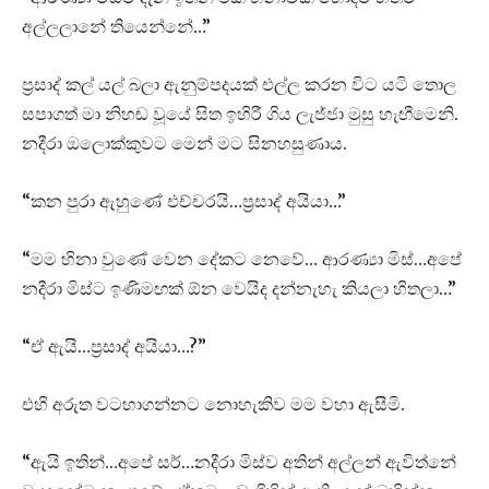
අල්ලලානේ තියෙන්නේ…”
ප්‍රසාද් කල් යල් බලා ඇනුම්පදයක් එල්ල කරන විට යටි තොල
සපාගත් මා නිහඬ වූයේ සිත ඉහිරී ගිය ලැජ්ජා මුසු හැඟීමෙනි.
නදීරා ඔලොක්කුවට මෙන් මට සිනහසුණාය.
“කන පුරා ඇහුණේ එච්චරයි…ප්‍රසාද් අයියා…”
“මම හිනා වුණේ වෙන දේකට නෙවේ… ආරණ්‍යා මිස්…අපේ
නදීරා මිස්ට ඉණිමඟක් ඕන වෙයිද දන්නැහැ කියලා හිතලා…”
“ඒ ඇයි…ප්‍රසාද් අයියා…?”
එහි අරුත වටහාගන්නට නොහැකිව මම වහා ඇසීමි.
“ඇයි ඉතින්…අපේ සර්…නදීරා මිස්ව අතින් අල්ලන් ඇවිත්නේ