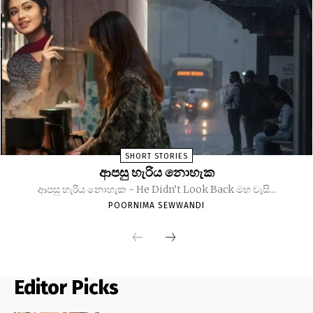
SHORT STORIES
ආපසු හැරිය නොහැක
ආපසු හැරිය නොහැක - He Didn’t Look Back මහ වැසි...
POORNIMA SEWWANDI
Editor Picks