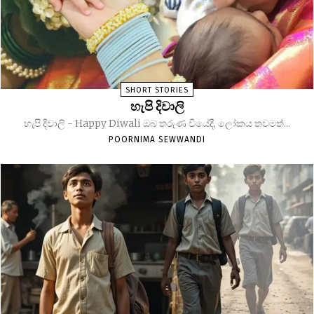
SHORT STORIES
හැපි දිවාලි
හැපි දිවාලි - Happy Diwali ඔබ තරුණ වියේදී, ලෝකය තවමත්...
POORNIMA SEWWANDI