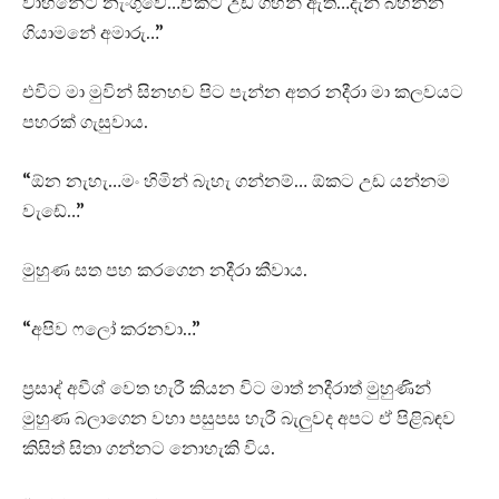
වාහනේට නැංගුවේ…ඒකට උඩ ගිහින් ඇති…දැන් බහින්න
ගියාමනේ අමාරු…”
එවිට මා මුවින් සිනහව පිට පැන්න අතර නදීරා මා කලවයට
පහරක් ගැසුවාය.
“ඕන නැහැ…මං හිමින් බැහැ ගන්නම්… ඕකට උඩ යන්නම
වැඩේ…”
මුහුණ සත පහ කරගෙන නදීරා කීවාය.
“අපිව ෆලෝ කරනවා…”
ප්‍රසාද් අවීශ් වෙත හැරී කියන විට මාත් නදීරාත් මුහුණින්
මුහුණ බලාගෙන වහා පසුපස හැරී බැලුවද අපට ඒ පිළිබඳව
කිසිත් සිතා ගන්නට නොහැකි විය.