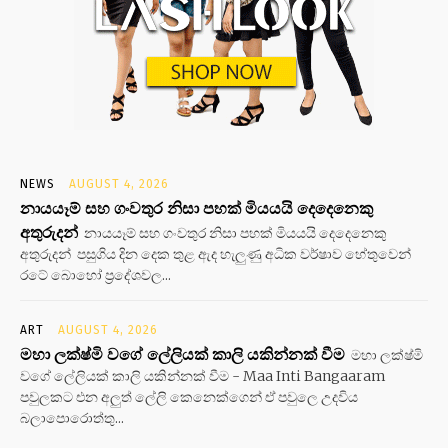
NEWS
AUGUST 4, 2026
නායයෑම් සහ ගංවතුර නිසා පහක් මියයයි දෙදෙනෙකු
අතුරුදන්
නායයෑම් සහ ගංවතුර නිසා පහක් මියයයි දෙදෙනෙකු
අතුරුදන් පසුගිය දින දෙක තුළ ඇද හැලුණු අධික වර්ෂාව හේතුවෙන්
රටේ බොහෝ ප්‍රදේශවල...
ART
AUGUST 4, 2026
මහා ලක්ෂ්මි වගේ ලේලියක් කාලි යකින්නක් වීම
මහා ලක්ෂ්මි
වගේ ලේලියක් කාලි යකින්නක් වීම - Maa Inti Bangaaram
පවුලකට එන අලුත් ලේලි කෙනෙක්ගෙන් ඒ පවුලෙ උදවිය
බලාපොරොත්තු...