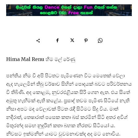
Hima Mal Renu හිම මල් රේණු
පන්තිය නිම වී අපි පිටතට පැමිණෙන විට මෙතෙක් වේලා
ඇද හැලෙමින් තිබු වර්ෂාව සිහින් පොදයක් බවට පරිවර්තනය
වී තිබිණි. අද කොළඹ, නුවරඑළියක සිරි ගෙන ඇත. එය සිතේ
අමුතු හැඟීමක් ඇති කළේය. ප්‍රසාද් තවම පැමිණ සිටියේ නැති
නිසා අපට මඳ වේලාවක් පිටත රැඳී සිටීමට සිදු විය. මාත්
නදීරාත්, තෙෂාරාත් පසෙක කතා බස් කරමින් සිටි අතර අවීශ්
මිතුරන්ද සමඟ නුදුරින් කතා බහක නිරතව සිටියෝ ය.
නිවසට ඉක්මනින් යාමට වුවමනාවක්ද අද මට නොවීය.