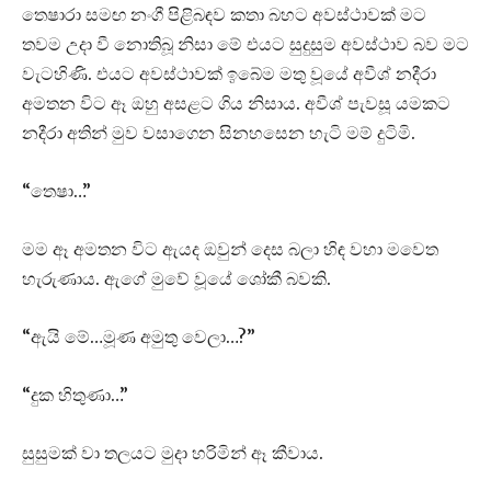
තෙෂාරා සමඟ නංගී පිළිබඳව කතා බහට අවස්ථාවක් මට
තවම උදා වී නොතිබූ නිසා මේ එයට සුදුසුම අවස්ථාව බව මට
වැටහිණි. එයට අවස්ථාවක් ඉබේම මතු වූයේ අවීශ් නදීරා
අමතන විට ඈ ඔහු අසළට ගිය නිසාය. අවීශ් පැවසූ යමකට
නදීරා අතින් මුව වසාගෙන සිනහසෙන හැටි මම් දුටිමි.
“තෙෂා…”
මම ඈ අමතන විට ඇයද ඔවුන් දෙස බලා හිඳ වහා මවෙත
හැරුණාය. ඇගේ මුවේ වූයේ ශෝකී බවකි.
“ඇයි මේ…මූණ අමුතු වෙලා…?”
“දුක හිතුණා…”
සුසුමක් වා තලයට මුදා හරිමින් ඈ කීවාය.