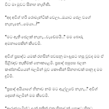
විට මා මුවට සිනහ නැඟිණි.
“අද අවීශ් හරි රොමෑන්ටික් වෙලා…ඔයාට ජෙල වගේ
නැහැනේ…මෙයා…?”
“මට ඇති ජෙලක් නැහැ…වැඩේමයි…” මම බොරු
අමනාපෙකින් කීවෙමි.
අවීශ් ප්‍රසාද්ට යමක් රහසින් පවසනු මා දෑසට හසු වුවද මම ඒ
පිළිබඳව තැකීම්ක් නොකළෙමි. ප්‍රසාද් පසුපස බලන
කණ්නාඩියෙන් බලමින් මුව කොණින් සිනහාවක් පානු ද මම
දුටිමි.
“ප්‍රසාද් අයියාගේ හිනාව නම් මට ඇල්ලුවේ නැහැ…” අවීශ්
දෙසත් බලමින් මම කීවෙමි.
“ආරණ්‍යා මිස්ට දැන් ඉතින් එක හිනාවක් හොඳට හිතට