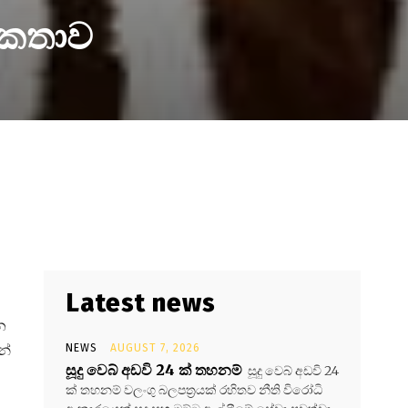
 කතාව
Latest news
න
න්
NEWS
AUGUST 7, 2026
සූදු වෙබ් අඩවි 24 ක් තහනම්
සූදු වෙබ් අඩවි 24
ක් තහනම් වලංගු බලපත්‍රයක් රහිතව නීති විරෝධි