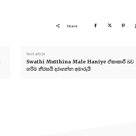
Share
Next article
ය
Swathi Mutthina Male Haniye ඒකාකාරී බව
හරිම නීරසයි දරාගන්න අමාරුයි