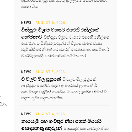
ආකාරයෙන් සූදු සහ ඔට්ටු ඇල්ලීමේ සේවා පවත්වා
ගෙන ගිය...
NEWS
AUGUST 6, 2026
විනිසුරු විශ්‍රාම වයසට එරෙහි රනිල්ගේ
යෝජනාව
විනිසුරු විශ්‍රාම වයසට එරෙහි රනිල්ගේ
යෝජනාව විනිසුරුවරුන්ගේ විශ්‍රාම යෑමේ වයස
වැඩි කිරීමේ තීරණයට එරෙහිව එ.ජා.ප කෘත්‍යාධිකාරී
මණ්ඩලයේදී යෝජනාවක් සම්මත කර...
NEWS
AUGUST 5, 2026
වී වලට මිල සූත්‍රයක්
වී වලට මිල සූත්‍රයක්
ආණුඩුව පෙන්වා දෙන ආකාරයේ ලාබයක් වී
ගොවිතැන තුළින් ගොවියාට නොලැබෙන බවත් වී
ය
සඳහා ලබා දෙන සහතික...
්වා,
NEWS
AUGUST 4, 2026
නායයෑම් සහ ගංවතුර නිසා පහක් මියයයි
දෙදෙනෙකු අතුරුදන්
නායයෑම් සහ ගංවතුර නිසා