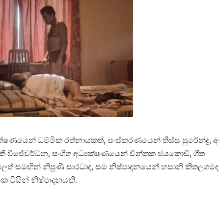
ක්ෂණයෙන් ධම්මික රත්නායකත්, සංස්කරණයෙන් තිස්ස සුරේන්ද්‍ර, අ
 විජේවර්ධන, සංගීත අධ්‍යක්ෂණයෙන් චින්තක ජයකොඩි, ගීත
 සමඟින් නිපුණි සාරධාද, සම නිෂ්පාදනයෙන් හසානි කිතලගමද
යක විසින් නිෂ්පාදනයකි.