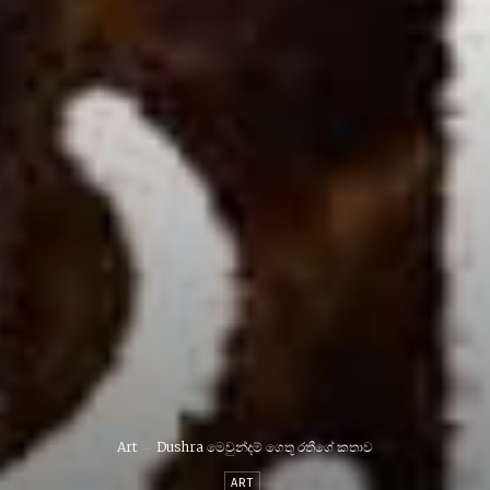
Art
Dushra මෙවුන්දම් ගෙතූ රතීගේ කතාව
ART