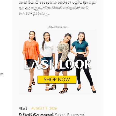
පහක් මියයයි දෙදෙනෙකු අතුරුදන් පසුගිය දින දෙක
තුළ ඇද හැලුණු අධික වර්ෂාව හේතුවෙන් රටේ
බොහෝ ප්‍රදේශවල...
- Advertisement -
ංග
NEWS
AUGUST 5, 2026
වී වලට මිල සූත්‍රයක්
වී වලට මිල සූත්‍රයක්