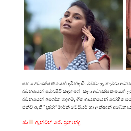
සහය අධ්‍යක්ෂණයෙන් දමින්ද ඩී. මඩවලද, කැමරා අධ්‍ය
රචනයෙන් සමරසිරි කඳනගේ, කලා අධ්‍යක්ෂණයෙන් ලකී
රචනයෙන් අශෝක හඳගම, ගීත ගායනයෙන් රෝහිත ජයලත්
එක්වී ඇති “දූෂ්රා”මාර්ක් ටෙසියර් හා ලක්ෂාන් අබේනා
✍
ඇන්ටන් ජේ. ප්‍රනාන්දු