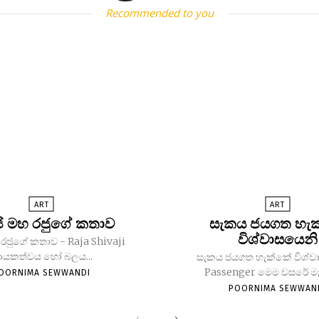
Recommended to you
ART
ART
ජි මහ රජුගේ කතාව
සැකය ජයගත හැ
විශ්වාසයෙනි
හ රජුගේ කතාව - Raja Shivaji
ායකත්වය හෝ බලය...
සැකය ජයගත හැක්කේ විශ්ව
Passenger මෙම වසරේ මැය
OORNIMA SEWWANDI
POORNIMA SEWWAN