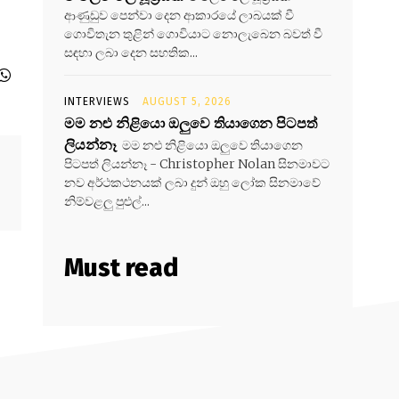
ආණුඩුව පෙන්වා දෙන ආකාරයේ ලාබයක් වී
ගොවිතැන තුළින් ගොවියාට නොලැබෙන බවත් වී
සඳහා ලබා දෙන සහතික...
INTERVIEWS
AUGUST 5, 2026
මම නළු නිළියො ඔලුවෙ තියාගෙන පිටපත්
ලියන්නෑ
මම නළු නිළියො ඔලුවෙ තියාගෙන
පිටපත් ලියන්නෑ - Christopher Nolan සිනමාවට
නව අර්ථකථනයක් ලබා දුන් ඔහු ලෝක සිනමාවේ
නිම්වළලු පුළුල්...
Must read