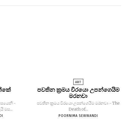
ART
ක්කේ
පවතින ක්‍රමය වීරයො උපන්ගෙයිම
මරනවා
ාසයෙනි -
පවතින ක්‍රමය වීරයො උපන්ගෙයිම මරනවා - The
ි මස...
Death of...
DI
POORNIMA SEWWANDI