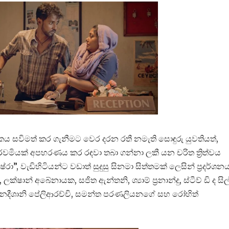
කය සවිමත් කර ගැනීමට වෙර දරන රතී නමැති සොඳුරු යුවතියත්,
පුරවමියක් අපහරණය කර රඳවා තබා ගන්නා ලකී යන චරිත ත්‍රිත්වය
්රා”, වැඩිහිටියන්ට වඩාත් සුදුසු සිනමා සිත්තමක් ලෙසින් ප්‍රදර්ශන
ාන් අබේනායක, සජිත ඇන්තනි, ශ්‍යාම් ප්‍රනාන්දු, ස්ටීව් ඩි ද සිල
, නදීශානි පේලිආරච්චි, සමන්ත පරණලියනගේ සහ රෝහිත්