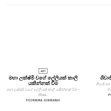
ART
මහා ලක්ෂ්මි වගේ ලේලියක් කාලි
ශිවා
යකින්නක් වීම
ශිවාජි ම
න
මහා ලක්ෂ්මි වගේ ලේලියක් කාලි යකින්නක් වීම -
Maa...
P
POORNIMA SEWWANDI