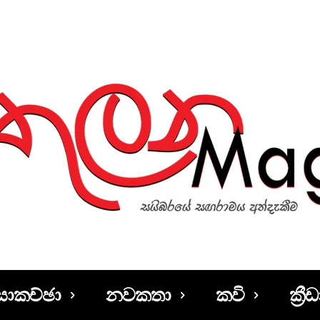
සාකච්ඡා
නවකතා
කවි
ක්‍රීඩ