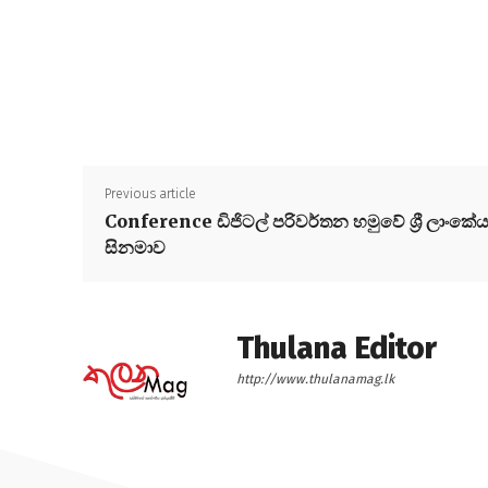
Previous article
Conference ඩිජිටල් පරිවර්තන හමුවේ ශ්‍රී ලාංකේ
සිනමාව
Thulana Editor
http://www.thulanamag.lk