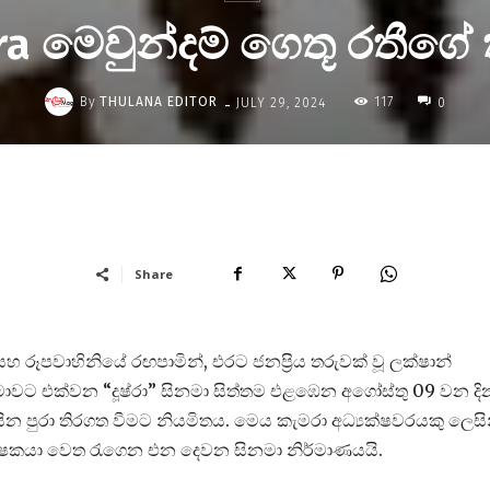
ra මෙවුන්දම් ගෙතූ රතීගේ
-
By
THULANA EDITOR
117
JULY 29, 2024
0
Share
 රූපවාහිනියේ රඟපාමින්, එරට ජනප්‍රිය තරුවක් වූ ලක්ෂාන්
මාවට එක්වන “දූෂ්රා” සිනමා සිත්තම එළඹෙන අගෝස්තු 09 වන දි
යින පුරා තිරගත වීමට නියමිතය. මෙය කැමරා අධ්‍යක්ෂවරයකු ලෙසි
්‍රේක්ෂකයා වෙත රැගෙන එන දෙවන සිනමා නිර්මාණයයි.