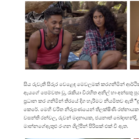
සිය රුවැති සිරුර වෙළෙඳ මෙවලමක් කරගනිමින් ආර්ථි
ඇයගේ පෙම්වතා වූ, රැකියා විරහිත අනිල් හා අන්සතු 
ප්‍රධාන කර ගනිමින් තිරයේ දිග හැරීමට නියමිතව ඇති “දූෂ
කෙරේ. මෙහි චරිත නිරූපණයෙන් තිලක්ෂිණී රත්නායක, ලක්ෂ
වසන්ති රන්වල, රුවන් මදනායක, ජයනාත් බෝදාහන්දි
මාන්නගේඇතුළු රංගන ශිල්පීන් පිරිසක් එක් වී ඇත.