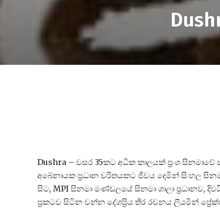
Dush
Dushra – වසර 35කට අධික කාලයක් ප්‍රංශ සිනමාවේ සහ
අබේනායක ප්‍රධාන චරිතයකට ජීවය දෙමින් සිංහල සින
සිට, MPI සිනමා මණ්ඩලයේ සිනමා ශාලා ප්‍රධානව, දිව
ප්‍රකටව සිටින චන්න දේශප්‍රිය තිර රචනය ලියමින් ප