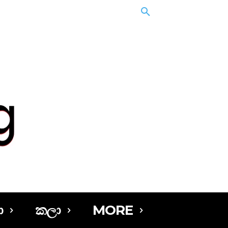
ා
කලා
MORE