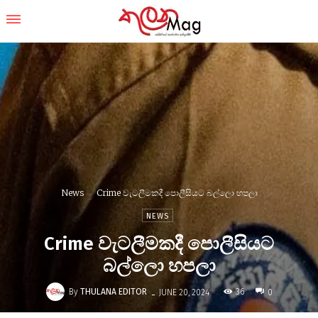
News
Crime වැටලීමකදී පොලීසියට බල්ලො හපලා
NEWS
Crime වැටලීමකදී පොලීසියට
බල්ලො හපලා
-
By
THULANA EDITOR
36
JUNE 20, 2024
0