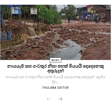
NEWS
නායයෑම් සහ ගංවතුර නිසා පහක් මියයයි දෙදෙනෙකු
අතුරුදන්
නායයෑම් සහ ගංවතුර නිසා පහක් මියයයි දෙදෙනෙකු අතුරුදන් පසුගිය
දින...
THULANA EDITOR