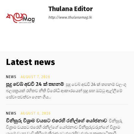
Thulana Editor
http://www.thulanamag.lk
Latest news
NEWS
AUGUST 7, 2026
සූදු වෙබ් අඩවි 24 ක් තහනම්
සූදු වෙබ් අඩවි 24 ක් තහනම් වලංගු
බලපත්‍රයක් රහිතව නීති විරෝධි ආකාරයෙන් සූදු සහ ඔට්ටු ඇල්ලීමේ
සේවා පවත්වා ගෙන ගිය...
NEWS
AUGUST 6, 2026
විනිසුරු විශ්‍රාම වයසට එරෙහි රනිල්ගේ යෝජනාව
විනිසුරු
විශ්‍රාම වයසට එරෙහි රනිල්ගේ යෝජනාව විනිසුරුවරුන්ගේ විශ්‍රාම
යෑමේ වයස වැඩි කිරීමේ තීරණයට එරෙහිව එ.ජා.ප කෘත්‍යාධිකාරී