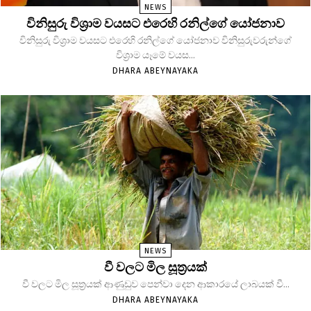
NEWS
විනිසුරු විශ්‍රාම වයසට එරෙහි රනිල්ගේ යෝජනාව
විනිසුරු විශ්‍රාම වයසට එරෙහි රනිල්ගේ යෝජනාව විනිසුරුවරුන්ගේ
විශ්‍රාම යෑමේ වයස...
DHARA ABEYNAYAKA
NEWS
වී වලට මිල සූත්‍රයක්
වී වලට මිල සූත්‍රයක් ආණුඩුව පෙන්වා දෙන ආකාරයේ ලාබයක් වී...
DHARA ABEYNAYAKA