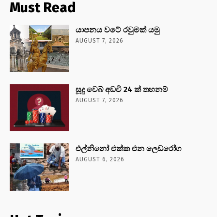
Must Read
යාපනය වටේ රවුමක් යමු
AUGUST 7, 2026
සූදු වෙබ් අඩවි 24 ක් තහනම්
AUGUST 7, 2026
එල්නිනෝ එක්ක එන ලෙඩරෝග
AUGUST 6, 2026