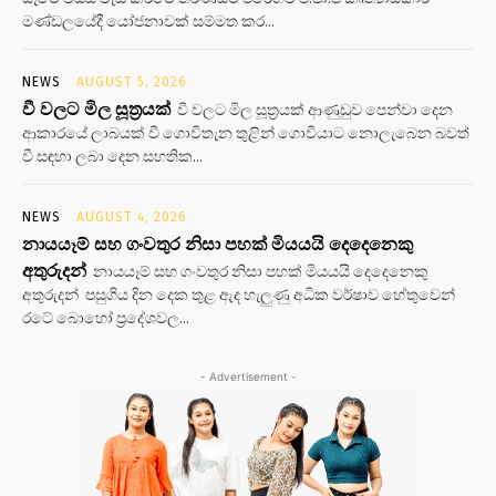
මණ්ඩලයේදී යෝජනාවක් සම්මත කර...
NEWS
AUGUST 5, 2026
වී වලට මිල සූත්‍රයක්
වී වලට මිල සූත්‍රයක් ආණුඩුව පෙන්වා දෙන
ආකාරයේ ලාබයක් වී ගොවිතැන තුළින් ගොවියාට නොලැබෙන බවත්
වී සඳහා ලබා දෙන සහතික...
NEWS
AUGUST 4, 2026
නායයෑම් සහ ගංවතුර නිසා පහක් මියයයි දෙදෙනෙකු
අතුරුදන්
නායයෑම් සහ ගංවතුර නිසා පහක් මියයයි දෙදෙනෙකු
අතුරුදන් පසුගිය දින දෙක තුළ ඇද හැලුණු අධික වර්ෂාව හේතුවෙන්
රටේ බොහෝ ප්‍රදේශවල...
- Advertisement -