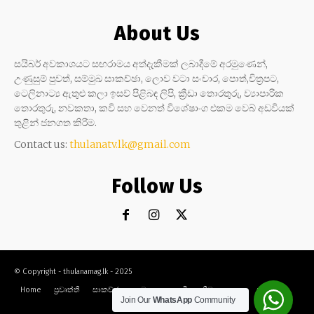
About Us
සයිබර් අවකාශයට සඟරාමය අත්දැකීමක් ලබාදීමේ අරමුණෙන්,
උණුසුම් පුවත්, සම්මුඛ සාකච්ඡා, ලොව වටා සංචාර, පොත්,චිත්‍රපට,
ටෙලිනාට්‍ය ඇතුළු කලා ඉසව් පිළිබඳ ලිපි, ක්‍රීඩා තොරතුරු, ව්‍යාපාරික
තොරතුරු, නවකතා, කවි සහ වෙනත් විශේෂාංග එකම වෙබ් අඩවියක්
තුළින් ජනගත කිරීම.
Contact us:
thulanatv.lk@gmail.com
Follow Us
© Copyright - thulanamag.lk - 2025
Home
ප්‍රවෘත්ති
සාකච්ඡා
නවකතා
කවි
ක්‍රීඩා
කලා
සංචාර
Join Our
WhatsApp
Community