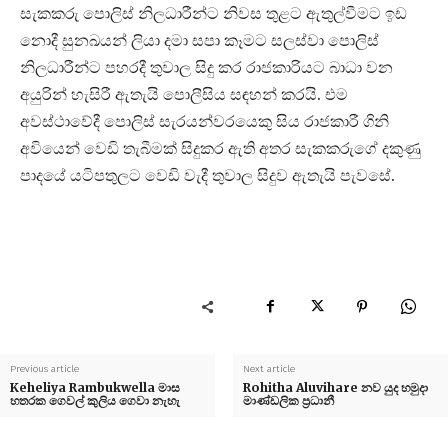
සැකකරු පොලිස් නිලධාරීන්ට නිවස තුළට ඇතුල්වීමට ඉඩ
නොදී සුනඛයන් ලියා දමා සපා කෑමට සලස්වා පොලිස්
නිලධාරීන්ට පහරදී තුවාල සිදු කර රාජකාරියට බාධා වන
අයුරින් හැසිරී ඇතැයි පොලීසිය සඳහන් කරයි. එම
අවස්ථාවේදී පොලිස් සැරයන්වරයෙකු සිය රාජකාරී ගිනි
අවියෙන් වෙඩි තැබීමක් සිදුකර ඇති අතර සැකකරුගේ දකුණු
පාදයේ යටිපතුලට වෙඩි වැදී තුවාල සිදුව ඇතැයි පැවසේ.
Previous article
Next article
Keheliya Rambukwella මාස
Rohitha Aluvihare නව යුද හමුදා
හතරක ගෙවල් කුලිය ගෙවා නැහැ
මාණ්ඩලික ප්‍රධානී