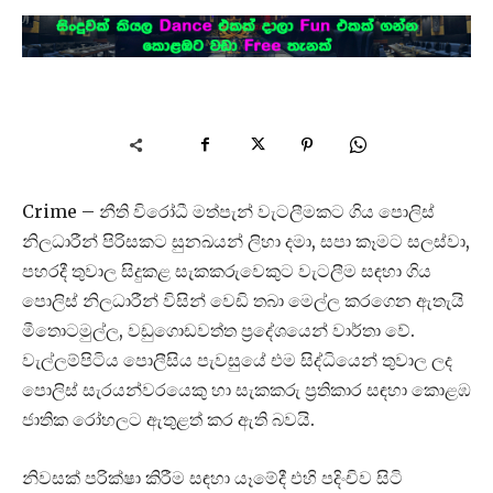
Crime – නීති විරෝධී මත්පැන් වැටලීමකට ගිය පොලිස්
නිලධාරීන් පිරිසකට සුනඛයන් ලිහා දමා, සපා කෑමට සලස්වා,
පහරදී තුවාල සිදුකළ සැකකරුවෙකුට වැටලීම සඳහා ගිය
පොලිස් නිලධාරීන් විසින් වෙඩි තබා මෙල්ල කරගෙන ඇතැයි
මීතොටමුල්ල, වඩුගොඩවත්ත ප්‍රදේශයෙන් වාර්තා වේ.
වැල්ලම්පිටිය පොලීසිය පැවසුයේ එම සිද්ධියෙන් තුවාල ලද
පොලිස් සැරයන්වරයෙකු හා සැකකරු ප්‍රතිකාර සඳහා කොළඹ
ජාතික රෝහලට ඇතුළත් කර ඇති බවයි.
නිවසක් පරික්ෂා කිරීම සඳහා යෑමේදී එහි පදිංචිව සිටි