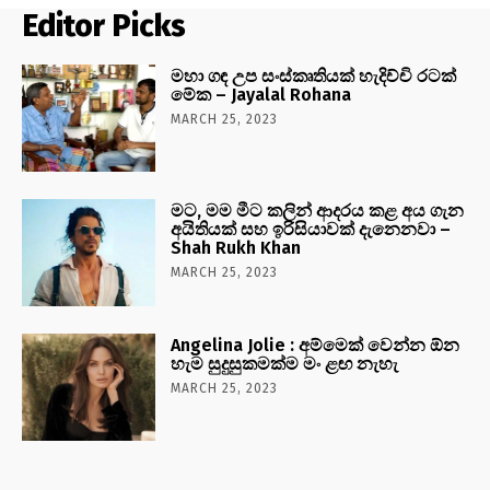
Editor Picks
මහා ගඳ උප සංස්කෘතියක් හැදිච්චි රටක්
මේක – Jayalal Rohana
MARCH 25, 2023
මට, මම මීට කලින් ආදරය කළ අය ගැන
අයිතියක් සහ ඉරිසියාවක් දැනෙනවා –
Shah Rukh Khan
MARCH 25, 2023
Angelina Jolie : අම්මෙක් වෙන්න ඕන
හැම සුදුසුකමක්ම මං ළඟ නැහැ
MARCH 25, 2023