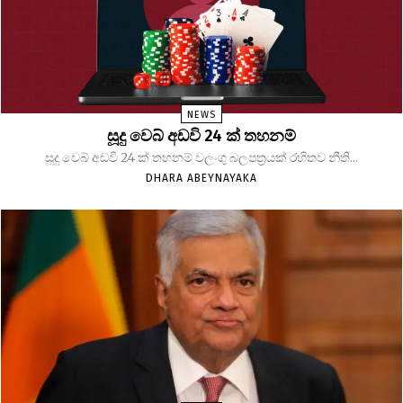
NEWS
සූදු වෙබ් අඩවි 24 ක් තහනම්
සූදු වෙබ් අඩවි 24 ක් තහනම් වලංගු බලපත්‍රයක් රහිතව නීති...
DHARA ABEYNAYAKA