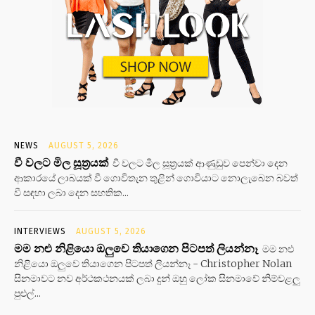
NEWS
AUGUST 5, 2026
වී වලට මිල සූත්‍රයක්
වී වලට මිල සූත්‍රයක් ආණුඩුව පෙන්වා දෙන
ආකාරයේ ලාබයක් වී ගොවිතැන තුළින් ගොවියාට නොලැබෙන බවත්
වී සඳහා ලබා දෙන සහතික...
INTERVIEWS
AUGUST 5, 2026
මම නළු නිළියො ඔලුවෙ තියාගෙන පිටපත් ලියන්නෑ
මම නළු
නිළියො ඔලුවෙ තියාගෙන පිටපත් ලියන්නෑ - Christopher Nolan
සිනමාවට නව අර්ථකථනයක් ලබා දුන් ඔහු ලෝක සිනමාවේ නිම්වළලු
පුළුල්...