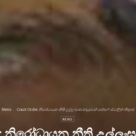
News
Court Order නිරෝධායන නීති උල්ලංඝණ නඩුවෙන් ජෝසෆ් ස්ටාලින් නිදහස්
NEWS
r නිරෝධායන නීති උල්ල