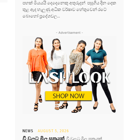
පහක් මියයයි දෙදෙනෙකු අතුරුදන් පසුගිය දින දෙක
තුළ ඇද හැලුණු අධික වර්ෂාව හේතුවෙන් රටේ
බොහෝ ප්‍රදේශවල...
- Advertisement -
NEWS
AUGUST 5, 2026
වී වලට මිල සූත්‍රයක්
වී වලට මිල සූත්‍රයක්