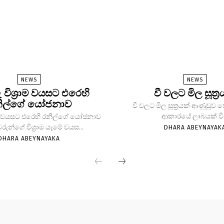
NEWS
NEWS
ු විශ්‍රාම වයසට එරෙහි
වී වලට මිල සූත්‍ර
ිල්ගේ යෝජනාව
වී වලට මිල සූත්‍රයක් ආණුඩුව
ආකාරයේ ලාබයක් වී.
්‍රාම වයසට එරෙහි රනිල්ගේ යෝජනාව
වරුන්ගේ විශ්‍රාම යෑමේ වයස...
DHARA ABEYNAYAK
DHARA ABEYNAYAKA