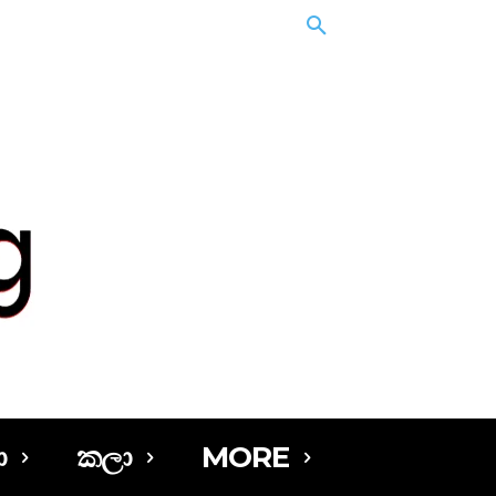
ා
කලා
MORE