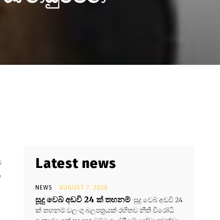
Latest news
ට
න
NEWS
AUGUST 7, 2026
සූදු වෙබ් අඩවි 24 ක් තහනම්
සූදු වෙබ් අඩවි 24
ක් තහනම් වලංගු බලපත්‍රයක් රහිතව නීති විරෝධි