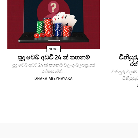
NEWS
සූදු වෙබ් අඩවි 24 ක් තහනම්
විනිසුර
රන
සූදු වෙබ් අඩවි 24 ක් තහනම් වලංගු බලපත්‍රයක්
රහිතව නීති...
විනිසුරු විශ
විනිසුරු
DHARA ABEYNAYAKA