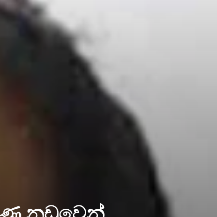
ංඝණ නඩුවෙන්