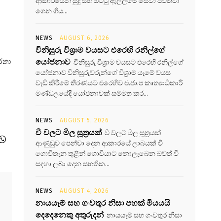
ආකාරයෙන් සූදු සහ ඔට්ටු ඇල්ලීමේ සේවා පවත්වා
ගෙන ගිය...
NEWS
AUGUST 6, 2026
විනිසුරු විශ්‍රාම වයසට එරෙහි රනිල්ගේ
්තා
යෝජනාව
විනිසුරු විශ්‍රාම වයසට එරෙහි රනිල්ගේ
යෝජනාව විනිසුරුවරුන්ගේ විශ්‍රාම යෑමේ වයස
වැඩි කිරීමේ තීරණයට එරෙහිව එ.ජා.ප කෘත්‍යාධිකාරී
මණ්ඩලයේදී යෝජනාවක් සම්මත කර...
NEWS
AUGUST 5, 2026
වී වලට මිල සූත්‍රයක්
වී වලට මිල සූත්‍රයක්
ආණුඩුව පෙන්වා දෙන ආකාරයේ ලාබයක් වී
ගොවිතැන තුළින් ගොවියාට නොලැබෙන බවත් වී
සඳහා ලබා දෙන සහතික...
NEWS
AUGUST 4, 2026
නායයෑම් සහ ගංවතුර නිසා පහක් මියයයි
දෙදෙනෙකු අතුරුදන්
නායයෑම් සහ ගංවතුර නිසා