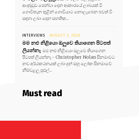
ආණුඩුව පෙන්වා දෙන ආකාරයේ ලාබයක් වී
ගොවිතැන තුළින් ගොවියාට නොලැබෙන බවත් වී
සඳහා ලබා දෙන සහතික...
INTERVIEWS
AUGUST 5, 2026
මම නළු නිළියො ඔලුවෙ තියාගෙන පිටපත්
ලියන්නෑ
මම නළු නිළියො ඔලුවෙ තියාගෙන
පිටපත් ලියන්නෑ - Christopher Nolan සිනමාවට
නව අර්ථකථනයක් ලබා දුන් ඔහු ලෝක සිනමාවේ
නිම්වළලු පුළුල්...
Must read