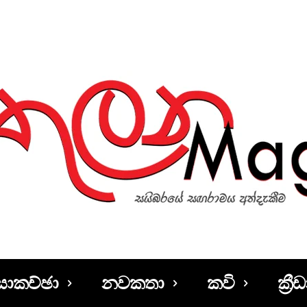
සාකච්ඡා
නවකතා
කවි
ක්‍රීඩ