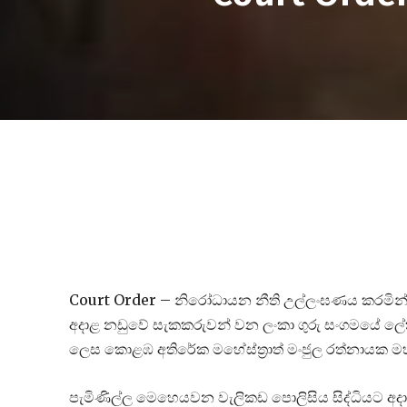
Court Order – නිරෝධායන නීති උල්ලංඝණය කරමින්
අදාළ නඩුවේ සැකකරුවන් වන ලංකා ගුරු සංගමයේ ලේක
ලෙස කොළඹ අතිරේක මහේස්ත්‍රාත් මංජුල රත්නායක 
පැමිණිල්ල මෙහෙයවන වැලිකඩ පොලිසිය සිද්ධියට අද