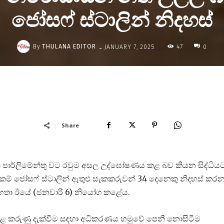
ජෝසෆ් ස්ටාලින් නිදහස්
-
By
THULANA EDITOR
47
JANUARY 7, 2025
0
Share
 පාර්ලිමේන්තු වට රවුම අසල උද්ඝෝෂණය කළ බව කියන සිද්ධිය
ම් ජෝසෆ් ස්ටාලින් ඇතුළු සැකකරුවන් 34 දෙනෙකු නිදහස් කර
මහතා ඊයේ (ජනවාරි 6) නියෝග කළේය.
ාළ කරුණු දැක්වීම සඳහා අධිකරණය හමුවේ පෙනී නොසිටීම