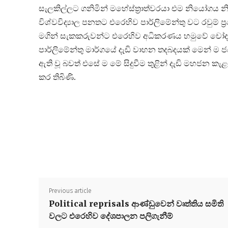
සැලකිල්ලට ගනිමින් මහේස්ත්‍රාත්වරයා එම නියෝගය
විශ්වවිද්‍යාල පනතට එරෙහිව පාර්ලිමේන්තු වට රවුම
මගින් සැකකරුවන්ට එරෙහිව අධිකරණය හමුවේ චෝදන
පාර්ලිමේන්තු මාර්ගයේ දැඩි වාහන තදබදයක් මෙන් 
ඇති වූ බවත් එසේ ම මේ සිදුවීම තුළින් දැඩි මහජන 
කර තිබිණි.
Previous article
Political reprisals ආණ්ඩුවෙන් වෘත්තිය සමිති
වලට එරෙහිව දේශපාලන පලිගැනීම්