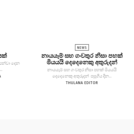
NEWS
යක්
නායයෑම් සහ ගංවතුර නිසා පහක්
මියයයි දෙදෙනෙකු අතුරුදන්
 පෙන්වා දෙන
..
නායයෑම් සහ ගංවතුර නිසා පහක් මියයයි
දෙදෙනෙකු අතුරුදන් පසුගිය දින...
A
THULANA EDITOR