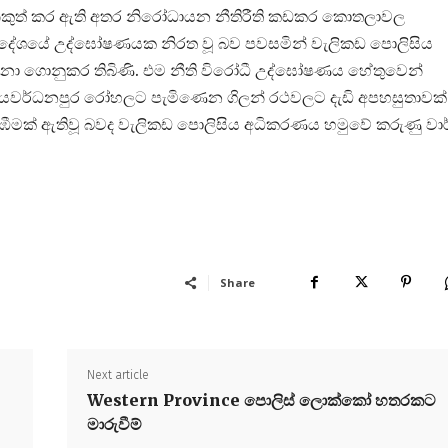
 නිකුත් කර ඇති අතර නිරෝධායන නීතිරීති කඩකර කොතලාවල
් ප්‍රදේශයේ උද්ඝෝෂණයක නිරත වූ බව පවසමින් වැලිකඩ පොලිසිය
ා ගොනුකර තිබිණි. එම නීති විරෝධී උද්ඝෝෂණය හේතුවෙන්
ම ජයවර්ධනපුර රෝහලට පැමිණෙන ගිලන් රථවලට දැඩි අපහසුතාවක්
කැළඹීමක් ඇතිවූ බවද වැලිකඩ පොලිසිය අධිකරණය හමුවේ කරුණු වාර
Share
Next article
Western Province පොලිස් ලොක්කෝ හතරකට
මාරුවීම්