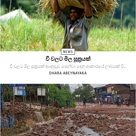
NEWS
වී වලට මිල සූත්‍රයක්
වී වලට මිල සූත්‍රයක් ආණුඩුව පෙන්වා දෙන ආකාරයේ ලාබයක් වී...
DHARA ABEYNAYAKA