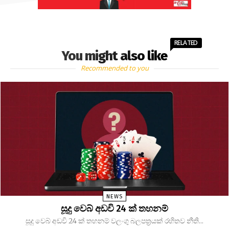
RELATED
You might also like
Recommended to you
NEWS
සූදු වෙබ් අඩවි 24 ක් තහනම්
සූදු වෙබ් අඩවි 24 ක් තහනම් වලංගු බලපත්‍රයක් රහිතව නීති...