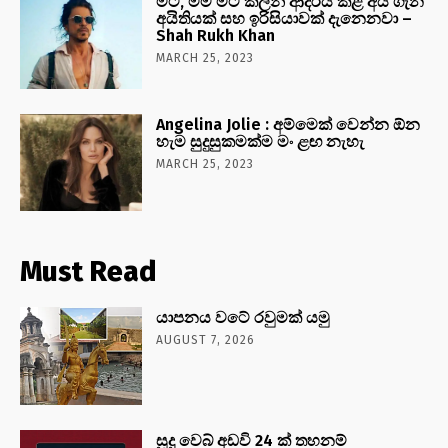
මට, මම මීට කලින් ආදරය කළ අය ගැන
අයිතියක් සහ ඉරිසියාවක් දැනෙනවා –
Shah Rukh Khan
MARCH 25, 2023
Angelina Jolie : අම්මෙක් වෙන්න ඕන
හැම සුදුසුකමක්ම මං ළඟ නැහැ
MARCH 25, 2023
Must Read
යාපනය වටේ රවුමක් යමු
AUGUST 7, 2026
සූදු වෙබ් අඩවි 24 ක් තහනම්