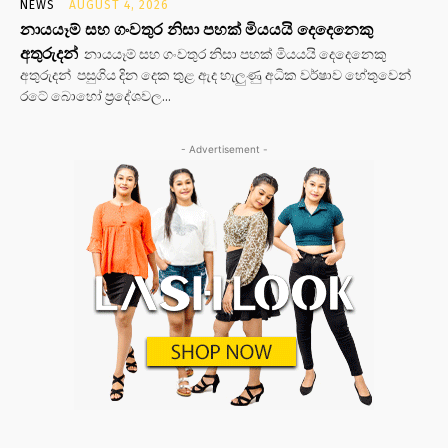
NEWS
AUGUST 4, 2026
නායයෑම් සහ ගංවතුර නිසා පහක් මියයයි දෙදෙනෙකු
අතුරුදන්
නායයෑම් සහ ගංවතුර නිසා පහක් මියයයි දෙදෙනෙකු
අතුරුදන් පසුගිය දින දෙක තුළ ඇද හැලුණු අධික වර්ෂාව හේතුවෙන්
රටේ බොහෝ ප්‍රදේශවල...
- Advertisement -