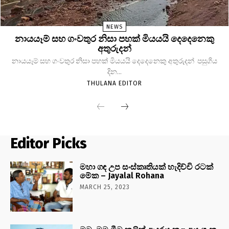
NEWS
නායයෑම් සහ ගංවතුර නිසා පහක් මියයයි දෙදෙනෙකු
අතුරුදන්
නායයෑම් සහ ගංවතුර නිසා පහක් මියයයි දෙදෙනෙකු අතුරුදන් පසුගිය
දින...
THULANA EDITOR
Editor Picks
මහා ගඳ උප සංස්කෘතියක් හැදිච්චි රටක්
මේක – Jayalal Rohana
MARCH 25, 2023