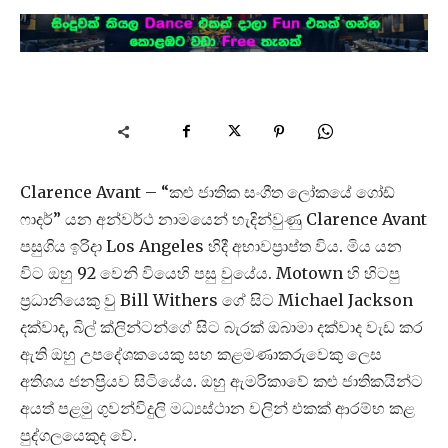
Clarence Avant – “කළු ජාතික සංගීත ලෝකයේ ගෝඩ්
ෆාදර්” යන අන්වර්ථ නාමයෙන් හැදින්වුණු Clarence Avant
පසුගිය ඉරිදා Los Angeles හිදී අභාවප්‍රාප්ත විය. මිය යන
විට ඔහු 92 වෙනි වියෙහි පසු වුයේය. Motown හි හිටපු
ප්‍රධානියෙකු වු Bill Withers ගේ සිට Michael Jackson
දක්වාද, බිල් ක්ලින්ටන්ගේ සිට බැරක් ඔබාමා දක්වාද වැඩ කර
ඇති ඔහු උපදේශකයෙකු සහ කළමණාකරුවෙකු ලෙස
අතිශය ජනප්‍රියව සිටියේය. ඔහු ඇමරිකාවේ කළු ජාතිකයින්ට
අයත් පළමු ගුවන්විදුලි මධ්‍යස්ථාන වලින් එකක් ආරම්භ කළ
පුද්ගලයෙකුද වේ.