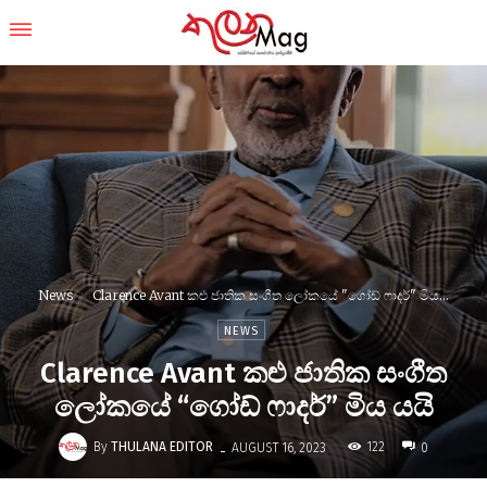
News
Clarence Avant කළු ජාතික සංගීත ලෝකයේ "ගෝඩ් ෆාදර්" මිය...
NEWS
Clarence Avant කළු ජාතික සංගීත
ලෝකයේ “ගෝඩ් ෆාදර්” මිය යයි
-
By
THULANA EDITOR
122
AUGUST 16, 2023
0