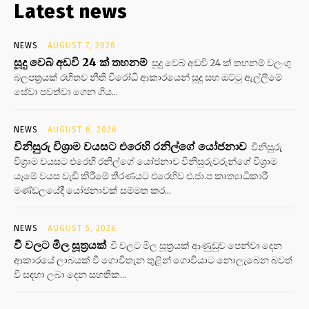
Latest news
NEWS
AUGUST 7, 2026
සූදු වෙබ් අඩවි 24 ක් තහනම්
සූදු වෙබ් අඩවි 24 ක් තහනම් වලංගු
බලපත්‍රයක් රහිතව නීති විරෝධි ආකාරයෙන් සූදු සහ ඔට්ටු ඇල්ලීමේ
සේවා පවත්වා ගෙන ගිය...
NEWS
AUGUST 6, 2026
විනිසුරු විශ්‍රාම වයසට එරෙහි රනිල්ගේ යෝජනාව
විනිසුරු
විශ්‍රාම වයසට එරෙහි රනිල්ගේ යෝජනාව විනිසුරුවරුන්ගේ විශ්‍රාම
යෑමේ වයස වැඩි කිරීමේ තීරණයට එරෙහිව එ.ජා.ප කෘත්‍යාධිකාරී
මණ්ඩලයේදී යෝජනාවක් සම්මත කර...
NEWS
AUGUST 5, 2026
වී වලට මිල සූත්‍රයක්
වී වලට මිල සූත්‍රයක් ආණුඩුව පෙන්වා දෙන
ආකාරයේ ලාබයක් වී ගොවිතැන තුළින් ගොවියාට නොලැබෙන බවත්
වී සඳහා ලබා දෙන සහතික...