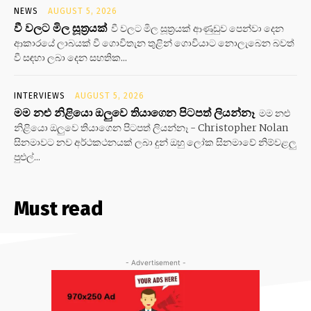
NEWS
AUGUST 5, 2026
වී වලට මිල සූත්‍රයක්
වී වලට මිල සූත්‍රයක් ආණුඩුව පෙන්වා දෙන
ආකාරයේ ලාබයක් වී ගොවිතැන තුළින් ගොවියාට නොලැබෙන බවත්
වී සඳහා ලබා දෙන සහතික...
INTERVIEWS
AUGUST 5, 2026
මම නළු නිළියො ඔලුවෙ තියාගෙන පිටපත් ලියන්නෑ
මම නළු
නිළියො ඔලුවෙ තියාගෙන පිටපත් ලියන්නෑ - Christopher Nolan
සිනමාවට නව අර්ථකථනයක් ලබා දුන් ඔහු ලෝක සිනමාවේ නිම්වළලු
පුළුල්...
Must read
- Advertisement -