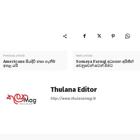
Previous article
Next article
Americans සියදිවි නසා ගැනීම්
Somaya Faruqi අධ්‍යාපන අයිතීන්
ඉහළ යයි
වෙනුවෙන් සටන් බිමට
Thulana Editor
http://www.thulanamag.lk