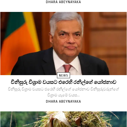
DHARA ABEYNAYAKA
NEWS
විනිසුරු විශ්‍රාම වයසට එරෙහි රනිල්ගේ යෝජනාව
විනිසුරු විශ්‍රාම වයසට එරෙහි රනිල්ගේ යෝජනාව විනිසුරුවරුන්ගේ
විශ්‍රාම යෑමේ වයස...
DHARA ABEYNAYAKA