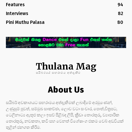
Features
94
Interviews
82
Pini Muthu Palasa
80
Thulana Mag
සයිබරයේ සඟරාමය අත්දැකීම
About Us
සයිබර් අවකාශයට සඟරාමය අත්දැකීමක් ලබාදීමේ අරමුණෙන්,
උණුසුම් පුවත්, සම්මුඛ සාකච්ඡා, ලොව වටා සංචාර, පොත්,චිත්‍රපට,
ටෙලිනාට්‍ය ඇතුළු කලා ඉසව් පිළිබඳ ලිපි, ක්‍රීඩා තොරතුරු, ව්‍යාපාරික
තොරතුරු, නවකතා, කවි සහ වෙනත් විශේෂාංග එකම වෙබ් අඩවියක්
තුළින් ජනගත කිරීම.