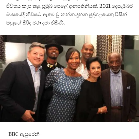
ජීවිතය කැප කළ ප්‍රමුඛ පෙලේ දානපතිනියකි. 2021 දෙසැම්බර්
මාසයේදී නිවසට ඇතුළු වු නන්නාදුනන පුද්ගලයෙකු විසින්
ඔහුගේ බිරිඳ මරා දමා තිබිණි.
-BBC ඇසුරෙනි-