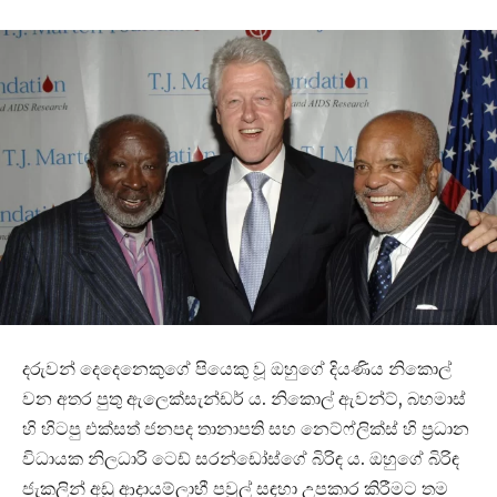
දරුවන් දෙදෙනෙකුගේ පියෙකු වූ ඔහුගේ දියණිය නිකොල්
වන අතර පුතු ඇලෙක්සැන්ඩර් ය. නිකොල් ඇවන්ට්, බහමාස්
හි හිටපු එක්සත් ජනපද තානාපති සහ නෙට්ෆ්ලික්ස් හි ප්‍රධාන
විධායක නිලධාරි ටෙඩ් සරන්ඩෝස්ගේ බිරිඳ ය. ඔහුගේ බිරිඳ
ජැකලින් අඩු ආදායම්ලාභී පවුල් සඳහා උපකාර කිරීමට තම