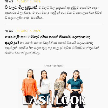
NEWS
AUGUST 5, 2026
වී වලට මිල සූත්‍රයක්
වී වලට මිල සූත්‍රයක් ආණුඩුව පෙන්වා දෙන
ආකාරයේ ලාබයක් වී ගොවිතැන තුළින් ගොවියාට නොලැබෙන බවත්
වී සඳහා ලබා දෙන සහතික...
NEWS
AUGUST 4, 2026
නායයෑම් සහ ගංවතුර නිසා පහක් මියයයි දෙදෙනෙකු
අතුරුදන්
නායයෑම් සහ ගංවතුර නිසා පහක් මියයයි දෙදෙනෙකු
අතුරුදන් පසුගිය දින දෙක තුළ ඇද හැලුණු අධික වර්ෂාව හේතුවෙන්
රටේ බොහෝ ප්‍රදේශවල...
- Advertisement -