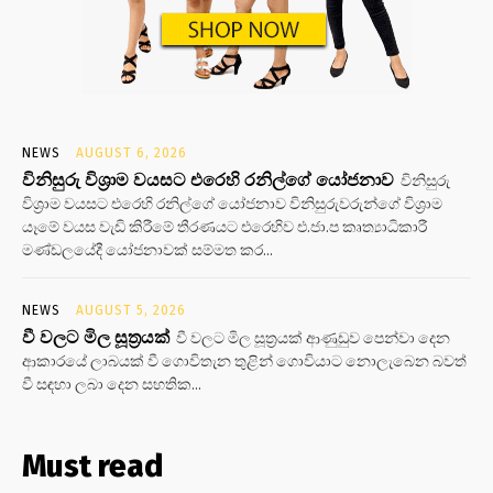
NEWS
AUGUST 6, 2026
විනිසුරු විශ්‍රාම වයසට එරෙහි රනිල්ගේ යෝජනාව
විනිසුරු
විශ්‍රාම වයසට එරෙහි රනිල්ගේ යෝජනාව විනිසුරුවරුන්ගේ විශ්‍රාම
යෑමේ වයස වැඩි කිරීමේ තීරණයට එරෙහිව එ.ජා.ප කෘත්‍යාධිකාරී
මණ්ඩලයේදී යෝජනාවක් සම්මත කර...
NEWS
AUGUST 5, 2026
වී වලට මිල සූත්‍රයක්
වී වලට මිල සූත්‍රයක් ආණුඩුව පෙන්වා දෙන
ආකාරයේ ලාබයක් වී ගොවිතැන තුළින් ගොවියාට නොලැබෙන බවත්
වී සඳහා ලබා දෙන සහතික...
Must read