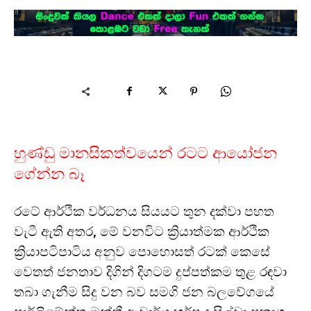
හුණ්ඩු මානසිකත්වයෙන් රටට ආයෝජන
ගේන්න බෑ
රටේ ආර්ථික වර්ධනය සියයට තුන දක්වා පහත
වැටී ඇති අතර, මේ වනවිට ක්‍රියාත්මක ආර්ථික
ක්‍රියාපටිපාටිය අනුව පොහොසත් රටක් කෙසේ
වෙතත් ජනතාව දිගින් දිගටම දුප්පත්කම තුළ රඳවා
තබා ගැනීම සිදු වන බව සමගි ජන බලවේගයේ