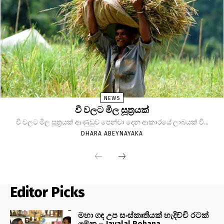
NEWS
වී වලට මිල සූත්‍රයක්
වී වලට මිල සූත්‍රයක් ආණුඩුව පෙන්වා දෙන ආකාරයේ ලාබයක් වී...
DHARA ABEYNAYAKA
Editor Picks
මහා ගඳ උප සංස්කෘතියක් හැදිච්චි රටක්
මේක – Jayalal Rohana