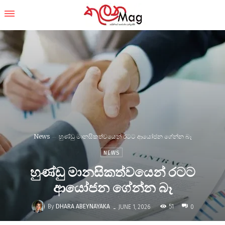
News
හුණ්ඩු මානසිකත්වයෙන් රටට ආයෝජන ගේන්න බෑ
NEWS
හුණ්ඩු මානසිකත්වයෙන් රටට
ආයෝජන ගේන්න බෑ
-
By
DHARA ABEYNAYAKA
51
JUNE 1, 2026
0