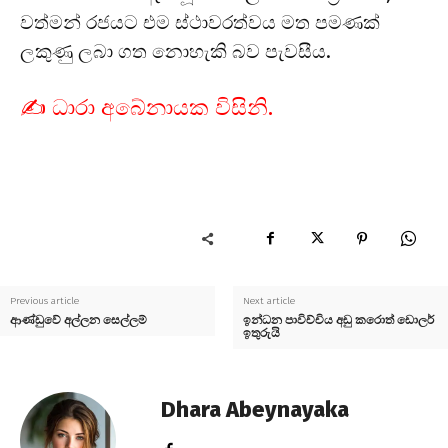
වත්මන් රජයට එම ස්ථාවරත්වය මත පමණක්
ලකුණු ලබා ගත නොහැකි බව පැවසීය.
✍️ ධාරා අබේනායක විසිනි.
Previous article
Next article
ආණ්ඩුවේ අල්ලන සෙල්ලම්
ඉන්ධන පාවිච්චිය අඩු කරොත් ඩොලර්
ඉතුරුයි
Dhara Abeynayaka