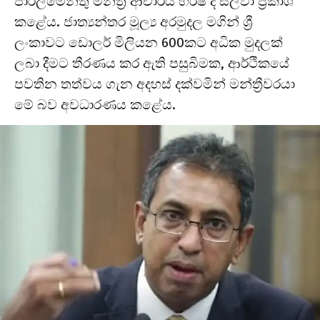
පාර්ලිමේන්තු මන්ත්‍රී ආචාර්ය හර්ෂ ද සිල්වා ප්‍රකාශ
කළේය. ජාත්‍යන්තර මූල්‍ය අරමුදල මගින් ශ්‍රී
ලංකාවට ඩොලර් මිලියන 600කට අධික මුදලක්
ලබා දීමට තීරණය කර ඇති පසුබිමක, ආර්ථිකයේ
පවතින තත්වය ගැන අදහස් දක්වමින් මන්ත්‍රීවරයා
මේ බව අවධාරණය කළේය.