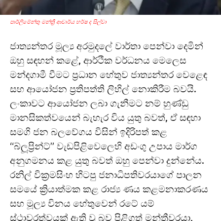
පාර්ලිමේන්තු මන්ත්‍රී ආචාර්ය හර්ෂ ද සිල්වා
ජාත්‍යන්තර මූල්‍ය අරමුදලේ වාර්තා පෙන්වා දෙමින්
ඔහු සඳහන් කළේ, ආර්ථික වර්ධනය මෙලෙස
මන්දගාමී වීමට ප්‍රධාන හේතුව ජාත්‍යන්තර වෙළෙඳ
සහ ආයෝජන ප්‍රතිපත්ති ලිහිල් නොකිරීම බවයි.
ලංකාවට ආයෝජන ලබා ගැනීමට නම් හුණ්ඩු
මානසිකත්වයෙන් බැහැර විය යුතු බවත්, ඒ සඳහා
සමගි ජන බලවේගය විසින් ඉදිරිපත් කළ
“බ්ලූප්‍රින්ට්” වැඩපිළිවෙලෙහි අඩංගු උපාය මාර්ග
අනුගමනය කළ යුතු බවත් ඔහු පෙන්වා දුන්නේය.
රනිල් වික්‍රමසිංහ හිටපු ජනාධිපතිවරයාගේ පාලන
සමයේ ක්‍රියාත්මක කළ රාජ්‍ය ණය කළමනාකරණය
සහ මූල්‍ය විනය හේතුවෙන් රටේ යම්
ස්ථාවරත්වයක් ඇති වූ බව පිළිගත් මන්ත්‍රීවරයා,