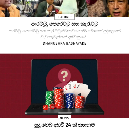
FEATURES
පාරට්ටු, පෙරෙට්ටු සහ කැරැට්ටු
පාරට්ටු, පෙරෙට්ටු සහ කැරැට්ටු ස්වභාවයෙන්ම බොහෝ පුද්ගලයන්
වැඩි කැමැත්තක් දක්වනුයේ...
DHANUSHKA BASNAYAKE
NEWS
සූදු වෙබ් අඩවි 24 ක් තහනම්