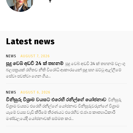
Latest news
NEWS
AUGUST 7, 2026
සූදු වෙබ් අඩවි 24 ක් තහනම්
සූදු වෙබ් අඩවි 24 ක් තහනම් වලංගු
බලපත්‍රයක් රහිතව නීති විරෝධි ආකාරයෙන් සූදු සහ ඔට්ටු ඇල්ලීමේ
සේවා පවත්වා ගෙන ගිය...
NEWS
AUGUST 6, 2026
විනිසුරු විශ්‍රාම වයසට එරෙහි රනිල්ගේ යෝජනාව
විනිසුරු
විශ්‍රාම වයසට එරෙහි රනිල්ගේ යෝජනාව විනිසුරුවරුන්ගේ විශ්‍රාම
යෑමේ වයස වැඩි කිරීමේ තීරණයට එරෙහිව එ.ජා.ප කෘත්‍යාධිකාරී
මණ්ඩලයේදී යෝජනාවක් සම්මත කර...