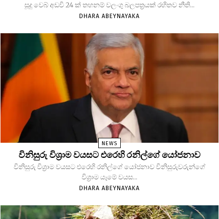
සූදු වෙබ් අඩවි 24 ක් තහනම් වලංගු බලපත්‍රයක් රහිතව නීති...
DHARA ABEYNAYAKA
NEWS
විනිසුරු විශ්‍රාම වයසට එරෙහි රනිල්ගේ යෝජනාව
විනිසුරු විශ්‍රාම වයසට එරෙහි රනිල්ගේ යෝජනාව විනිසුරුවරුන්ගේ
විශ්‍රාම යෑමේ වයස...
DHARA ABEYNAYAKA