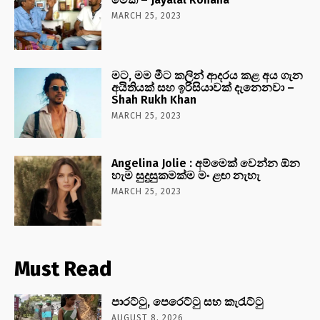
MARCH 25, 2023
මට, මම මීට කලින් ආදරය කළ අය ගැන
අයිතියක් සහ ඉරිසියාවක් දැනෙනවා –
Shah Rukh Khan
MARCH 25, 2023
Angelina Jolie : අම්මෙක් වෙන්න ඕන
හැම සුදුසුකමක්ම මං ළඟ නැහැ
MARCH 25, 2023
Must Read
පාරට්ටු, පෙරෙට්ටු සහ කැරැට්ටු
AUGUST 8, 2026