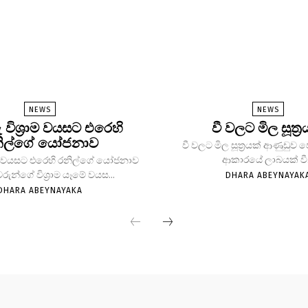
NEWS
NEWS
ු විශ්‍රාම වයසට එරෙහි
වී වලට මිල සූත්‍ර
ිල්ගේ යෝජනාව
වී වලට මිල සූත්‍රයක් ආණුඩුව
ආකාරයේ ලාබයක් වී.
්‍රාම වයසට එරෙහි රනිල්ගේ යෝජනාව
වරුන්ගේ විශ්‍රාම යෑමේ වයස...
DHARA ABEYNAYAK
DHARA ABEYNAYAKA