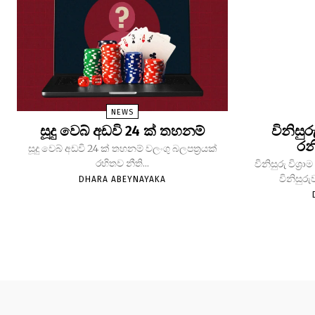
NEWS
සූදු වෙබ් අඩවි 24 ක් තහනම්
විනිසුර
රන
සූදු වෙබ් අඩවි 24 ක් තහනම් වලංගු බලපත්‍රයක්
රහිතව නීති...
විනිසුරු විශ
විනිසුරු
DHARA ABEYNAYAKA