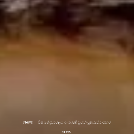
News
විෂ මත්ද්‍රව්‍යවලට ඇබ්බැහි වුවන් පුනරුත්ථාපනට
NEWS