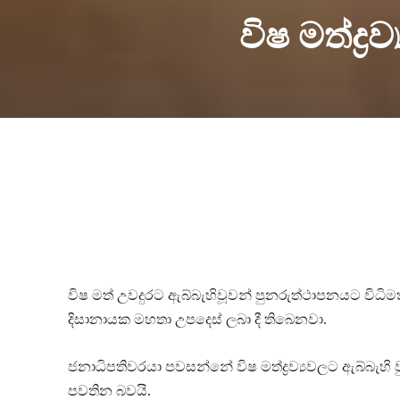
විෂ මත්ද්‍
විෂ මත් උවදුරට ඇබ්බැහිවූවන් පුනරුත්ථාපනයට විධි
දිසානායක මහතා උපදෙස් ලබා දී තිබෙනවා.
ජනාධිපතිවරයා පවසන්නේ විෂ මත්ද්‍රව්‍යවලට ඇබ්බැහි
පවතින බවයි.