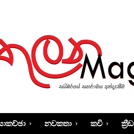
සාකච්ඡා
නවකතා
කවි
ක්‍රීඩ