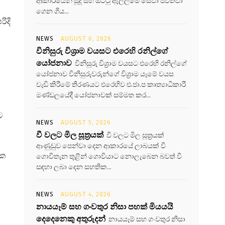
ආකාරයෙන් සූදු සහ ඔට්ටු ඇල්ලීමේ සේවා පවත්වා
ගෙන ගිය...
ිදි
NEWS
AUGUST 6, 2026
විනිසුරු විශ්‍රාම වයසට එරෙහි රනිල්ගේ
යෝජනාව
විනිසුරු විශ්‍රාම වයසට එරෙහි රනිල්ගේ
යෝජනාව විනිසුරුවරුන්ගේ විශ්‍රාම යෑමේ වයස
වැඩි කිරීමේ තීරණයට එරෙහිව එ.ජා.ප කෘත්‍යාධිකාරී
මණ්ඩලයේදී යෝජනාවක් සම්මත කර...
ට
NEWS
AUGUST 5, 2026
වී වලට මිල සූත්‍රයක්
වී වලට මිල සූත්‍රයක්
ආණුඩුව පෙන්වා දෙන ආකාරයේ ලාබයක් වී
ික
ගොවිතැන තුළින් ගොවියාට නොලැබෙන බවත් වී
සඳහා ලබා දෙන සහතික...
NEWS
AUGUST 4, 2026
නායයෑම් සහ ගංවතුර නිසා පහක් මියයයි
දෙදෙනෙකු අතුරුදන්
නායයෑම් සහ ගංවතුර නිසා