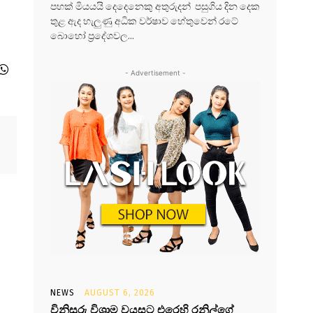
පහක් මියයයි දෙදෙනෙකු අතුරුදන් පසුගිය දින දෙක
තුළ ඇද හැලුණු අධික වර්ෂාව හේතුවෙන් රටේ
බොහෝ ප්‍රදේශවල...
- Advertisement -
NEWS
AUGUST 6, 2026
විනිසුරු විශ්‍රාම වයසට එරෙහි රනිල්ගේ