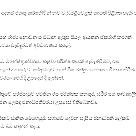
අදහස් එකතු කරගනිමින් නව වැඩපිළිවෙළක් කාටත් පිළිගත හැකි පර
ය සහ රාජ්‍ය නොවන සංවිධාන ඇතුළු සියලු ආයතන ඒකරාශි කරගත්
පතිවරයා වැඩිදුරටත් අවධාරණය කළේ.
නයට මහේස්ත්‍රාත්වරයා කැඳවා පරීක්ෂණයක් පැවැත්වීමට, රස
් අනතුරුව, අත්අඩංගුවට ගත් විෂ මත්ද්‍රව්‍ය තොගය විනාශ කිරිම
රයා මෙහිදී උපදෙස් දී ඇත්තේ.
්තුවේ පුරප්පාඩුව පවතින රස පරීක්ෂක තනතුරු ස්ථිර සහ තාවකාල
 කරන ලෙසද ජනාධිපතිවරයා උපදෙස් දී තිබෙනවා.
 එකට ජාතික මෙහෙයුම් සභාවේ දෙවන සැසිය ජනාධිපති ලේකම්
 මේ බව සඳහන් කළා.