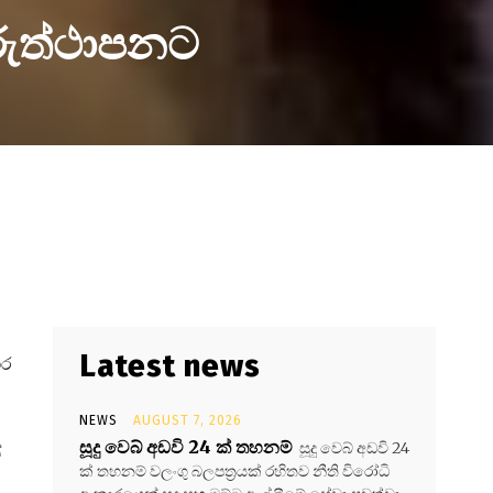
ුනරුත්ථාපනට
Latest news
ාර
NEWS
AUGUST 7, 2026
සූදු වෙබ් අඩවි 24 ක් තහනම්
සූදු වෙබ් අඩවි 24
්
ක් තහනම් වලංගු බලපත්‍රයක් රහිතව නීති විරෝධි