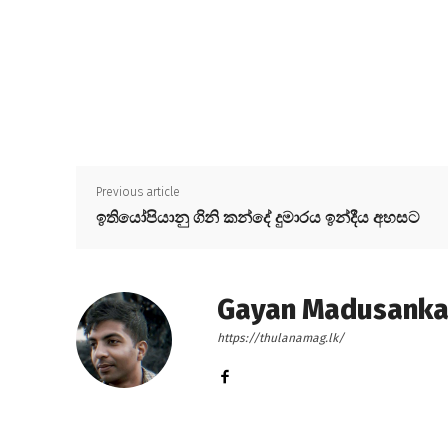
Previous article
ඉතියෝපියානු ගිනි කන්දේ දුමාරය ඉන්දීය අහසට
Gayan Madusank
https://thulanamag.lk/