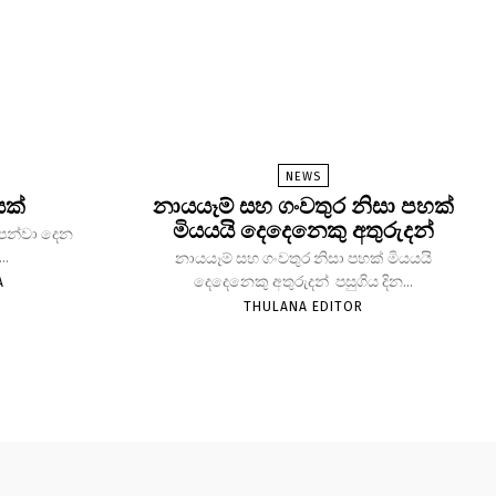
NEWS
යක්
නායයෑම් සහ ගංවතුර නිසා පහක්
මියයයි දෙදෙනෙකු අතුරුදන්
 පෙන්වා දෙන
..
නායයෑම් සහ ගංවතුර නිසා පහක් මියයයි
දෙදෙනෙකු අතුරුදන් පසුගිය දින...
A
THULANA EDITOR