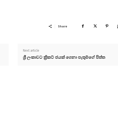
Share
Next article
ශ්‍රී ලංකාවට ක්‍රිකට් ජයක් ගෙනා පැතුම්ගේ පිත්ත
a