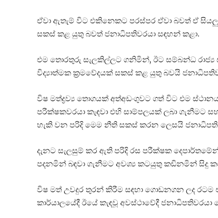
ඒවා ඇතැම් විට එකිනෙකට පරස්පර ඒවා බවත් ඒ සියලු 
සකස් කළ යුතු බවත් ජනාධිපතිවරයා සඳහන් කළා.
එම තොරතුරු සැලකිල්ලට ගනිමින්, ඊට සම්බන්ධ රාජ්‍
විද්‍යාත්මක ක්‍රමවේදයක් සකස් කළ යුතු බවයි ජනාධි
විෂ මත්ද්‍රව්‍ය තොගයක් අත්අඩංගුවට ගත් විට එම ස්ථා
පරීක්ෂකවරයා කැඳවා එහි සාම්පලයක් ලබා ගැනීමට සහ ඉන
හැකි වන පරිදි මෙම නීති සකස් කරන ලෙසයි ජනාධිපතිව
දැනට සැලසුම් කර ඇති පරිදි රස පරීක්ෂක දෙපාර්තමේන
පදනමින් බඳවා ගැනීමට අවශ්‍ය කටයුතු කඩිනමින් සිදු
විෂ මත් උවදුර තුරන් කිරීම සඳහා ගොඩනගන ලද රටම
කාර්යාලයේදී ඊයේ කැඳවූ අවස්ථාවේදී ජනාධිපතිවරයා