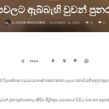
රව්‍යවලට ඇබ්බැහි වුවන් ප
-
By
GAYAN MADUSANKA
31
NOVEMBER 26, 2025
0
Share
මත් විද්‍යාත්මක වැඩසටහනක් සකස් කරන ලෙස ජනාධිපති අනුර කුම
 වුවන් පුනරුත්ථාපනය කිරිම පිළිබඳව සමාජයේ විවිධ මත සහ අදහස