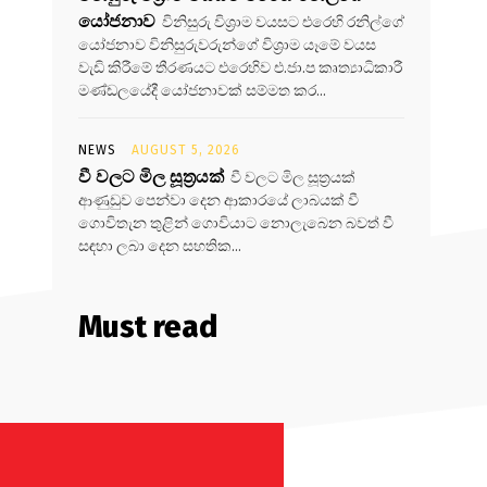
යෝජනාව
විනිසුරු විශ්‍රාම වයසට එරෙහි රනිල්ගේ
යෝජනාව විනිසුරුවරුන්ගේ විශ්‍රාම යෑමේ වයස
වැඩි කිරීමේ තීරණයට එරෙහිව එ.ජා.ප කෘත්‍යාධිකාරී
මණ්ඩලයේදී යෝජනාවක් සම්මත කර...
NEWS
AUGUST 5, 2026
වී වලට මිල සූත්‍රයක්
වී වලට මිල සූත්‍රයක්
ආණුඩුව පෙන්වා දෙන ආකාරයේ ලාබයක් වී
ගොවිතැන තුළින් ගොවියාට නොලැබෙන බවත් වී
සඳහා ලබා දෙන සහතික...
Must read