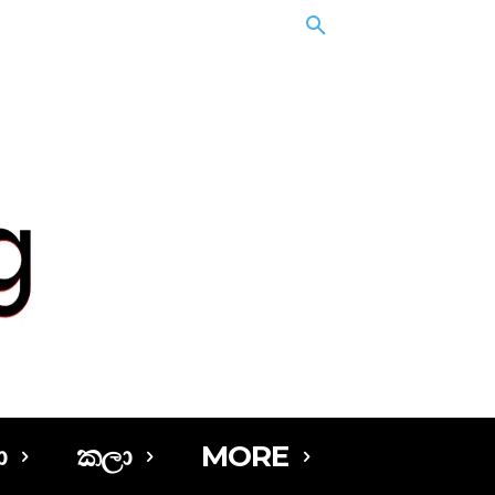
ා
කලා
MORE