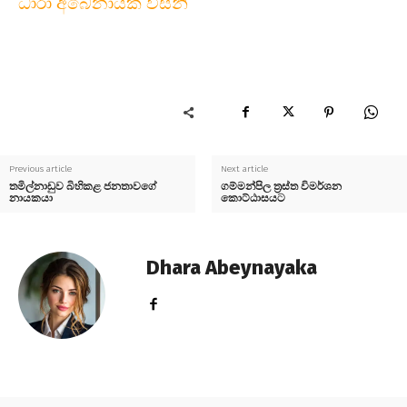
ධාරා අබේනායක විසිනි
Previous article
Next article
තමිල්නාඩුව බිහිකළ ජනතාවගේ
ගම්මන්පිල ත්‍රස්ත විමර්ශන
නායකයා
කොට්ඨාසයට
Dhara Abeynayaka