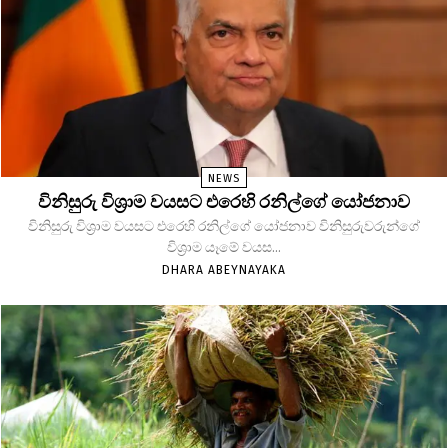
NEWS
විනිසුරු විශ්‍රාම වයසට එරෙහි රනිල්ගේ යෝජනාව
විනිසුරු විශ්‍රාම වයසට එරෙහි රනිල්ගේ යෝජනාව විනිසුරුවරුන්ගේ
විශ්‍රාම යෑමේ වයස...
DHARA ABEYNAYAKA