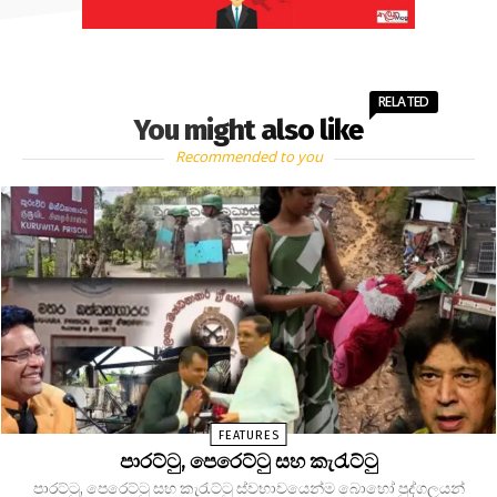
RELATED
You might also like
Recommended to you
FEATURES
පාරට්ටු, පෙරෙට්ටු සහ කැරැට්ටු
පාරට්ටු, පෙරෙට්ටු සහ කැරැට්ටු ස්වභාවයෙන්ම බොහෝ පුද්ගලයන්