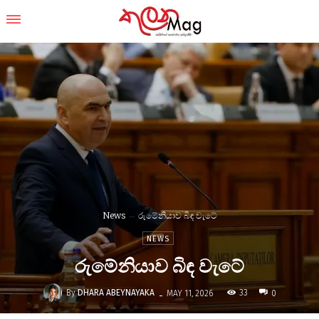
News
රුමේනියාව බිඳ වැටේ
NEWS
රුමේනියාව බිඳ වැටේ
-
By
DHARA ABEYNAYAKA
33
MAY 11, 2026
0