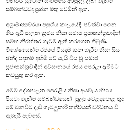
වනවිට යුරෝපා සංගමයේ අරමුදල් ලබා ගැනීම
සම්බන්ධවද ප්‍රශ්න මතු වෙමින් ඇත.
අග්‍රාමාත්‍යවරයා පසුගිය කාලයේදී පවත්වා ගෙන
ගිය දැඩි පාලන ක්‍රමය නිසා සමාජ ප්‍රජාතන්ත්‍රවාදීන්
සමඟ නිරන්තර ගැටුම් ඇති කරගෙන තිබුණි.
විශේෂයෙන්ම රජයේ වියදම් කපා හැරීම නිසා සිය
ඡන්ද පදනම අහිමි වේ යැයි බිය වූ සමාජ
ප්‍රජාතන්ත්‍රවාදීන් අවසානයේ රජය පෙරළා දැමීමට
කටයුතු කර ඇත.
මෙම දේශපාලන පෙරැළිය නිසා අයවැය හිඟය
පියවා ගැනීම සම්බන්ධයෙන් මූල්‍ය වෙළඳපොළ තුද
මේ වනවිට දැඩි ගැටලුකාරී තත්වයක් වර්ධනය වී
ඇතැයි පැවසේ.