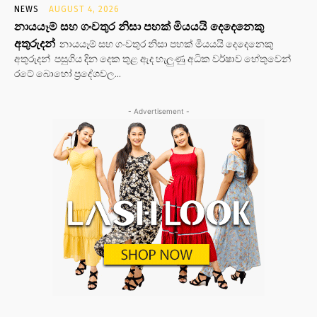
NEWS
AUGUST 4, 2026
නායයෑම් සහ ගංවතුර නිසා පහක් මියයයි දෙදෙනෙකු
අතුරුදන්
නායයෑම් සහ ගංවතුර නිසා පහක් මියයයි දෙදෙනෙකු
අතුරුදන් පසුගිය දින දෙක තුළ ඇද හැලුණු අධික වර්ෂාව හේතුවෙන්
රටේ බොහෝ ප්‍රදේශවල...
- Advertisement -