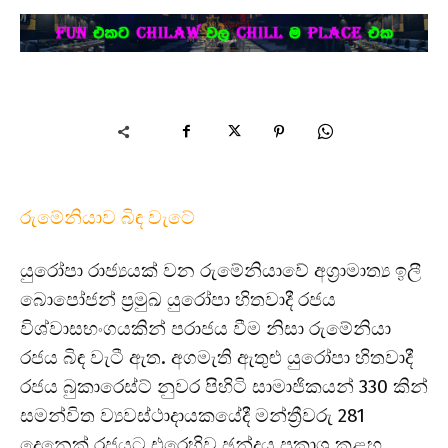
රුමේනියාව බිඳ වැටේ
යුරෝපා රාජ්‍යයක් වන රුමේනියාවේ අග්‍රාමාත්‍ය ඉලී
බොපෝජන් ප්‍රමුඛ යුරෝපා හිතවාදී රජය
විශ්වාසභංගයකින් පරාජය වීම නිසා රුමේනියා
රජය බිඳ වැටී ඇත. අගමැති ඇතුළු යුරෝපා හිතවාදී
රජය බුකාරෙස්ට් නුවර පිහිටි සාමාජිකයන් 330 කින්
සමන්විත ව්‍යවස්ථාදායකයේදී මන්ත්‍රීවරු 281
දෙනෙක් රජයට එරෙහිව ඡන්දය ප්‍රකාශ කළහ.