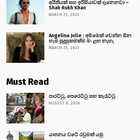
අයිතියක් සහ ඉරිසියාවක් දැනෙනවා –
Shah Rukh Khan
MARCH 25, 2023
Angelina Jolie : අම්මෙක් වෙන්න ඕන
හැම සුදුසුකමක්ම මං ළඟ නැහැ
MARCH 25, 2023
Must Read
පාරට්ටු, පෙරෙට්ටු සහ කැරැට්ටු
AUGUST 8, 2026
යාපනය වටේ රවුමක් යමු