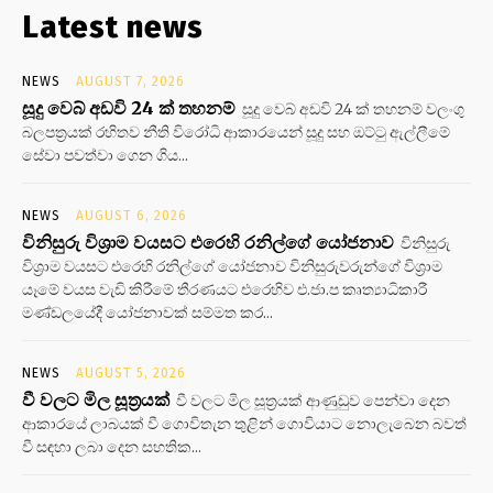
Latest news
NEWS
AUGUST 7, 2026
සූදු වෙබ් අඩවි 24 ක් තහනම්
සූදු වෙබ් අඩවි 24 ක් තහනම් වලංගු
බලපත්‍රයක් රහිතව නීති විරෝධි ආකාරයෙන් සූදු සහ ඔට්ටු ඇල්ලීමේ
සේවා පවත්වා ගෙන ගිය...
NEWS
AUGUST 6, 2026
විනිසුරු විශ්‍රාම වයසට එරෙහි රනිල්ගේ යෝජනාව
විනිසුරු
විශ්‍රාම වයසට එරෙහි රනිල්ගේ යෝජනාව විනිසුරුවරුන්ගේ විශ්‍රාම
යෑමේ වයස වැඩි කිරීමේ තීරණයට එරෙහිව එ.ජා.ප කෘත්‍යාධිකාරී
මණ්ඩලයේදී යෝජනාවක් සම්මත කර...
NEWS
AUGUST 5, 2026
වී වලට මිල සූත්‍රයක්
වී වලට මිල සූත්‍රයක් ආණුඩුව පෙන්වා දෙන
ආකාරයේ ලාබයක් වී ගොවිතැන තුළින් ගොවියාට නොලැබෙන බවත්
වී සඳහා ලබා දෙන සහතික...