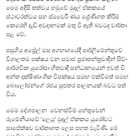
මෙම අදිසි තත්වය හමුවේ මුදල් ඒකකයේ
ස්ථාවරත්වය සහ ස්වෛරී ණය ශ්‍රේණිගත කිරීම්
කෙරෙහි දැඩි අවදානමක් මතු වී ඇති බවටද වාර්තා
පළ වේ.
පසුගිය අප්‍රේල් මස අගභාගයේදී පාර්ලිමේන්තුවේ
විශාලතම පක්ෂය වන සමාජ ප්‍රජාතන්ත්‍රවාදීන් සිව්-
පාර්ශවික යුරෝපා හිතවාදී සන්ධානයෙන් ඉවත් වී
අන්ත දක්ෂිණාංශික විපක්ෂය සමඟ එක්වීමත් සමඟ
බොලෝජන්ගේ රජය සුළුතර පාලනයක් බවට පත්
විය.
මෙම දේශපාලන වෙනස්වීම් හේතුවෙන්
රුමේනියාවේ ‘ලෙයු‘ මුදල් ඒකකය යුරෝවට
සාපේක්ෂව වාර්තාගත ලෙස පහත වැටිණි. මේ