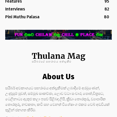
Features
95
Interviews
82
Pini Muthu Palasa
80
Thulana Mag
සයිබරයේ සඟරාමය අත්දැකීම
About Us
සයිබර් අවකාශයට සඟරාමය අත්දැකීමක් ලබාදීමේ අරමුණෙන්,
උණුසුම් පුවත්, සම්මුඛ සාකච්ඡා, ලොව වටා සංචාර, පොත්,චිත්‍රපට,
ටෙලිනාට්‍ය ඇතුළු කලා ඉසව් පිළිබඳ ලිපි, ක්‍රීඩා තොරතුරු, ව්‍යාපාරික
තොරතුරු, නවකතා, කවි සහ වෙනත් විශේෂාංග එකම වෙබ් අඩවියක්
තුළින් ජනගත කිරීම.