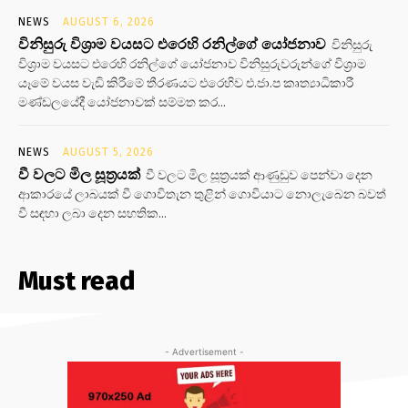
NEWS
AUGUST 6, 2026
විනිසුරු විශ්‍රාම වයසට එරෙහි රනිල්ගේ යෝජනාව
විනිසුරු
විශ්‍රාම වයසට එරෙහි රනිල්ගේ යෝජනාව විනිසුරුවරුන්ගේ විශ්‍රාම
යෑමේ වයස වැඩි කිරීමේ තීරණයට එරෙහිව එ.ජා.ප කෘත්‍යාධිකාරී
මණ්ඩලයේදී යෝජනාවක් සම්මත කර...
NEWS
AUGUST 5, 2026
වී වලට මිල සූත්‍රයක්
වී වලට මිල සූත්‍රයක් ආණුඩුව පෙන්වා දෙන
ආකාරයේ ලාබයක් වී ගොවිතැන තුළින් ගොවියාට නොලැබෙන බවත්
වී සඳහා ලබා දෙන සහතික...
Must read
- Advertisement -