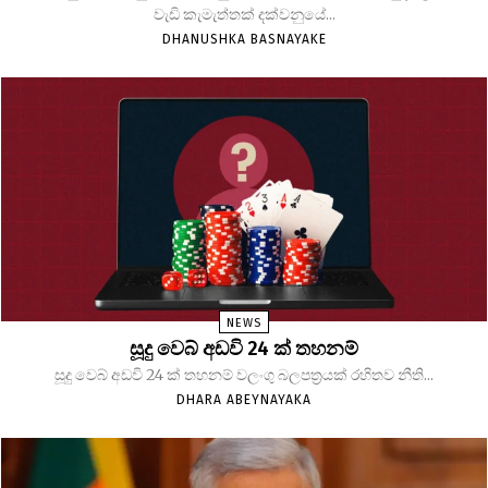
වැඩි කැමැත්තක් දක්වනුයේ...
DHANUSHKA BASNAYAKE
NEWS
සූදු වෙබ් අඩවි 24 ක් තහනම්
සූදු වෙබ් අඩවි 24 ක් තහනම් වලංගු බලපත්‍රයක් රහිතව නීති...
DHARA ABEYNAYAKA