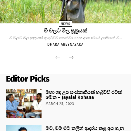
NEWS
වී වලට මිල සූත්‍රයක්
වී වලට මිල සූත්‍රයක් ආණුඩුව පෙන්වා දෙන ආකාරයේ ලාබයක් වී...
DHARA ABEYNAYAKA
Editor Picks
මහා ගඳ උප සංස්කෘතියක් හැදිච්චි රටක්
මේක – Jayalal Rohana
MARCH 25, 2023
මට, මම මීට කලින් ආදරය කළ අය ගැන