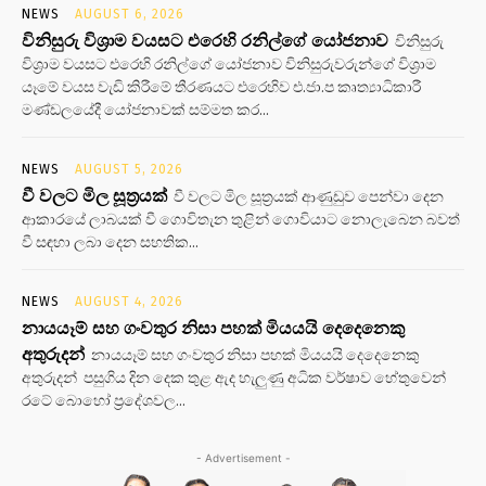
NEWS
AUGUST 6, 2026
විනිසුරු විශ්‍රාම වයසට එරෙහි රනිල්ගේ යෝජනාව
විනිසුරු
විශ්‍රාම වයසට එරෙහි රනිල්ගේ යෝජනාව විනිසුරුවරුන්ගේ විශ්‍රාම
යෑමේ වයස වැඩි කිරීමේ තීරණයට එරෙහිව එ.ජා.ප කෘත්‍යාධිකාරී
මණ්ඩලයේදී යෝජනාවක් සම්මත කර...
NEWS
AUGUST 5, 2026
වී වලට මිල සූත්‍රයක්
වී වලට මිල සූත්‍රයක් ආණුඩුව පෙන්වා දෙන
ආකාරයේ ලාබයක් වී ගොවිතැන තුළින් ගොවියාට නොලැබෙන බවත්
වී සඳහා ලබා දෙන සහතික...
NEWS
AUGUST 4, 2026
නායයෑම් සහ ගංවතුර නිසා පහක් මියයයි දෙදෙනෙකු
අතුරුදන්
නායයෑම් සහ ගංවතුර නිසා පහක් මියයයි දෙදෙනෙකු
අතුරුදන් පසුගිය දින දෙක තුළ ඇද හැලුණු අධික වර්ෂාව හේතුවෙන්
රටේ බොහෝ ප්‍රදේශවල...
- Advertisement -