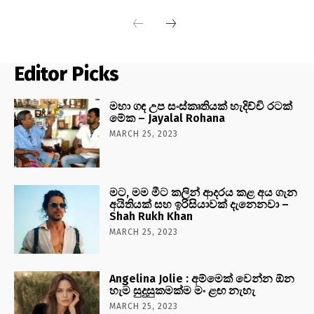
Editor Picks
මහා ගඳ උප සංස්කෘතියක් හැදිච්චි රටක්
මේක – Jayalal Rohana
MARCH 25, 2023
මට, මම මීට කලින් ආදරය කළ අය ගැන
අයිතියක් සහ ඉරිසියාවක් දැනෙනවා –
Shah Rukh Khan
MARCH 25, 2023
Angelina Jolie : අම්මෙක් වෙන්න ඕන
හැම සුදුසුකමක්ම මං ළඟ නැහැ
MARCH 25, 2023