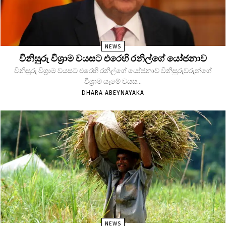
NEWS
විනිසුරු විශ්‍රාම වයසට එරෙහි රනිල්ගේ යෝජනාව
විනිසුරු විශ්‍රාම වයසට එරෙහි රනිල්ගේ යෝජනාව විනිසුරුවරුන්ගේ
විශ්‍රාම යෑමේ වයස...
DHARA ABEYNAYAKA
NEWS