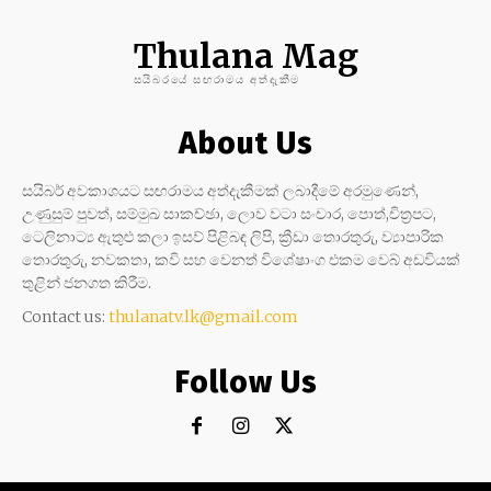
Thulana Mag
සයිබරයේ සඟරාමය අත්දැකීම
About Us
සයිබර් අවකාශයට සඟරාමය අත්දැකීමක් ලබාදීමේ අරමුණෙන්,
උණුසුම් පුවත්, සම්මුඛ සාකච්ඡා, ලොව වටා සංචාර, පොත්,චිත්‍රපට,
ටෙලිනාට්‍ය ඇතුළු කලා ඉසව් පිළිබඳ ලිපි, ක්‍රීඩා තොරතුරු, ව්‍යාපාරික
තොරතුරු, නවකතා, කවි සහ වෙනත් විශේෂාංග එකම වෙබ් අඩවියක්
තුළින් ජනගත කිරීම.
Contact us:
thulanatv.lk@gmail.com
Follow Us