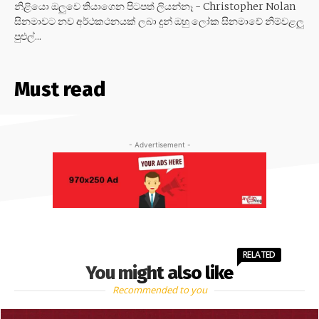
නිළියො ඔලුවෙ තියාගෙන පිටපත් ලියන්නෑ - Christopher Nolan
සිනමාවට නව අර්ථකථනයක් ලබා දුන් ඔහු ලෝක සිනමාවේ නිම්වළලු
පුළුල්...
Must read
- Advertisement -
RELATED
You might also like
Recommended to you