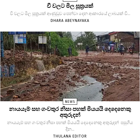
වී වලට මිල සූත්‍රයක්
වී වලට මිල සූත්‍රයක් ආණුඩුව පෙන්වා දෙන ආකාරයේ ලාබයක් වී...
DHARA ABEYNAYAKA
NEWS
නායයෑම් සහ ගංවතුර නිසා පහක් මියයයි දෙදෙනෙකු
අතුරුදන්
නායයෑම් සහ ගංවතුර නිසා පහක් මියයයි දෙදෙනෙකු අතුරුදන් පසුගිය
දින...
THULANA EDITOR