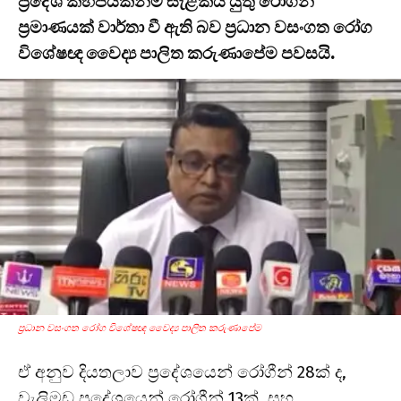
ප්‍රදේශ කිහිපයකින්ම සැළකිය යුතු රෝගීන්
ප්‍රමාණයක් වාර්තා වී ඇති බව ප්‍රධාන වසංගත රෝග
විශේෂඥ වෛද්‍ය පාලිත කරුණාපේම පවසයි.
ප්‍රධාන වසංගත රෝග විශේෂඥ වෛද්‍ය පාලිත කරුණාපේම
ඒ අනුව දියතලාව ප්‍රදේශයෙන් රෝගීන් 28ක් ද,
වැලිමඩ ප්‍රදේශයෙන් රෝගීන් 13ක්, සහ