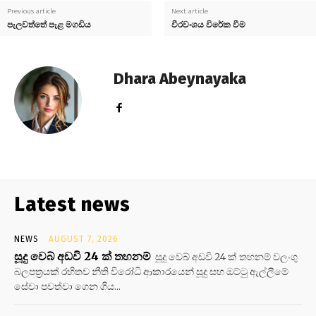
Previous article
Next article
පැලවත්තේ පැළ මගඩිය
වීරවංශය විරේක වීම
Dhara Abeynayaka
Latest news
NEWS
AUGUST 7, 2026
සූදු වෙබ් අඩවි 24 ක් තහනම්
සූදු වෙබ් අඩවි 24 ක් තහනම් වලංගු
බලපත්‍රයක් රහිතව නීති විරෝධි ආකාරයෙන් සූදු සහ ඔට්ටු ඇල්ලීමේ
සේවා පවත්වා ගෙන ගිය...