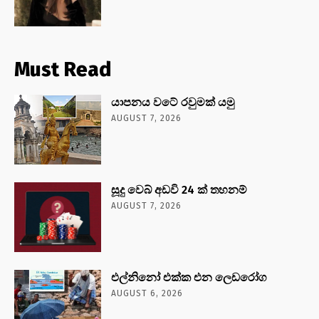
Must Read
යාපනය වටේ රවුමක් යමු
AUGUST 7, 2026
සූදු වෙබ් අඩවි 24 ක් තහනම්
AUGUST 7, 2026
එල්නිනෝ එක්ක එන ලෙඩරෝග
AUGUST 6, 2026