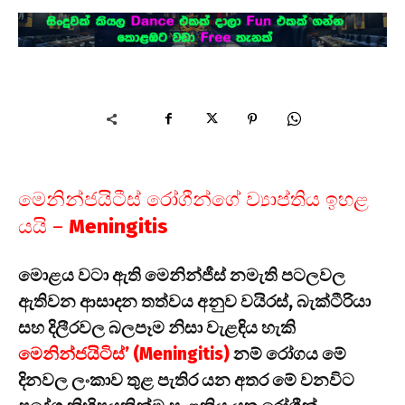
මෙනින්ජයිටීස් රෝගීන්ගේ ව්‍යාප්තිය ඉහළ
යයි –
Meningitis
මොළය වටා ඇති මෙනින්ජීස් නමැති පටලවල
ඇතිවන ආසාදන තත්වය අනුව වයිරස්, බැක්ටීරියා
සහ දිලීරවල බලපෑම නිසා වැළඳිය හැකි
මෙනින්ජයිටිස්’ (Meningitis)
නම් රෝගය මේ
දිනවල ලංකාව තුළ පැතිර යන අතර මේ වනවිට