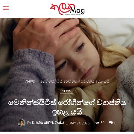
News
මෙනින්ජයිටීස් රෝගීන්ගේ ව්‍යාප්තිය ඉහළ යයි
NEWS
මෙනින්ජයිටීස් රෝගීන්ගේ ව්‍යාප්තිය
ඉහළ යයි
-
By
DHARA ABEYNAYAKA
50
MAY 24, 2026
0