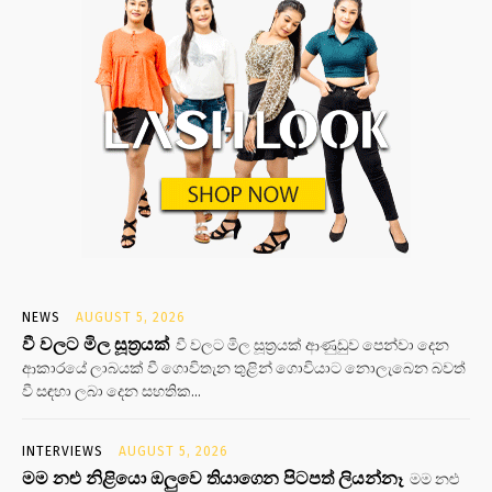
NEWS
AUGUST 5, 2026
වී වලට මිල සූත්‍රයක්
වී වලට මිල සූත්‍රයක් ආණුඩුව පෙන්වා දෙන
ආකාරයේ ලාබයක් වී ගොවිතැන තුළින් ගොවියාට නොලැබෙන බවත්
වී සඳහා ලබා දෙන සහතික...
INTERVIEWS
AUGUST 5, 2026
මම නළු නිළියො ඔලුවෙ තියාගෙන පිටපත් ලියන්නෑ
මම නළු