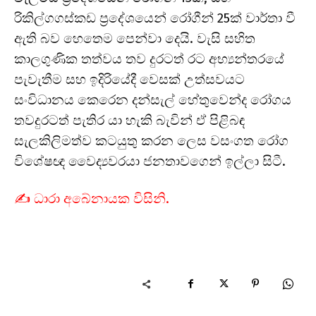
රිකිල්ගගස්කඩ ප්‍රදේශයෙන් රෝගීන් 25ක් වාර්තා වී
ඇති බව හෙතෙම පෙන්වා දෙයි. වැසි සහිත
කාලගුණික තත්වය තව දුරටත් රට අභ්‍යන්තරයේ
පැවැතීම සහ ඉදිරියේදී වෙසක් උත්සවයට
සංවිධානය කෙරෙන දන්සැල් හේතුවෙන්ද රෝගය
තවදුරටත් පැතිර යා හැකි බැවින් ඒ පිළිබඳ
සැලකිලිමත්ව කටයුතු කරන ලෙස වසංගත රෝග
විශේෂඥ වෛද්‍යවරයා ජනතාවගෙන් ඉල්ලා සිටී.
✍️ ධාරා අබේනායක විසිනි.