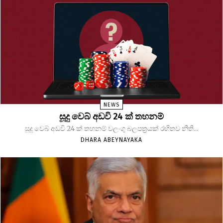
NEWS
සූදු වෙබ් අඩවි 24 ක් තහනම්
සූදු වෙබ් අඩවි 24 ක් තහනම් වලංගු බලපත්‍රයක් රහිතව නීති...
DHARA ABEYNAYAKA