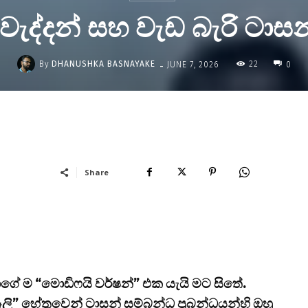
වැද්දන් සහ වැඩ බැරි ටාස
-
By
DHANUSHKA BASNAYAKE
22
JUNE 7, 2026
0
Share
්දාගේ ම “මොඩිෆයි වර්ෂන්” එක යැයි මට සිතේ.
ලි” හේතුවෙන් ටාසන් සම්බන්ධ ප්‍රබන්ධයන්හි ඔහු