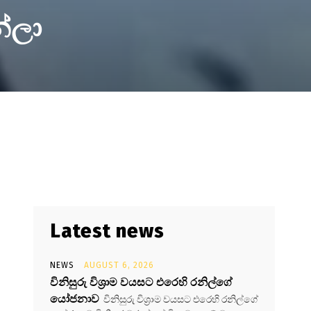
න්ලා
Latest news
NEWS
AUGUST 6, 2026
විනිසුරු විශ්‍රාම වයසට එරෙහි රනිල්ගේ
යෝජනාව
විනිසුරු විශ්‍රාම වයසට එරෙහි රනිල්ගේ