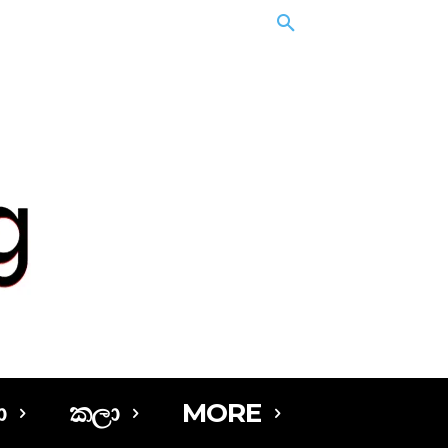
ා
කලා
MORE