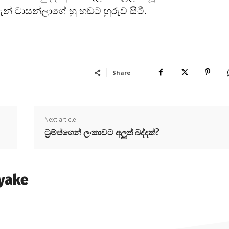
ැන් ටාසන්ලාගේ හු හඬට හුරුව සිටී.
Share
Next article
ට්‍රම්ප්ගෙන් ලංකාවට අලුත් බද්දක්?
yake