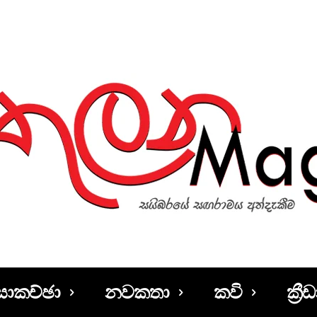
සාකච්ඡා
නවකතා
කවි
ක්‍රීඩ