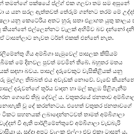
ෙන් තමන්ගේ පක්ෂයේ ප්ල්ග් එක ගලවා තම සම අසුනේ
නවා ය යන සරල ඇත්තවත් තේරුම් ගන්නට තරම් මේ උද්ද
්ෂලා යනු කෙටේරිය අතට හුරු සතා එළාගත යුතු කාලය
 හූ කියන්නේ එල්ලෙන්නට වැලක් අහිමිව බව දන්නෝ දනි
් ඒ ටාසන්ලාට නැවත ටර්න් එකක් එන්නේ නැත.
ිමේන්තු ගිය අම්බිගා සැමුවෙල් පාසලක කිසියම්
බීමක් මේ දිනවල පුවත් මවමින් තිබේ. බහුතර මතය
යක් සඳහා බවය. පාසල් දරුවෙකුට වැසිකිළියක් යනු
රු මුල්ගල තිබ්බත් එය අවැඩක් නොවේ. වැඩේ කියන්න
ාසල් දරුවන්ගේ තූර්ය වාදන හා මල් කළඹ පිළිගැනීම්
රන ගොඩේ තිබු දේවල් ය. වතුකරයේ ජනතාව අම්බිගා
 නොහැකි වූ දේ කරන්නටය. එහෙත් වතුකර ජනතාවගේ
ිටි ටිකට සහනයක් ලබාදෙන්නටවත් තාමත් අම්බිගාලා
ද්දන් වී ඇති පාර්ලිමේන්තුවේ අම්බිගාලා වැඩබැරි
වාසියා ය. සුද්දා අපට වැලක එල්ලා එවූ එකා ටාසන් ය.