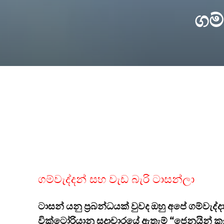
ගම්
ගම්වැද්දන් සහ වැඩ බැරි ටාසන්ලා
ටාසන් යනු ප්‍රබන්ධයක් වුවද ඔහු අපේ ගම්වැද
වික්ටෝරියානු සදාචාරයේ ඇතැම් “ජෙනුයින් කෑ