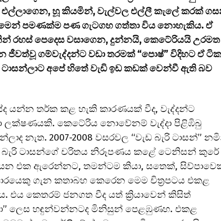
 එල්ලාගෙන, හූ කියමින්, වැල්වල එල්ලී කැලේ කරක් ග
මෙන් පමණක්ම පණ ගැටගහ ගත්තා විය නොහැකිය. ඒ
න් රහස් පෙදෙස වසාගෙන, දුන්නයි, කෙටේරියයි උරමත
ීවත්වූ ගම්වැද්දන්ට වඩා තරමක් “පොෂ්” විදිහට ඒ ටි
ටාසන්ලාට අපේ හිතේ වැඩි ඉඩ කඩක් වෙන්වී ඇති බව
ූයේද යන්න තර්ක කළ හැකි කාරණයක් වීද, වැද්දන්ට
 ලක්ෂණයකි. කෙටේරිය නොවේනම් වැද්දා පිළිඹිබු
ද නැත. 2007-2008 වසරවල “වැඩ බැරි ටාසන්” නමි
වැඩ බැරි ටාසන්ගේ චරිතය නිරූපණය කළේ ටෙනිසන් කුරේ
 කියන එක ඇරෙන්නට, තමන්ටම කියා, සතෙක්, සිව්පාවෙක
ුකාරයෙකු ගැන කතාබහ කෙරෙන මෙම චිත්‍රපටය එකළ
 එය කෙතරම් ජනගත වීද යත් ක්‍රියාවෙන් කිසිත්
” ලෙස හඳුන්වන්නටද මිනිසුන් පෙළඹුණහ. එකළ