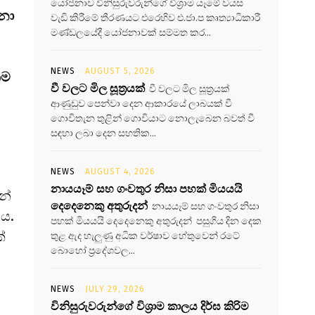
යෝජනාව විනිසුරුවරුන්ගේ විශ්‍රාම යෑමේ වයස
සනා
වැඩි කිරීමේ තීරණයට එරෙහිව එ.ජා.ප කෘත්‍යාධිකාරී
මණ්ඩලයේදී යෝජනාවක් සම්මත කර...
NEWS
AUGUST 5, 2026
කම
වී වලට මිල සූත්‍රයක්
වී වලට මිල සූත්‍රයක්
ආණුඩුව පෙන්වා දෙන ආකාරයේ ලාබයක් වී
ගොවිතැන තුළින් ගොවියාට නොලැබෙන බවත් වී
සඳහා ලබා දෙන සහතික...
NEWS
AUGUST 4, 2026
නායයෑම් සහ ගංවතුර නිසා පහක් මියයයි
න්
දෙදෙනෙකු අතුරුදන්
නායයෑම් සහ ගංවතුර නිසා
 ය.
පහක් මියයයි දෙදෙනෙකු අතුරුදන් පසුගිය දින දෙක
්
තුළ ඇද හැලුණු අධික වර්ෂාව හේතුවෙන් රටේ
බොහෝ ප්‍රදේශවල...
NEWS
JULY 29, 2026
විනිසුරුවරුන්ගේ විශ්‍රාම කාලය දිර්ඝ කිරිම