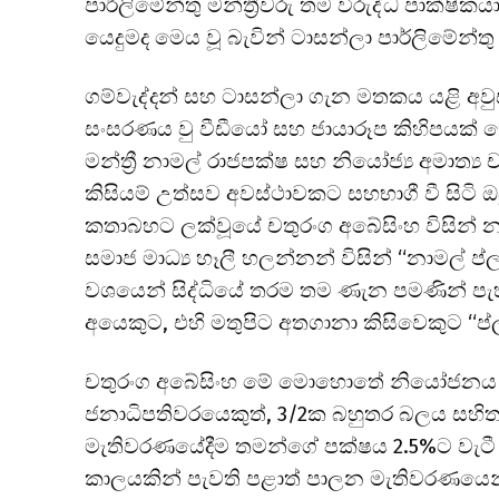
පාර්ලිමේන්තු මන්ත්‍රීවරු තම විරුද්ධ පාක්ෂි
යෙදුමද මෙය වූ බැවින් ටාසන්ලා පාර්ලිමේන්
ගම්වැද්දන් සහ ටාසන්ලා ගැන මතකය යළි අව
සංසරණය වු වීඩීයෝ සහ ජායාරූප කිහිපයක් 
මන්ත්‍රී නාමල් රාජපක්ෂ සහ නියෝජ්‍ය අමාත්‍ය
කිසියම් උත්සව අවස්ථාවකට සහභාගී වී සිටි ඔ
කතාබහට ලක්වූයේ චතුරංග අබේසිංහ විසින් 
සමාජ මාධ්‍ය හෑලී හලන්නන් විසින් “නාමල් 
වශයෙන් සිද්ධියේ තරම තම ණැන පමණින් පැහැදි
අයෙකුට, එහි මතුපිට අතගානා කිසිවෙකුට “ප
චතුරංග අබේසිංහ මේ මොහොතේ නියෝජනය 
ජනාධිපතිවරයෙකුත්, 3/2ක බහුතර බලය සහිත 
මැතිවරණයේදීම තමන්ගේ පක්ෂය 2.5%ට වැටී ත
කාලයකින් පැවති පළාත් පාලන මැතිවරණයෙන