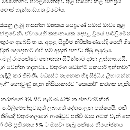
කයා මඩවන්නට පාර්ලිමේන්තුව තුළ භාවිතා කළ ජනප්‍රිය
තු ගොස් හැන්සාඩ්ගත වුවෝය.
ුස්සනු ලැබූ ආසන්න මතකය යෙදුණේ සමාජ මාධ්‍ය තුළ
හේතුවෙනි. ඒවායෙහි කතානායක දෙපළ වූයේ පාර්ලිමේන
 චතුරංග අබේසිංහ ය. අදාළ සිදුවීම නිරීක්ෂණයේදී පෙනී ග
වුන් දෙදෙනාට එහි සම අසුන් පනවා තිබු අයුරුය.
නාමල් රාජපක්ෂව නොතකා සිටින්නට දරන උත්සාහයයි.
ප්ලග් වෙන්න හදනවා… වතුරංග ඩෝන්ට් කෙයාර් ඉන්නවා”
ළි කර තිබිණි. මධ්‍යස්ථ තැනෙක හිඳ සිද්ධිය ළිහාගන්න
්ලග්” නොවුණු තැන නිසියාකාරව “කෙයාර්” කරගත හැකි
කරන්නේ 3% සිට පැමිණ 42% ක ජනවරමකින්
පාර්ලිමේන්තුවකුත් ලබාගත් දේශපාලන පක්ෂයයි. එකී
ිබියදී චතුරංගලාගේ ආණ්ඩුව පත්වී මාස අටක් වැනි කෙ
් එම ප්‍රතිශතය 9% ට ඔසවා තැබූ පක්ෂය නියෝජනය