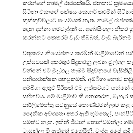
කරන්නේ නාමල් රාජපක්ෂයි. ජනතාව ක්‍රමය
සිටිනා එකාගේ පක්ෂය කෙයාර් කරමින් සිටි
කුක්කුච්චලාට සංයමයක් නැත. නාමල් රාජපක
තැන දන්නා ගම්වැද්දන් ය. අබේසිංහලා නිතර
කරන්නට කෙතරම් වැඩ තිබ්බත්, වැඩ බැරිනම
වතුකරය නියෝජනය කරමින් මාලිමාවෙන් පාර්ල
උත්සවයක් අතරතුර සිදුකරනු ලබන මුල්ගල තැ
වන්නේ එම මුල්ගල තැබීම සිදුවනුයේ වැසිකිළි
සනිපාරාක්ෂක පහසුකමකි. අම්බිගා නොව කවු
අම්බිගා ඇතුළු පිරිසක් එම උත්සවයට යන්නේ ප
සහිතවය. මේ මාලිමාව කී නොකරන, බැහැර ක
පාර්ලිමේන්තු යවනුයේ තොණ්ඩමන්ලාට කළ
දෛනික අවශ්‍යතා අතර ඇති භුමිතෙල්, පාන්ප
සමත්ව නැත. ඉතින් ජීවාන් තොන්ඩමන්ලා ගම්වැ
ටාසන්ලා වී ඇත්තේ එහෙයිනි. වැද්දා අපේ ආදි 