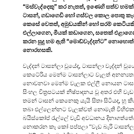
“මස්වැද්දෙකු” කර නැතත්, ඉණෙහි සත්ව හමක්
ටාසන්, ගඩාගෙඩි හෝ ගස්වල කොල පොතු කෑ
කෙසේ වෙතත්, අමුඩයකින් හෝ සරම් කෙටියකි
එල්ලාගෙන, මීයක් කඩාගෙන, සතෙක් එළාගෙන ජ
කරන සුදු හම ඇති “මොඩ්වැද්දන්ට” නොහොත් 
නොරහසකි.
වැද්දන් ටාසන්ලා වූයේද, ටාසන්ලා වැද්දන් ව
කෙටේරිය මෙන්ම ටාසන්ලාට වැලත් අනන්‍යතා
නොවනවා මෙන්ම වැලක එල්ලී නොයන ටාසන්ලා
සිංහල චිත්‍රපටයක් නිෂ්පාදනය වූ අතර එහි 
තමන් ටාසන් කෙනෙකු යැයි සිතා සිටියද, හූ
තබා එල්ලෙන්නට වැලක්වත් නොමැති විහිළ
බයිස්කෝප් රැල්ලේ වැඩි අවධානය දිනාගත්තේය.
නොකරන කෑ කෝ පප්පලා “වැඩ බැරි ටාසන්ලා