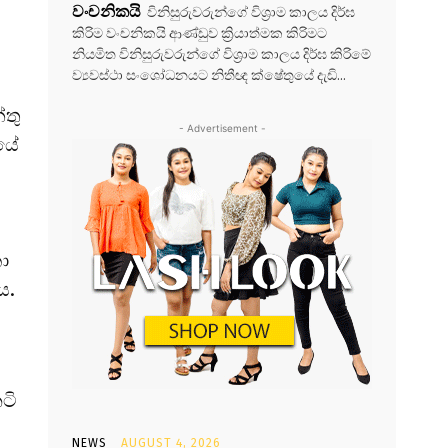
වංචනිකයි
විනිසුරුවරුන්ගේ විශ්‍රාම කාලය දිර්ඝ
කිරිම වංචනිකයි ආණ්ඩුව ක්‍රියාත්මක කිරිමට
නියමිත විනිසුරුවරුන්ගේ විශ්‍රාම කාලය දිර්ඝ කිරිමේ
ව්‍යවස්ථා සංශෝධනයට නිතීඥ ක්ෂේතුයේ දැඩි...
්තු
- Advertisement -
ියේ
ා
ය.
ටි
NEWS
AUGUST 4, 2026