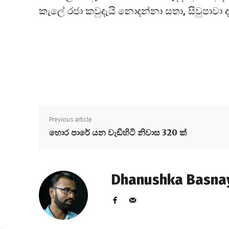
කැලේ රජා කවුදැයි නොදන්නා සතා, සිවුපාවා ද
Previous article
හොර පාරේ යන වැඩිහිටි නිවාස 320 ක්
Dhanushka Basna