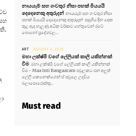
නායයෑම් සහ ගංවතුර නිසා පහක් මියයයි
ච්ච
දෙදෙනෙකු අතුරුදන්
නායයෑම් සහ ගංවතුර නිසා
පහක් මියයයි දෙදෙනෙකු අතුරුදන් පසුගිය දින දෙක
 සහ
තුළ ඇද හැලුණු අධික වර්ෂාව හේතුවෙන් රටේ
ති.
බොහෝ ප්‍රදේශවල...
ART
AUGUST 4, 2026
මහා ලක්ෂ්මි වගේ ලේලියක් කාලි යකින්නක්
වීම
මහා ලක්ෂ්මි වගේ ලේලියක් කාලි යකින්නක්
වීම - Maa Inti Bangaaram පවුලකට එන අලුත්
ලේලි කෙනෙක්ගෙන් ඒ පවුලෙ උදවිය
ේ
බලාපොරොත්තු...
ලා
Must read