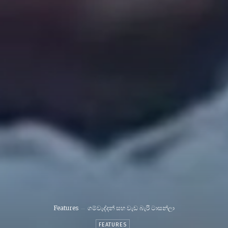
Features
ගම්වැද්දන් සහ වැඩ බැරි ටාසන්ලා
FEATURES