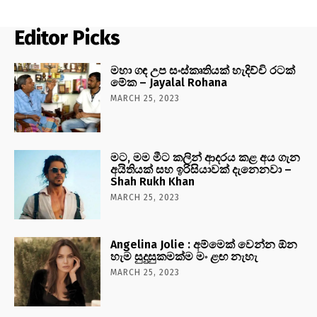
Editor Picks
මහා ගඳ උප සංස්කෘතියක් හැදිච්චි රටක්
මේක – Jayalal Rohana
MARCH 25, 2023
මට, මම මීට කලින් ආදරය කළ අය ගැන
අයිතියක් සහ ඉරිසියාවක් දැනෙනවා –
Shah Rukh Khan
MARCH 25, 2023
Angelina Jolie : අම්මෙක් වෙන්න ඕන
හැම සුදුසුකමක්ම මං ළඟ නැහැ
MARCH 25, 2023