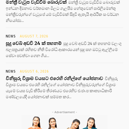
මන්ත්‍රී වැටුප වැඩිවීම බොරුවක්
මන්ත්‍රී වැටුප වැඩිවීම බොරුවක්
ඉන්ධන දීමනාව වර්තමාන මිලට ගැලපීම හේතුවෙන් පාර්ලිමේන්තු
මන්ත්‍රීවරුන්ගේ වැටුපේ යම් වැඩිවීමක් සිදුවී ඇතැයි ආර්ථික සංවර්ධන
නියෝජ්‍ය...
NEWS
AUGUST 7, 2026
සූදු වෙබ් අඩවි 24 ක් තහනම්
සූදු වෙබ් අඩවි 24 ක් තහනම් වලංගු
බලපත්‍රයක් රහිතව නීති විරෝධි ආකාරයෙන් සූදු සහ ඔට්ටු ඇල්ලීමේ
සේවා පවත්වා ගෙන ගිය...
NEWS
AUGUST 6, 2026
විනිසුරු විශ්‍රාම වයසට එරෙහි රනිල්ගේ යෝජනාව
විනිසුරු
විශ්‍රාම වයසට එරෙහි රනිල්ගේ යෝජනාව විනිසුරුවරුන්ගේ විශ්‍රාම
යෑමේ වයස වැඩි කිරීමේ තීරණයට එරෙහිව එ.ජා.ප කෘත්‍යාධිකාරී
මණ්ඩලයේදී යෝජනාවක් සම්මත කර...
- Advertisement -