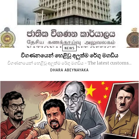
NEWS
විගණනයෙන් හෙළිවූ අලුත්ම රේගු මගඩිය
විගණනයෙන් හෙළිවූ අලුත්ම රේගු මගඩිය - The latest customs...
DHARA ABEYNAYAKA