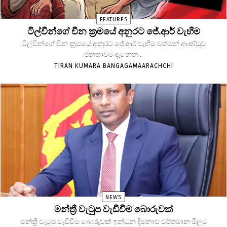
FEATURES
ටිල්වින්ගේ චීන ක්‍රමයේ අනුරට ජේ.ආර් වැහීම
ටිල්වින්ගේ චීන ක්‍රමයේ අනුරට ජේ.ආර් වැහීම වත්මන් ආණ්ඩුව
ජනතාවට දැනෙන...
TIRAN KUMARA BANGAGAMAARACHCHI
NEWS
මන්ත්‍රී වැටුප වැඩිවීම බොරුවක්
මන්ත්‍රී වැටුප වැඩිවීම බොරුවක් ඉන්ධන දීමනාව වර්තමාන මිලට