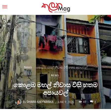
News
කොළඹ මහල් නිවාස විසි හතම අපායවල්
NEWS
කොළඹ මහල් නිවාස විසි හතම
අපායවල්
-
By
DHARA ABEYNAYAKA
49
JUNE 9, 2026
0