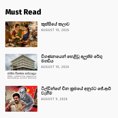
Must Read
කුස්සියේ කලාව
AUGUST 10, 2026
විගණනයෙන් හෙළිවූ අලුත්ම රේගු
මගඩිය
AUGUST 10, 2026
ටිල්වින්ගේ චීන ක්‍රමයේ අනුරට ජේ.ආර්
වැහීම
AUGUST 9, 2026