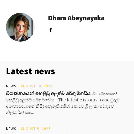
Dhara Abeynayaka
Latest news
NEWS
AUGUST 10, 2026
විගණනයෙන් හෙළිවූ අලුත්ම රේගු මගඩිය
විගණනයෙන්
හෙළිවූ අලුත්ම රේගු මගඩිය - The latest customs fraud මුදල්
අමාත්‍යවරයාගේ කිසිදු අනුමැතියකින් තොරව ශ්‍රී ලංකා රේගුවේ
නිලධාරීන් සහ...
NEWS
AUGUST 9, 2026