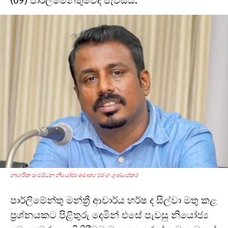
(09) පාර්ලිමේන්තුවේදී පැවසීය.
නාගරික සංවර්ධන නියෝජ්‍ය අමාත්‍ය එරංග ගුණසේකර
පාර්ලිමේන්තු මන්ත්‍රී ආචාර්ය හර්ෂ ද සිල්වා මතු කළ
ප්‍රශ්නයකට පිළිතුරු දෙමින් එසේ පැවසු නියෝජ්‍ය