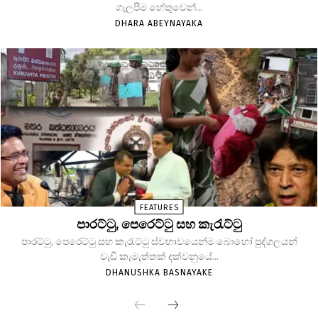
ගැලපීම හේතුවෙන්...
DHARA ABEYNAYAKA
FEATURES
පාරට්ටු, පෙරෙට්ටු සහ කැරැට්ටු
පාරට්ටු, පෙරෙට්ටු සහ කැරැට්ටු ස්වභාවයෙන්ම බොහෝ පුද්ගලයන්
වැඩි කැමැත්තක් දක්වනුයේ...
DHANUSHKA BASNAYAKE