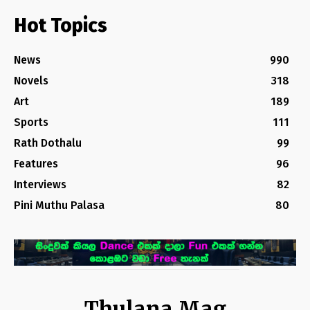
Hot Topics
News
990
Novels
318
Art
189
Sports
111
Rath Dothalu
99
Features
96
Interviews
82
Pini Muthu Palasa
80
Thulana Mag