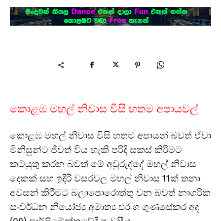
කොළඹ මහල් නිවාස විසි හතම අපායවල්
කොළඹ මහල් නිවාස විසි හතම අපායන් බවත් ඒවා
මිනිසුන්ට ජීවත් විය හැකි පරිදි සකස් කිරීමට
කටයුතු කරන බවත් මේ අවුරුද්දේ මහල් නිවාස
දෙකක් සහ ඉදිරි වසරවල මහල් නිවාස 11ක් තනා
අවසන් කිරීමට බලාපොරොත්තු වන බවත් නාගරික
සංවර්ධන නියෝජ්‍ය අමාත්‍ය එරංග ගුණසේකර අද