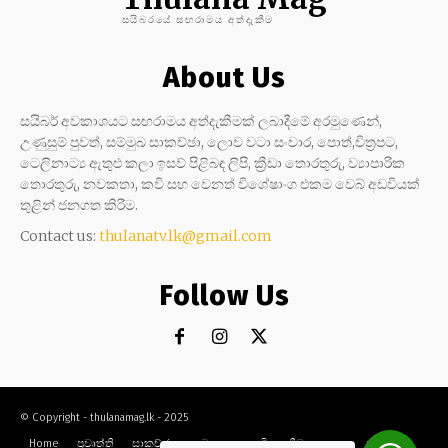
සයිබරයේ සඟරාමය අත්දැකීම
About Us
සයිබර් අවකාශයට සඟරාමය අත්දැකීමක් ලබාදීමේ අරමුණෙන්,
උණුසුම් පුවත්, සම්මුඛ සාකච්ඡා, ලොව වටා සංචාර, පොත්,චිත්‍රපට,
ටෙලිනාට්‍ය ඇතුළු කලා ඉසව් පිළිබඳ ලිපි, ක්‍රීඩා තොරතුරු, ව්‍යාපාරික
තොරතුරු, නවකතා, කවි සහ වෙනත් විශේෂාංග එකම වෙබ් අඩවියක්
තුළින් ජනගත කිරීම.
Contact us:
thulanatv.lk@gmail.com
Follow Us
© Copyright - thulanamag.lk - 2025
Home
ප්‍රවෘත්ති
සාකච්ඡා
නවකතා
කවි
ක්‍රීඩා
කලා
සංචාර