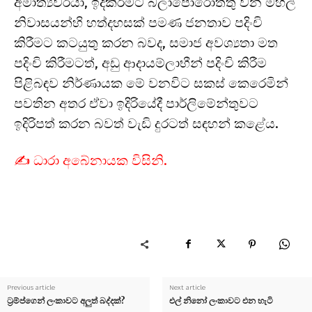
අමාත්‍යවරයා, ඉදිකිරීමට බලාපොරොත්තු වන මහල්
නිවාසයන්හි හත්දහසක් පමණ ජනතාව පදිංචි
කිරීමට කටයුතු කරන බවද, සමාජ අවශ්‍යතා මත
පදිංචි කිරීමටත්, අඩු ආදායම්ලාභීන් පදිංචි කිරීම
පිළිබඳව නිර්ණායක මේ වනවිට සකස් කෙරෙමින්
පවතින අතර ඒවා ඉදිරියේදී පාර්ලිමේන්තුවට
ඉදිරිපත් කරන බවත් වැඩි දුරටත් සඳහන් කළේය.
✍️ ධාරා අබේනායක විසිනි.
Previous article
Next article
ට්‍රම්ප්ගෙන් ලංකාවට අලුත් බද්දක්?
එල් නිනෝ ලංකාවට එන හැටි