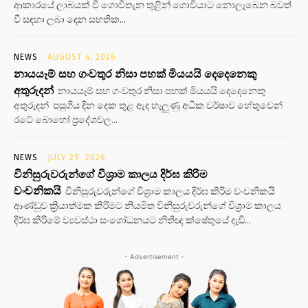
ආකාරයේ ලාබයක් වී ගොවිතැන තුළින් ගොවියාට නොලැබෙන බවත්
වී සඳහා ලබා දෙන සහතික...
NEWS
AUGUST 4, 2026
නායයෑම් සහ ගංවතුර නිසා පහක් මියයයි දෙදෙනෙකු
අතුරුදන්
නායයෑම් සහ ගංවතුර නිසා පහක් මියයයි දෙදෙනෙකු
අතුරුදන් පසුගිය දින දෙක තුළ ඇද හැලුණු අධික වර්ෂාව හේතුවෙන්
රටේ බොහෝ ප්‍රදේශවල...
NEWS
JULY 29, 2026
විනිසුරුවරුන්ගේ විශ්‍රාම කාලය දිර්ඝ කිරිම
වංචනිකයි
විනිසුරුවරුන්ගේ විශ්‍රාම කාලය දිර්ඝ කිරිම වංචනිකයි
ආණ්ඩුව ක්‍රියාත්මක කිරිමට නියමිත විනිසුරුවරුන්ගේ විශ්‍රාම කාලය
දිර්ඝ කිරිමේ ව්‍යවස්ථා සංශෝධනයට නිතීඥ ක්ෂේතුයේ දැඩි...
- Advertisement -