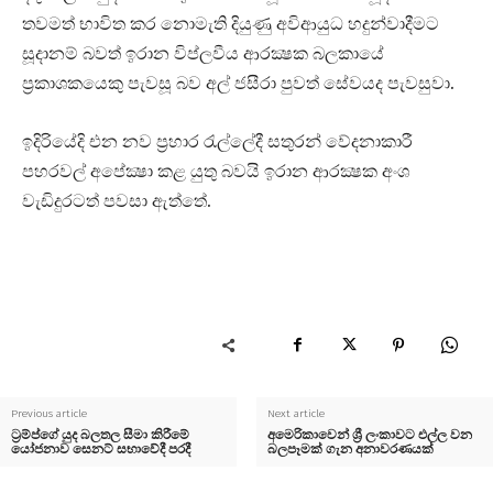
තවමත් භාවිත කර නොමැති දියුණු අවිආයුධ හදුන්වාදීමට
සූදානම් බවත් ඉරාන විප්ලවීය ආරක්‍ෂක බලකායේ
ප්‍රකාශකයෙකු පැවසූ බව අල් ජසීරා පුවත් සේවයද පැවසුවා.
ඉදිරියේදි එන නව ප්‍රහාර රැල්ලේදී සතුරන් වේදනාකාරී
පහරවල් අපේක්‍ෂා කළ යුතු බවයි ඉරාන ආරක්‍ෂක අංශ
වැඩිදුරටත් පවසා ඇත්තේ.
Previous article
Next article
ට්‍රම්ප්ගේ යුද බලතල සීමා කිරීමේ
අමෙරිකාවෙන් ශ්‍රී ලංකාවට එල්ල වන
යෝජනාව සෙනට් සභාවේදී පරදී
බලපෑමක් ගැන අනාවරණයක්