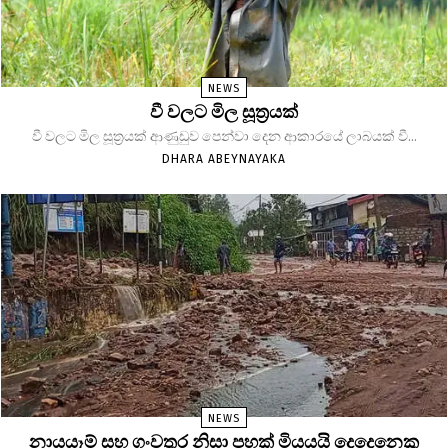
NEWS
වී වලට මිල සූත්‍රයක්
වී වලට මිල සූත්‍රයක් ආණුඩුව පෙන්වා දෙන ආකාරයේ ලාබයක් වී...
DHARA ABEYNAYAKA
NEWS
නායයෑම් සහ ගංවතුර නිසා පහක් මියයයි දෙදෙනෙකු