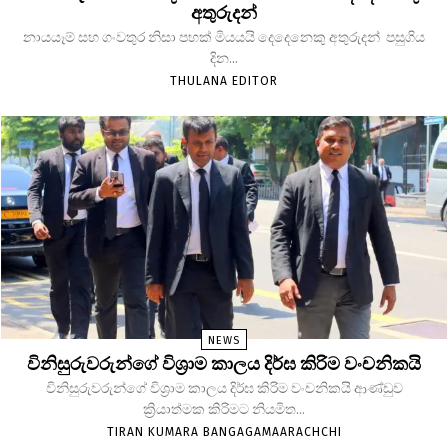
අතුරුදන්
නායයෑම් සහ ගංවතුර නිසා පහක් මියයයි දෙදෙනෙකු අතුරුදන් පසුගිය
දින...
THULANA EDITOR
NEWS
විනිසුරුවරුන්ගේ විශ්‍රාම කාලය දිර්ඝ කිරිම වංචනිකයි
විනිසුරුවරුන්ගේ විශ්‍රාම කාලය දිර්ඝ කිරිම වංචනිකයි ආණ්ඩුව
ක්‍රියාත්මක කිරිමට නියමිත...
TIRAN KUMARA BANGAGAMAARACHCHI