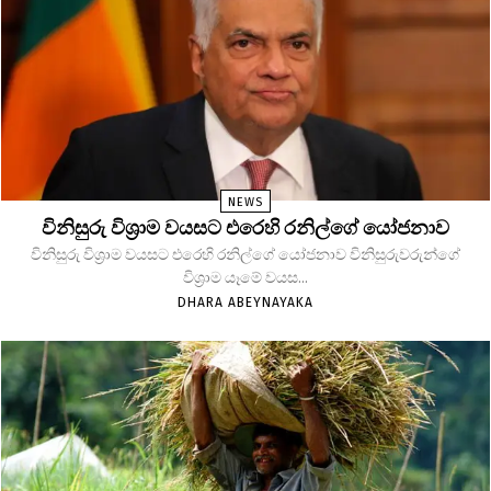
NEWS
විනිසුරු විශ්‍රාම වයසට එරෙහි රනිල්ගේ යෝජනාව
විනිසුරු විශ්‍රාම වයසට එරෙහි රනිල්ගේ යෝජනාව විනිසුරුවරුන්ගේ
විශ්‍රාම යෑමේ වයස...
DHARA ABEYNAYAKA