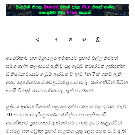
අමෙරිකාව සහ ඊශ්‍රායලය ඉරානයට ප්‍රහාර එල්ල කිරීමත්
සමග ගල්ෆ් කලාපයේ ඇති වූ යුද ගැටුම් තවදුරටත් උත්සන්න
වී තිබෙනවා.එම ගැටුම් ආරම්භ වී අදට දින 7 ක් ගතවී ඇති
අතර දෙපාර්ශවයේ තවදුරටත් ප්‍රහාර එල්ල කර ගනිමින් සිටින
බවයි විදෙස් මාධ්‍ය වාර්තාවල දැක්වෙන්නේ.
යුද්ධය ආරම්භවීමෙන් පසු මේ දක්වා කාලය තුළ ඉරාන නැව්
30 කට වඩා වැඩි ප්‍රමාණයක් ගිල්වා දමා ඇති බවයි
අමෙරිකාව ප්‍රකාශ කර ඇත්තේ.ඉරාන හමුදාවේ බැලැස්ටික්
මිසයිල සහ ඩ්‍රෝන ප්‍රහාර සැලකිය යුතු ලෙස පහත වැටී ඇති