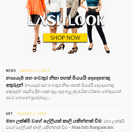
NEWS
AUGUST 4, 2026
නායයෑම් සහ ගංවතුර නිසා පහක් මියයයි දෙදෙනෙකු
අතුරුදන්
නායයෑම් සහ ගංවතුර නිසා පහක් මියයයි දෙදෙනෙකු
අතුරුදන් පසුගිය දින දෙක තුළ ඇද හැලුණු අධික වර්ෂාව හේතුවෙන්
රටේ බොහෝ ප්‍රදේශවල...
ART
AUGUST 4, 2026
මහා ලක්ෂ්මි වගේ ලේලියක් කාලි යකින්නක් වීම
මහා ලක්ෂ්මි
වගේ ලේලියක් කාලි යකින්නක් වීම - Maa Inti Bangaaram