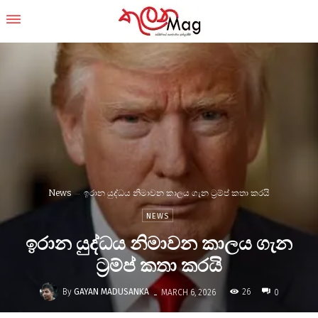
News
ඉරාන යුද්ධය නිමාවන කාලය ගැන ට්‍රම්ප් කතා කරයි
NEWS
ඉරාන යුද්ධය නිමාවන කාලය ගැන
ට්‍රම්ප් කතා කරයි
-
By
GAYAN MADUSANKA
26
MARCH 6, 2026
0