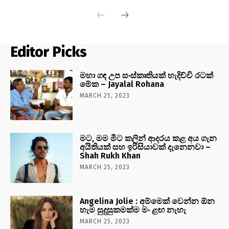
Editor Picks
මහා ගඳ උප සංස්කෘතියක් හැදිච්චි රටක්
මේක – Jayalal Rohana
MARCH 25, 2023
මට, මම මීට කලින් ආදරය කළ අය ගැන
අයිතියක් සහ ඉරිසියාවක් දැනෙනවා –
Shah Rukh Khan
MARCH 25, 2023
Angelina Jolie : අම්මෙක් වෙන්න ඕන
හැම සුදුසුකමක්ම මං ළඟ නැහැ
MARCH 25, 2023