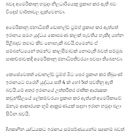
බවද අමෙරිකානු හමුදා නිලධාරියෙකු ප්‍රකාශ කර ඇති බව
විදෙස් වාර්තාවල දැක්වෙනවා.
අමෙරිකානු ජනාධිපති ඩොනල්ඩ් ට්‍රම්ප් ප්‍රකාශ කර ඇත්තේ
ඉරානය සමග යුද්ධය කොපමණ කලක් පැවතිය හැකිද යන්න
පිළිබදව තමාට කිව නොහැකි බවයි.එමෙන්ම ඒ
සම්බන්ධයෙන් තමන්ට කාලසීමාවක් නොමැති බවත් සම්මුඛ
සාකච්ඡාවකදි අමෙරිකානු ජනාධිපතිවරයා පවසා තිබෙනවා.
කෙසේවෙතත් ඩොනල්ඩ් ට්‍රම්ප් මීට පෙර ප්‍රකාශ කර තිබුණේ
ඉරානයට එරෙහි යුද්ධය සති 4 ක් හෝ 5ක් පවතිනු ඇති
බවයි.මේ අතර ඉරානයේ උත්තරීතර ජාතික ආරක්‍ෂක
කවුන්සිලයේ ලේකම්වරයා ප්‍රකාශ කර ඇත්තේ අමෙරිකාවේ
ඕනෑම ආකාරයක භූමි ආක්‍රමණයක් සදහා ඉරාන හමුදා බලා
සිටින බවයි.
දිගුකාලීන යුද්ධයකට ඉරානය සම්පූර්ණයෙන්ම සූදානම් බවත්