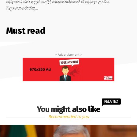
පවුලකට එන අලුත් ලේලි කෙනෙක්ගෙන් ඒ පවුලෙ උදවිය
බලාපොරොත්තු...
Must read
- Advertisement -
RELATED
You might also like
Recommended to you