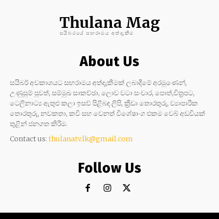
Thulana Mag
සයිබරයේ සඟරාමය අත්දැකීම
About Us
සයිබර් අවකාශයට සඟරාමය අත්දැකීමක් ලබාදීමේ අරමුණෙන්,
උණුසුම් පුවත්, සම්මුඛ සාකච්ඡා, ලොව වටා සංචාර, පොත්,චිත්‍රපට,
ටෙලිනාට්‍ය ඇතුළු කලා ඉසව් පිළිබඳ ලිපි, ක්‍රීඩා තොරතුරු, ව්‍යාපාරික
තොරතුරු, නවකතා, කවි සහ වෙනත් විශේෂාංග එකම වෙබ් අඩවියක්
තුළින් ජනගත කිරීම.
Contact us:
thulanatv.lk@gmail.com
Follow Us