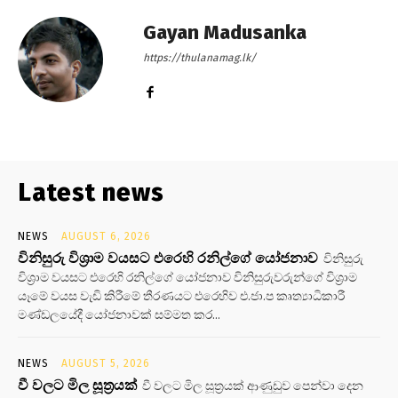
Gayan Madusanka
https://thulanamag.lk/
Latest news
NEWS
AUGUST 6, 2026
විනිසුරු විශ්‍රාම වයසට එරෙහි රනිල්ගේ යෝජනාව
විනිසුරු
විශ්‍රාම වයසට එරෙහි රනිල්ගේ යෝජනාව විනිසුරුවරුන්ගේ විශ්‍රාම
යෑමේ වයස වැඩි කිරීමේ තීරණයට එරෙහිව එ.ජා.ප කෘත්‍යාධිකාරී
මණ්ඩලයේදී යෝජනාවක් සම්මත කර...
NEWS
AUGUST 5, 2026
වී වලට මිල සූත්‍රයක්
වී වලට මිල සූත්‍රයක් ආණුඩුව පෙන්වා දෙන