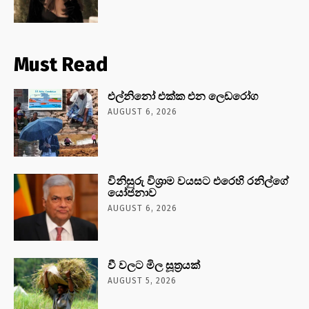
Must Read
එල්නිනෝ එක්ක එන ලෙඩරෝග
AUGUST 6, 2026
විනිසුරු විශ්‍රාම වයසට එරෙහි රනිල්ගේ
යෝජනාව
AUGUST 6, 2026
වී වලට මිල සූත්‍රයක්
AUGUST 5, 2026