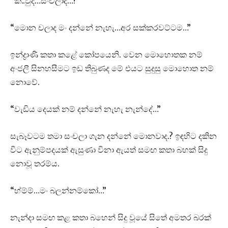
“ක..වුද…සංචලාද…?”
“මොන චලාද මං දන්නේ නැහැ…අර සක්කරවට්ටම…”
ඉන්ද්‍රාණි කතා කළේ කෝපයෙනි. වෙන මොහොතක නම්
අංජලී සිනහසීමට ඉඩ තිබුණද මේ එයට සුදුසු මොහොත නම්
නොවේ.
“වැඩිය දෙයක් නම් දන්නේ නැහැ නැන්දේ…”
සැබෑවටම තමා සංචලා ගැන දන්නේ මොනවාද.? ඉඳහිට දකින
විට ඇනුම්පදයක් ඇසුණා විනා ඇයත් සමඟ කතා බහක් සිදු
නොවූ තරම්ය.
“හ්ම්ම්…මං බලන්නම්කෝ…”
නැන්දා සමඟ කළ කතා බහෙන් සිදු වූයේ සිතේ අමතර බරක්