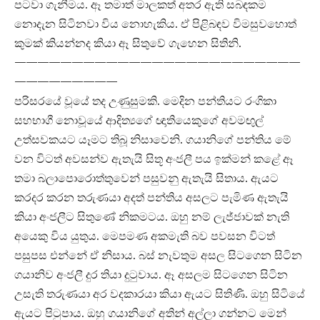
පටවා ගැනීමය. ඈ තමාත් මාලකත් අතර ඇති සබඳකම
නොදැන සිටිනවා විය නොහැකිය. ඒ පිළිබඳව විමසුවහොත්
කුමක් කියන්නද කියා ඈ සිතුවේ ගැහෙන සිතිනි.
—————————————————————————
—————————
පරිසරයේ වූයේ තද උණුසුමකි. මෙදින පන්තියට රංගිකා
සහභාගී නොවූයේ ආදිත්‍යගේ ඥාතියෙකුගේ අවමඟුල්
උත්සවකයට යෑමට තිබූ නිසාවෙනි. ගයානිගේ පන්තිය මේ
වන විටත් අවසන්ව ඇතැයි සිතූ අංජලී පය ඉක්මන් කළේ ඈ
තමා බලාපොරොත්තුවෙන් පසුවනු ඇතැයි සිතාය. ඇයට
කරදර කරන තරුණයා අදත් පන්තිය අසලට පැමිණ ඇතැයි
කියා අංජලීට සිතුණේ නිකමටය. ඔහු නම් ලැජ්ජාවක් නැති
අයෙකු විය යුතුය. මෙපමණ අකමැති බව පවසන විටත්
පසුපස එන්නේ ඒ නිසාය. බස් නැවතුම අසල සිටගෙන සිටින
ගයානිව අංජලී දුර තියා දුටුවාය. ඈ අසලම සිටගෙන සිටින
උසැති තරුණයා අර වදකාරයා කියා ඇයට සිතිණි. ඔහු සිටියේ
ඇයට පිටුපාය. ඔහු ගයානිගේ අතින් අල්ලා ගන්නට මෙන්