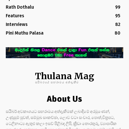
Rath Dothalu
99
Features
95
Interviews
82
Pini Muthu Palasa
80
Thulana Mag
සයිබරයේ සඟරාමය අත්දැකීම
About Us
සයිබර් අවකාශයට සඟරාමය අත්දැකීමක් ලබාදීමේ අරමුණෙන්,
උණුසුම් පුවත්, සම්මුඛ සාකච්ඡා, ලොව වටා සංචාර, පොත්,චිත්‍රපට,
ටෙලිනාට්‍ය ඇතුළු කලා ඉසව් පිළිබඳ ලිපි, ක්‍රීඩා තොරතුරු, ව්‍යාපාරික