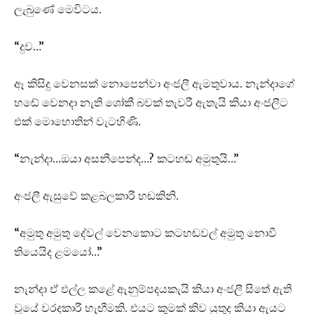
ලැබුණේ මෙවිටය.
“දුව…”
ඈ කිසිදු වෙනසක් නොපෙන්වා අංජලී ඇමතුවාය. නැන්දාගේ
හඬේ වෙනදා නැති ශෝකී බවක් තැවරී ඇතැයි කියා අංජලීට
එක් මොහොතින් වැටහිණි.
“නැන්දා…ඔයා අසනීපෙන්ද…? කටහඬ අමුතුයි…”
අංජලී ඇසුවේ කළබලකාරී හඬකිනි.
“අමුතු අමුතු දේවල් වෙනකොට කටහඬවල් අමුතු නොවී
තියෙයිද ළමයෝ…”
නැන්දා ඒ එල්ල කළේ ඇනුම්පදයකැයි කියා අංජලී සිතේ ඇති
වූයේ වරදකාරී හැඟීමකි. එයට කුමක් කිව යුතුද කියා ඇයට