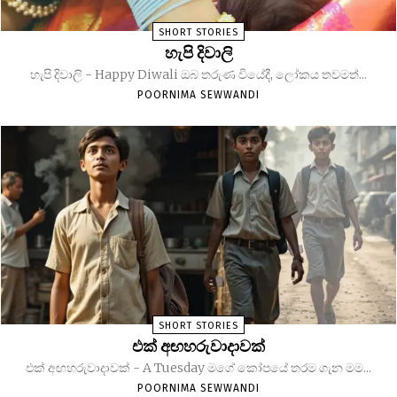
SHORT STORIES
හැපි දිවාලි
හැපි දිවාලි - Happy Diwali ඔබ තරුණ වියේදී, ලෝකය තවමත්...
POORNIMA SEWWANDI
SHORT STORIES
එක් අඟහරුවාදාවක්
එක් අඟහරුවාදාවක් - A Tuesday මගේ කෝපයේ තරම ගැන මම...
POORNIMA SEWWANDI