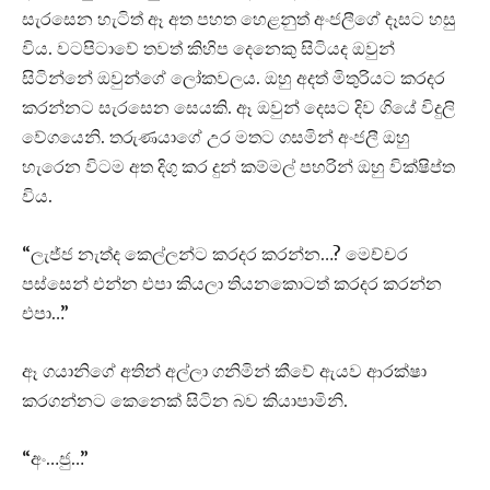
සැරසෙන හැටිත් ඈ අත පහත හෙළනුත් අංජලීගේ දෑසට හසු
විය. වටපිටාවේ තවත් කිහිප දෙනෙකු සිටියද ඔවුන්
සිටින්නේ ඔවුන්ගේ ලෝකවලය. ඔහු අදත් මිතුරියට කරදර
කරන්නට සැරසෙන සෙයකි. ඈ ඔවුන් දෙසට දිව ගියේ විදුලි
වේගයෙනි. තරුණයාගේ උර මතට ගසමින් අංජලී ඔහු
හැරෙන විටම අත දිගු කර දුන් කම්මල් පහරින් ඔහු වික්ෂිප්ත
විය.
“ලැජ්ජ නැත්ද කෙල්ලන්ට කරදර කරන්න…? මෙච්චර
පස්සෙන් එන්න එපා කියලා තියනකොටත් කරදර කරන්න
එපා…”
ඈ ගයානිගේ අතින් අල්ලා ගනිමින් කීවේ ඇයව ආරක්ෂා
කරගන්නට කෙනෙක් සිටින බව කියාපාමිනි.
“අං…ජු…”