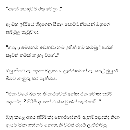
“අනේ හොඳටම රතු වෙලා…”
ඈ ඔහු ඉදිරියේ හිඳගෙන සීතල පොට්ටනියෙන් ඔහුගේ
කම්මුල තැවුවාය.
“ගහලා මෙහෙම තවනවා නම් ඉතින් තව කම්මුල් පාරක්
කෑවත් කමක් නැහැ වගේ…”
ඔහු කීවේ ඈ දෙසම බලානය. ලැජ්ජාවෙන් ඈ කළේ මුහුණ
බිමට නැඹුරු කර ගැනීමය.
“ඔයා වගේ බය නැති යාළුවෙක් ඉන්න එක මොන තරම්
දෙයක්ද…? පිරිමි දහයක් එක්ක වුණත් හැප්පෙයි…”
ඔහු කළේ අගය කිරීමක්ද නොඑසේනම් ඇනුම්පදයක්ද කියා
ඇයට සිතා ගන්නට නොහැකි වුවත් සියුම් ලැජ්ජාමුසු