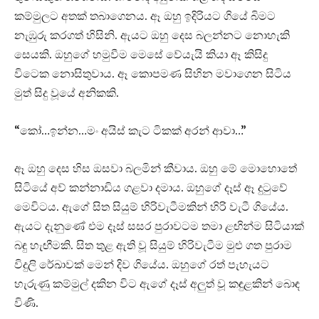
කම්මුලට අතක් තබාගෙනය. ඈ ඔහු ඉදිරියට ගියේ බිමට
නැඹුරු කරගත් හිසිනි. ඇයට ඔහු දෙස බලන්නට නොහැකි
සෙයකි. ඔහුගේ හමුවීම මෙසේ වේයැයි කියා ඈ කිසිදු
විටෙක නොසිතුවාය. ඈ කොපමණ සිහින මවාගෙන සිටිය
මුත් සිදු වූයේ අනිකකි.
“කෝ…ඉන්න…මං අයිස් කැට ටිකක් අරන් ආවා…”
ඈ ඔහු දෙස හිස ඔසවා බලමින් කීවාය. ඔහු මේ මොහොතේ
සිටියේ අව් කන්නාඩිය ගළවා දමාය. ඔහුගේ දෑස් ඈ දුටුවේ
මෙවිටය. ඇගේ සිත සියුම් හිරිවැටීමකින් හිරි වැටී ගියේය.
ඇයට දැනුණේ එම දෑස් සසර පුරාවටම තමා ළඟින්ම සිටියාක්
බඳු හැඟීමකි. සිත තුළ ඇති වූ සියුම් හිරිවැටීම මුළු ගත පුරාම
විදුලි රේඛාවක් මෙන් දිව ගියේය. ඔහුගේ රත් පැහැයට
හැරුණු කම්මුල් දකින විට ඇගේ දෑස් අලුත් වූ කඳුළකින් බොඳ
විණි.