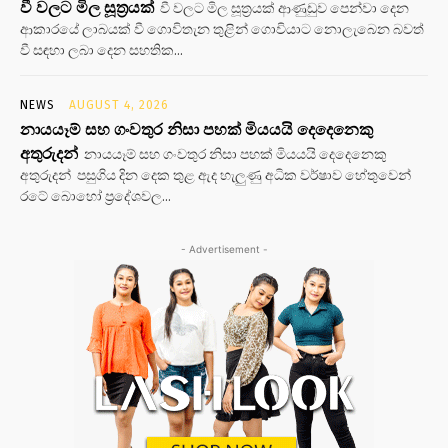
වී වලට මිල සූත්‍රයක්
වී වලට මිල සූත්‍රයක් ආණුඩුව පෙන්වා දෙන
ආකාරයේ ලාබයක් වී ගොවිතැන තුළින් ගොවියාට නොලැබෙන බවත්
වී සඳහා ලබා දෙන සහතික...
NEWS
AUGUST 4, 2026
නායයෑම් සහ ගංවතුර නිසා පහක් මියයයි දෙදෙනෙකු
අතුරුදන්
නායයෑම් සහ ගංවතුර නිසා පහක් මියයයි දෙදෙනෙකු
අතුරුදන් පසුගිය දින දෙක තුළ ඇද හැලුණු අධික වර්ෂාව හේතුවෙන්
රටේ බොහෝ ප්‍රදේශවල...
- Advertisement -