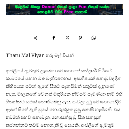
Tharu Mal Viyan තරු මල් වියන්
අංජලීගේ ඇමතුම ලැබෙන මොහොතේ ඉන්ද්‍රාණි සිටියේ
කාමරයේ යහන මත වැතිරගෙනය. අසනීපයක් නොවූවද දින
කිහිපයක පටන් ඇගේ සිතට සැනසීමක් සතුටක් දැනුණේ
නැත. මාලකගේ වෙනත් මිතුරියක නිවසට පැමිණියා නම් එහි
සිතන්නට යමක් නොතිබෙනු ඇත. සංචලා දුටු මොහොතේදීම
ඇගේ සිතේ ඇති වූයේ නොරුස්සුම් මුසු කෝපී හැඟීමකි. එය
තවමත් පහව නොමැත. නොසන්සු වූ සිත සනසුන්
කරගන්නට තවම නොහැකි වූ සෙයකි. අංජලීගේ ඇමතුම