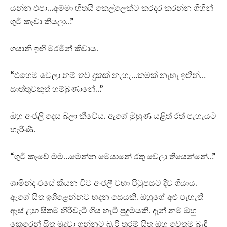
යන්න එපා…අම්මා හිතයි කෙල්ලෙක්ට කරදර කරන්න ගිහින්
ගුටි කෑවා කියලා…”
ගයානි ඉඟි මරමින් කීවාය.
“එහෙම වෙලා නම් තව දුකක් නැහැ…කමක් නැහැ ඉතින්…
සාත්තුවකුත් හම්බුණානේ…”
ඔහු අංජලී දෙස බලා කීවේය. ඇගේ මුහුණ යළිත් රත් පැහැයට
හැරිණි.
“ගුටි කෑවේ මම…මෙන්න මෙයානේ රතු වෙලා තියෙන්නේ…”
ශාමින්ද එසේ කියන විට අංජලී වහා පිටුපසට දිව ගියාය.
ඇගේ සිත ඉගිළෙන්නට හදන සෙයකි. ඔහුගේ අළු පැහැති
ඈස් ළඟ සිතම හිරිවැටී ගිය හැටි පුදුමයකි. දැන් නම් ඔහු
කෙරෙන් සිත මුදවා ගන්නට බැරි තරම් සිත ඔහු වෙතම බැඳී