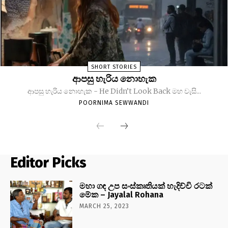
SHORT STORIES
ආපසු හැරිය නොහැක
ආපසු හැරිය නොහැක - He Didn’t Look Back මහ වැසි...
POORNIMA SEWWANDI
Editor Picks
මහා ගඳ උප සංස්කෘතියක් හැදිච්චි රටක්
මේක – Jayalal Rohana
MARCH 25, 2023