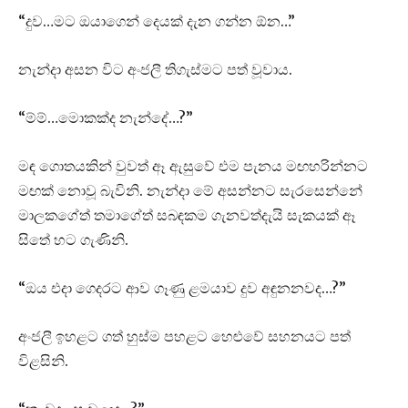
“දුව…මට ඔයාගෙන් දෙයක් දැන ගන්න ඕන…”
නැන්දා අසන විට අංජලී තිගැස්මට පත් වූවාය.
“ම්ම්…මොකක්ද නැන්දේ…?”
මඳ ගොතයකින් වුවත් ඈ ඇසුවේ එම පැනය මඟහරින්නට
මඟක් නොවූ බැවිනි. නැන්දා මේ අසන්නට සැරසෙන්නේ
මාලකගේත් තමාගේත් සබඳකම ගැනවත්දැයි සැකයක් ඈ
සිතේ හට ගැණිනි.
“ඔය එදා ගෙදරට ආව ගෑණු ළමයාව දුව අඳුනනවද…?”
අංජලී ඉහළට ගත් හුස්ම පහළට හෙළුවේ සහනයට පත්
විළසිනි.