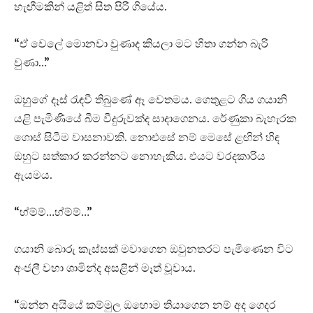
හැඟීමකින් යළිත් සිත පිරී ගියේය.
“ඒ වෙලේ මොනවා වුණාද කියලා මට හිතා ගන්න බැරි
වුණා…”
ඔහුගේ දෑස් රැඳවී තිබුණේ ඈ වෙතමය. ගෙතුළට ගිය ගයානි
යළි පැමිණියේ බීම වීදුරුවක්ද සාදාගෙනය. රේණුකා බැහැරක
ගොස් සිටීම වාසනාවකි. නොඑසේ නම් මෙසේ ළඟින් හිඳ
ඔහුට සත්කාර කරන්නට නොහැකිය. එයට වරදකාරිය
ඇයමය.
“හ්ම්ම්…හ්ම්ම්…”
ගයානි බොරු කැස්සක් මවාගෙන ඔවුනතරට පැමිණෙන විට
අංජලී වහා ශාමින්ද අසළින් මෑත් වූවාය.
“ඔන්න අයියේ කම්මුල ඔහොම තියාගෙන නම් අද ගෙදර