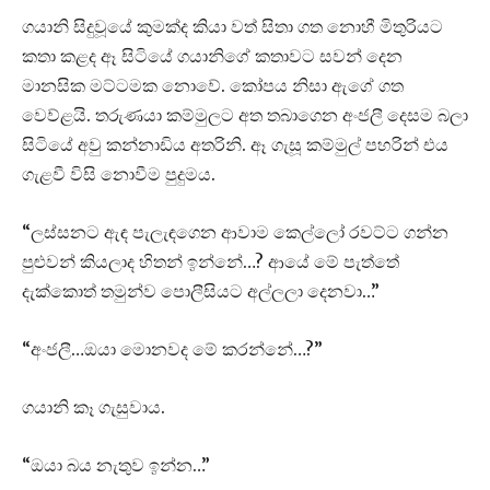
ගයානි සිදුවූයේ කුමක්ද කියා වත් සිතා ගත නොහී මිතුරියට
කතා කළද ඈ සිටියේ ගයානිගේ කතාවට සවන් දෙන
මානසික මට්ටමක නොවේ. කෝපය නිසා ඇගේ ගත
වෙව්ළයි. තරුණයා කම්මුලට අත තබාගෙන අංජලී දෙසම බලා
සිටියේ අවු කන්නාඩිය අතරිනි. ඈ ගැසූ කම්මුල් පහරින් එය
ගැළවී විසි නොවීම පුදුමය.
“ලස්සනට ඇඳ පැලැඳගෙන ආවාම කෙල්ලෝ රවට්ට ගන්න
පුළුවන් කියලාද හිතන් ඉන්නේ…? ආයේ මේ පැත්තේ
දැක්කොත් තමුන්ව පොලීසියට අල්ලලා දෙනවා…”
“අංජලී…ඔයා මොනවද මේ කරන්නේ…?”
ගයානි කෑ ගැසුවාය.
“ඔයා බය නැතුව ඉන්න…”