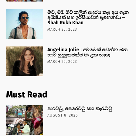
මට, මම මීට කලින් ආදරය කළ අය ගැන
අයිතියක් සහ ඉරිසියාවක් දැනෙනවා –
Shah Rukh Khan
MARCH 25, 2023
Angelina Jolie : අම්මෙක් වෙන්න ඕන
හැම සුදුසුකමක්ම මං ළඟ නැහැ
MARCH 25, 2023
Must Read
පාරට්ටු, පෙරෙට්ටු සහ කැරැට්ටු
AUGUST 8, 2026