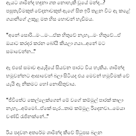
ඇයට ශාමින්ද හඳුනා ගත නොහැකි වූයේ මන්ද…?
පසුතැවීමකුත් වේදනාවකුත් ඇගේ සිත ඉරි තළන විට ඈ කළේ
ගයානිගේ උකුළ මත හිස හොවන් හැඬීමය.
“අනේ සොරි…මං…මං…ඒක හිතුවේ නැහැ…මං හිතුවේ…ඒ
ඔයාට කරදර කරන බෝයි කියලා ගයා…අනේ මට
සමාවෙන්න…”
ඈ එසේ සමාව අයැදියේ සියවන පාරට විය හැකිය. ශාමින්ද
හමුවන්නට ආසාවෙන් බලා සිටියද එය මෙවන් හමුවීමක් වේ
යැයි ඈ නිකමට හෝ නොසිතුවාය.
“ජීවිතේට කෙල්ලෙක්ගෙන් මේ වගේ කම්මුල් පාරක් කාලා
නැහැ…අම්මෝ…ඒකේ සැර…තාම කම්මුල රිදෙනවා…මෙයා
චණ්ඩි රැජිනක්නේ…”
රිය පදවන අතරේම ශාමින්ද කීවේ පිටුපස බලන