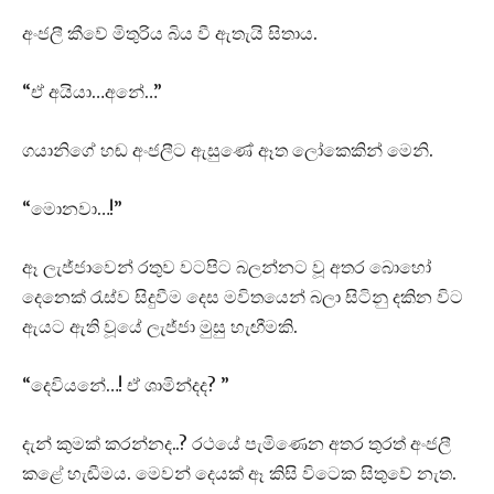
අංජලී කීවේ මිතුරිය බිය වී ඇතැයි සිතාය.
“ඒ අයියා…අනේ…”
ගයානිගේ හඬ අංජලීට ඇසුණේ ඈත ලෝකෙකින් මෙනි.
“මොනවා…!”
ඈ ලැජ්ජාවෙන් රතුව වටපිට බලන්නට වූ අතර බොහෝ
දෙනෙක් රැස්ව සිදුවීම දෙස මවිතයෙන් බලා සිටිනු දකින විට
ඇයට ඇති වූයේ ලැජ්ජා මුසු හැඟීමකි.
“දෙවියනේ…! ඒ ශාමින්දද? ”
දැන් කුමක් කරන්නද..? රථයේ පැමිණෙන අතර තුරත් අංජලී
කළේ හැඬීමය. මෙවන් දෙයක් ඈ කිසි විටෙක සිතුවේ නැත.