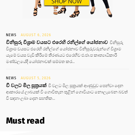
NEWS
AUGUST 6, 2026
විනිසුරු විශ්‍රාම වයසට එරෙහි රනිල්ගේ යෝජනාව
විනිසුරු
විශ්‍රාම වයසට එරෙහි රනිල්ගේ යෝජනාව විනිසුරුවරුන්ගේ විශ්‍රාම
යෑමේ වයස වැඩි කිරීමේ තීරණයට එරෙහිව එ.ජා.ප කෘත්‍යාධිකාරී
මණ්ඩලයේදී යෝජනාවක් සම්මත කර...
NEWS
AUGUST 5, 2026
වී වලට මිල සූත්‍රයක්
වී වලට මිල සූත්‍රයක් ආණුඩුව පෙන්වා දෙන
ආකාරයේ ලාබයක් වී ගොවිතැන තුළින් ගොවියාට නොලැබෙන බවත්
වී සඳහා ලබා දෙන සහතික...
Must read