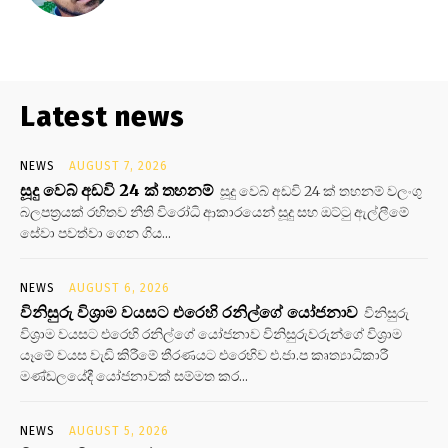
Latest news
NEWS
AUGUST 7, 2026
සූදු වෙබ් අඩවි 24 ක් තහනම්
සූදු වෙබ් අඩවි 24 ක් තහනම් වලංගු
බලපත්‍රයක් රහිතව නීති විරෝධි ආකාරයෙන් සූදු සහ ඔට්ටු ඇල්ලීමේ
සේවා පවත්වා ගෙන ගිය...
NEWS
AUGUST 6, 2026
විනිසුරු විශ්‍රාම වයසට එරෙහි රනිල්ගේ යෝජනාව
විනිසුරු
විශ්‍රාම වයසට එරෙහි රනිල්ගේ යෝජනාව විනිසුරුවරුන්ගේ විශ්‍රාම
යෑමේ වයස වැඩි කිරීමේ තීරණයට එරෙහිව එ.ජා.ප කෘත්‍යාධිකාරී
මණ්ඩලයේදී යෝජනාවක් සම්මත කර...
NEWS
AUGUST 5, 2026