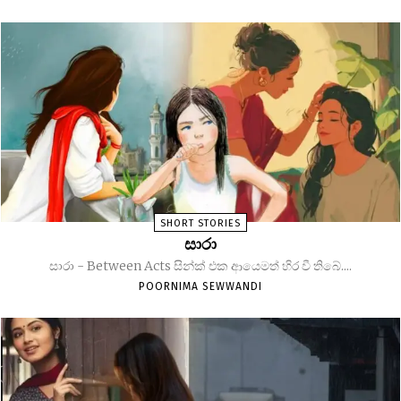
SHORT STORIES
සාරා
සාරා - Between Acts සින්ක් එක ආයෙමත් හිර වී තිබේ....
POORNIMA SEWWANDI