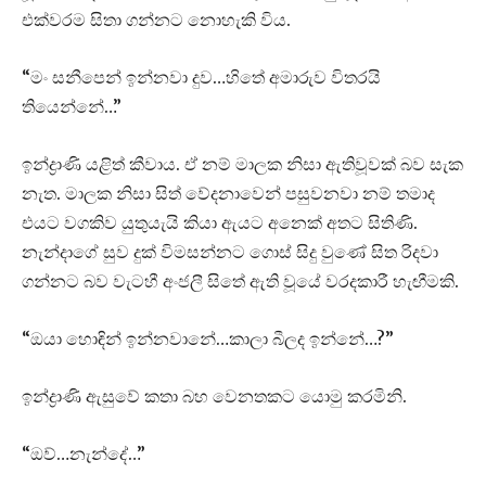
එක්වරම සිතා ගන්නට නොහැකි විය.
“මං සනීපෙන් ඉන්නවා දුව…හිතේ අමාරුව විතරයි
තියෙන්නේ…”
ඉන්ද්‍රාණි යළිත් කීවාය. ඒ නම් මාලක නිසා ඇතිවූවක් බව සැක
නැත. මාලක නිසා සිත් වේදනාවෙන් පසුවනවා නම් තමාද
එයට වගකිව යුතුයැයි කියා ඇයට අනෙක් අතට සිතිණි.
නැන්දාගේ සුව දුක් විමසන්නට ගොස් සිදු වුණේ සිත රිදවා
ගන්නට බව වැටහී අංජලී සිතේ ඇති වූයේ වරදකාරී හැඟීමකි.
“ඔයා හොඳින් ඉන්නවානේ…කාලා බීලද ඉන්නේ…?”
ඉන්ද්‍රාණි ඇසුවේ කතා බහ වෙනතකට යොමු කරමිනි.
“ඔව්…නැන්දේ…”