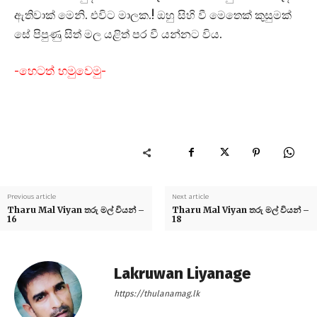
ඇතිවාක් මෙනි. එවිට මාලක.! ඔහු සිහි වී මෙතෙක් කුසුමක්
සේ පිපුණු සිත් මල යළිත් පර වී යන්නට විය.
-හෙටත් හමුවෙමු-
Previous article
Next article
Tharu Mal Viyan තරු මල් වියන් –
Tharu Mal Viyan තරු මල් වියන් –
16
18
Lakruwan Liyanage
https://thulanamag.lk