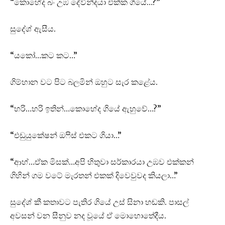
“කොහේද බං උඹ දේවින්දයා එක්ක ගියේ…?”
සුදේශ් ඇසීය.
“යකෝ…කට කට…”
ගිම්හාන වට පිට බලමින් ඔහුට සැර කළේය.
“හරි…හරි ඉතින්…කොහේද ගියේ ඇහුවේ…?”
“එඩුයුකේෂන් ඔෆිස් එකට ගියා…”
“ආහ්…ඒක මිසක්…අපි හිතුවා සර්කාරයා උඹව එක්කන්
ගිහින් ගම වටේ මැරතන් එකක් දිවෙවුවද කියලා…”
සුදේශ් කී කතාවට පැතිර ගියේ උස් සිනා හඬකි. පාසල්
අවසන් වන සීනුව නද වූයේ ඒ මොහොතේදීය.