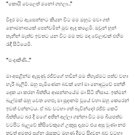
“කොයි වෙලෙත් මනෝ ගහලා…”
විදුර මට ඇසෙන්නට කියන විට මම ඔහුට මවා ගත්
නොමනාපයක් පෙන්වමින් මුව ඇද කළෙමි. ඔවුන් හුන්
තැනින් මෑත්ව ඉවතට යන විට මම තව මඳ වේලාවක් එහිම
රැඳී සිටියෙමි.
“මංදාකිණි…”
මා අසළින්ම ඇසුණු රජිව්ගේ හඬින් මම තිගැස්මට පත්ව වහා
හැරී බැලීමි. ඔහු පැමිණෙන බවක් හෝ මා නොදුටුවේ පන්ති
දෙක යා කරන බිත්තිය ආසන්නයේම මා සිටි නිසාය. ඉක්මන්
බැල්මක් ඔහු වෙත හෙළූ මා සූදානම් වූයේ වහා ඔහු කෙරෙන්
ඉවත් වන්නටය. ඒ බව වටහා ගත් බැවින්දෝ රජිව් කෙටි
බිත්තියට බර දී මගේ අතින් අල්ලා ගන්නා විට මම බියපත්ව
වටපිට බැලුවේ කිසිවෙකුගේ උකුසු දෑසට එය අසු වුණා නම්
තවත් අමතර ප්‍රශ්න රැසකට මුහුණ දීමට සිදුවන බව වටහා