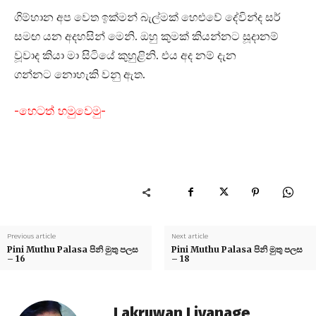
ගිම්හාන අප වෙත ඉක්මන් බැල්මක් හෙළුවේ දේවින්ද සර්
සමඟ යන අදහසින් මෙනි. ඔහු කුමක් කියන්නට සූදානම්
වූවාද කියා මා සිටියේ කුහුළිනි. එය අද නම් දැන
ගන්නට නොහැකි වනු ඇත.
-හෙටත් හමුවෙමු-
Previous article
Next article
Pini Muthu Palasa පිනි මුතු පලස
Pini Muthu Palasa පිනි මුතු පලස
– 16
– 18
Lakruwan Liyanage