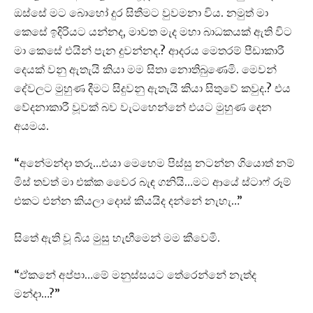
ඔස්සේ මට බොහෝ දුර සිතීමට වුවමනා විය. නමුත් මා
කෙසේ ඉදිරියට යන්නද, මාවත මැද මහා බාධකයක් ඇති විට
මා කෙසේ එයින් පැන දුවන්නද.? ආදරය මෙතරම් පීඩාකාරී
දෙයක් වනු ඇතැයි කියා මම සිතා නොතිබුණෙමි. මෙවන්
දේවලට මුහුණ දීමට සිදුවනු ඇතැයි කියා සිතුවේ කවුද.? එය
වේදනාකාරී වූවක් බව වැටහෙන්නේ එයට මුහුණ දෙන
අයමය.
“අනේමන්දා තරූ…එයා මෙහෙම පිස්සු නටන්න ගියොත් නම්
මිස් තවත් මා එක්ක වෛර බැඳ ගනියි…මට ආයේ ස්ටාෆ් රූම්
එකට එන්න කියලා දොස් කියයිද දන්නේ නැහැ…”
සිතේ ඇති වූ බිය මුසු හැඟීමෙන් මම කීවෙමි.
“ඒකනේ අප්පා…මේ මනුස්සයට තේරෙන්නේ නැත්ද
මන්දා…?”