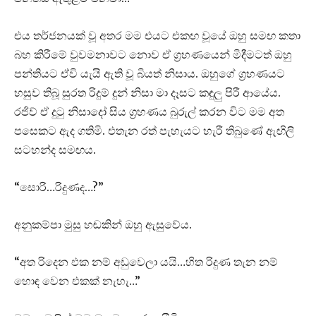
එය තර්ජනයක් වූ අතර මම එයට එකඟ වූයේ ඔහු සමඟ කතා
බහ කිරීමේ වුවමනාවට නොව ඒ ග්‍රහණයෙන් මිදීමටත් ඔහු
පන්තියට ඒවි යැයි ඇති වූ බියත් නිසාය. ඔහුගේ ග්‍රහණයට
හසුව තිබූ සුරත රිදුම් දුන් නිසා මා දෑසට කඳුලු පිරී ආයේය.
රජිව් ඒ දුටු නිසාදෝ සිය ග්‍රහණය බුරුල් කරන විට මම අත
පසෙකට ඇද ගතිමි. එතැන රත් පැහැයට හැරී තිබුණේ ඇඟිලි
සටහන්ද සමඟය.
“සොරි…රිදුණද…?”
අනුකම්පා මුසු හඬකින් ඔහු ඇසුවේය.
“අත රිදෙන එක නම් අඩුවෙලා යයි…හිත රිදුණ තැන නම්
හොඳ වෙන එකක් නැහැ…”