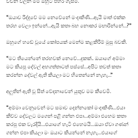
වචන වලින් මම ඔහුට පහර ගැසීමි.
“ඔයාව රිද්දුවේ මම නෙවේනේ මංදාකිණි…ඇයි මාත් එක්ක
තරහ වෙලා ඉන්නේ…ඇයි කතා බහ නොකර මඟාරින්නේ…?”
ඔහුගේ හඬේ වූයේ කෝපයක් මෙන්ම කළකිරීම් මුසු බවකි.
“මට තියෙන්නේ තරහවක් නෙවේ…දුකක්.. ඔයාගේ අම්මා
මට කියපු දේවල් අහගත්තාටත් පස්සේ…අපිට තවත් කතා
කරන්න දේවල් ඇති කියලා මට හිතෙන්නේ නැහැ…”
අලුතින් ඇති වූ සිත් වේදනාවෙන් යුතුව මම කීවෙමි.
“අම්මා වෙනුවෙන් මට සමාව දෙන්නකෝ මංදාකිණි…එයා
කිව්ව දේවලට මගෙන් පළි ගන්න එපා…අම්මා එහෙම කතා
කරපු එක වැරදියි…එයාගේ හැටි එහෙමයි…ඔයා ඒවා ගණන්
ගන්න එපා කියලා මං ඔයාට කියන්නේ නැහැ…එයාගේ