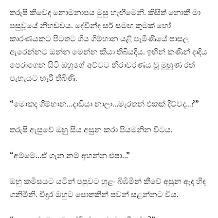
තරුෂි කීවේද නොමනාපය මුසු හැඟීමෙනි. කිසිත් නොකී මා
පසුවූයේ නිහඬවය. දේවින්ද සර් සමඟ කුමක් හෝ
කාරණයකට පිටතට ගිය ගිම්හාන යළි පැමිණියේ පාසල
ඇරෙන්නට ඔන්න මෙන්න කියා තිබියදීය. ඉහින් කණින් දාදිය
පෙරාගෙන සිටි ඔහුගේ අව්වට නිරාවරණය වූ මුහුණ රත්
පැහැයට හැරී තිබිණි.
“මොකද ගිම්හාන…දාඩියා නාලා…මැරතන් එකක් දිව්වද…?”
තරුෂි ඇසුවේ ඔහු සිය අසුන කරා පියමනින විටය.
“අම්මේ…ඒ ගැන නම් අහන්න එපා…”
ඔහු කමිසයට යටින් පපුවට හුළං බිඹිමින් කීවේ අසුන ඇද හිඳ
ගනිමිනි. විදුර ඔහුට පොතකින් පවන් සළන්නට විය.