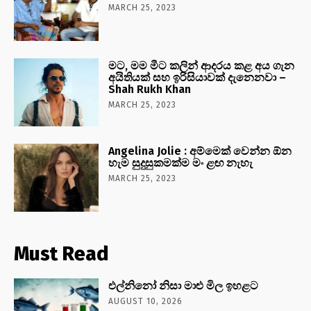
MARCH 25, 2023
මට, මම මීට කලින් ආදරය කළ අය ගැන
අයිතියක් සහ ඉරිසියාවක් දැනෙනවා –
Shah Rukh Khan
MARCH 25, 2023
Angelina Jolie : අම්මෙක් වෙන්න ඕන
හැම සුදුසුකමක්ම මං ළඟ නැහැ
MARCH 25, 2023
Must Read
එල්නිනෝ නිසා මාළු මිල ඉහළට
AUGUST 10, 2026