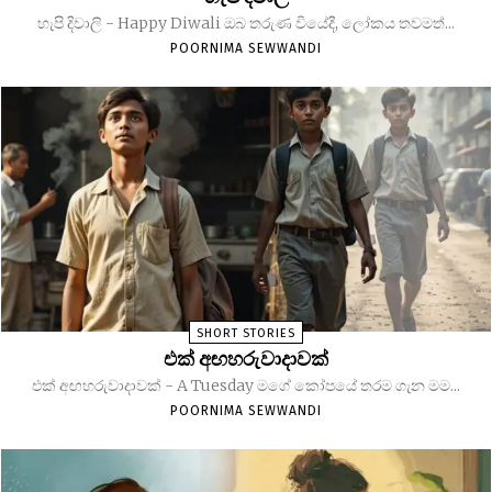
හැපි දිවාලි - Happy Diwali ඔබ තරුණ වියේදී, ලෝකය තවමත්...
POORNIMA SEWWANDI
SHORT STORIES
එක් අඟහරුවාදාවක්
එක් අඟහරුවාදාවක් - A Tuesday මගේ කෝපයේ තරම ගැන මම...
POORNIMA SEWWANDI