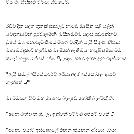
මම මා සිතින්ම විමසා සිටියෙමි.
—————————————————————————
—————————
රජිව් දින දෙක තුනක් පාසලට නාවේ මා සිත යළි යළිත්
වේදනාවෙන් පුරවාළමිනි. මසිත මටම දොස් පවරන්නට
වූයේ ඔහු නොපැමිණියේ මගේ වරදින් යැයි සිතුණු නිසාය.
මහා වරදකාරී හැඟීමක් මා සිතේ ඇති විය. තරුෂි සමඟ මම
කමල් හමුවට ගියේ රජිව් පිළිබඳව තොරතුරක් දැන ගැනීමටය.
“ඇයි කමල් අයියේ…රජිව් අයියා අදත් ඉස්කෝලේ ආවේ
නැත්තේ…?”
මා විමසන විට ඔහු මා දෙස බැලුවේ ශෝකී බැල්මකිනි.
“අනේ මන්දා නංගී…ඌ ඉන්නේ පට්ටම අප්සට් එකේ…”
“අනේ…එයාට ඉස්කෝලේ එන්න කියන්න අයියේ…එයා