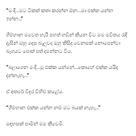
“මංදි…මට ටිකක් කතා කරන්න ඕන…මා එක්ක යන්න
ඉන්න…”
ගිම්හාන මවෙත හැරී පහත් හඬින් කියන විට මම මවිතය රැඳි
දෑසින් ඔහු දෙස බැලුවද ඔහු කිසිදු වෙනසක් නොපෙන්වා
බෑගයට පොත් පත් දමන්නට විය.
“බලාගෙන මංදි…මූ එක්ක යන්නේ…කොහේ එක්ක යයිද
දන්නැහැ…”
ඒ අතරේ විදුර විහිළු කළේය.
“ගිම්හාන එක්ක යන්න නම් මට බයක් නැහැ…”
මඳහසක් පාමින් මම කීවෙමි.