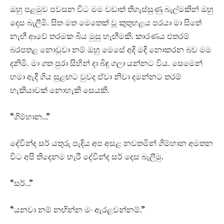
ඔහු පළමුව පවසන විට මම වඩාත් තිගැස්සුණු බැල්මකින් ඔහු
දෙස බැලීමි. සිත මත මෙතෙක් වූ කුතුහළය පරයා මා සිතේ
නැඟී ආවේ තරමක බිය මුසු හැඟීමකි. කාරණය එතරම්
බරපතළ නොවූවා නම් ඔහු මෙසේ අදි මදි නොකරන බව මම
දනිමි. මා ගත පුරා සිහින් දා බිඳු ගලා යන්නට විය. සෙමෙන්
හමා ඇදී ගිය සුළඟට වුවද ඒවා නිවා දමන්නට තරම්
හැකියාවක් නොහැකි සෙයකි.
“ගිම්හාන…”
දේවින්ද සර් යතුරු පැදිය අප අසළ නවතමින් ගිම්හාන අමතන
විට අපි තිදෙනම හැරී දේවින්ද සර් දෙස බැලීමු.
“සර්…”
“යනවා නම් නඟින්න මං ඇරළවන්නම්.”