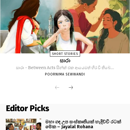
SHORT STORIES
සාරා
සාරා - Between Acts සින්ක් එක ආයෙමත් හිර වී තිබේ....
POORNIMA SEWWANDI
Editor Picks
මහා ගඳ උප සංස්කෘතියක් හැදිච්චි රටක්
මේක – Jayalal Rohana