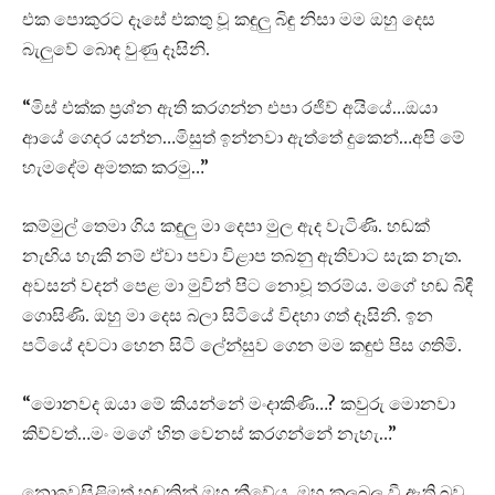
එක පොකුරට දෑසේ එකතු වූ කඳුලු බිඳු නිසා මම ඔහු දෙස
බැලුවේ බොඳ වුණු දෑසිනි.
“මිස් එක්ක ප්‍රශ්න ඇති කරගන්න එපා රජිව් අයියේ…ඔයා
ආයේ ගෙදර යන්න…මිසුත් ඉන්නවා ඇත්තේ දුකෙන්…අපි මේ
හැමදේම අමතක කරමු…”
කම්මුල් තෙමා ගිය කඳුලු මා දෙපා මුල ඇද වැටිණි. හඬක්
නැඟිය හැකි නම් ඒවා පවා විළාප තබනු ඇතිවාට සැක නැත.
අවසන් වදන් පෙළ මා මුවින් පිට නොවූ තරම්ය. මගේ හඬ බිඳී
ගොසිණි. ඔහු මා දෙස බලා සිටියේ විදහා ගත් දෑසිනි. ඉන
පටියේ දවටා හෙන සිටි ලේන්සුව ගෙන මම කඳුළු පිස ගතිමි.
“මොනවද ඔයා මේ කියන්නේ මංදාකිණි…? කවුරු මොනවා
කිව්වත්…මං මගේ හිත වෙනස් කරගන්නේ නැහැ…”
නොඉවසිළිමත් හඬකින් ඔහු කීවේය. ඔහු කලබල වී ඇති බව