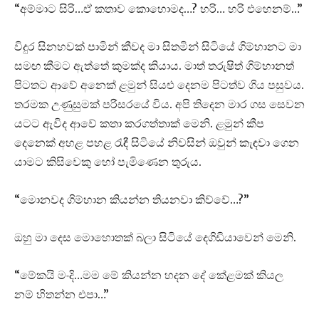
“අම්මාට සිරි…ඒ කතාව කොහොමද…? හරි… හරි එහෙනම්…”
විදුර සිනහවක් පාමින් කීවද මා සිතමින් සිටියේ ගිම්හානට මා
සමඟ කීමට ඇත්තේ කුමක්ද කියාය. මාත් තරුෂිත් ගිම්හානත්
පිටතට ආවේ අනෙක් ළමුන් සියළු දෙනම පිටත්ව ගිය පසුවය.
තරමක උණුසුමක් පරිසරයේ විය. අපි තිදෙන මාර ගස සෙවන
යටට ඇවිද ආවේ කතා කරගත්තාක් මෙනි. ළමුන් කීප
දෙනෙක් අහළ පහළ රැඳී සිටියේ නිවසින් ඔවුන් කැඳවා ගෙන
යාමට කිසිවෙකු හෝ පැමිණෙන තුරුය.
“මොනවද ගිම්හාන කියන්න තියනවා කිව්වේ…?”
ඔහු මා දෙස මොහොතක් බලා සිටියේ දෙගිඩියාවෙන් මෙනි.
“මේකයි මංදි…මම මේ කියන්න හදන දේ කේළමක් කියල
නම් හිතන්න එපා…”