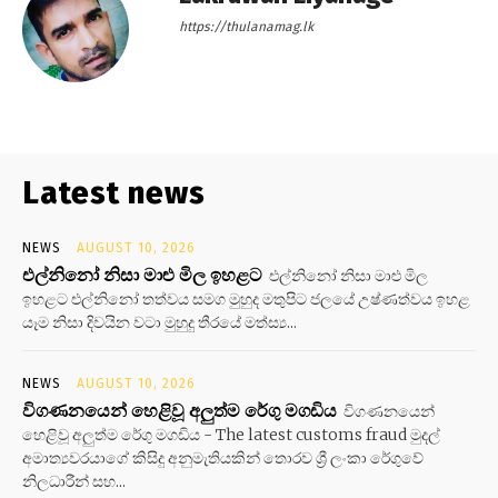
https://thulanamag.lk
Latest news
NEWS
AUGUST 10, 2026
එල්නිනෝ නිසා මාළු මිල ඉහළට
එල්නිනෝ නිසා මාළු මිල
ඉහළට එල්නිනෝ තත්වය සමග මුහුද මතුපිට ජලයේ උෂ්ණත්වය ඉහළ
යෑම නිසා දිවයින වටා මුහුදු තීරයේ මත්ස්‍ය...
NEWS
AUGUST 10, 2026
විගණනයෙන් හෙළිවූ අලුත්ම රේගු මගඩිය
විගණනයෙන්
හෙළිවූ අලුත්ම රේගු මගඩිය - The latest customs fraud මුදල්
අමාත්‍යවරයාගේ කිසිදු අනුමැතියකින් තොරව ශ්‍රී ලංකා රේගුවේ
නිලධාරීන් සහ...