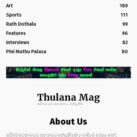
Art
189
Sports
111
Rath Dothalu
99
Features
96
Interviews
82
Pini Muthu Palasa
80
Thulana Mag
සයිබරයේ සඟරාමය අත්දැකීම
About Us
සයිබර් අවකාශයට සඟරාමය අත්දැකීමක් ලබාදීමේ අරමුණෙන්,