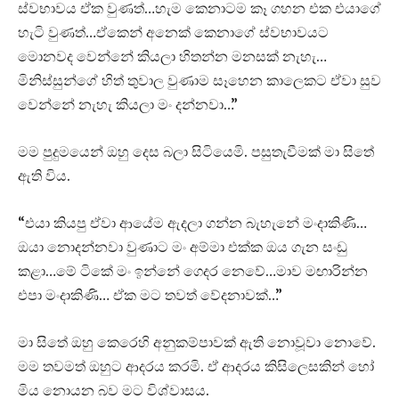
ස්වභාවය ඒක වුණත්…හැම කෙනාටම කෑ ගහන එක එයාගේ
හැටි වුණත්…ඒකෙන් අනෙක් කෙනාගේ ස්වභාවයට
මොනවද වෙන්නේ කියලා හිතන්න මනසක් නැහැ…
මිනිස්සුන්ගේ හිත් තුවාල වුණාම සෑහෙන කාලෙකට ඒවා සුව
වෙන්නේ නැහැ කියලා මං දන්නවා…”
මම පුදුමයෙන් ඔහු දෙස බලා සිටියෙමි. පසුතැවීමක් මා සිතේ
ඇති විය.
“එයා කියපු ඒවා ආයේම ඇදලා ගන්න බැහැනේ මංදාකිණි…
ඔයා නොදන්නවා වුණාට මං අම්මා එක්ක ඔය ගැන සංඩු
කළා…මේ ටිකේ මං ඉන්නේ ගෙදර නෙවේ…මාව මඟාරින්න
එපා මංදාකිණි… ඒක මට තවත් වේදනාවක්…”
මා සිතේ ඔහු කෙරෙහි අනුකම්පාවක් ඇති නොවූවා නොවේ.
මම තවමත් ඔහුට ආදරය කරමි. ඒ ආදරය කිසිලෙසකින් හෝ
මිය නොයන බව මට විශ්වාසය.