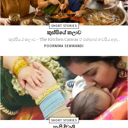
SHORT STORIES
කුස්සියේ කලාව
කුස්සියේ කලාව - The Kitchen Canvas ඒ එක්දහස් නවසිය අනූ...
POORNIMA SEWWANDI
SHORT STORIES
හැපි දිවාලි