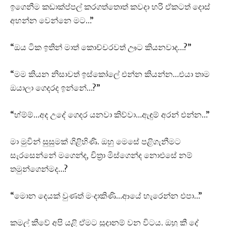
ඉගෙනීම කඩාක්ප්පල් කරගත්තොත් කවදා හරි ඒකටත් දොස්
අහන්න වෙන්නෙ මට…”
“ඔය ටික ඉතින් මාත් කොච්චරවත් ඌට කියනවාද…?”
“මම කියන නිසාවත් ඉස්කෝලේ එන්න කියන්න…එයා තාම
ඔයාලා ගෙදරද ඉන්නේ…?”
“හ්ම්ම්…අද උදේ ගෙදර යනවා කිව්වා…ඇඳුම් අරන් එන්න…”
මා මුවින් සුසුමක් ගිළිහිණි. ඔහු මෙසේ පළිගැනීමට
සැරසෙන්නේ මගෙන්ද, චිත්‍රා මිස්ගෙන්ද නොඑසේ නම්
තමුන්ගෙන්මද…?
“මොන දෙයක් වුණත් මංදාකිණි…ආයේ හැරෙන්න එපා…”
කමල් කීවේ අපි යළි ඒමට සූදානම් වන විටය. ඔහු කී දේ