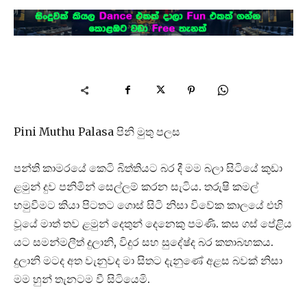
Pini Muthu Palasa පිනි මුතු පලස
පන්ති කාමරයේ කෙටි බිත්තියට බර දී මම බලා සිටියේ කුඩා
ළමුන් දුව පනිමින් සෙල්ලම් කරන සැටිය. තරුෂි කමල්
හමුවීමට කියා පිටතට ගොස් සිටි නිසා විවේක කාලයේ එහි
වූයේ මාත් තව ළමුන් දෙතුන් දෙනෙකු පමණි. කස ගස් පේළිය
යට සමන්මලීත් දුලානි, විදුර සහ සුදේෂ්ද බර කතාබහකය.
දුලානි මටද අත වැනුවද මා සිතට දැනුණේ අළස බවක් නිසා
මම හුන් තැනටම වී සිටියෙමි.