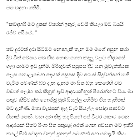
මම හඳුනා ගතිමි.
“කවදහරි මට දුකක් විතරක් ඉතුරු වෙයි කියලා මට බයයි
රජිව් අයියේ…”
තව දුරටත් දරා සිටීමට නොහැකි තැන මම මගේ අසුන කරා
දිව විත් මේසය මත හිස හොවාගෙන කඳුලු වලට නිදහසේ
ගලා යාමට ඉඩ දුනිමි. මිරිඟුවක් පසුපස දිව යන මුවැත්තියක
ලෙස නොලැබෙන දෙයක් පසුපස දිව ගොස් සිදුවන්නේ හති
වැටීම පමණක් බව දැන දැනම මා සිත ඔහු කෙරෙහි වඩ
වඩාත් ලෝභ කමකිනුත් දැඩි ආදරයකිනුත් පිරෙන්නට විය. මා
සතුව කිසිවක්ම නොතිබූ මුත් සියල්ල අහිමිව ගිය හැඟීමක්
මට දැනිණි. මහා වැස්සක් ඇද වැටී සියල්ල සෝදා පාළුවට
ගියාක් මෙනි. වසා දමා තිබූ හද පියන් පත් විවර කොට ගෙන
ආදරයක් සිතට රිංගා සිත පතුළේ අරක් ගෙන අවසන මට ඉතිරි
කළේ සිත් වේදනාවකුත් දුකකුත් පමණක් නොවේදැයි කියා