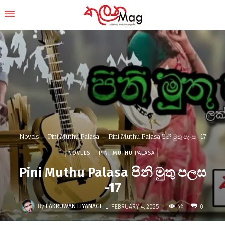
Novels
Pini Muthu Palasa
Pini Muthu Palasa පිනි මුතු පලස -17
NOVELS
PINI MUTHU PALASA
Pini Muthu Palasa පිනි මුතු පලස
-17
-
By
LAKRUWAN LIYANAGE
46
FEBRUARY 4, 2025
0