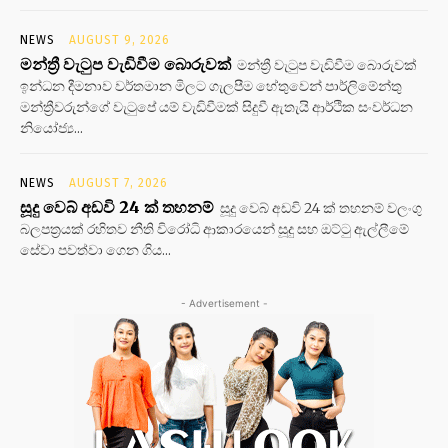
NEWS
AUGUST 9, 2026
මන්ත්‍රී වැටුප වැඩිවීම බොරුවක්
මන්ත්‍රී වැටුප වැඩිවීම බොරුවක්
ඉන්ධන දීමනාව වර්තමාන මිලට ගැලපීම හේතුවෙන් පාර්ලිමේන්තු
මන්ත්‍රීවරුන්ගේ වැටුපේ යම් වැඩිවීමක් සිදුවී ඇතැයි ආර්ථික සංවර්ධන
නියෝජ්‍ය...
NEWS
AUGUST 7, 2026
සූදු වෙබ් අඩවි 24 ක් තහනම්
සූදු වෙබ් අඩවි 24 ක් තහනම් වලංගු
බලපත්‍රයක් රහිතව නීති විරෝධි ආකාරයෙන් සූදු සහ ඔට්ටු ඇල්ලීමේ
සේවා පවත්වා ගෙන ගිය...
- Advertisement -