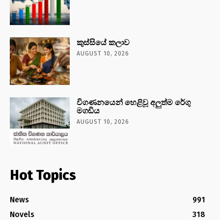
කුස්සියේ කලාව
AUGUST 10, 2026
විගණනයෙන් හෙළිවූ අලුත්ම රේගු
මගඩිය
AUGUST 10, 2026
Hot Topics
News
991
Novels
318