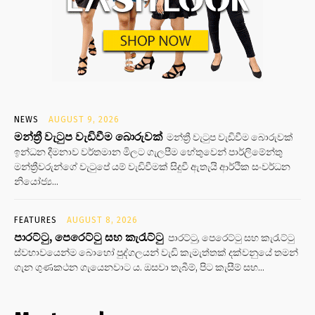
NEWS
AUGUST 9, 2026
මන්ත්‍රී වැටුප වැඩිවීම බොරුවක්
මන්ත්‍රී වැටුප වැඩිවීම බොරුවක්
ඉන්ධන දීමනාව වර්තමාන මිලට ගැලපීම හේතුවෙන් පාර්ලිමේන්තු
මන්ත්‍රීවරුන්ගේ වැටුපේ යම් වැඩිවීමක් සිදුවී ඇතැයි ආර්ථික සංවර්ධන
නියෝජ්‍ය...
FEATURES
AUGUST 8, 2026
පාරට්ටු, පෙරෙට්ටු සහ කැරැට්ටු
පාරට්ටු, පෙරෙට්ටු සහ කැරැට්ටු
ස්වභාවයෙන්ම බොහෝ පුද්ගලයන් වැඩි කැමැත්තක් දක්වනුයේ තමන්
ගැන ගුණකථන ගැයෙනවාට ය. ඔසවා තැබීම්, පිට කැසීම් සහ...