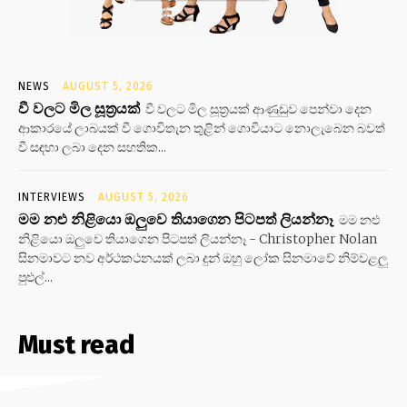
NEWS
AUGUST 5, 2026
වී වලට මිල සූත්‍රයක්
වී වලට මිල සූත්‍රයක් ආණුඩුව පෙන්වා දෙන
ආකාරයේ ලාබයක් වී ගොවිතැන තුළින් ගොවියාට නොලැබෙන බවත්
වී සඳහා ලබා දෙන සහතික...
INTERVIEWS
AUGUST 5, 2026
මම නළු නිළියො ඔලුවෙ තියාගෙන පිටපත් ලියන්නෑ
මම නළු
නිළියො ඔලුවෙ තියාගෙන පිටපත් ලියන්නෑ - Christopher Nolan
සිනමාවට නව අර්ථකථනයක් ලබා දුන් ඔහු ලෝක සිනමාවේ නිම්වළලු
පුළුල්...
Must read