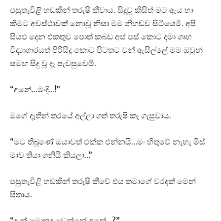
පසුතැවිළි හඬකින් තරුෂි කීවාය. සිදුවූ කිසිත් මට ඇය හා
කීමට අවස්ථාවක් නොවූ නිසා මම නිහඬව සිටියෙමි. අපි
සියළු දෙන එකතුව පොත් කබඩ අස් පස් කොට දමා ගෘහ
විද්‍යාගාරයත් පිරිසිදු කොට පිටතට වන් ඇසිල්ලේ මම ඔවුන්
සමඟ සිදු වූ දෑ පැවසුවෙමි.
“අනේ…මංදි…!”
මගේ දෑතින් තරයේ අල්ලා ගත් තරුෂි කෑ ගැසුවාය.
“මට තිබුණේ ඔයාවත් එක්ක එන්නයි…මං හිතුවේ නැහැ මිස්
මාව තියා ගනියි කියලා…”
පසුතැවිළි හඬකින් තරුෂි කීවේ එය තමාගේ වරදක් මෙන්
සිතාය.
“දැන් මොකද වෙන්නේ අනේ…?”