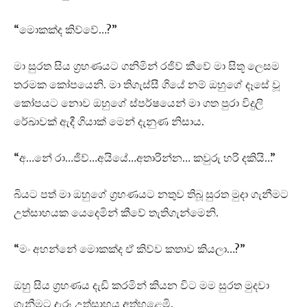
“මොකක්ද කිව්වේ…?”
මා සුරත සිය ග්‍රහණයට ගනිමින් රජිව් කීවේ මා සිතූ ලෙසම
තරමක කෝපයෙනි. මා තිගැස්සී ගියේ නම් ඔහුගේ දෑසේ වූ
කෝපයට නොව ඔහුගේ ස්පර්ෂයෙන් මා ගත පුරා විදුලි
රේඛාවක් ඇදී ගියාක් මෙන් දැනුණ නිසාය.
“අ…නේ රා…ජිව්…අයියේ…අතාරින්න… කවුරු හරි දකියි…”
බියට පත් මා ඔහුගේ ග්‍රහණයට නතුව තිබූ සුරත මුදා ගැනීමට
උත්සාහයක යෙදෙමින් කීවේ තැතිගැන්මෙනි.
“මං අහන්නේ මොකක්ද ඒ කිව්ව කතාව කියලා…?”
ඔහු සිය ග්‍රහණය දැඩි කරමින් කියන විට මම සුරත මුදවා
ගැනීමට දැරූ උත්සාහය අත්හළෙමි.