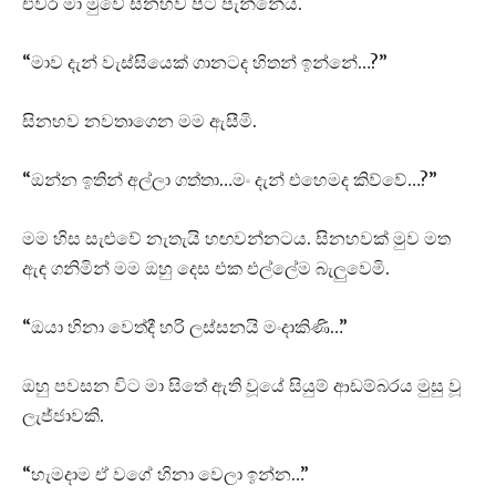
එවර මා මුවේ සිනහව පිට පැන්නේය.
“මාව දැන් වැස්සියෙක් ගානටද හිතන් ඉන්නේ…?”
සිනහව නවතාගෙන මම ඇසීමි.
“ඔන්න ඉතින් අල්ලා ගත්තා…මං දැන් එහෙමද කිව්වේ…?”
මම හිස සැළුවේ නැතැයි හඟවන්නටය. සිනහවක් මුව මත
ඇඳ ගනිමින් මම ඔහු දෙස එක එල්ලේම බැලුවෙමි.
“ඔයා හිනා වෙත්දී හරි ලස්සනයි මංදාකිණි…”
ඔහු පවසන විට මා සිතේ ඇති වූයේ සියුම් ආඩම්බරය මුසු වූ
ලැජ්ජාවකි.
“හැමදාම ඒ වගේ හිනා වෙලා ඉන්න…”