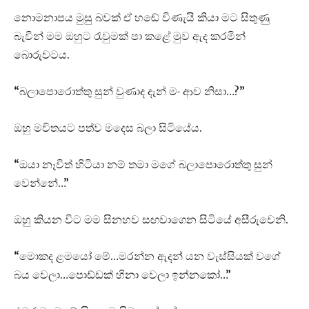
නොමනාපය මුසු බවක් ඒ හඬේ විණැයි කියා මට සිතුණු
බැවින් මම ඔහුට රැවුමක් පා කළේ මුව ඇද කරමින්
බොරුවටය.
“බලාපොරොත්තු සුන් වුණාද දැන් මං ආව නිසා…?”
ඔහු මවිතයට පත්ව මදෙස බලා සිටියේය.
“ඔයා නෑවිත් හිටියා නම් තමා මගේ බලාපොරොත්තු සුන්
වෙන්නේ…”
ඔහු කියන විට මම සිනහව සඟවාගෙන සිටියේ අසීරුවෙනි.
“මොකද ළමයෝ මේ…මරන්න ඇදන් යන වැස්සියක් වගේ
බය වෙලා…පොඩ්ඩක් හිනා වෙලා ඉන්නකෝ…”