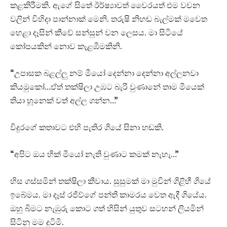
කළකිරීමකි. ඇගේ සිතේ ඊර්ෂ්‍යාවත් වෛරයත් එම වචන
වලින් විහිදා පාන්නාක් මෙනි. තරුෂි නිහඬ බැල්මක් මවෙත
හෙළා දෑසින් කීවේ සන්සුන් වන ලෙසය. මා සිටියේ
කෝපයකින් නොව කැළඹීමකිනි.
“උපාසක බළල්ලු නම් මීයෝ දෙන්නා දෙන්නා අල්ලනවා
කියමුකෝ…ඒත් තක්ෂිලා උඹට බැරි වුණානේ තාම මීයෙක්
තියා හූනෙක් වත් අල්ල ගන්න…”
විදුරගේ කතාවට එහි පැතිර ගියේ සිනා හඬකි.
“අපිට ඔය හික් මීයෝ නැති වුණාට කමක් නැහැ…”
හිස ගස්සමින් තක්ෂිලා කීවාය. සුසුමක් මා මුවින් ගිළිහී ගියේ
ඉබේමය. මා දෑස් රජිව්ගේ පන්ති කාමරය වෙත ඇදී ගියේය.
ඔහු බිමට නැඹුරු කොට ගත් හිසින් යුතුව සටහන් ලියමින්
සිටිනු මම දුටිමි.