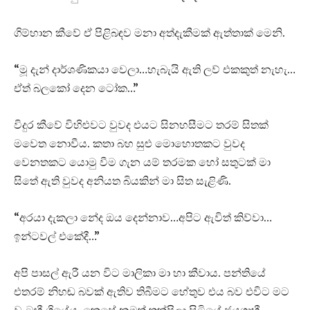
ගිම්හාන කීවේ ඒ පිළිබඳව මනා අත්දැකීමක් ඇත්තාක් මෙනි.
“මූ දැන් දාර්ශණිකයා වෙලා…හැබැයි ඇති ලව් එකකුත් නැහැ…
ඒත් බලකෝ දෙන ටෝක…”
විදුර කීවේ විහිළුවට වුවද එයට සිනහසීමට තරම් සිතක්
මවෙත නොවීය. කතා බහ සුළු මොහොතකට වුවද
වෙනතකට යොමු වීම ගැන යම් තරමක හෝ සතුටක් මා
සිතේ ඇති වුවද අනියත බියකින් මා සිත සැළිණි.
“අරයා දැකලා නේද ඔය දෙන්නාව…අපිට ඇවිත් කිව්වා…
ඉන්ටවල් එකේදී…”
අපි පාසල් ඇරී යන විට මාලිකා මා හා කීවාය. පන්තියේ
එතරම් නිහඬ බවක් ඇතිව තිබීමට හේතුව එය බව එවිට මට
වැටහී ගියේය. කෙසේ නමුත් තක්ෂිලා සිටියේ ජයග්‍රාහී