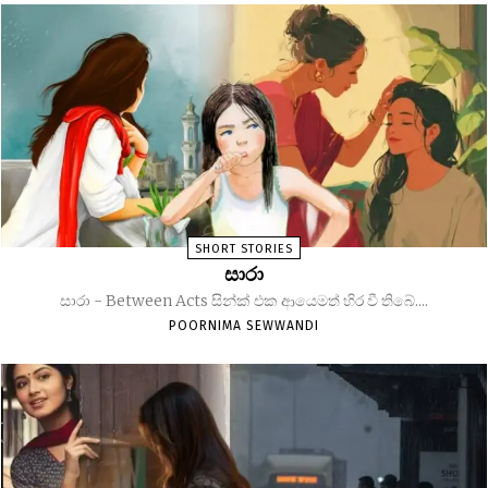
SHORT STORIES
සාරා
සාරා - Between Acts සින්ක් එක ආයෙමත් හිර වී තිබේ....
POORNIMA SEWWANDI