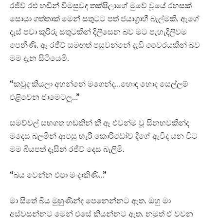
රජිව් රළු හඬින් විමසුවද තක්ෂිලාගේ මුවේ වූයේ රහසක්
සොයා ගත්තාක් මෙන් සතුටට පත් ජයාග්‍රාහී බැල්මකි. ඇගේ
දැස් පවා කුරිරු සතුටකින් දිලිසෙන බව මට පැහැදිලිවම
පෙනිණි. ඈ රජිව් සමඟත් පසුවන්නේ දැඩි වෛරයකින් බව
මම දැන සිටියෙමි.
“කවුද කියලා අහන්නේ මගෙන්ද…හොඳ හොඳ සෙල්ලම්
එළිවෙන ජාමෙටලු…”
සමච්චල් සහගත හඬකින් කී ඈ එවන්ම වූ සිනහවකින්ද
මදෙස බලමින් ආපසු හැරී කොරිඩෝව දිගේ ඇවිද යන විට
මම බියපත් දෑසින් රජිව් දෙස බැලීමි.
“බය වෙන්න එපා මංදාකිණි…”
මා සිතේ බිය මුහුණින්ද පෙනෙන්නට ඇත. ඔහු මා
අස්වසන්නට මෙන් එසේ කියන්නට ඇත. නමුත් ඒ වචන