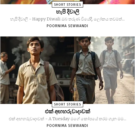
SHORT STORIES
හැපි දිවාලි
හැපි දිවාලි - Happy Diwali ඔබ තරුණ වියේදී, ලෝකය තවමත්...
POORNIMA SEWWANDI
SHORT STORIES
එක් අඟහරුවාදාවක්
එක් අඟහරුවාදාවක් - A Tuesday මගේ කෝපයේ තරම ගැන මම...
POORNIMA SEWWANDI