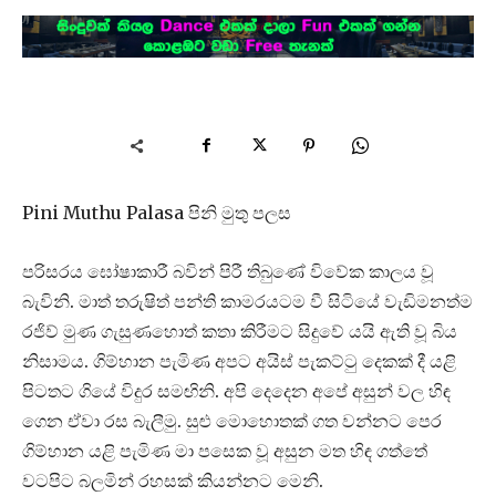
Pini Muthu Palasa පිනි මුතු පලස
පරිසරය ඝෝෂාකාරී බවින් පිරී තිබුණේ විවේක කාලය වූ
බැවිනි. මාත් තරුෂිත් පන්ති කාමරයටම වී සිටියේ වැඩිමනත්ම
රජිව් මුණ ගැසුණහොත් කතා කිරීමට සිදුවේ යයි ඇති වූ බිය
නිසාමය. ගිම්හාන පැමිණ අපට අයිස් පැකට්ටු දෙකක් දී යළි
පිටතට ගියේ විදුර සමඟිනි. අපි දෙදෙන අපේ අසුන් වල හිඳ
ගෙන ඒවා රස බැලීමු. සුළු මොහොතක් ගත වන්නට පෙර
ගිම්හාන යළි පැමිණ මා පසෙක වූ අසුන මත හිඳ ගත්තේ
වටපිට බලමින් රහසක් කියන්නට මෙනි.