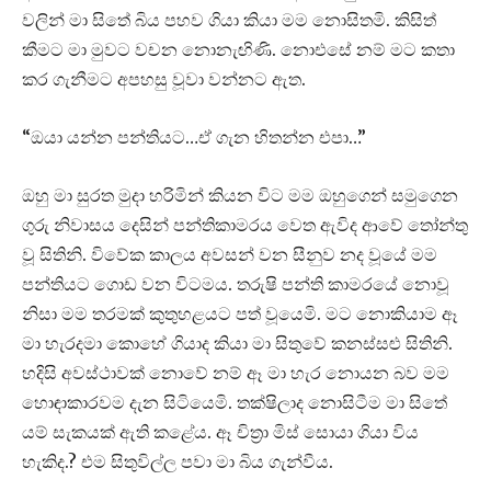
වලින් මා සිතේ බිය පහව ගියා කියා මම නොසිතමි. කිසිත්
කීමට මා මුවට වචන නොනැඟිණි. නොඑසේ නම් මට කතා
කර ගැනීමට අපහසු වූවා වන්නට ඇත.
“ඔයා යන්න පන්තියට…ඒ ගැන හිතන්න එපා…”
ඔහු මා සුරත මුදා හරිමින් කියන විට මම ඔහුගෙන් සමුගෙන
ගුරු නිවාසය දෙසින් පන්තිකාමරය වෙත ඇවිද ආවේ තෝන්තු
වූ සිතිනි. විවේක කාලය අවසන් වන සීනුව නද වූයේ මම
පන්තියට ගොඩ වන විටමය. තරුෂි පන්ති කාමරයේ නොවූ
නිසා මම තරමක් කුතුහළයට පත් වූයෙමි. මට නොකියාම ඈ
මා හැරදමා කොහේ ගියාද කියා මා සිතුවේ කනස්සළු සිතිනි.
හදිසි අවස්ථාවක් නොවේ නම් ඈ මා හැර නොයන බව මම
හොඳාකාරවම දැන සිටියෙමි. තක්ෂිලාද නොසිටීම මා සිතේ
යම් සැකයක් ඇති කළේය. ඈ චිත්‍රා මිස් සොයා ගියා විය
හැකිද.? එම සිතුවිල්ල පවා මා බිය ගැන්වීය.