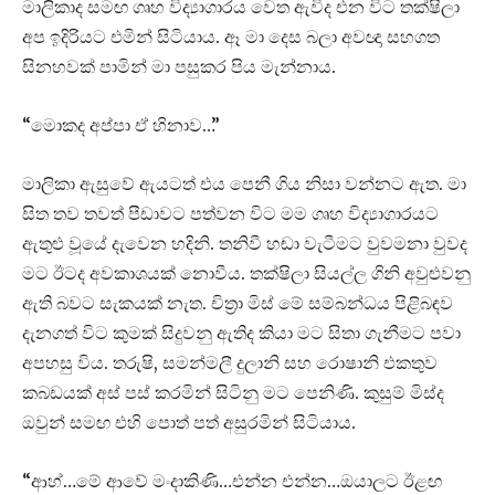
මාලිකාද සමඟ ගෘහ විද්‍යාගාරය වෙත ඇවිද එන විට තක්ෂිලා
අප ඉදිරියට එමින් සිටියාය. ඈ මා දෙස බලා අවඥා සහගත
සිනහවක් පාමින් මා පසුකර පිය මැන්නාය.
“මොකද අප්පා ඒ හිනාව…”
මාලිකා ඇසුවේ ඇයටත් එය පෙනී ගිය නිසා වන්නට ඇත. මා
සිත තව තවත් පීඩාවට පත්වන විට මම ගෘහ විද්‍යාගාරයට
ඇතුළු වූයේ දැවෙන හදිනි. තනිවී හඬා වැටීමට වුවමනා වුවද
මට ඊටද අවකාශයක් නොවීය. තක්ෂිලා සියල්ල ගිනි අවුළුවනු
ඇති බවට සැකයක් නැත. චිත්‍රා මිස් මේ සම්බන්ධය පිළිබඳව
දැනගත් විට කුමක් සිදුවනු ඇතිද කියා මට සිතා ගැනීමට පවා
අපහසු විය. තරුෂි, සමන්මලී දුලානි සහ රොෂානි එකතුව
කබඩයක් අස් පස් කරමින් සිටිනු මට පෙනිණි. කුසුම් මිස්ද
ඔවුන් සමඟ එහි පොත් පත් අසුරමින් සිටියාය.
“ආහ්…මේ ආවේ මංදාකිණි…එන්න එන්න…ඔයාලට ඊළඟ