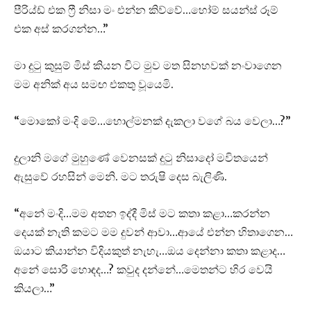
පීරිය්ඩ් එක ෆ්‍රී නිසා මං එන්න කිව්වේ…හෝම් සයන්ස් රූම්
එක අස් කරගන්න…”
මා දුටු කුසුම් මිස් කියන විට මුව මත සිනහවක් නංවාගෙන
මම අනික් අය සමඟ එකතු වූයෙමි.
“මොකෝ මංදි මේ…හොල්මනක් දැකලා වගේ බය වෙලා…?”
දුලානි මගේ මුහුණේ වෙනසක් දුටු නිසාදෝ මවිතයෙන්
ඇසුවේ රහසින් මෙනි. මට තරුෂි දෙස බැලිණි.
“අනේ මංදි…මම අතන ඉද්දී මිස් මට කතා කළා…කරන්න
දෙයක් නැති කමට මම දුවන් ආවා…ආයේ එන්න හිතාගෙන…
ඔයාට කියාන්න විදියකුත් නැහැ…ඔය දෙන්නා කතා කළාද…
අනේ සොරි හොඳද…? කවුද දන්නේ…මෙතන්ට හිර වෙයි
කියලා…”