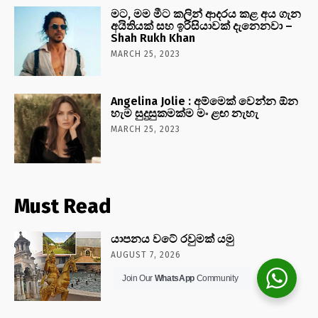
මට, මම මීට කලින් ආදරය කළ අය ගැන
අයිතියක් සහ ඉරිසියාවක් දැනෙනවා –
Shah Rukh Khan
MARCH 25, 2023
Angelina Jolie : අම්මෙක් වෙන්න ඕන
හැම සුදුසුකමක්ම මං ළඟ නැහැ
MARCH 25, 2023
Must Read
යාපනය වටේ රවුමක් යමු
AUGUST 7, 2026
Join Our
WhatsApp
Community