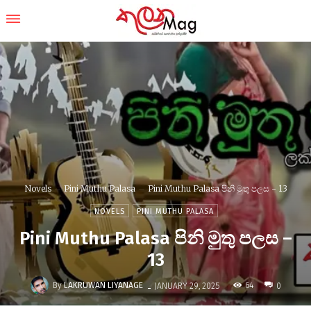
Novels
Pini Muthu Palasa
Pini Muthu Palasa පිනි මුතු පලස - 13
NOVELS
PINI MUTHU PALASA
Pini Muthu Palasa පිනි මුතු පලස –
13
-
By
LAKRUWAN LIYANAGE
64
JANUARY 29, 2025
0