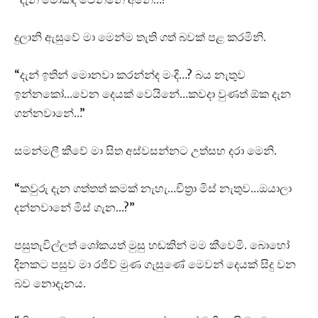
දුලානි ඇසුවේ මා මෙන්ම තැති ගත් බවක් පළ කරමිනි.
“දැන් ඉතින් මොනවා කරන්න්ද මංදි…? බය නැතුව
ඉන්නකෝ…වෙන දෙයක් වෙයිනේ…කවදා වුණත් ඕක දැන
ගන්නවානේ…”
සමන්මලී කීවේ මා සිත අස්වසන්නට උත්සහ දරා මෙනි.
“කවුරු දැන ගත්තත් කමක් නැහැ…චිත්‍රා මිස් නැතුව…ඔයාලා
දන්නවානේ මිස් ගැන…?”
පසුතැවිල්ලත් ශෝකයත් මුසු හඬකින් මම කීවෙමි. බොහෝ
දිනකට පසුව මා රජිව් මුණ ගැසුණේ මෙවන් දෙයක් සිදු වන
බව නොදැනය.