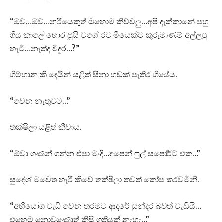
“ඔව්…ඔව්…නරියෙකුත් ඔහොම කිව්වලු…අපි දැක්කානේ පහු
ගිය කාලේ හොර පූසි වගේ රට මීයෙක්ට කුරුමාණම් අල්ලපු
හැටි…නැත්ද විදුර…?”
ගිම්හාන කී දෙයින් යළිත් සිනා හඬක් පැතිර ගියේය.
“වෙන නැතුවට…”
තක්ෂිලා යළිත් කීවාය.
“ඕවා ගණන් ගන්න එපා මංදි…අපෙන් ෆුල් සපෝර්ට් එක…”
සුදේශ් මවෙත හැරී කීවේ තක්ෂිලා තවත් කෝප කරවමිනි.
“අභියෝග වැඩි වෙන තරමට ආදරේ සුන්දර බවත් වැඩියි…
එහෙම නොවුණොත් කිසි ගතියක් නැහැ…”