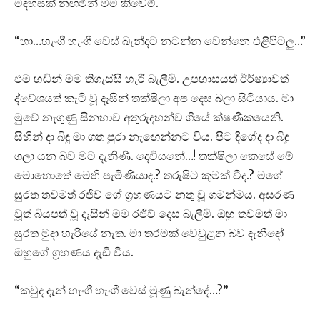
මඳහසක් නඟමින් මම කිවෙමි.
“හා…හැංගී හැංගී වෙස් බැන්දට නටන්න වෙන්නෙ එළිපිටලු…”
එම හඬින් මම තිගැස්සී හැරී බැලීමි. උපහාසයත් ඊර්ෂ්‍යාවත්
ද්වේශයත් කැටි වූ දෑසින් තක්ෂිලා අප දෙස බලා සිටියාය. මා
මුවේ නැගුණු සිනහාව අතුරුදහන්ව ගියේ ක්ෂණිකයෙනි.
සිහින් දා බිඳු මා ගත පුරා නැඟෙන්නට විය. පිට දිගේද දා බිඳු
ගලා යන බව මට දැනිණි. දෙවියනේ…! තක්ෂිලා කෙසේ මේ
මොහොතේ මෙහි පැමිණියාද.? තරුෂිට කුමක් වීද.? මගේ
සුරත තවමත් රජිව් ගේ ග්‍රහණයට නතු වූ ගමන්මය. අසරණ
වූත් බියපත් වූ දෑසින් මම රජිව් දෙස බැලීමි. ඔහු තවමත් මා
සුරත මුදා හැරියේ නැත. මා තරමක් වෙවුළන බව දැනීදෝ
ඔහුගේ ග්‍රහණය දැඩි විය.
“කවුද දැන් හැංගී හැංගී වෙස් මූණු බැන්දේ…?”