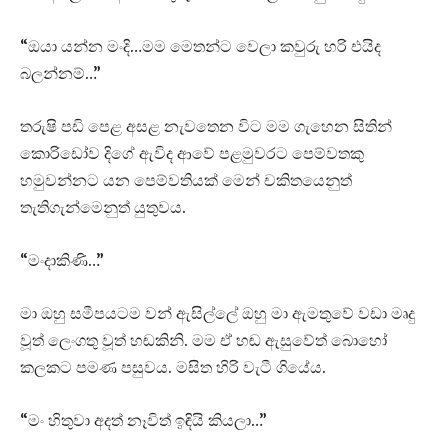
“ඔයා යන්න මංදි…මම මෙතන්ට වෙලා කවුරු හරි එයිද
බලන්නම්…”
තරුෂි පඩි පෙළ අසළ නැවතෙන විට මම ගැහෙන සිතින්
කොරිඩෝව දිගේ ඇවිද ආවේ පළමුවරට පෙම්වතකු
හමුවන්නට යන පෙම්වතියක් මෙන් චකිතයෙනුත්
තැතිගැන්මෙනුත් යුතුවය.
“මංදාකිණි…”
මා ඔහු සමීපයටම වන් ඇසිල්ලේ ඔහු මා ඇමතුවේ වඩා මෘදු
වූත් ලෙංගතු වූත් හඬකිනි. මම ඒ හඬ ඇසුවේත් බොහෝ
කලකට පමණ පසුවය. මසිත හිරි වැටී ගියේය.
“මං හිතුවා අදත් නෑවිත් ඉඳියි කියලා…”