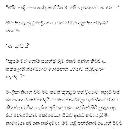
“ඒයි…මංදි…කොහේද බං හිටියේ…අපි හැමතැනම හෙව්වා…”
පිටතින් ඇසුණූ මාලිකාගේ හඬින් මම අලුතින් තිගැස්සී
ගියෙමි.
“ඇ…ඇයි…?”
“කුසුම් මිස් හෝම් සයන්ස් රූම් එකට එන්න කිව්වා…
තක්ෂිලාත් ගියා ඔයාව හොයන්න…එයාව හමුවුණේ
නැත්ද…?”
මාලිකා කියන විට මම තවත් කුහුළට පත් වූයෙමි. කුසුම් මිස්
මා සොයන්නේ මන්ද.? එසේනම් තක්ෂිලා පැමිණියේ ඒ බව
කියන්නට විය හැකිය. අපි කතා බහ කරමින් සිටිනු දැක ඈ
එය නොපවසාම කෝපයෙන් පිටව ආවේ තමා පැමිණි
කාරණයද අමතක කර දමාය. මම යළි පන්තිකාමරයෙන් පිටව