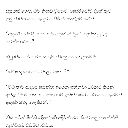
සුසුමක් හෙළූ මම නිහඬ වූයෙමි. කොරිඩෝව දිගේ පුංචි
ළමුන් කීපදෙනෙකු දුව පනිමින් සෙල්ලම් කරති.
“ආදරේ කරත්දී…එන හැම දේකටම මූණ දෙන්න පුරුදු
වෙන්න ඕන…”
ඔහු කියන විට මම යටැසින් ඔහු දෙස බැලුවෙමි.
“මොකද හොරෙන් බලන්නේ…?”
“මම තාම ආදරේ කරන්න ඉගෙන ගන්නවා…ඔයාට තියන
අත්දැකීම් මට නැහැ…ඔයා නම් ඉතින් හතර පස් දෙනෙකුටවත්
ආදරේ කරලා ඇතිනේ…”
නිය පටින් බිත්තිය දිගේ ඉරි අඳිමින් මම කීවේ ඔහුව කේන්ති
ගැන්වීමේ වුවමනාවටය.