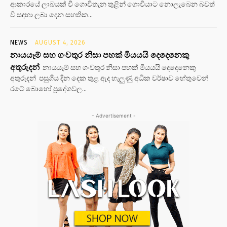
ආකාරයේ ලාබයක් වී ගොවිතැන තුළින් ගොවියාට නොලැබෙන බවත්
වී සඳහා ලබා දෙන සහතික...
NEWS
AUGUST 4, 2026
නායයෑම් සහ ගංවතුර නිසා පහක් මියයයි දෙදෙනෙකු
අතුරුදන්
නායයෑම් සහ ගංවතුර නිසා පහක් මියයයි දෙදෙනෙකු
අතුරුදන් පසුගිය දින දෙක තුළ ඇද හැලුණු අධික වර්ෂාව හේතුවෙන්
රටේ බොහෝ ප්‍රදේශවල...
- Advertisement -