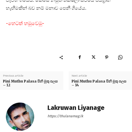
හැඟීමකින් බව නම් මනාව පෙනී ගියේය.
-හෙටත් හමුවෙමු-
Previous article
Next article
Pini Muthu Palasa පිනි මුතු පලස
Pini Muthu Palasa පිනි මුතු පලස
– 12
– 14
Lakruwan Liyanage
https://thulanamag.lk