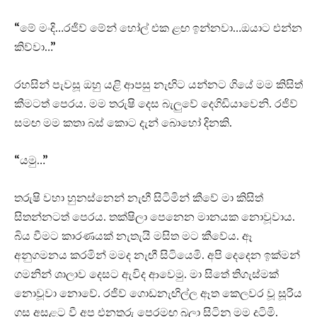
“මේ මංදි…රජිව් මේන් හෝල් එක ළඟ ඉන්නවා…ඔයාට එන්න
කිව්වා…”
රහසින් පැවසූ ඔහු යළි ආපසු නැඟිට යන්නට ගියේ මම කිසිත්
කීමටත් පෙරය. මම තරුෂි දෙස බැලුවේ දෙගිඩියාවෙනි. රජිව්
සමඟ මම කතා බස් කොට දැන් බොහෝ දිනකි.
“යමු…”
තරුෂි වහා හුනස්නෙන් නැඟී සිටිමින් කීවේ මා කිසිත්
සිතන්නටත් පෙරය. තක්ෂිලා පෙනෙන මානයක නොවූවාය.
බිය වීමට කාරණයක් නැතැයි මසිත මට කීවේය. ඈ
අනුගමනය කරමින් මමද නැඟී සිටියෙමි. අපි දෙදෙන ඉක්මන්
ගමනින් ශාලාව දෙසට ඇවිද ආවෙමු. මා සිතේ තිගැස්මක්
නොවූවා නොවේ. රජිව් ගොඩනැඟිල්ල ඈත කෙලවර වූ සූරිය
ගස අසළට වී අප එනතුරු පෙරමඟ බලා සිටිනු මම දුටිමි.