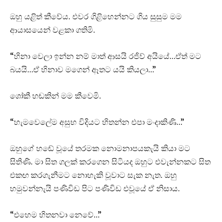
ඔහු යළිත් කීවේය. එවර ගිළිහෙන්නට ගිය සුසුම මම
ආයාසයෙන් වළකා ගතිමි.
“හිනා වෙලා ඉන්න නම් මාත් ආසයි රජිව් අයියේ…ඒත් මට
බයයි…ඒ හිනාව මගෙන් ඈතට යයි කියලා…”
ශෝකී හඬකින් මම කීවෙමි.
“හැමවෙලේම අසුභ විදියට හිතන්න එපා මංදාකිණි…”
ඔහුගේ හඬේ වූයේ තරමක නොමනාපයකැයි කියා මට
සිතිණි. මා සිත ගලක් කරගෙන සිටියද ඔහුට එවැන්නකට සිත
එකඟ කරගැනීමට නොහැකි වූවාට සැක නැත. ඔහු
හමුවන්නැයි පණිවිඩ පිට පණිවිඩ එවූයේ ඒ නිසාය.
“එහෙම හිතනවා නෙවේ…”