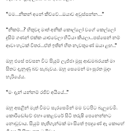
“මම…නිකන් අනේ කිව්වේ…ඔයාව අවුස්සන්න….”
“නිකම්…? හිතුවද මාත් අනික් කොල්ලෝ වගේ කෙල්ලෝ
දුසිම් ගණන් එක්ක යාළුවෙලා හිටියා කියලා…පස්සෙන් නම්
ආවා හැටක් විතර…ඒත් ඉතින් හිත නැවතුණේ ඔයා ළඟ…”
ඔහු එසේ පවසන විට සියුම් ලැජ්ජා මුසු ආඩමබරයක් මා
සිතට දැනුණු බව සැබෑවය. ඔහු සෙමෙන් මා සුරත මුදා
හැරියේය.
“මං දැන් යන්නම් රජිව් අයියේ…”
ඔහු අසළින් මෑත් වීමට සැරසෙමින් මම වටපිට බැලුවෙමි.
කොරිඩෝවේ එහා කෙළවරේ සිටි තරුෂි පෙනෙන්නට
නොවූවාය. සියුම් තැතිගැන්මක් මා සිතේ ඉපදුණේ ඈ කොහේ