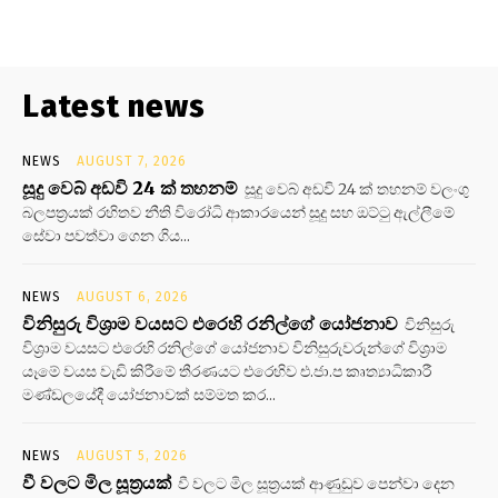
Latest news
NEWS
AUGUST 7, 2026
සූදු වෙබ් අඩවි 24 ක් තහනම්
සූදු වෙබ් අඩවි 24 ක් තහනම් වලංගු
බලපත්‍රයක් රහිතව නීති විරෝධි ආකාරයෙන් සූදු සහ ඔට්ටු ඇල්ලීමේ
සේවා පවත්වා ගෙන ගිය...
NEWS
AUGUST 6, 2026
විනිසුරු විශ්‍රාම වයසට එරෙහි රනිල්ගේ යෝජනාව
විනිසුරු
විශ්‍රාම වයසට එරෙහි රනිල්ගේ යෝජනාව විනිසුරුවරුන්ගේ විශ්‍රාම
යෑමේ වයස වැඩි කිරීමේ තීරණයට එරෙහිව එ.ජා.ප කෘත්‍යාධිකාරී
මණ්ඩලයේදී යෝජනාවක් සම්මත කර...
NEWS
AUGUST 5, 2026
වී වලට මිල සූත්‍රයක්
වී වලට මිල සූත්‍රයක් ආණුඩුව පෙන්වා දෙන