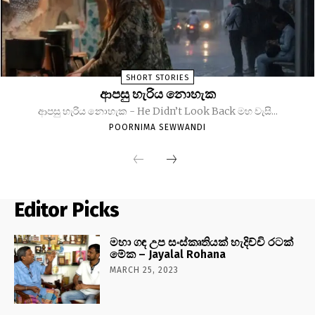
SHORT STORIES
ආපසු හැරිය නොහැක
ආපසු හැරිය නොහැක - He Didn’t Look Back මහ වැසි...
POORNIMA SEWWANDI
Editor Picks
මහා ගඳ උප සංස්කෘතියක් හැදිච්චි රටක්
මේක – Jayalal Rohana
MARCH 25, 2023