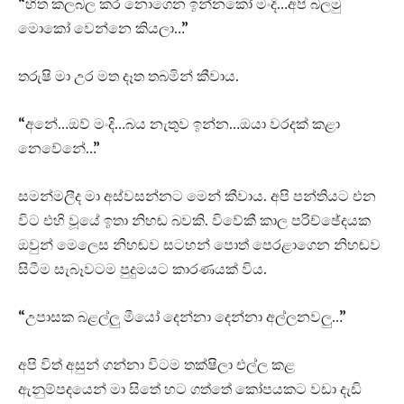
“හිත කලබල කර නොගෙන ඉන්නකෝ මංදි…අපි බලමු
මොකෝ වෙන්නෙ කියලා…”
තරුෂි මා උර මත දෑත තබමින් කීවාය.
“අනේ…ඔව් මංදි…බය නැතුව ඉන්න…ඔයා වරදක් කළා
නෙවේනේ…”
සමන්මලීද මා අස්වසන්නට මෙන් කීවාය. අපි පන්තියට එන
විට එහි වූයේ ඉතා නිහඬ බවකි. විවේකී කාල පරිච්ඡේදයක
ඔවුන් මෙලෙස නිහඬව සටහන් පොත් පෙරළාගෙන නිහඬව
සිටීම සැබෑවටම පුදුමයට කාරණයක් විය.
“උපාසක බළල්ලු මීයෝ දෙන්නා දෙන්නා අල්ලනවලු…”
අපි විත් අසුන් ගන්නා විටම තක්ෂිලා එල්ල කළ
ඇනුම්පදයෙන් මා සිතේ හට ගත්තේ කෝපයකට වඩා දැඩි