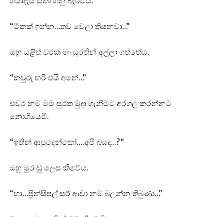
ගියාදැයි සිතා ගනු බැරිවය.
“ටිකක් ඉන්න…තව වෙලා තියනවා…”
ඔහු යළිත් වරක් මා සුරතින් අල්ලා ගත්තේය.
“කවුරු හරි එයි අනේ…”
එවර නම් මම සුරත මුදා ගැනීමට අරගල කරන්නට
නොගියෙමි.
“ඉතින් ආපුදෙන්කෝ….අපි බයද…?”
ඔහු මුරංඩු ලෙස කීවේය.
“හා…ප්‍රින්සිපල් සර් ආවා නම් බලන්න තිබුණා…”