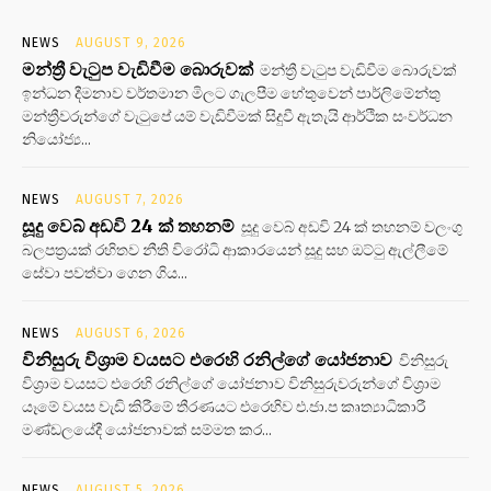
NEWS
AUGUST 9, 2026
මන්ත්‍රී වැටුප වැඩිවීම බොරුවක්
මන්ත්‍රී වැටුප වැඩිවීම බොරුවක්
ඉන්ධන දීමනාව වර්තමාන මිලට ගැලපීම හේතුවෙන් පාර්ලිමේන්තු
මන්ත්‍රීවරුන්ගේ වැටුපේ යම් වැඩිවීමක් සිදුවී ඇතැයි ආර්ථික සංවර්ධන
නියෝජ්‍ය...
NEWS
AUGUST 7, 2026
සූදු වෙබ් අඩවි 24 ක් තහනම්
සූදු වෙබ් අඩවි 24 ක් තහනම් වලංගු
බලපත්‍රයක් රහිතව නීති විරෝධි ආකාරයෙන් සූදු සහ ඔට්ටු ඇල්ලීමේ
සේවා පවත්වා ගෙන ගිය...
NEWS
AUGUST 6, 2026
විනිසුරු විශ්‍රාම වයසට එරෙහි රනිල්ගේ යෝජනාව
විනිසුරු
විශ්‍රාම වයසට එරෙහි රනිල්ගේ යෝජනාව විනිසුරුවරුන්ගේ විශ්‍රාම
යෑමේ වයස වැඩි කිරීමේ තීරණයට එරෙහිව එ.ජා.ප කෘත්‍යාධිකාරී
මණ්ඩලයේදී යෝජනාවක් සම්මත කර...
NEWS
AUGUST 5, 2026