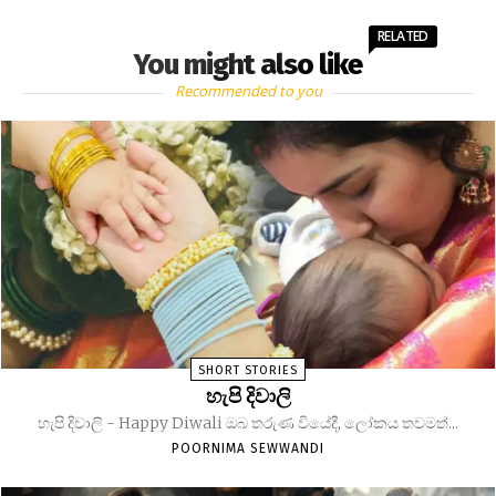
RELATED
You might also like
Recommended to you
SHORT STORIES
හැපි දිවාලි
හැපි දිවාලි - Happy Diwali ඔබ තරුණ වියේදී, ලෝකය තවමත්...
POORNIMA SEWWANDI