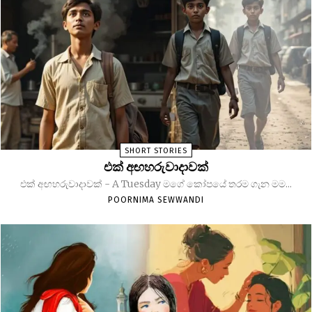
SHORT STORIES
එක් අඟහරුවාදාවක්
එක් අඟහරුවාදාවක් - A Tuesday මගේ කෝපයේ තරම ගැන මම...
POORNIMA SEWWANDI