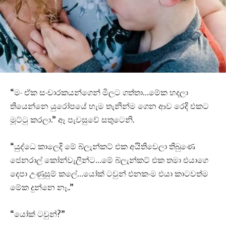
“මං ඒක සංචාරකයන්ගෙන් මිලට ගත්තා…මේක හදලා
තියෙන්නෙ යුරෝපයේ හැම තැනින්ම ගෙන ආව රෙදි එකට
මූට්ටු කරලා.” ඈ පැවසුවේ සතුටෙනි.
“යුද්ධෙ කාලෙදි මේ බ්ලැන්කට් එක අයිතිවෙලා තිබුණෙ
ජෙනරාල් කෝන්වැලින්ට…මේ බ්ලැන්කට් එක තමා එයාගෙ
දෙපා උණුසුම් කලේ…යෝක් ටවුන් එනකංම එයා කාටවත්ම
මේක දුන්නෙ නෑ..”
“යෝක් ටවුන්?”