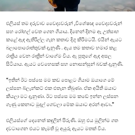
එලියස් තම දරුවාව වෛද්‍යවරුන් ,විශේෂඥ වෛද්‍යවරුන්
සහ රෝහල් වෙත ගෙන ගියාය. දිනෙන් දිනම ඈ උත්සාහ
කළේ ඇඳ ඇතිරිල්ල ගැන කතාව දිගු කිරීමටයි. එයින් ඇයට
බලාපොරොත්තුවක් දැනුණි . ඇය තම කතාව හමාර කළ
රාත්‍රිය වෙන රාත්‍රීන් වාගේම විය. ඈ පුතුගේ ඇඳ අසල
සිටියාය. ඇයට වෙහෙසක් සහ නොසන්සුන් බවක් දැනුණි.
“ඉතින් ඊට පස්සෙ මම කඩ පොළට ගියාම ඔයාගෙ මේ
ලස්සන බ්ලැන්කට් එක එතැන තිබුණා. ඒක අයිති ඔයාට
කියලා මට දැනුණා. ඊට පස්සෙ මම කඩේ ඉන්න ලස්සන
ගෑණු කෙනාට මුදල් ගෙවලා මේක ඔයාට අරන් ආවා..”
එලියස්ගේ දෙනෙත් කඳුලින් පිරුණි. ඔහු එය මුලින්ම ගත
දවටාගෙන එයට කැමති වූ අයුරු ඇයට මතක් විය.