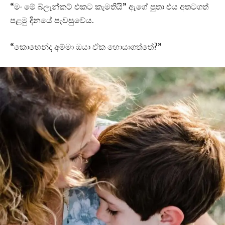
“මං මේ බ්ලැන්කට් එකට කැමතියි” ඇගේ පුතා එය අතටගත්
පළමු දිනයේ පැවසුවේය.
“කොහෙන්ද අම්මා ඔයා ඒක හොයාගත්තේ?”