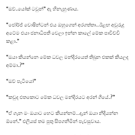
“ඔව්..යෝක් ටවුන්” ඈ හිනැහුණාය.
“ජෝර්ජ් වොෂින්ටන් එය ඔහුගෙන් අරගත්තා…ඊළඟ අවුරුදු
අටේම එයා ජනාධිපති වෙලා ඉන්න කාලේ මේක පාවිච්චි
කළා..”
“ඔයා කියන්නෙ මේක ධවල මන්දිරයෙත් තිබුන එකක් කියලද
අම්මා..?”
“ඔව් පැටියෝ”
“කවුද එතකොට මේක ධවල මන්දිරයට අරන් ගියේ..?”
“ඒ ගැන මං ඔයාට හෙට කියන්නම්…දැන් ඔයා නිදියන්න
ඕනේ..” එලියස් තම පුතු සිපගනිමින් පැවසුවාය.