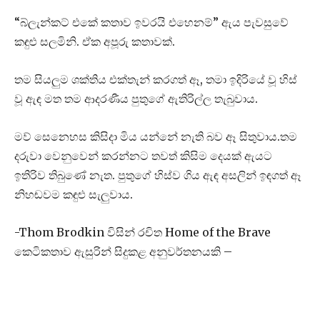
“බ්ලැන්කට් එකේ කතාව ඉවරයි එහෙනම්” ඇය පැවසුවේ
කඳුළු සලමිනි. ඒක අපූරු කතාවක්.
තම සියලුම ශක්තිය එක්තැන් කරගත් ඈ, තමා ඉදිරියේ වූ හිස්
වූ ඇඳ මත තම ආදරණීය පුතුගේ ඇතිරිල්ල තැබුවාය.
මව් සෙනෙහස කිසිදා මිය යන්නේ නැති බව ඈ සිතුවාය.තම
දරුවා වෙනුවෙන් කරන්නට තවත් කිසිම දෙයක් ඇයට
ඉතිරිව තිබුණේ නැත. පුතුගේ හිස්ව ගිය ඇඳ අසලින් ඉඳගත් ඈ
නිහඬවම කඳුළු සැලුවාය.
-Thom Brodkin විසින් රචිත Home of the Brave
කෙටිකතාව ඇසුරින් සිදුකළ අනුවර්තනයකි –