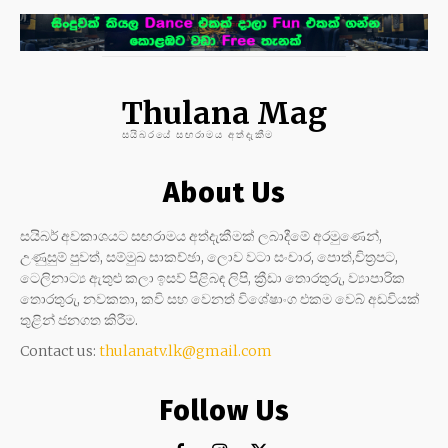
Thulana Mag
සයිබරයේ සඟරාමය අත්දැකීම
About Us
සයිබර් අවකාශයට සඟරාමය අත්දැකීමක් ලබාදීමේ අරමුණෙන්,
උණුසුම් පුවත්, සම්මුඛ සාකච්ඡා, ලොව වටා සංචාර, පොත්,චිත්‍රපට,
ටෙලිනාට්‍ය ඇතුළු කලා ඉසව් පිළිබඳ ලිපි, ක්‍රීඩා තොරතුරු, ව්‍යාපාරික
තොරතුරු, නවකතා, කවි සහ වෙනත් විශේෂාංග එකම වෙබ් අඩවියක්
තුළින් ජනගත කිරීම.
Contact us:
thulanatv.lk@gmail.com
Follow Us