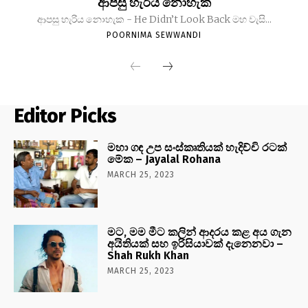
ආපසු හැරිය නොහැක
ආපසු හැරිය නොහැක - He Didn’t Look Back මහ වැසි...
POORNIMA SEWWANDI
Editor Picks
මහා ගඳ උප සංස්කෘතියක් හැදිච්චි රටක්
මේක – Jayalal Rohana
MARCH 25, 2023
මට, මම මීට කලින් ආදරය කළ අය ගැන
අයිතියක් සහ ඉරිසියාවක් දැනෙනවා –
Shah Rukh Khan
MARCH 25, 2023