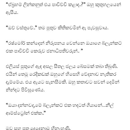
“ඒබ්‍රහම් ලින්කනුත් එය පාවිච්චි කළාද..?” ඔහු කුතුහලයෙන්
ඇසීය.
“ඔව් වස්තුවේ..” තම පුතුව කිතිකවමින් ඈ පැවසුවාය.
“රෂ්මෝර් කන්දෙන් නිරූපනය වෙන්නෙ ඔයාගෙ බ්ලැන්කට්
එක පාවිච්චි කෙරුව ජනාධිපතිවරුන්.. ”
එලියස් පුතුගේ ඇඳ අසල සීතල ජලය බේසමක් තබා තිබුණි.
එයින් තෙමූ රෙදිකඩක් ඔහුගේ හිසෙහි වේදනාව නැතිකර
දැම්මේය. එය ඇයට සැනසීමකි. ඔහු කතාවට සවන් දෙමින්
නින්දට පිවිසුණේය.
“ඔයා දන්නවද,මේ බ්ලැන්කට් එක හඳටත් ගියානේ…නීල්
ආම්ස්ට්‍රෝන් එක්ක..”
මව සහ පුතු දෙදෙනාම හිනැහුණි.