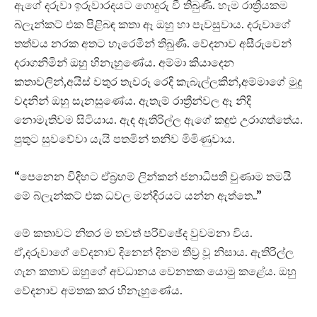
ඇගේ දරුවා ඉරුවාරදයට ගොදුරු වී තිබුණි. හැම රාත්‍රියකම
බ්ලැන්කට් එක පිළිබඳ කතා ඈ ඔහු හා පැවසුවාය. දරුවාගේ
තත්වය නරක අතට හැරෙමින් තිබුණි. වේදනාව අසීරුවෙන්
දරාගනිමින් ඔහු හිනැහුණේය. අම්මා කියාදෙන
කතාවලින්,අයිස් වතුර තැවරූ රෙදි කැබැල්ලකින්,අම්මාගේ මුදු
වදනින් ඔහු සැනසුණේය. ඇතැම් රාත්‍රීන්වල ඈ නිදි
නොමැතිවම සිටියාය. ඇඳ ඇතිරිල්ල ඇගේ කඳුළු උරාගත්තේය.
පුතුට සුවවේවා යැයි පතමින් තනිව මිමිණුවාය.
“පෙනෙන විදිහට ඒබ්‍රහම් ලින්කන් ජනාධිපති වුණාම තමයි
මේ බ්ලැන්කට් එක ධවල මන්දිරයට යන්න ඇත්තෙ..”
මේ කතාවට නිතර ම තවත් පරිච්ඡේද වුවමනා විය.
ඒ,දරුවාගේ වේදනාව දිනෙන් දිනම තීව්‍ර වූ නිසාය. ඇතිරිල්ල
ගැන කතාව ඔහුගේ අවධානය වෙනතක යොමු කළේය. ඔහු
වේදනාව අමතක කර හිනැහුණේය.