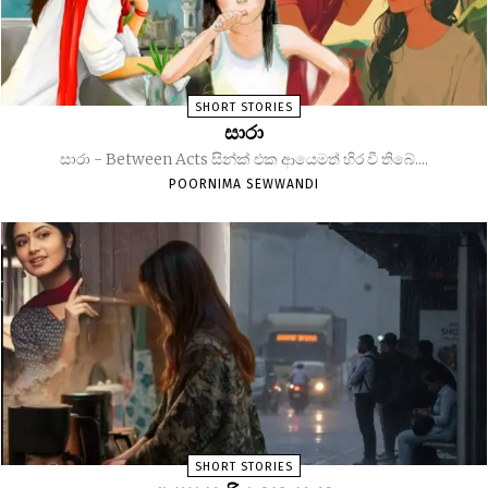
SHORT STORIES
සාරා
සාරා - Between Acts සින්ක් එක ආයෙමත් හිර වී තිබේ....
POORNIMA SEWWANDI
SHORT STORIES