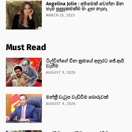
Angelina Jolie : අම්මෙක් වෙන්න ඕන
හැම සුදුසුකමක්ම මං ළඟ නැහැ
MARCH 25, 2023
Must Read
ටිල්වින්ගේ චීන ක්‍රමයේ අනුරට ජේ.ආර්
වැහීම
AUGUST 9, 2026
මන්ත්‍රී වැටුප වැඩිවීම බොරුවක්
AUGUST 9, 2026