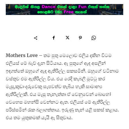
Mothers Love – තම පුතු මෙලොව එලිය දකින විටම
එලියස් මේ බැව් දැන සිටියාය. ඈ පුතුගේ ඇඳ අසලින්
ඉඳගත්තේ ඔහුගේ ඇඳ ඇතිරිල්ල සකසමිනි. ඔහුගේ වටිනාම
වස්තුව එම ඇතිරිල්ල විය. එය රෙදි කැබලි මූට්ටු කර
මැසූ,කුඩා දරුවෙකු සැපවත්ව තැබිය හැකි සාමාන්‍ය
ඇතිරිල්ලකි. එය මැසූ තැනැත්තා ඒ වෙනුවෙන් බොහෝ
වෙහෙස මහන්සි වෙන්නට ඇත. එලියස් මේ ඇතිරිල්ල
පරිස්සමින් රැක බලාගත්තාය. ඉරුණු තැන් යළි සකස් කළාය.
එය තම යුතුකමක් යැයි ඈ සිතුවාය.