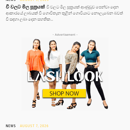
වී වලට මිල සූත්‍රයක්
වී වලට මිල සූත්‍රයක් ආණුඩුව පෙන්වා දෙන
ආකාරයේ ලාබයක් වී ගොවිතැන තුළින් ගොවියාට නොලැබෙන බවත්
වී සඳහා ලබා දෙන සහතික...
- Advertisement -
NEWS
AUGUST 7, 2026