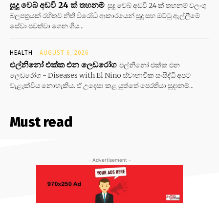
සූදු වෙබ් අඩවි 24 ක් තහනම්
සූදු වෙබ් අඩවි 24 ක් තහනම් වලංගු
බලපත්‍රයක් රහිතව නීති විරෝධි ආකාරයෙන් සූදු සහ ඔට්ටු ඇල්ලීමේ
සේවා පවත්වා ගෙන ගිය...
HEALTH
AUGUST 6, 2026
එල්නිනෝ එක්ක එන ලෙඩරෝග
එල්නිනෝ එක්ක එන
ලෙඩරෝග - Diseases with El Nino ස්වාභාවික සංසිද්ධි අපට
වැළැක්විය නොහැකිය. ඒ උදෙසා කළ යුත්තේ පෙරතියා සූදානම්...
Must read
- Advertisement -