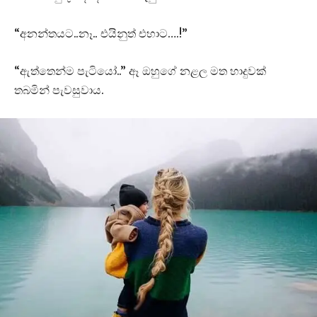
“අනන්තයට..නෑ.. එයිනුත් එහාට….!”
“ඇත්තෙන්ම පැටියෝ..” ඈ ඔහුගේ නළල මත හාදුවක්
තබමින් පැවසුවාය.