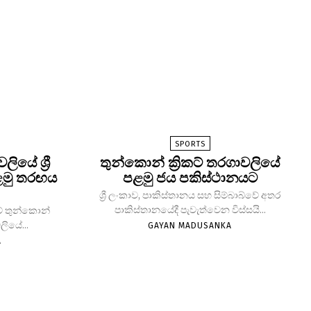
SPORTS
යේ ශ්‍රී
තුන්කොන් ක්‍රිකට් තරගාවලියේ
ළමු තරඟය
පළමු ජය පකිස්ථානයට
ශ්‍රී ලංකාව, පාකිස්තානය සහ සිම්බාබ්වේ අතර
පාකිස්තානයේදී පැවැත්වෙන විස්සයි...
්වේ තුන්කොන්
වලියේ...
GAYAN MADUSANKA
A