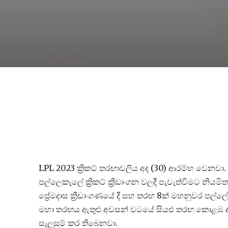
LPL 2023 ක්‍රිකට් තරඟාවලිය අද (30) ආරම්භ වෙනවා
පල්ලෙකැලේ ක්‍රිකට් ක්‍රීඩාංගන වලදී පැවැත්වීමට න
ප්‍රේමදාස ක්‍රීඩාංගණයේ දී සහ තරඟ 8ක් මහනුවර පල්ල
මහා තරඟය ඇතුළු අවසන් වටයේ සියළු තරඟ කොළඹ ආර්. ප්‍
සැලසුම් කර තිබෙනවා.