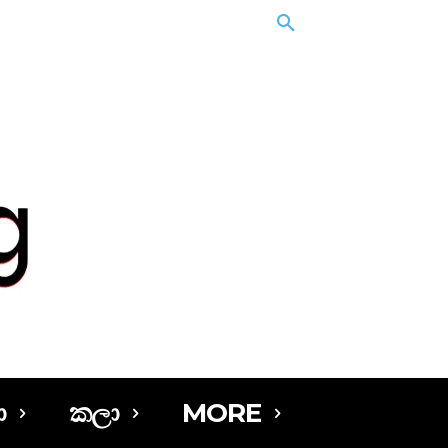
ා
කලා
MORE