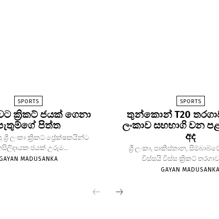
SPORTS
SPORTS
කාවට ක්‍රිකට් ජයක් ගෙනා
තුන්කොන් T20 තරගාවලි
පැතුම්ගේ පිත්ත
ලංකාව සහභාගි වන ප
අද
‍රී ලංකා ක්‍රිකට් ප්‍රේක්ෂකයින්ට
සිලිදායක ජයක් උරුම...
ශ්‍රී ලංකා, පාකිස්තාන, සිම්බාබ
විස්සයි විස්ස ක්‍රිකට් තරගා
GAYAN MADUSANKA
GAYAN MADUSANK