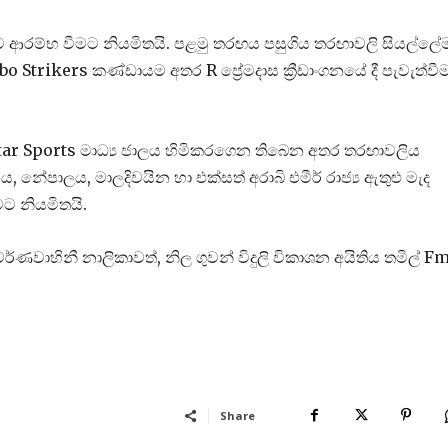
ආරම්භ වීමට නියමිතයි. පළමු තරඟය පසුගිය තරඟාවලි සියල්ලේ
Strikers කණ්ඩායම අතර R ප්‍රේමදාස ක්‍රීඩාංගනයේ දී පැවැත්වී
tar Sports මාධ්‍ය ජාලය හිමිකරගෙන තිබෙන අතර තරඟාවලිය
නය, නේපාලය, මාලදිවයින හා එක්සත් අරාබි එමීර් රාජ්‍ය ඇතුළු මැද
මට නියමිතයි.
්ණවාහිනී නාලිකාවත්, නිල ගුවන් විදුලි විකාශන අයිතිය තමිල් F
Share