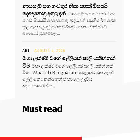
නායයෑම් සහ ගංවතුර නිසා පහක් මියයයි
දෙදෙනෙකු අතුරුදන්
නායයෑම් සහ ගංවතුර නිසා
පහක් මියයයි දෙදෙනෙකු අතුරුදන් පසුගිය දින දෙක
තුළ ඇද හැලුණු අධික වර්ෂාව හේතුවෙන් රටේ
බොහෝ ප්‍රදේශවල...
ART
AUGUST 4, 2026
මහා ලක්ෂ්මි වගේ ලේලියක් කාලි යකින්නක්
වීම
මහා ලක්ෂ්මි වගේ ලේලියක් කාලි යකින්නක්
වීම - Maa Inti Bangaaram පවුලකට එන අලුත්
ලේලි කෙනෙක්ගෙන් ඒ පවුලෙ උදවිය
බලාපොරොත්තු...
Must read