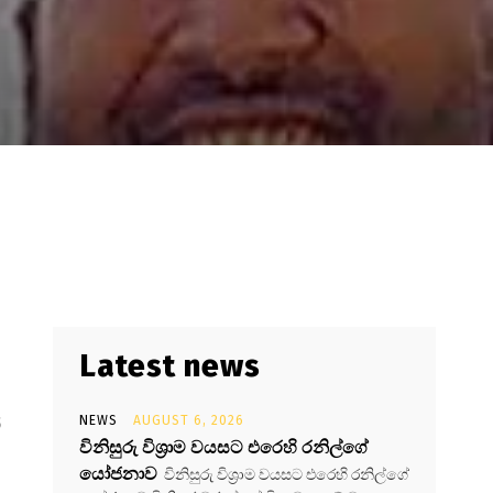
Latest news
්
NEWS
AUGUST 6, 2026
විනිසුරු විශ්‍රාම වයසට එරෙහි රනිල්ගේ
යෝජනාව
විනිසුරු විශ්‍රාම වයසට එරෙහි රනිල්ගේ