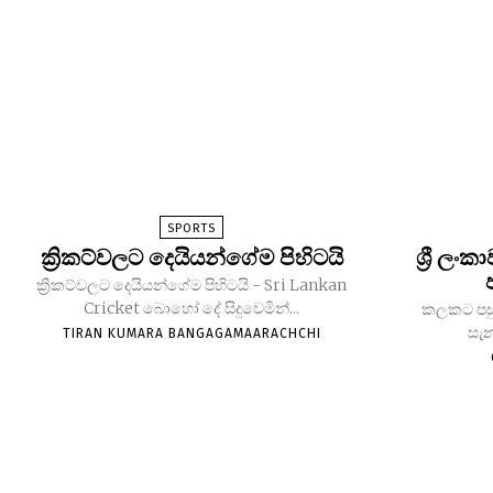
SPORTS
ක්‍රිකට්වලට දෙයියන්ගේම පිහිටයි
ශ්‍රී ලං
ක්‍රිකට්වලට දෙයියන්ගේම පිහිටයි - Sri Lankan
Cricket බොහෝ දේ සිදුවෙමින්...
කලකට පසු ශ්
සැන
TIRAN KUMARA BANGAGAMAARACHCHI