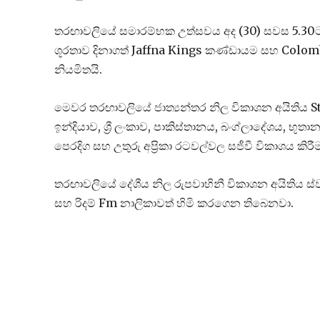
තරඟාවලියේ සමාරම්භක උත්සවය අද (30) සවස 5.30ට 
ශූරතාව දිනාගත් Jaffna Kings කණ්ඩායම සහ Colombo 
නියමිතයි.
මෙවර තරඟාවලියේ ජාත්‍යන්තර නිල විකාශන අයිතිය S
ඉන්දියාව, ශ්‍රී ලංකාව, පාකිස්තානය, බංග්ලාදේශය, භූතා
පෙරදිග සහ උතුරු අප්‍රිකා රටවල්වල සජීවී විකාශය කිරී
තරඟාවලියේ දේශීය නිල රුපවාහිනී විකාශන අයිතිය ස්වර
සහ රිදම් Fm නාලිකාවත් හිමි කරගෙන තිබෙනවා.