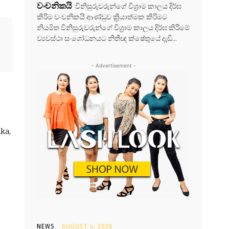
වංචනිකයි
විනිසුරුවරුන්ගේ විශ්‍රාම කාලය දිර්ඝ
කිරිම වංචනිකයි ආණ්ඩුව ක්‍රියාත්මක කිරිමට
නියමිත විනිසුරුවරුන්ගේ විශ්‍රාම කාලය දිර්ඝ කිරිමේ
ව්‍යවස්ථා සංශෝධනයට නිතීඥ ක්ෂේතුයේ දැඩි...
- Advertisement -
ka,
NEWS
AUGUST 4, 2026