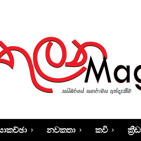
සාකච්ඡා
නවකතා
කවි
ක්‍රීඩ