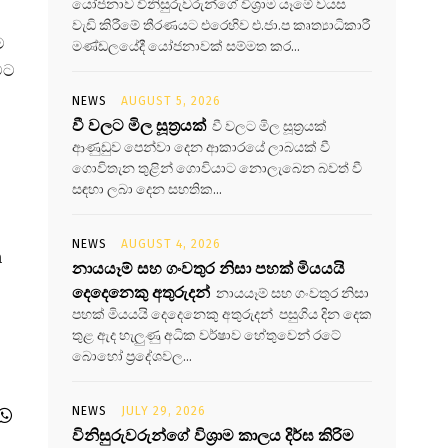
යෝජනාව විනිසුරුවරුන්ගේ විශ්‍රාම යෑමේ වයස
වැඩි කිරීමේ තීරණයට එරෙහිව එ.ජා.ප කෘත්‍යාධිකාරී
ම
මණ්ඩලයේදී යෝජනාවක් සම්මත කර...
මට
NEWS
AUGUST 5, 2026
වී වලට මිල සූත්‍රයක්
වී වලට මිල සූත්‍රයක්
ආණුඩුව පෙන්වා දෙන ආකාරයේ ලාබයක් වී
ගොවිතැන තුළින් ගොවියාට නොලැබෙන බවත් වී
සඳහා ලබා දෙන සහතික...
NEWS
AUGUST 4, 2026
m
නායයෑම් සහ ගංවතුර නිසා පහක් මියයයි
දෙදෙනෙකු අතුරුදන්
නායයෑම් සහ ගංවතුර නිසා
පහක් මියයයි දෙදෙනෙකු අතුරුදන් පසුගිය දින දෙක
තුළ ඇද හැලුණු අධික වර්ෂාව හේතුවෙන් රටේ
බොහෝ ප්‍රදේශවල...
NEWS
JULY 29, 2026
විනිසුරුවරුන්ගේ විශ්‍රාම කාලය දිර්ඝ කිරිම