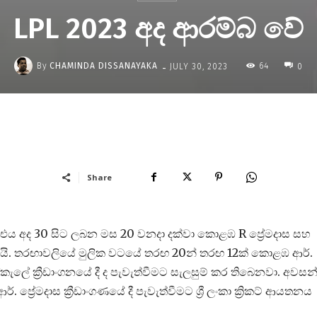
LPL 2023 අද ආරම්බ වේ
-
By
CHAMINDA DISSANAYAKA
64
JULY 30, 2023
0
Share
. එය අද 30 සිට ලබන මස 20 වනදා දක්වා කොළඹ R ප්‍රේමදාස සහ
ියමිතයි. තරඟාවලියේ මුලික වටයේ තරඟ 20න් තරඟ 12ක් කොළඹ ආර්.
ේකැලේ ක්‍රීඩාංගනයේ දී ද පැවැත්වීමට සැලසුම් කර තිබෙනවා. අවසන
රේමදාස ක්‍රීඩාංගණයේ දී පැවැත්වීමට ශ්‍රී ලංකා ක්‍රිකට් ආයතනය