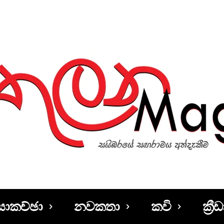
සාකච්ඡා
නවකතා
කවි
ක්‍රීඩ