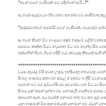
“අනේ මගේ මැණිකේ මට වඳින්නේ ඇයි…?”
ඈ එසේ ඇසුවද මා හිස මතට අත තබා මට ආශිර්වාද කළ
“තුණුරුවන්ගේ සරණයි මගේ මැණිකේ…හැමදේම සාර
ඈ එසේ කියන විට මා දෑසට කඳුළු ඉණුවේ යළිත් වතාවක් 
සමඟය. තාත්තා රියට නැඟෙන විට මම නැන්දා සිප ගෙන 
ඉක්මනින් පිටව ගියේ හදිසි වැඩ කටයුතු කීපයක් ඇති නි
******************************************
වයස අවුරුදු විසි අටක උතුරු ඉන්දියානු නළුවෙකු මෙ
සිංහල භාෂාවද කතා බහ කළේ ඒ අතරට ඉංග්‍රීසි වචනය
බහෙන් මට එම සුවිශේෂි බව අවබෝධ වන විට මා සිතේ
සිංහලයන් තමන් දන්නා බව හෝ කැපී පෙනීමේ ආශාව නිස
කරගෙන ඇත. එය එසේත් නොවේ නම් එය තම පුහු මාන්
යනු භාෂාවක් මිස ආභරණයක් නොවන බව ඔවුන් නොදැන 