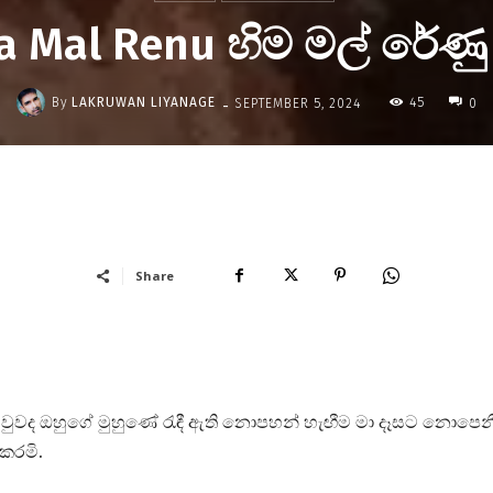
 Mal Renu හිම මල් රේණු
-
By
LAKRUWAN LIYANAGE
45
SEPTEMBER 5, 2024
0
Share
ියා වුවද ඔහුගේ මුහුණේ රැඳී ඇති නොපහන් හැඟීම මා දෑසට නොපෙන
ොකරමි.