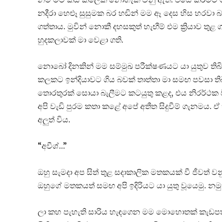
නදීරා හෙළූ සුසුමක බර හඬින් මම ඈ දෙස හිස හරවා 
ගත්තාය. මුවින් නොකී දහසකුත් හැඟීම් එම ක්‍රියාව තු
හුදකලාවක් මා වෙළා ගති.
නොබෝ දිනකින් මම සම්මුඛ පරීක්ෂණයට යා යුතුව තිබ
කලකට ඉන්දියාවට ගිය බවක් තාත්තා මා සමඟ පවසා තිබීම
තොරතුරක් සොයා බැලීමට කටයුතු කළද, එය නිරර්ථක ව
අපි වැඩි පුරම කතා කළේ අපේ අතීත සිදුවීම් ගැනමය. 
අලුත් විය.
“අවීශ්…”
ඔහු සැමදා අප සිත් තුළ සදාකාලික මතකයක් වී ජීවත් ව
ඔහුගේ මතකයත් සමඟ අපි ඉදිරියට යා යුතු වූයෙමු. න
ලා කහ පැහැති සාරිය හැඳගෙන මම මොහොතක් කැඩපත ඉද