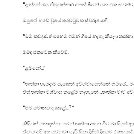
“දැන්වත් ඔය හිතුවක්කාර ගමන් බිමන් යන එක නවත්
ඔහුගේ හඬේ වූයේ තරවටුවක ස්වරූපයකි.
“මම කවදාවත් එහෙම ගමන් ගියේ නැහැ කියලා තාත්ත
මමද එකටෙක කීවෙමි.
“ළමයෝ…”
“තාත්තා හැමදාම සැකෙන් අවිශ්වාසෙන්නේ හිටියේ…මං
ඒත් තාත්තා විශ්වාස කළේම නැහැනේ…තාත්තා මාව අව
“මම මොනවාද කළේ…?”
කිසිවක් නොදන්නා මෙන් තාත්තා අසන විට මා සිතේ 
ඒවාට අපි අසු වෙනවා යැයි සිතා දිගින් දිගටම රංගන