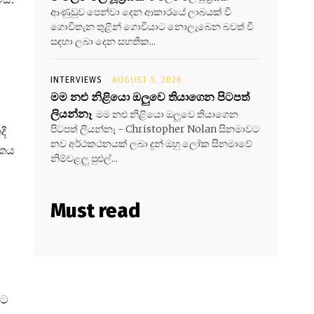
ආණුඩුව පෙන්වා දෙන ආකාරයේ ලාබයක් වී
ගොවිතැන තුළින් ගොවියාට නොලැබෙන බවත් වී
සඳහා ලබා දෙන සහතික...
INTERVIEWS
AUGUST 5, 2026
මම නළු නිළියො ඔලුවෙ තියාගෙන පිටපත්
ලියන්නෑ
මම නළු නිළියො ඔලුවෙ තියාගෙන
පිටපත් ලියන්නෑ - Christopher Nolan සිනමාවට
දී
නව අර්ථකථනයක් ලබා දුන් ඔහු ලෝක සිනමාවේ
ෝකය
නිම්වළලු පුළුල්...
Must read
මට