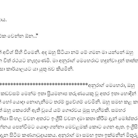
ාය.
්ථක වෙන්න ඕන…”
අවීශ් සිහි වීමෙනි. අද ඔහු සිටියා නම් මේ ගමන මා යන්නේ ඔහු
විත් රථයට නැඟුණෙමි. මා අනුරාග් මෙහෙරාට හඳුන්වා දුන් තාත්ත
සා කාර්යාලයට යා යුතු බව කියමිනි.
*******************************අනුරාග් මෙහෙරා, ඔහු
න් කඩවසම් මෙන්ම ඉතා ප්‍රියමනාප තරුණයෙකු වූ අතර ඉතා හොඳින්
ක් හෝ යොදා නොගැනීමට තරම් ප්‍රවේශම් වෙමිනි. ඔහු සමඟ කළ ක
 ඔහු කෙරෙහි ඇති වූයේ යම් ගෞරවය මුසු හැඟීමකි. සමහර
ා සිංහල වචන අතරට ඉංග්‍රීසි වචන දමා කතා කිරීම දැන් මෝස්තර
නය පෙන්වීමට යොදා ගන්නා මෙවළමක් කොට ගෙන ඇත. ඉංග්‍රීසි
සිටීම කණගාටුදායකය. අනුරාග් මා සමඟ ඉතා ඉක්මනින් මිතුරු