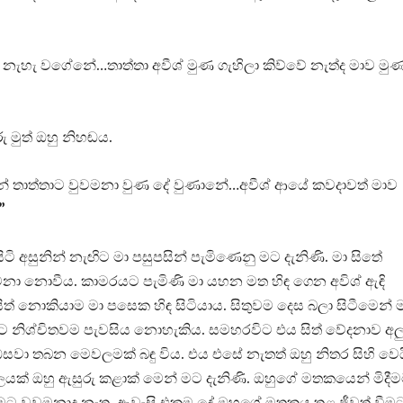
නැහැ වගේනේ…තාත්තා අවීශ් මුණ ගැහිලා කිව්වේ නැත්ද මාව මු
රු මුත් ඔහු නිහඬය.
් තාත්තාට වුවමනා වුණ දේ වුණානේ…අවීශ් ආයේ කවදාවත් මාව
”
ටි අසුනින් නැඟිට මා පසුපසින් පැමිණෙනු මට දැනිණි. මා සිතේ
ා නොවීය. කාමරයට පැමිණි මා යහන මත හිඳ ගෙන අවිශ් ඇඳි
ිසිත් නොකියාම මා පසෙක හිඳ සිටියාය. සිතුවම දෙස බලා සිටීමෙන් 
මට නිශ්චිතවම පැවසිය නොහැකිය. සමහරවිට එය සිත් වේදනාව අලු
වා තබන මෙවලමක් බඳු විය. එය එසේ නැතත් ඔහු නිතර සිහි වෙය
යක් ඔහු ඇසුරු කළාක් මෙන් මට දැනිණි. ඔහුගේ මතකයෙන් මිදී
මට වුවමනාද නැත. ඇවැසි එකම දේ ඔහුගේ මතකය තුළ ජීවත් වීම