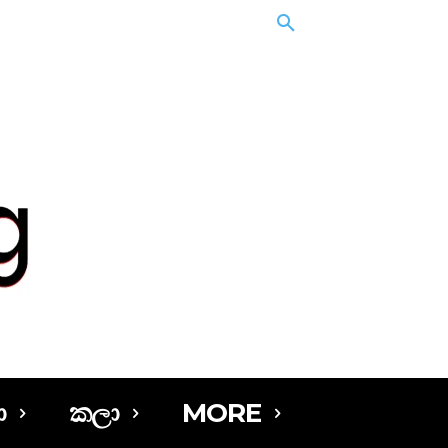
ා
කලා
MORE