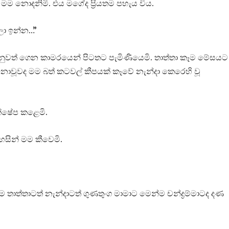
යා මම නොදනිමි. එය මගේද ප්‍රියතම පහැය විය.
ලා ඉන්න…”
ගොනුවත් ගෙන කාමරයෙන් පිටතට පැමිණියෙමි. තාත්තා කෑම මේසයට 
ළ නොවූවද මම බත් කටවල් කීපයක් කෑවේ නැන්දා කෙරෙහි වූ
්ෂේප කළෙමි.
ින් මම කීවෙමි.
තාත්තාටත් නැන්දාටත් ගුණතුංග මාමාට මෙන්ම චන්ද්‍රම්මාටද දණ