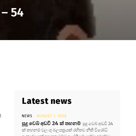
 – 54
Latest news
ී
NEWS
AUGUST 7, 2026
සූදු වෙබ් අඩවි 24 ක් තහනම්
සූදු වෙබ් අඩවි 24
ක් තහනම් වලංගු බලපත්‍රයක් රහිතව නීති විරෝධි