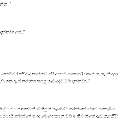
වන්න…”
ා දන්නවානේ…”
 කොච්චර කිව්වද තාත්තාට අපි අතරේ අෆෙයාර් එකක් නැහැ කියල
ීශ්ගෙන් ඈත් කරන්න කරපු හැමදේම මම දන්නවා…”
ඇති වූයේ නොසතුටකි. මිනිසුන් හැමෝම කරන්නේ බොරු රඟපෑම්ය.
යේ යෙදෙයි.තමන්ගේ අයද මෙසේ කරන විට ඇති වන්නේ දැඩි කළකිරී