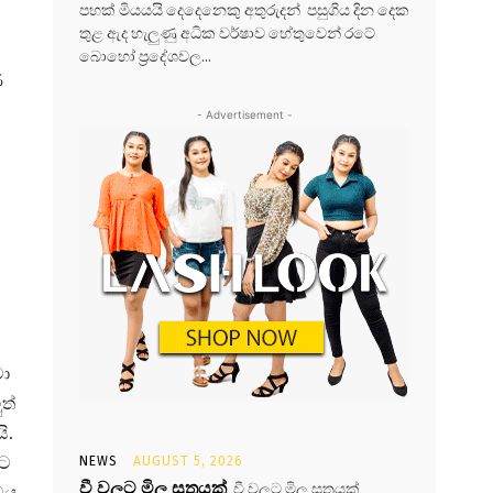
පහක් මියයයි දෙදෙනෙකු අතුරුදන් පසුගිය දින දෙක
තුළ ඇද හැලුණු අධික වර්ෂාව හේතුවෙන් රටේ
බොහෝ ප්‍රදේශවල...
ණ
- Advertisement -
මා
ත්
ි.
මට
NEWS
AUGUST 5, 2026
වී වලට මිල සූත්‍රයක්
වී වලට මිල සූත්‍රයක්
ටය.