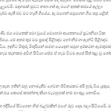
බැලුවෙමි. මඳහසක් මුවට නඟා ගත් ඈ මගේ අතක් තරයේ අල්ලා
ළ ගැබ්ව ඇති බව මට හැඟී ගියේය. ඈ මගෙන් සමුගෙන ගිය පසු යළිත්
ිණි. එය මෙතෙක් පමා වූයේ මෙහෙරා ආයතනයේ ප්‍රධානියා ටික
ය. මේ අතර තුර මම ප්‍රසාද් පිළිබඳව හෝ නිරංගා ඇන්ටි පිළිබඳව
ිය. ඉඳහිට මිතුරු මිතුරියන් සමඟ යෙදෙන සමූහ දුරකථන ඇමතුමක
ඒ හැම තැනකම අවීශ් සිටියා සේම ඒ හැම විටම අපේ සිත් තුළ වූ ශ
නු ඇත. ඉතින් ඔහු නොමැතිව ගෙවන ජීවිතයකට අපි හුරු විය යුතුය.
මුත් එය කෙසේ කරන්නද කියා වැටහුමක් නම් මා තුළ නොවීය.
ිරියේ සිටගෙන හිස් බැල්මකින් මගේ රුව දෙස බලා සිටියෙමි. 