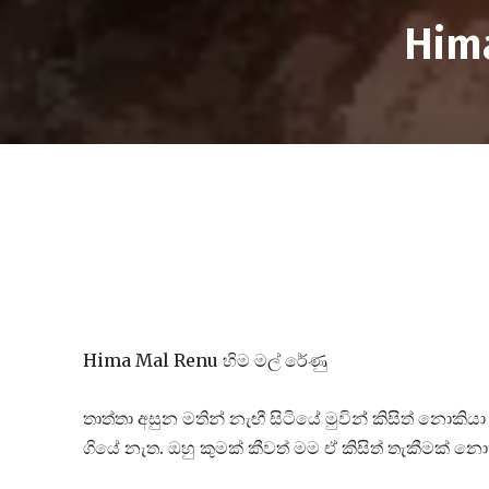
Hima
Hima Mal Renu හිම මල් රේණු
තාත්තා අසුන මතින් නැඟී සිටියේ මුවින් කිසිත් නොක
ගියේ නැත. ඔහු කුමක් කීවත් මම ඒ කිසිත් තැකීමක් න