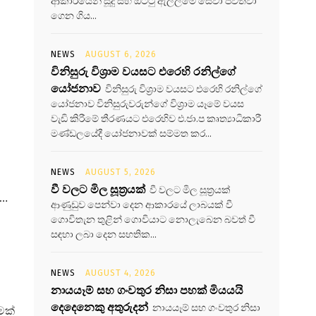
ආකාරයෙන් සූදු සහ ඔට්ටු ඇල්ලීමේ සේවා පවත්වා
ගෙන ගිය...
NEWS
AUGUST 6, 2026
විනිසුරු විශ්‍රාම වයසට එරෙහි රනිල්ගේ
යෝජනාව
විනිසුරු විශ්‍රාම වයසට එරෙහි රනිල්ගේ
යෝජනාව විනිසුරුවරුන්ගේ විශ්‍රාම යෑමේ වයස
වැඩි කිරීමේ තීරණයට එරෙහිව එ.ජා.ප කෘත්‍යාධිකාරී
මණ්ඩලයේදී යෝජනාවක් සම්මත කර...
NEWS
AUGUST 5, 2026
වී වලට මිල සූත්‍රයක්
වී වලට මිල සූත්‍රයක්
ා…
ආණුඩුව පෙන්වා දෙන ආකාරයේ ලාබයක් වී
ගොවිතැන තුළින් ගොවියාට නොලැබෙන බවත් වී
සඳහා ලබා දෙන සහතික...
NEWS
AUGUST 4, 2026
නායයෑම් සහ ගංවතුර නිසා පහක් මියයයි
දෙදෙනෙකු අතුරුදන්
නායයෑම් සහ ගංවතුර නිසා
මක්