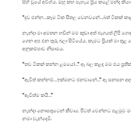
සිහි වූයේ අවීශ්ය. ඔහු කහ පැහැය ප්‍රිය කළේ මන්ද කි
“දුව එන්න…කෑම ටික සීතල වෙනවනේ…බත් ටිකක් කා
නැන්දා මා අමතන හඬින් මම කුඩා අත් බෑගයත් ලිපි 
ගෙන අප එන තුරු බලා සිටියේය. කෑමට ප්‍රියක් මා තු
අනුකම්පාව නිසාමය.
“තව ටිකක් කන්න ළමයෝ…” ඈ බල කළද මම එය ප්‍රතික
“ඇවිත් කන්නම්…ඉක්මනට එනවානේ…” ඈ සනසන අදහස
“ඇවිත්ම කයි…”
නැන්දා නොසතුටෙන් කීවාය. පිටත් වෙන්නට පළමුව මම 
නමා වැන්දෙමි.