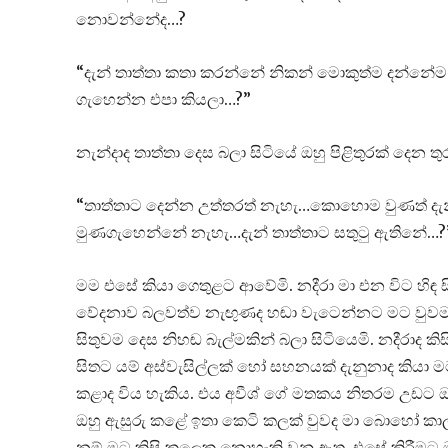
නොවන්නේද…?
“දැන් තාත්තා කතා කරන්නේ නිකන් මොකුත්ම දන්නේම 
ගැහෙන්න එපා කියලා…?”
නැන්දාද තාත්තා දෙස බලා සිටියේ ඔහු පිළිතුරක් දෙන තු
“තාත්තාට දෙන්න උත්තරත් නැහැ…කොහොම වුණත් දැන
මුණගැහෙන්නේ නැහැ…දැන් තාත්තාට සතුටු ඇතිනේ…?
මම එසේ කියා ගෙතුළට ආවේමි. නදීරා මා එන විට හිඳ සි
වේදනාව බලවත්ව නැඟුණද හඬා වැටෙන්නට මට වුවමන
සිතුවම දෙස නිහඬ බැල්මකින් බලා සිටියෙමි. නදීරාද ක
සිතට යම් අස්වැසිල්ලක් හෝ සහනයක් දැනුනාද කියා 
කළාද විය හැකිය. එය අවීශ් ගේ මතකය නිතරම උඩට ඔස
ඔහු ඇසුරු කළේ ඉතා කෙටි කලක් වුවද මා බොහෝ කාල
නම් මට කිසි කලෙක නොහැකි වනු ඇත. එසේ කිරීමට 