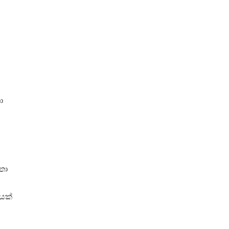
ා
තා
යක්