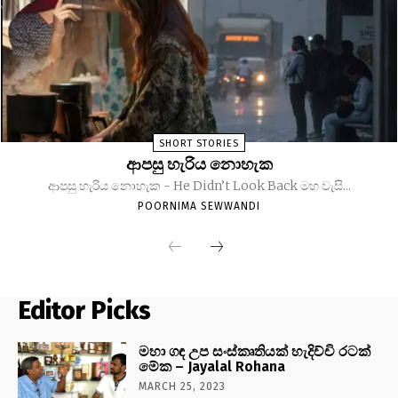
SHORT STORIES
ආපසු හැරිය නොහැක
ආපසු හැරිය නොහැක - He Didn’t Look Back මහ වැසි...
POORNIMA SEWWANDI
Editor Picks
මහා ගඳ උප සංස්කෘතියක් හැදිච්චි රටක්
මේක – Jayalal Rohana
MARCH 25, 2023