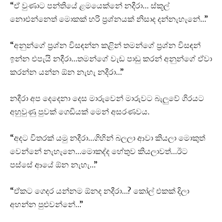
“ඒ වුණාට පන්තියේ ළමයෙක්නේ නදීරා… ස්කූල්
නොඑන්නෙත් මොකක් හරි ප්‍රශ්නයක් නිසාද දන්නැහැනේ…”
“අනුන්ගේ ප්‍රශ්න විසඳන්න කළින් තමන්ගේ ප්‍රශ්න විසඳන්
ඉන්න එපැයි නදීරා…තමන්ගේ වැඩ පාඩු කරන් අනුන්ගේ ඒවා
කරන්න යන්න ඕන නැහැ නදීරා…”
නදීරා අප දෙදෙනා දෙස මාරුවෙන් මාරුවට බැලුවේ ගිරයට
අහුවුණු පුවක් ගෙඩියක් මෙන් අසරණවය.
“අදට විතරක් යමු නදීරා…ගිහින් බලලා ආවා කියලා මොකුත්
වෙන්නේ නැහැනෙ…මොකද්ද හේතුව කියලාවත්…ඊට
පස්සේ ආයේ ඕන නැහැ…”
“ඒකට ගෙදර යන්නම ඕනද නදීරා…? කෝල් එකක් දිලා
අහන්න පුළුවන්නේ…”