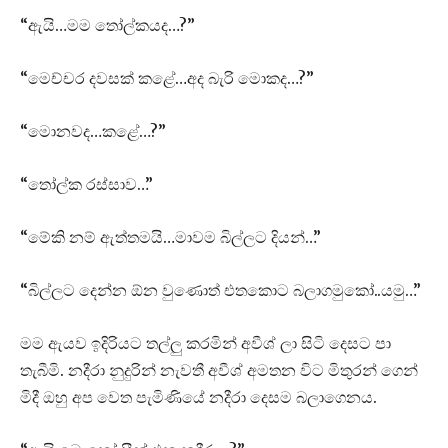
“ඇයි…මම තෝල්කයද…?”
“මෙච්චර දවසක් කළේ…අද බැරි මොකද…?”
“මොනවද…කළේ…?”
“තෝල්ක රස්සාව…”
“මේකි නම් ඇත්තමයි…මාවම බිල්ලට දියන්…”
“බිල්ලට දෙන්න ඕන වුණොත් එතකොට බලාගමුකෝ..යමු…”
මම ඇයව ඉදිරියට තල්ලු කරමින් අවීශ් ලා සිටි දෙසට පා
තැබීමි. නදීරා නුදුරින් නැවතී අවීශ් අමතන විට මිතුරන් ගෙන්
මිදී ඔහු අප වෙත පැමිණියේ නදීරා දෙසම බලාගෙනය.