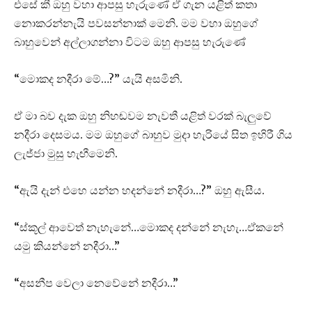
එසේ කී ඔහු වහා ආපසු හැරුණේ ඒ ගැන යළිත් කතා
නොකරන්නැයි පවසන්නාක් මෙනි. මම වහා ඔහුගේ
බාහුවෙන් අල්ලාගන්නා විටම ඔහු ආපසු හැරුණේ
“මොකද නදීරා මේ…?” යැයි අසමිනි.
ඒ මා බව දැක ඔහු නිහඬවම නැවතී යළිත් වරක් බැලුවේ
නදීරා දෙසමය. මම ඔහුගේ බාහුව මුදා හැරියේ සිත ඉහිරී ගිය
ලැජ්ජා මුසු හැඟීමෙනි.
“ඇයි දැන් එහෙ යන්න හදන්නේ නදීරා…?” ඔහු ඇසීය.
“ස්කූල් ආවෙත් නැහැනේ…මොකද දන්නේ නැහැ…ඒකනේ
යමු කියන්නේ නදීරා…”
“අසනීප වෙලා නෙවේනේ නදීරා…”