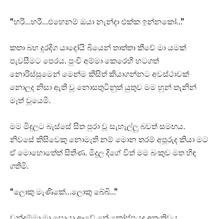
“හරි…හරී…එහෙනම් ඔයා නැන්දා එක්ක ඉන්නකෝ…”
කතා බහ දුරදිග යාදෝයි බියෙන් තාත්තා කීවේ මා යමක්
පැවසීමට පෙරය. පුංචි අම්මා කෙරෙහි හටගත්
නොරිස්සුමෙන් මෙන්ම කිසිත් කියාගන්නට අවස්ථාවක්
නොලද නිසා ඇති වූ නොසතුටිනුත් යුතුව මම හුන් තැනින්
මෑත් වූයෙමි.
මම මිදුලට බැස්සේ සිත පුරා වූ සැහැල්ලු බවත් සමඟය.
නිවසේ කිසිවෙකු නොමැති නම් මොන තරම් අපූරුද කියා මට
ඒ මොහොතේත් සිතිණ. මිදුල දිගේ විත් මම බංකුව මත හිඳ
ගතිමි.
“ලොකු මැණිකේ…ලොකු බේබි…”
චන්ද්‍රම්මා මා සොයා ආවේ තේ කෝප්පයද අතැතිවය.