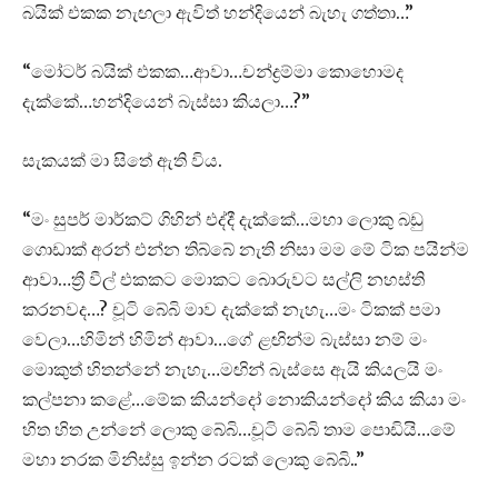
බයික් එකක නැඟලා ඇවිත් හන්දියෙන් බැහැ ගත්තා…”
“මෝටර් බයික් එකක…ආවා…චන්ද්‍රම්මා කොහොමද
දැක්කේ…හන්දියෙන් බැස්සා කියලා…?”
සැකයක් මා සිතේ ඇති විය.
“මං සුපර් මාර්කට් ගිහින් එද්දී දැක්කේ…මහා ලොකු බඩු
ගොඩාක් අරන් එන්න තිබ්බේ නැති නිසා මම මේ ටික පයින්ම
ආවා…ත්‍රී වීල් එකකට මොකට බොරුවට සල්ලි නහස්ති
කරනවද…? චූටි බේබි මාව දැක්කේ නැහැ…මං ටිකක් පමා
වෙලා…හිමින් හිමින් ආවා…ගේ ළඟින්ම බැස්සා නම් මං
මොකුත් හිතන්නේ නැහැ…මඟින් බැස්සෙ ඇයි කියලයි මං
කල්පනා කළේ…මේක කියන්දෝ නොකියන්දෝ කිය කියා මං
හිත හිත උන්නේ ලොකු බේබි…චූටි බේබි තාම පොඩියි…මේ
මහා නරක මිනිස්සු ඉන්න රටක් ලොකු බේබි..”