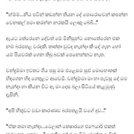
“හ්ම්ම්…නිය පටින් කඩන්න තියන දේ පොරොවෙන් කපන්න
වෙනකල් පමා කරන්න නරකයි ලොකු බේබි…”
ඇයට තේරෙනෙ දේවත් මේ මිනිසුන්ට නොතේරෙන එක
නම් බරපතළ වරදකි. තාත්තා වුවද නැන්දා කී දේ ගැන හෝ
යම් පියවරක් ගෙන තිබූ බවක් පෙනෙන්නට නැත.
චන්ද්‍රම්මා ඉවතට ගිය පසු මම එළෙසම සුළු මොහොතක්
හිඳගෙන හිඳ ගෙතුළට ආවෙමි. චන්ද්‍රම්මා මා හා පැවසූ දේ මම
නැන්දා හා කියන විට ඈ මා දෙස බලා සිටියේ කැළඹුණු
දෑසිනි.
“අපි හිතුවට වඩා කාරණාව බරපතළයි වගේ දුව…”
“ඒක තමා නැන්දා…ටෙලාන් තෙෂාරගෙ එෆෙයාර් එකත්