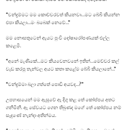
“චන්ද්‍රම්මට මම කොච්චරවත් කියනවා…මට බේබි කියන්න
එපා කියලා…මං බබෙක් නෙවේ…”
මම නොසතුටෙන් ඇයට පුංචි දෝෂාරෝපණයක් එල්ල
කළෙමි.
“අනේ මැණිකේ…මට කියවෙනවනේ ඉතින්…මෙච්චර කල්
වැඩ කරපු තැන්වල අයට කතා කළේම බේබි කියලානේ…”
“චන්ද්‍රම්මා බලා ගත්තේ පොඩි අයවද…?”
උපහාසයෙන් මම ඇසුවේ ඈ දිගු කළ තේ කෝප්පය අතට
ගනිමිනි. ඈ සේවයට ගෙන තිබුණද මගේ තේ කෝප්පය නම්
සෑදුණේ නැන්දා අතින්මය.