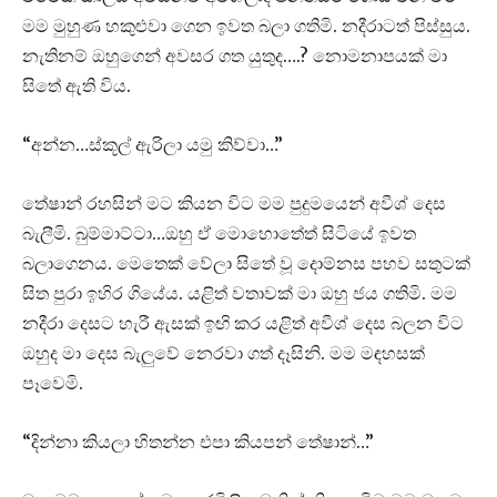
මම මුහුණ හකුළුවා ගෙන ඉවත බලා ගතිමි. නදීරාටත් පිස්සුය.
නැතිනම් ඔහුගෙන් අවසර ගත යුතුද….? නොමනාපයක් මා
සිතේ ඇති විය.
“අන්න…ස්කූල් ඇරිලා යමු කිව්වා…”
තේෂාන් රහසින් මට කියන විට මම පුදුමයෙන් අවීශ් දෙස
බැලීමි. බුම්මාට්ටා…ඔහු ඒ මොහොතේත් සිටියේ ඉවත
බලාගෙනය. මෙතෙක් වේලා සිතේ වූ දොම්නස පහව සතුටක්
සිත පුරා ඉහිර ගියේය. යළිත් වතාවක් මා ඔහු ජය ගතිමි. මම
නදීරා දෙසට හැරී ඇසක් ඉඟි කර යළිත් අවීශ් දෙස බලන විට
ඔහුද මා දෙස බැලුවේ නෙරවා ගත් දෑසිනි. මම මඳහසක්
පෑවෙමි.
“දින්නා කියලා හිතන්න එපා කියපන් තේෂාන්…”