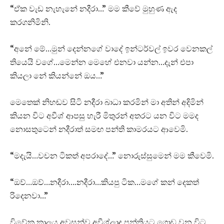
“ඒක වැඩ නැහැනේ නදීරා…” මම කීවේ මුහුණ ඇද
කරගනිමිනි.
“අනේ මේ…මුන් දෙන්නගේ වාදේ ඉන්ටර්වල් ඉවර වෙනකල්
තියෙයි වගේ…මෙන්න මෙහේ එනවා යන්න…දැන් එපා
කියලා නේ කියන්නේ ඔය…”
මෙතෙක් නිහඬව සිටි නදීරා බාධා කරමින් මා අතින් අදිමින්
කියන විට අවීශ් ආපසු හැරී මිතුරන් අතරට යන විට මමද
නොසතුටෙන් නදීරාත් සමඟ පන්ති කාමරයට ආවෙමි.
“මදැයි…වචන ටිකත් අපරාදේ…” නොරුස්සුමෙන් මම කීවෙමි.
“ඔව්…ඔව්…නදීරා….නදීරා…කියපු ටික…මගේ කන් දෙකත්
රිදෙනවා…”
විවේක කාලය අවසන්ව අවීශ්ලාද පන්තියට ගොඩ වන විට