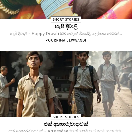
SHORT STORIES
හැපි දිවාලි
හැපි දිවාලි - Happy Diwali ඔබ තරුණ වියේදී, ලෝකය තවමත්...
POORNIMA SEWWANDI
SHORT STORIES
එක් අඟහරුවාදාවක්
එක් අඟහරුවාදාවක් - A Tuesday මගේ කෝපයේ තරම ගැන මම...