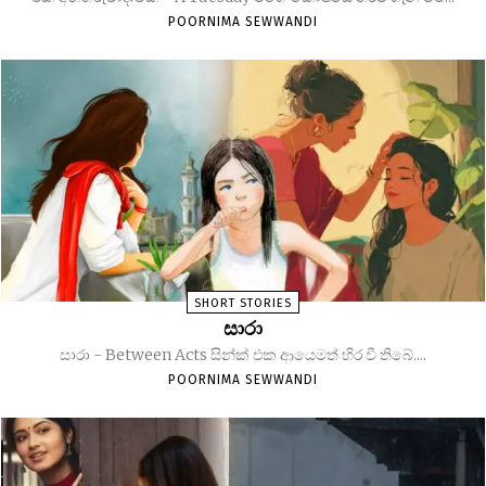
POORNIMA SEWWANDI
SHORT STORIES
සාරා
සාරා - Between Acts සින්ක් එක ආයෙමත් හිර වී තිබේ....
POORNIMA SEWWANDI