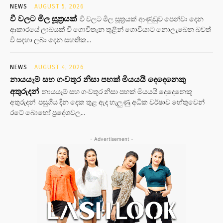
NEWS
AUGUST 5, 2026
වී වලට මිල සූත්‍රයක්
වී වලට මිල සූත්‍රයක් ආණුඩුව පෙන්වා දෙන
ආකාරයේ ලාබයක් වී ගොවිතැන තුළින් ගොවියාට නොලැබෙන බවත්
වී සඳහා ලබා දෙන සහතික...
NEWS
AUGUST 4, 2026
නායයෑම් සහ ගංවතුර නිසා පහක් මියයයි දෙදෙනෙකු
අතුරුදන්
නායයෑම් සහ ගංවතුර නිසා පහක් මියයයි දෙදෙනෙකු
අතුරුදන් පසුගිය දින දෙක තුළ ඇද හැලුණු අධික වර්ෂාව හේතුවෙන්
රටේ බොහෝ ප්‍රදේශවල...
- Advertisement -