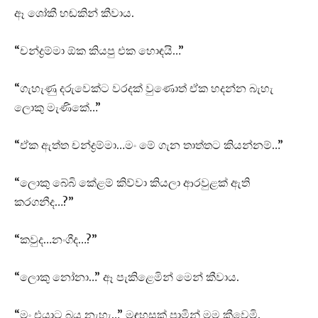
ඈ ශෝකී හඬකින් කීවාය.
“චන්ද්‍රම්මා ඕක කියපු එක හොඳයි…”
“ගැහැණු දරුවෙක්ට වරදක් වුණොත් ඒක හදන්න බැහැ
ලොකු මැණිකේ…”
“ඒක ඇත්ත චන්ද්‍රම්මා…මං මේ ගැන තාත්තට කියන්නම්…”
“ලොකු බේබි කේළම් කිව්වා කියලා ආරවුළක් ඇති
කරගනීද…?”
“කවුද…නංගීද…?”
“ලොකු නෝනා…” ඈ පැකිළෙමින් මෙන් කීවාය.
“මං එයාට බය නැහැ…” මඳහසක් පාමින් මම කීවෙමි.