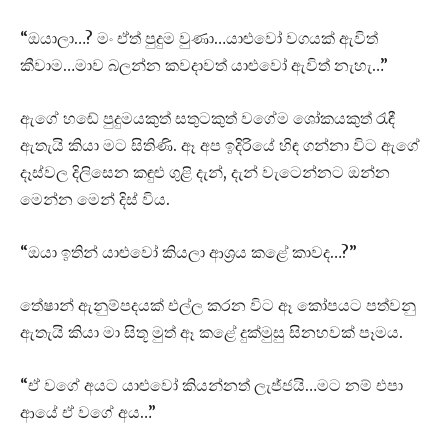
“ඔයාලා…? මං ඒත් පුදුම වුණා…යාළුවෝ වගයක් ඇවිත්
කීවාම…මාව බලන්න කවදාවත් යාළුවෝ ඇවිත් නැහැ…”
ඇගේ හඬේ පුදුමයකුත් සතුටකුත් වගේම ශෝකයකුත් රැඳී
ඇතැයි කියා මට සිතිණි. ඈ අප ඉදිරියේ හිඳ ගන්නා විට ඇගේ
දෑස්වල දිලිසෙන කඳුළු ගුළි දැන්, දැන් වැටෙන්නට ඔන්න
මෙන්න මෙන් දිස් විය.
“ඔයා ඉතින් යාළුවෝ කියලා ආශ්‍රය කළේ කාවද…?”
තේෂාන් ඇනුම්පදයක් එල්ල කරන විට ඈ කෝපයට පත්වනු
ඇතැයි කියා මා සිතූ මුත් ඈ කළේ දුක්මුසු සිනහවක් පෑමය.
“ඒ වගේ අයට යාළුවෝ කියන්නත් ලැජ්ජයි…මට නම් එපා
ආයේ ඒ වගේ අය…”