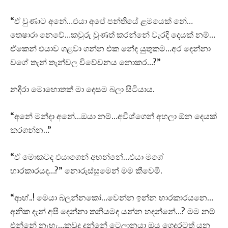
“ඒ වුණාට අනේ…එයා අපේ පන්තියේ ළමයෙක් නේ…
තෙෂාරා නෙවේ…කවුරු වුණත් කරන්නේ වැරදි දෙයක් නම්…
ඒකෙන් එයාව ගළවා ගන්න එක නේද යුතුකම…අර දෙන්නා
වගේ තැන් තැන්වල විවේචනය නොකර…?”
නදීරා මොහොතක් මා දෙසම බලා සිටියාය.
“අනේ මන්දා අනේ…ඔයා නම්…අවීශ්ගෙන් අහලා ඕන දෙයක්
කරගන්න…”
“ඒ මොකටද එයාගෙන් අහන්නේ…එයා මගේ
භාරකාරයද…?” නොරුස්සුමෙන් මම කීවෙමි.
“ආහ්..! මෙයා බලන්නකෝ…වෙන්න ඉන්න භාරකාරයනෙ…
අනික දැන් අපි දෙන්නා තනියමද යන්න හදන්නේ…? මම නම්
එන්නේ නැහැ…කවුද දන්නේ ටෙලානයා ඔය ගෙදරටත් යන