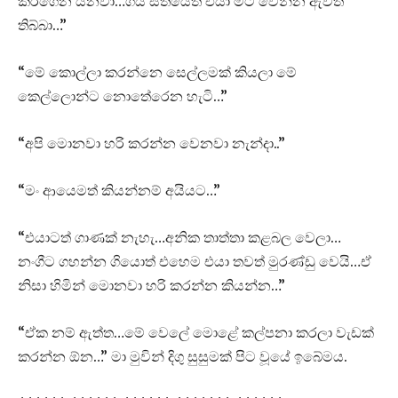
කරගෙන යනවා…ගිය සතියෙත් එයා මීට් වෙන්න ඇවිත්
තිබ්බා…”
“මේ කොල්ලා කරන්නෙ සෙල්ලමක් කියලා මේ
කෙල්ලොන්ට නොතේරෙන හැටි…”
“අපි මොනවා හරි කරන්න වෙනවා නැන්දා..”
“මං ආයෙමත් කියන්නම් අයියට…”
“එයාටත් ගාණක් නැහැ…අනික තාත්තා කළබල වෙලා…
නංගීට ගහන්න ගියොත් එහෙම එයා තවත් මුරණ්ඩු වෙයි…ඒ
නිසා හිමින් මොනවා හරි කරන්න කියන්න…”
“ඒක නම් ඇත්ත…මේ වෙලේ මොළේ කල්පනා කරලා වැඩක්
කරන්න ඕන…” මා මුවින් දිගු සුසුමක් පිට වූයේ ඉබේමය.