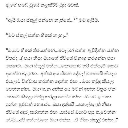
ඇගේ හඬේ වූයේ කළකිරීම් මුසු බවකි.
“ඇයි ඔයා ස්කූල් එන්නෙ නැත්තේ…?” මම ඇසීමි.
“මට ස්කූල් එන්න හිතක් නැහැ…”
“ඔයාට හිතක් තියෙන්නේ…ටෙලාන් එක්ක ඇවිදින්න යන්න
විතරද…? එයා නිසා ඔයාගේ ජීවිතේ විනාශ කරගන්න එපා
තෙෂාරා…ඔයා ස්කූල් එන්න…කොහොම හරි එක්සෑම් ගොඩ
දාගන්න බලන්න…අනික් අය හිතන දේවල් එහෙමයි කියලා
එයලාට විශ්වාස කරන්න දෙන්න එපා… ඔයා කවුද කියලා
පෙන්නන්න…ඔයා ගැන අනික් අය මවන් ඉන්න චිත්‍රය ඒක
නෙවේ කියලා ඔප්පු කරලා පෙන්නන්න…ඔයාට ඉගෙන
ගන්න පුළුවන් තෙෂාරා…ඔයා දක්ෂයි…කොල්ලෙක් නිසා
ජීවිතේ අඳුරු කරගන්න එපා…පස්සේ ඔයාට පසු තැවෙන්න
වෙයි…අපි ඉන්නවනෙ ඔයා එක්ක….ඒ නිසා ස්කූල් එන්න…”