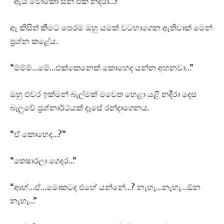
“ඇයි මොකෝ සීන් එක නදීරා…?”
ඈ කිසිත් කීමට පෙරම ඔහු යමක් වටහාගෙන ඇතිවාක් මෙන්
ප්‍රශ්න කළේය.
“ම්ම්ම්…මේ…එක්කෙනෙක් කොහෙද යන්න අහනවා…”
ඔහු එවර ඉක්මන් බැල්මක් මවෙත හෙළා යළි නදීරා දෙස
බැලුවේ ප්‍රශ්නාර්ථයක් දෑසේ රන්දාගෙනය.
“ඒ කොහෙද…?”
“තෙෂාරලා ගෙදර…”
“ආහ්…ඒ…මොකටද එහේ යන්නේ…? නැහැ…නැහැ…ඕන
නැහැ…”