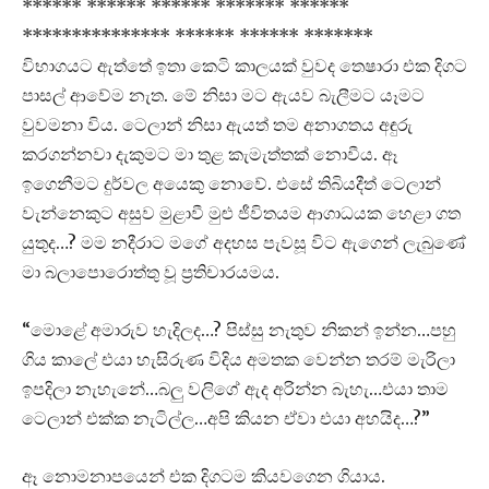
****** ****** ****** ******* ******
*************** ****** ****** *******
විභාගයට ඇත්තේ ඉතා කෙටි කාලයක් වුවද තෙෂාරා එක දිගට
පාසල් ආවේම නැත. මේ නිසා මට ඇයව බැලීමට යෑමට
වුවමනා විය. ටෙලාන් නිසා ඇයත් තම අනාගතය අඳුරු
කරගන්නවා දැකුමට මා තුළ කැමැත්තක් නොවීය. ඈ
ඉගෙනීමට දුර්වල අයෙකු නොවේ. එසේ තිබියදීත් ටෙලාන්
වැන්නෙකුට අසුව මුළාවී මුළු ජීවිතයම ආගාධයක හෙළා ගත
යුතුද…? මම නදීරාට මගේ අදහස පැවසූ විට ඇගෙන් ලැබුණේ
මා බලාපොරොත්තු වූ ප්‍රතිචාරයමය.
“මොළේ අමාරුව හැදිලද…? පිස්සු නැතුව නිකන් ඉන්න…පහු
ගිය කාලේ එයා හැසිරුණ විදිය අමතක වෙන්න තරම් මැරිලා
ඉපදිලා නැහැනේ…බලු වලිගේ ඇද අරින්න බැහැ…එයා තාම
ටෙලාන් එක්ක නැටිල්ල…අපි කියන ඒවා එයා අහයිද…?”
ඈ නොමනාපයෙන් එක දිගටම කියවගෙන ගියාය.