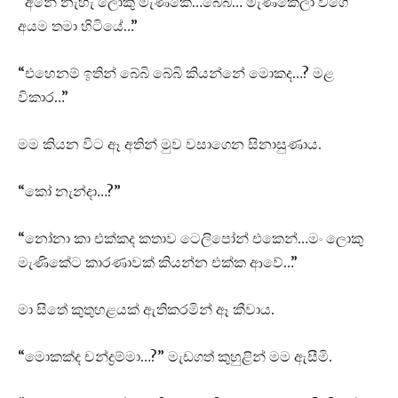
“අනේ නැහැ ලොකු මැණිකේ…බේබි… මැණිකෙලා වගේ
අයම තමා හිටියේ…”
“එහෙනම් ඉතින් බේබි බේබි කියන්නේ මොකද…? මළ
විකාර…”
මම කියන විට ඈ අතින් මුව වසාගෙන සිනාසුණාය.
“කෝ නැන්දා…?”
“නෝනා කා එක්කද කතාව ටෙලිපෝන් එකෙන්…මං ලොකු
මැණිකේට කාරණාවක් කියන්න එක්ක ආවේ…”
මා සිතේ කුතුහළයක් ඇතිකරමින් ඈ කීවාය.
“මොකක්ද චන්ද්‍රම්මා…?” මැඩගත් කුහුළින් මම ඇසීමි.