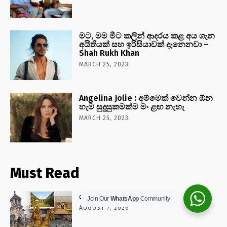
මට, මම මීට කලින් ආදරය කළ අය ගැන
අයිතියක් සහ ඉරිසියාවක් දැනෙනවා –
Shah Rukh Khan
MARCH 25, 2023
Angelina Jolie : අම්මෙක් වෙන්න ඕන
හැම සුදුසුකමක්ම මං ළඟ නැහැ
MARCH 25, 2023
Must Read
යාපනය වටේ රවුමක් යමු
Join Our
WhatsApp
Community
AUGUST 7, 2026