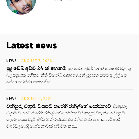
Latest news
NEWS
AUGUST 7, 2026
සූදු වෙබ් අඩවි 24 ක් තහනම්
සූදු වෙබ් අඩවි 24 ක් තහනම් වලංගු
බලපත්‍රයක් රහිතව නීති විරෝධි ආකාරයෙන් සූදු සහ ඔට්ටු ඇල්ලීමේ
සේවා පවත්වා ගෙන ගිය...
NEWS
AUGUST 6, 2026
විනිසුරු විශ්‍රාම වයසට එරෙහි රනිල්ගේ යෝජනාව
විනිසුරු
විශ්‍රාම වයසට එරෙහි රනිල්ගේ යෝජනාව විනිසුරුවරුන්ගේ විශ්‍රාම
යෑමේ වයස වැඩි කිරීමේ තීරණයට එරෙහිව එ.ජා.ප කෘත්‍යාධිකාරී
මණ්ඩලයේදී යෝජනාවක් සම්මත කර...