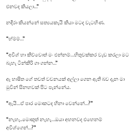
එනවද කියලා…”
නදීරා කියන්නේ සත්‍යයකැයි කියා මටද වැටහිණ.
“හ්ම්ම්…”
“අවීශ් හා කිව්වොත් මං එන්නම්…හිතුවක්කර වැඩ කරලා මට
බැහැ ටින්කිරි ගා ගන්න…”
ඈ භාෂිත ගේ තවත් වචනයක් අල්ලා ගෙන ඇති බව දැන මා
මුවින් සිනහවක් පිට පැන්නේය.
“ඇයි…ඒ පාර මොකටද හිනා වෙන්නේ…?”
“නැහැ..මොකුත් නැහැ…ඔයා අහනවද එහෙනම්
අවීශ්ගෙන්…?”