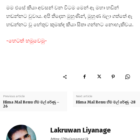
මම එසේ කියා අවසන් වන විටම මෙන් ඈ මහා හඬින්
හඬන්නට වුවාය. අපි තිදෙන මුහුණින්, මුහුණ බලා ගත්තේ ඈ
හඬන්නට වූ හේතුව කුමක්ද කියා සිතා ගන්නට නොහැකිවය.
-හෙටත් හමුවෙමු-
Previous article
Next article
Hima Mal Renu හිම මල් රේණු –
Hima Mal Renu හිම මල් රේණු -28
26
Lakruwan Liyanage
https://thulanamag.lk