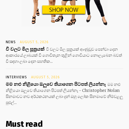
NEWS
AUGUST 5, 2026
වී වලට මිල සූත්‍රයක්
වී වලට මිල සූත්‍රයක් ආණුඩුව පෙන්වා දෙන
ආකාරයේ ලාබයක් වී ගොවිතැන තුළින් ගොවියාට නොලැබෙන බවත්
වී සඳහා ලබා දෙන සහතික...
INTERVIEWS
AUGUST 5, 2026
මම නළු නිළියො ඔලුවෙ තියාගෙන පිටපත් ලියන්නෑ
මම නළු
නිළියො ඔලුවෙ තියාගෙන පිටපත් ලියන්නෑ - Christopher Nolan
සිනමාවට නව අර්ථකථනයක් ලබා දුන් ඔහු ලෝක සිනමාවේ නිම්වළලු
පුළුල්...
Must read