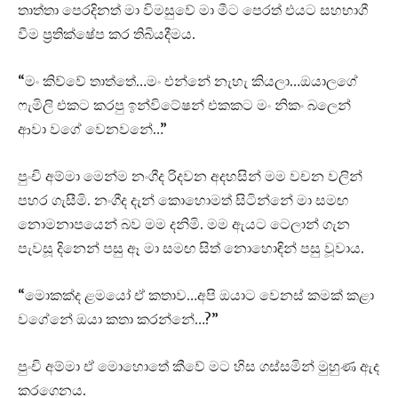
තාත්තා පෙරදිනත් මා විමසුවේ මා මීට පෙරත් එයට සහභාගී
වීම ප්‍රතික්ෂේප කර තිබියදීමය.
“මං කිව්වේ තාත්තේ…මං එන්නේ නැහැ කියලා…ඔයාලගේ
ෆැමිලි එකට කරපු ඉන්විටේෂන් එකකට මං නිකං බලෙන්
ආවා වගේ වෙනවනේ…”
පුංචි අම්මා මෙන්ම නංගීද රිදවන අදහසින් මම වචන වලින්
පහර ගැසීමි. නංගීද දැන් කොහොමත් සිටින්නේ මා සමඟ
නොමනාපයෙන් බව මම දනිමි. මම ඇයට ටෙලාන් ගැන
පැවසූ දිනෙන් පසු ඈ මා සමඟ සිත් නොහොඳින් පසු වූවාය.
“මොකක්ද ළමයෝ ඒ කතාව…අපි ඔයාට වෙනස් කමක් කළා
වගේනේ ඔයා කතා කරන්නේ…?”
පුංචි අම්මා ඒ මොහොතේ කීවේ මට හිස ගස්සමින් මුහුණ ඇද
කරගෙනය.