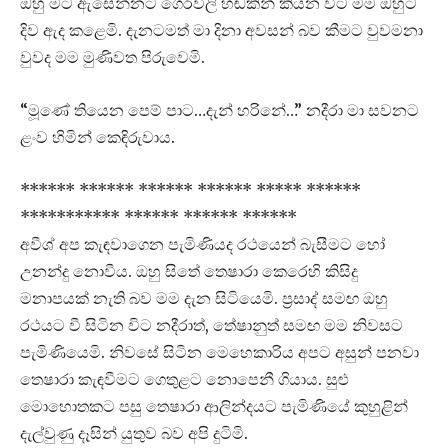
ඔහු මට ඇසෙන්නට ගෙරවිලි හඬකින් කියන විට මම ඔහුට
දිව ඇද කළෙමි. දැනටමත් මා දිනා අවසන්‍ බව කීමට වුවමනා
වුවද මම මුණිවත පිරුවෙමි.
“මූණේ තියෙන පෙම් පාට…දැන් හරිනේ…” නදීරා මා සවනට
ළංව හිමින් කෙඳිරුවාය.
****** ****** ****** ****** ***** ******
*********** ****** ****** ******
අවීශ් අප කැඳවාගෙන පැමිණියද රථයෙන් බැසීමට හෝ
උනන්දු නොවීය. ඔහු සිතේ තෙෂාරා කෙරෙහි කිසිදු
මනාපයක් නැති බව මම දැන සිටියෙමි. ප්‍රසාද් සමඟ ඔහු
රථයට වී සිටින විට නදීරාත්, තේෂානුත් සමඟ මම නිවසට
පැමිණියෙමි. නිවසේ සිටින මෙහෙකාරිය අපට අසුන් පනවා
තෙෂාරා කැඳවීමට ගෙතුළට නොපෙනී ගියාය. සුළු
මොහොතකට පසු තෙෂාරා ආලින්දයට පැමිණියේ කුහුළින්
දැල්වුණු දෑසින් යුතුව බව අපි දුටිමි.