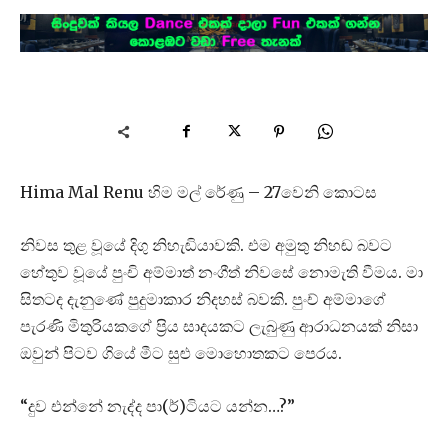
Hima Mal Renu හිම මල් රේණු – 27වෙනි කොටස
නිවස තුළ වූයේ දිගු නිහැඬියාවකි. එම අමුතු නිහඬ බවට
හේතුව වූයේ පුංචි අම්මාත් නංගීත් නිවසේ නොමැති වීමය. මා
සිතටද දැනුණේ පුදුමාකාර නිදහස් බවකි. පුංච් අම්මාගේ
පැරණි මිතුරියකගේ ප්‍රිය සාදයකට ලැබුණු ආරාධනයක් නිසා
ඔවුන් පිටව ගියේ මීට සුළු මොහොතකට පෙරය.
“දුව එන්නේ නැද්ද පා(ර්)ටියට යන්න…?”