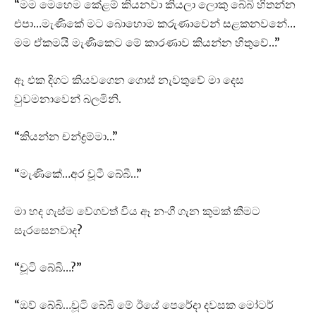
“මම මෙහෙම කේළම් කියනවා කියලා ලොකු බේබි හිතන්න
එපා…මැණිකේ මට බොහොම කරුණාවෙන් සළකනවනේ…
මම ඒකමයි මැණිකෙට මේ කාරණාව කියන්න හිතුවේ…”
ඈ එක දිගට කියවගෙන ගොස් නැවතුවේ මා දෙස
වුවමනාවෙන් බලමිනි.
“කියන්න චන්ද්‍රම්මා…”
“මැණිකේ…අර චූටී බේබී…”
මා හද ගැස්ම වේගවත් විය ඈ නංගී ගැන කුමක් කීමට
සැරසෙනවාද?
“චූටි බේබි…?”
“ඔව් බේබි…චූටි බේබි මේ ඊයේ පෙරේදා දවසක මෝටර්