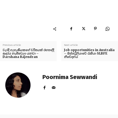
Previous article
Next article
වැරදි ගැහැණියකගේ චරිතයක් රඟපාද්දි
Job opportunities in Australia
ආදරය නැතිවෙලා යනවා –
– ඕස්ට්‍රේලියාවේ රැකියා SLBFE
Darshana Rajendran
නිවේදනය
Poornima Sewwandi