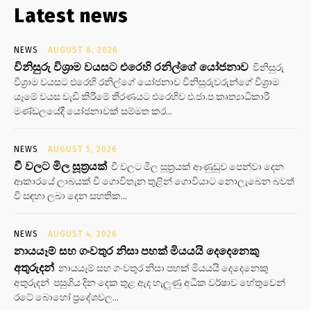
Latest news
NEWS
AUGUST 6, 2026
විනිසුරු විශ්‍රාම වයසට එරෙහි රනිල්ගේ යෝජනාව
විනිසුරු
විශ්‍රාම වයසට එරෙහි රනිල්ගේ යෝජනාව විනිසුරුවරුන්ගේ විශ්‍රාම
යෑමේ වයස වැඩි කිරීමේ තීරණයට එරෙහිව එ.ජා.ප කෘත්‍යාධිකාරී
මණ්ඩලයේදී යෝජනාවක් සම්මත කර...
NEWS
AUGUST 5, 2026
වී වලට මිල සූත්‍රයක්
වී වලට මිල සූත්‍රයක් ආණුඩුව පෙන්වා දෙන
ආකාරයේ ලාබයක් වී ගොවිතැන තුළින් ගොවියාට නොලැබෙන බවත්
වී සඳහා ලබා දෙන සහතික...
NEWS
AUGUST 4, 2026
නායයෑම් සහ ගංවතුර නිසා පහක් මියයයි දෙදෙනෙකු
අතුරුදන්
නායයෑම් සහ ගංවතුර නිසා පහක් මියයයි දෙදෙනෙකු
අතුරුදන් පසුගිය දින දෙක තුළ ඇද හැලුණු අධික වර්ෂාව හේතුවෙන්
රටේ බොහෝ ප්‍රදේශවල...