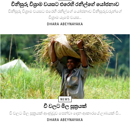
විනිසුරු විශ්‍රාම වයසට එරෙහි රනිල්ගේ යෝජනාව
විනිසුරු විශ්‍රාම වයසට එරෙහි රනිල්ගේ යෝජනාව විනිසුරුවරුන්ගේ
විශ්‍රාම යෑමේ වයස...
DHARA ABEYNAYAKA
NEWS
වී වලට මිල සූත්‍රයක්
වී වලට මිල සූත්‍රයක් ආණුඩුව පෙන්වා දෙන ආකාරයේ ලාබයක් වී...
DHARA ABEYNAYAKA