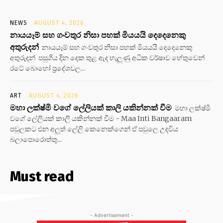
NEWS
AUGUST 4, 2026
නායයෑම් සහ ගංවතුර නිසා පහක් මියයයි දෙදෙනෙකු
අතුරුදන්
නායයෑම් සහ ගංවතුර නිසා පහක් මියයයි දෙදෙනෙකු
අතුරුදන් පසුගිය දින දෙක තුළ ඇද හැලුණු අධික වර්ෂාව හේතුවෙන්
රටේ බොහෝ ප්‍රදේශවල...
ART
AUGUST 4, 2026
මහා ලක්ෂ්මි වගේ ලේලියක් කාලි යකින්නක් වීම
මහා ලක්ෂ්මි
වගේ ලේලියක් කාලි යකින්නක් වීම - Maa Inti Bangaaram
පවුලකට එන අලුත් ලේලි කෙනෙක්ගෙන් ඒ පවුලෙ උදවිය
බලාපොරොත්තු...
Must read
- Advertisement -