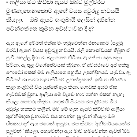
• ආලියා මට කිව්වා ඇයට ඔබව මුල්වරට
මුණගැහෙනකොට ඇගේ වයස අවුරුදු නවයයි
කියලා. ඔබ ඇයව ගංගුබායි ලෙසින් දකින්න
පටන්ගත්තෙ කුමන අවස්ථාවක දී ද?
ඇය ඇගේ අම්මත් එක්ක මං හමුවෙන්න එනකොට (පළමු
වරට) ඇගේ වයස අවුරුදු නවයයි. රැලි කොණ්ඩයක් තිබුන ඒ
පුංචි කෙල්ල දිහා මං බලාගෙන හිටියා. ඇයත් මා දෙස බලා
සිටියා. ඈ තුළ විශේෂත්වයක් තිබුනා. ඒ අවස්ථාවෙ අපි ගත්තු
ෆොටෝ එකක් මම ආලියාගෙ පහුගිය උපන්දිනයට යැව්වා. ඈ
සිටියේ මා සමග වැඩ කිරීමේ උනන්දුවෙන්. ඉතිං මං තීරණය
කළා ගංගුබායි විය යුත්තේ ඇය කියා. ගොඩක් අයට ඒක
ගැටළුවක් වුනා. ආලියා මේ වැඩේ භාර ගන්න එකක් නැහැ
කියලා සමහරු හිතුවා. ගංගුබායි පිටපත මම ලිව්වෙ මීට
අවුරුදු හතකට කලින්. මම මේ ගැන ඇයට කිව්වාම ආලියා
තුශ්නිම්භූත වුනා.’මට එය කරන්න පුලුවන් කියලා ඔබ
හිතනවාද?’ ඇය මගෙන් ඇසුවා. මම කිව්වා ‘අනිවාර්යයෙන්ම
පුලුවන් ‘ කියලා. පහුවෙනිදා ඇය මාව හමුවෙන්න ඇවිත් ‘ඔබ