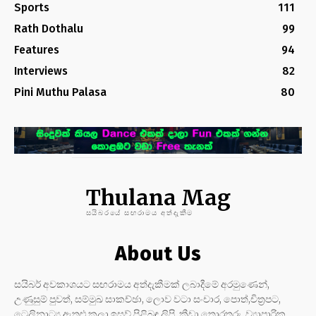
Sports
111
Rath Dothalu
99
Features
94
Interviews
82
Pini Muthu Palasa
80
Thulana Mag
සයිබරයේ සඟරාමය අත්දැකීම
About Us
සයිබර් අවකාශයට සඟරාමය අත්දැකීමක් ලබාදීමේ අරමුණෙන්,
උණුසුම් පුවත්, සම්මුඛ සාකච්ඡා, ලොව වටා සංචාර, පොත්,චිත්‍රපට,
ටෙලිනාට්‍ය ඇතුළු කලා ඉසව් පිළිබඳ ලිපි, ක්‍රීඩා තොරතුරු, ව්‍යාපාරික