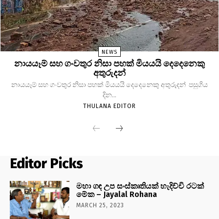
NEWS
නායයෑම් සහ ගංවතුර නිසා පහක් මියයයි දෙදෙනෙකු
අතුරුදන්
නායයෑම් සහ ගංවතුර නිසා පහක් මියයයි දෙදෙනෙකු අතුරුදන් පසුගිය
දින...
THULANA EDITOR
Editor Picks
මහා ගඳ උප සංස්කෘතියක් හැදිච්චි රටක්
මේක – Jayalal Rohana
MARCH 25, 2023