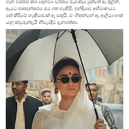
ගැන විස්තර කර දෙනවා. චරිතය පැමිණිය යුත්තේ ඈ තුළින්.
ඇයට ජාත්‍යන්තරය ජය ගත හැකියි. ඉන්දියාව අභිමානයට
පත් කිරීමේ හැකියාවක් ඈ සතුයි. මං හිතන්නේ ඈ ආලියා භාත්
යනු කවුරුන්දැයි නිවැරදිව දැනගත්තා.