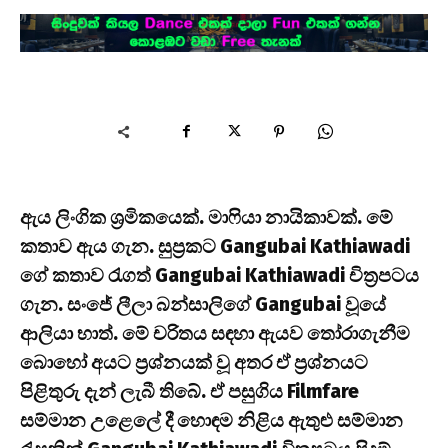
ඇය ලිංගික ශ්‍රමිකයෙක්. මාෆියා නායිකාවක්. මේ
කතාව ඇය ගැන. සුප්‍රකට Gangubai Kathiawadi
ගේ කතාව රැගත් Gangubai Kathiawadi චිත්‍රපටය
ගැන. සංජේ ලීලා බන්සාලිගේ Gangubai වූයේ
ආලියා භාත්. මේ චරිතය සඳහා ඇයව තෝරාගැනීම
බොහෝ අයට ප්‍රශ්නයක් වූ අතර ඒ ප්‍රශ්නයට
පිළිතුරු දැන් ලැබී තිබේ. ඒ පසුගිය Filmfare
සම්මාන උළෙලේ දී හොඳම නිළිය ඇතුළු සම්මාන