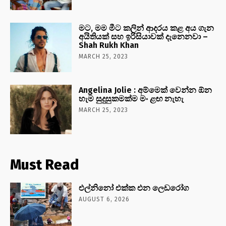
මට, මම මීට කලින් ආදරය කළ අය ගැන
අයිතියක් සහ ඉරිසියාවක් දැනෙනවා –
Shah Rukh Khan
MARCH 25, 2023
Angelina Jolie : අම්මෙක් වෙන්න ඕන
හැම සුදුසුකමක්ම මං ළඟ නැහැ
MARCH 25, 2023
Must Read
එල්නිනෝ එක්ක එන ලෙඩරෝග
AUGUST 6, 2026