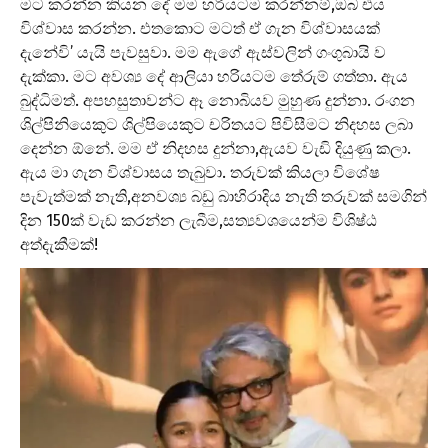
මට කරන්න කියන දේ මම හරියටම කරන්නම්,ඔබ එය
විශ්වාස කරන්න. එතකොට මටත් ඒ ගැන විශ්වාසයක්
දැනේවි’ යැයි පැවසුවා. මම ඇගේ ඇස්වලින් ගංගුබායි ව
දැක්කා. මට අවශ්‍ය දේ ආලියා හරියටම තේරුම් ගත්තා. ඇය
බුද්ධිමත්. අපහසුතාවන්ට ඈ නොබියව මුහුණ දුන්නා. රංගන
ශිල්පිනියෙකුට ශිල්පියෙකුට චරිතයට පිවිසීමට නිදහස ලබා
දෙන්න ඕනේ. මම ඒ නිදහස දුන්නා,ඇයව වැඩි දියුණු කලා.
ඇය මා ගැන විශ්වාසය තැබුවා. තරුවක් කියලා විශේෂ
පැවැත්මක් නැති,අනවශ්‍ය බඩු බාහිරාදිය නැති තරුවක් සමගින්
දින 150ක් වැඩ කරන්න ලැබීම,සත්‍යවශයෙන්ම විශිෂ්ඨ
අත්දැකීමක්!