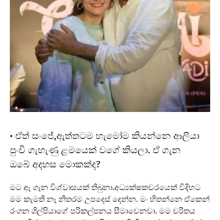
• ඒත් සංජේ,ඇත්තටම හැමෝම කියන්නෙ ආලියා
පුංචි ගැහැණු ළමයෙක් වගේ කියලා. ඒ ගැන
ඔබේ අදහස මොකක්ද?
මට ඈ ගැන විශ්වාසයක් තිබුනා.අධ්‍යක්ෂකවරයෙක් විදිහට
මම කැමති නෑ නිතරම උපදෙස් දෙන්න. මං හිතන්නෙ ඒකෙන්
රංගන ශිල්පියාගේ පරිකල්පනය සීමාවෙනවා. මම චරිතය