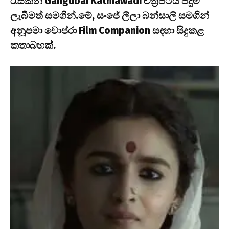
රැසකින් Gangubai Kathiawadi චිත්‍රපටය පිදුම්
ලැබීමත් සමගින්.
මේ, සංජේ ලීලා බන්සාලි සමගින්
අනූපමා චොප්රා Film Companion සඳහා සිදුකළ
කතාබහක්.