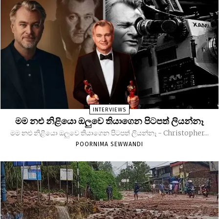
INTERVIEWS
මම නළු නිළියො ඔලුවෙ තියාගෙන පිටපත් ලියන්නෑ
මම නළු නිළියො ඔලුවෙ තියාගෙන පිටපත් ලියන්නෑ - Christopher...
POORNIMA SEWWANDI