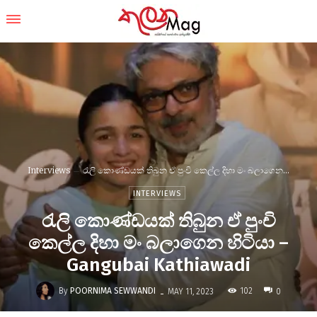
Interviews
රැලි කොණ්ඩයක් තිබුන ඒ පුංචි කෙල්ල දිහා මං බලාගෙන...
INTERVIEWS
රැලි කොණ්ඩයක් තිබුන ඒ පුංචි
කෙල්ල දිහා මං බලාගෙන හිටියා –
Gangubai Kathiawadi
-
By
POORNIMA SEWWANDI
102
MAY 11, 2023
0