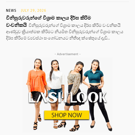
NEWS
JULY 29, 2026
විනිසුරුවරුන්ගේ විශ්‍රාම කාලය දිර්ඝ කිරිම
වංචනිකයි
විනිසුරුවරුන්ගේ විශ්‍රාම කාලය දිර්ඝ කිරිම වංචනිකයි
ආණ්ඩුව ක්‍රියාත්මක කිරිමට නියමිත විනිසුරුවරුන්ගේ විශ්‍රාම කාලය
දිර්ඝ කිරිමේ ව්‍යවස්ථා සංශෝධනයට නිතීඥ ක්ෂේතුයේ දැඩි...
- Advertisement -